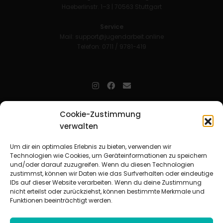
Haeberlinstr. 1–3 | 70563 Stuttgart
Service
Mail:
support@jugendarbeit.online
Telefon: 0711 / 9781-419
jugendarbeit.online
- kurz jo - ist der Online-Materialpool für
Cookie-Zustimmung
Mitarbeitende in der christlichen Kinder-, Jugend- und jungen
verwalten
Erwachsenenarbeit. Auf
jo
findet man unkompliziert und schnell
zahlreiche praxiserprobte Materialien und gewinnt so Zeit für
Beziehungsarbeit.
Um dir ein optimales Erlebnis zu bieten, verwenden wir
Technologien wie Cookies, um Geräteinformationen zu speichern
und/oder darauf zuzugreifen. Wenn du diesen Technologien
Beteiligte Verbände
zustimmst, können wir Daten wie das Surfverhalten oder eindeutige
CVJM-Landesverband Bayern e. V.
|
CVJM-Gesamtverband in
IDs auf dieser Website verarbeiten. Wenn du deine Zustimmung
Deutschland e. V.
nicht erteilst oder zurückziehst, können bestimmte Merkmale und
CVJM-Westbund e. V.
|
Deutscher Jugendverband „Entschieden für
Funktionen beeinträchtigt werden.
Christus“ e. V.
Evangelisches Jugendwerk in Württemberg