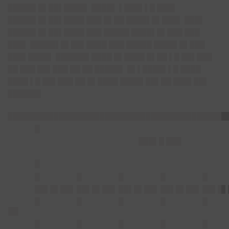
█████▌█▌██▌████▌ ████▌ ▌███▌▌█ ███▌
█████▌█▌██▌████ ███ █▌██ ████▌█▌███▌ ███▌
█████▌█▌██▌████ ███ █████ ████▌█▌███ ███
███▌ █████▌█▌██▌████ ███ █████ ████▌█▌███
███▌████▌ ██████▌████ █▌████ █▌██ ▌█ ██▌███
██ ███ ██▌███ ██ ██ █████▌ █▌▌████▌▌█ ████
████ ▌█ ██▌███ ██ █▌████ ████▌██▌██ ███▌██▌
██████▌
███████████████████████████████████████████
█
███▌█ ███
█
█
█
█
█
█
██▌█▌██▌
██▌█▌██▌
██▌█▌██▌
██▌█▌██▌
██▌█▌
█
█
█
█
█
██
█
█
█
█
█