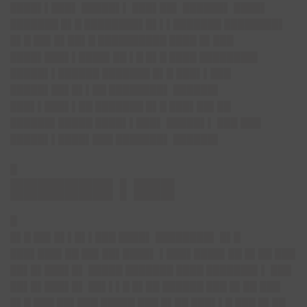
████▌▌███▌ █████▌▌ ███▌██▌ ██████▌ ████▌
███████ █▌█ ████████▌█▌▌▌███████ ████████▌
█▌█ ██▌█▌██▌█ ██████████ ████ █▌███
████▌███▌▌████▌██ ▌█ █▌█ ████ ████████▌
█████▌▌██████ ███████ █▌█ ███▌▌███
█████▌██▌█▌▌██ ████████▌ ██████▌
███▌▌███▌▌██ ███████ █▌█ ███▌██▌██
██████▌█████ ████▌▌███▌ █████▌▌ ███ ███
█████▌▌████▌███ ███████▌ ██████▌
█
███████▌▌███
█
█▌█ ██▌█▌▌█▌▌███ ████▌ ████████▌ █▌█
███▌███▌██ ██▌██▌████▌ ▌███▌████▌██ █▌██ ███
██▌█▌███▌█▌ █████ ███████ ████ ███████▌▌ ███
██▌█▌███▌█▌ ██▌▌▌█ █▌██ ██████ ███ █▌██ ███
█▌█ ███ ██▌███ █████ ███ █▌██ ███▌▌█ ███ █▌██