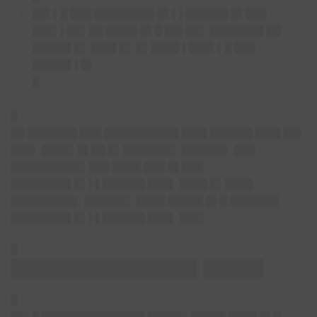
██▌▌█ ███ ████████▌█▌▌▌██████ █▌███
███▌▌██▌██ ████▌█▌█ ██▌██▌ ███████▌██
█████▌█▌ ███▌█▌ █▌████ ▌███▌▌█ ███
█████▌▌█▌
█
█
██ ███████ ███ ██████████▌███▌██████ ███▌██▌
███▌ ████▌█▌██ █▌███████▌ ██████▌ ███
██████████▌███ ████ ███ █▌███
████████▌█▌▌▌██████ ███▌ ████ █▌████
█████████▌ ██████▌ ████ █████ █▌█ ███████
████████▌█▌▌▌██████ ███▌ ███▌
█
███████████████▌█████
█
██▌█ ██████████████▌█████▌█████ ████ █▌█