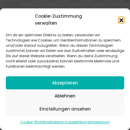
█ ██▌▌
█ ██▌▌
██ ██▌▌
██ ██▌▌
██ ██
███▌█
█
█
█
█
█
Cookie-Zustimmung
█
verwalten
█
█
█
█
█
█
█▌
█ ██▌▌
█ ██▌▌
█ ██▌▌
█ ██▌▌
██ ██
Um dir ein optimales Erlebnis zu bieten, verwenden wir
███▌█
Technologien wie Cookies, um Geräteinformationen zu speichern
und/oder darauf zuzugreifen. Wenn du diesen Technologien
█
█
█
█
█
█
zustimmst, können wir Daten wie das Surfverhalten oder eindeutige
IDs auf dieser Website verarbeiten. Wenn du deine Zustimmung
█
nicht erteilst oder zurückziehst, können bestimmte Merkmale und
█
█
█
█
█
█▌
Funktionen beeinträchtigt werden.
█ ██▌▌
█ ██▌▌
█ ██▌▌
█ ██▌▌
█ ██▌
███▌█
█
█
█
█
█
Akzeptieren
█
█
Ablehnen
█
█
█
█
█
██▌
█ ██▌▌
█ ██▌▌
█ ██▌▌
█ ██▌▌
█ ██▌
███▌█
Einstellungen ansehen
█
█
█
█
█
█
Cookie-Richtlinie
Datenschutzerklärung
Impressum
█