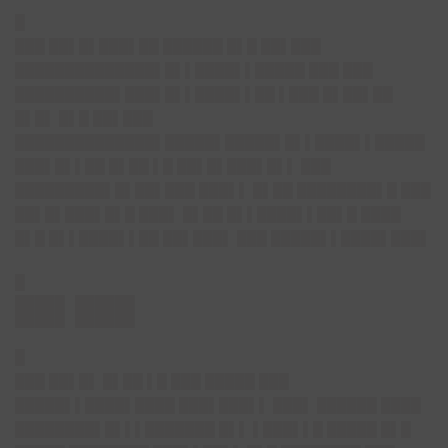
█
███ ██▌█▌███▌██ ██████ █▌█ ██▌███
██████████████▌█▌▌████▌▌█████ ███ ███
██████████▌███▌█▌▌████▌▌██ ▌███ █▌██▌██
█▌█▌ █▌█ ██▌███
██████████████▌█████▌█████▌█▌▌████▌▌█████
███▌█▌▌██ █▌██ ▌█ ██▌█▌███▌█▌▌ ███
█████████▌█▌██▌███ ███▌▌ █▌██ ████████▌█ ███
██▌█▌███▌█▌█ ███▌ █▌██ █▌▌████▌▌██▌█ ████
█▌█ █▌▌████▌▌██ ██▌███▌ ███ █████▌▌████▌███▌
█
██▌███
█
███ ██▌█▌ █▌██ ▌█ ███ █████ ███
█████▌▌████▌████ ███▌███▌▌ ███▌ ██████ ████
████████▌█▌▌▌███████ █▌▌ ▌███▌▌█ █████ █▌█