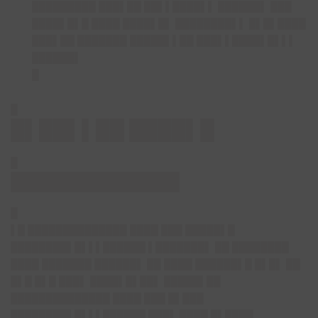
█████████ ███▌██ ██▌▌████▌▌ ██████▌ ███
████▌█▌█ ████ ████▌█▌ ████████▌▌ █▌█▌████
███▌██ ███████ █████▌▌██ ███▌▌████▌█▌▌▌
██████▌
█
█
█▌██▌▌██ ████▌█
█
██████████████
█
▌█ ██████████████ ████ ███ █████▌█
████████▌█▌▌▌██████ ▌███████▌ ██ ████████
████ ███████ ██████▌ ██ ████ ██████▌█ █▌█▌ ██
█▌█ █▌█ ███▌ ████▌█▌██▌ █████▌██
██████████████ ████ ███ █▌███
████████▌█▌▌▌██████ ███▌ ████ █▌████