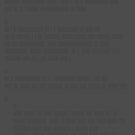
█████ ████████ ███▌▌██▌▌ █▌█ ████████ ███
██▌█▌█ ▌████ █████████▌█▌███▌
█
█▌▌█ ████████▌█▌▌▌███████ █▌██▌██
█▌█▌████▌▌▌█▌ █████ ████ ████ ██▌████▌███▌
██ ██ ████████▌ ███ ███████████▌█▌███
███████▌ ████ ████████▌ █▌▌ ███ ██████ ███
█████▌██▌█▌▌██ ███▌██▌▌
█
█▌█ ████████▌█▌▌▌███████ ████▌▌██ ██
██▌█▌███▌██ ██▌█████ █▌██▌██▌████ █▌███▌██▌
█
█
███ ███▌ █▌███ ████▌▌████▌██ ███▌█ ▌█▌
████ ██████▌ ███▌█ ███▌███ ██▌███ ███▌██
██████ ███ ███ █████▌▌████▌███