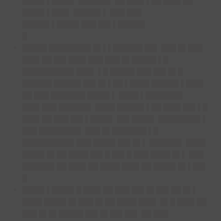
████▌▌████▌ ██████▌ ██ ███▌▌██ ███▌██
████▌▌███▌ █████▌▌ ███ ███
█████▌▌████▌███ ██▌▌█████▌
█
█████ ████████▌█▌▌▌██████ ██▌ ███ █▌███
███▌██ ██▌███▌███ ███ █▌█████ ▌█
██████████▌███▌ ▌█ █████ ███ ██▌█▌█
██████ █████▌██▌█▌▌██ ▌████ █████▌▌███▌
██ ███ ███████ ████▌▌ ████ ▌███████▌
███▌███ ██████▌ ████ █████▌▌██ ███▌██▌▌█
███▌██ ███ ██▌▌████▌ ██▌████▌ ████████▌▌
███ ████████▌ ███ █▌███████ ▌█
██████████▌███ ████▌██▌█▌▌ ██████▌ ████
████▌█▌██ ████ ██▌█ ██▌█ ███ ████ █▌▌ ███
██████▌██ ███▌██ ████ ███▌██ ████▌█▌▌██▌
█
████▌▌████▌█ ███▌██ ███ ██▌█▌██▌██ █▌▌
████ ████▌█▌███ █▌██ ████ ███▌ █▌█ ███▌██
███ █▌█▌█████ ██▌█▌██▌██▌ ██ ███