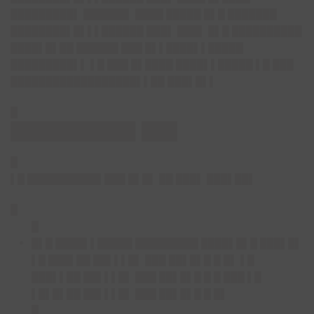
█████████▌ ██████▌ ████ █████ █▌█ ███████
████████▌█▌▌▌██████ ███▌ ███▌ █▌█ ██████████
████▌█▌██ ██████ ███ █▌▌████▌▌█████
█████████▌▌ ▌█ ███ █▌████ ████▌▌█████ ▌█ ███
██████████████████▌▌██ ███▌█▌▌
█
██████████▌███
█
▌█ ██████████▌███ █▌█▌ ██ ███▌ ███▌██▌
█
█
█▌█ ████▌▌█████ █████████ ████▌█▌█ ███▌█▌
▌█ ███▌██ ██▌▌▌█▌ ███ ██▌█▌█ █ █▌ ▌█
███▌▌██ ██▌▌▌█▌ ███ ██▌█▌█ █ █ ███ ▌█
▌█▌█▌██ ██▌▌▌█▌ ███ ██▌█▌█ █ █▌
█