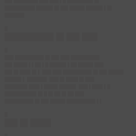
██▌████████ ███ ███ ▌█ ████████▌█▌
██████████ █████▌█▌██▌█████ █████▌▌█▌
██████▌
█
█████████▌█▌██▌███
█
███ █████████▌█▌██▌███ █████████▌
██▌████▌▌▌██ ▌█ █████▌▌██ █████ ███
██▌█▌███▌█▌▌ ███ ███ █████████▌█▌██▌█████
█████▌▌ ██████▌ ███ █▌████ █▌███
███████▌███▌▌████▌█████▌ ███ ▌███▌▌█
██████████▌█▌█ █▌██ █▌██ ███
█████████▌█▌██▌█████ █████████▌▌▌
█
██▌█▌████