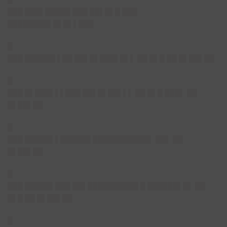
███ ███▌█████ ███ ██▌█▌█ ███
████████▌█▌█▌▌███
█
███ ██████ ▌██ ██▌█▌███▌█▌▌ ██ █▌█ ██ █▌██▌██
█
███ █▌███▌▌▌███ ██▌█▌██▌▌▌ ██ █▌█ ███▌ ██
█▌██▌██
█
███ █████▌▌██████ ███████████▌ ██▌ ██
█▌██▌██
█
███ █████▌███ ██▌██████████ █ ██████▌█▌ ██
█▌█ ██ █▌██▌██
█