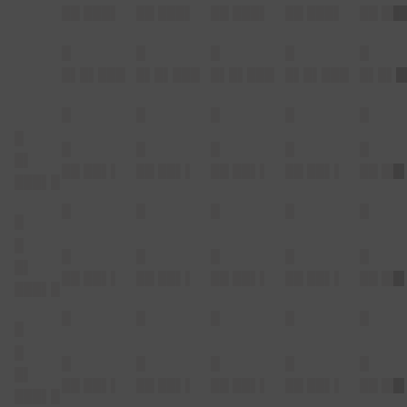
██ ███▌
██ ███▌
██ ███▌
██ ███▌
██ ██
█
█
█
█
█
█▌█▌███
█▌█▌███
█▌█▌███
█▌█▌███
█▌█▌█
█
█
█
█
█
█
█
█
█
█
█
█
▌
██ ██▌▌
██ ██▌▌
██ ██▌▌
██ ██▌▌
██ ██
███▌█
█
█
█
█
█
█
█
█
█
█
█
█
█▌
██ ██▌▌
██ ██▌▌
██ ██▌▌
██ ██▌▌
██ ██
███▌█
█
█
█
█
█
█
█
█
█
█
█
█
█▌
██ ██▌▌
██ ██▌▌
██ ██▌▌
██ ██▌▌
██ ██
███▌█