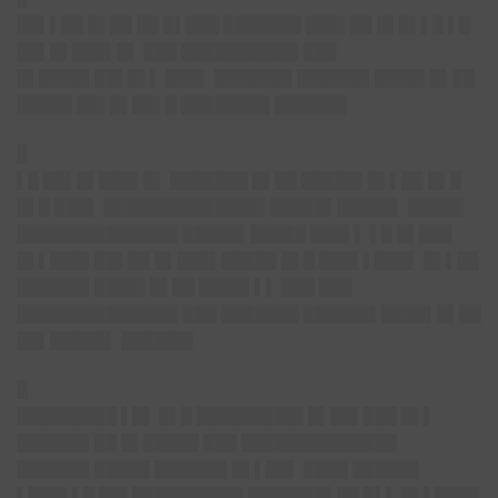
██▌▌██ █▌██ ██ █▌███ ███████ ███▌██ █▌█▌▌█ ▌█
██▌█▌███▌█▌ ███ ██████████▌███
█▌████▌██▌█▌▌ ███▌ ███████ ████
██
▌████▌█▌██
█████ ██▌█▌██▌█ ████████ ██████▌
█
▌█ ██▌█▌███▌█▌ ███████ █▌██ █████▌█▌▌██ █▌█
█▌█ ███▌ ██████████████▌█████▌█████▌ █████
██████████████▌█████▌█████ ███▌▌ ▌█ █▌███
█▌▌███▌██▌██ █▌███▌█████ █▌█ ███▌▌███▌ █▌▌██
████
██
▌████▌█▌██ ████▌▌▌ ███ ███
██████████████▌███ ███████ ████
██
▌████▌█▌██
██▌█████▌ ██████▌
█
█████████ ▌█▌ █▌█ █████████▌█▌██▌███ █▌▌
██████▌██ █▌█████ ███ ██████████████
██████▌█████ ██████▌█▌▌██▌ ████ ██████
▌███▌▌█ ██▌██████████ ███████▌██ █▌▌ █▌▌████