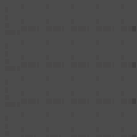
█
█
█
█
█
█
█
█
█
█
█
█
█▌
██ ██▌▌
██ ██▌▌
██ ██▌▌
██ ██▌▌
██ ██
███▌█
█
█
█
█
█
█
█
█
█
█
█
█
█▌
██ ██▌▌
██ ██▌▌
██ ██▌▌
██ ██▌▌
██ ██
███▌█
█
█
█
█
█
█
█
█
█
█
█
█
█▌
██ ██▌▌
██ ██▌▌
██ ██▌▌
██ ██▌▌
██ ██
███▌█
█
█
█
█
█
█
█
█
█
█
█
█
█▌