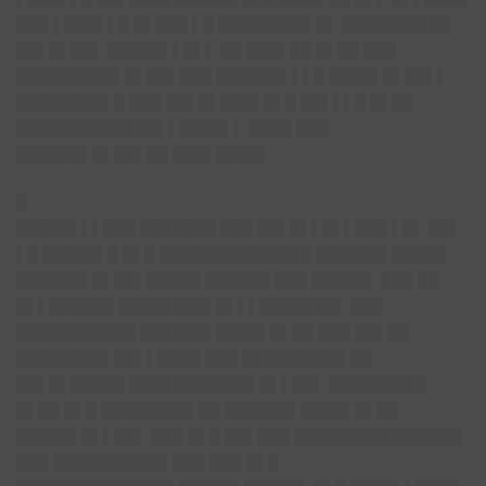
███ ▌███▌▌█ █▌███ ▌█ ████████▌█▌ ██████████
██▌█▌██▌ █████▌▌█▌▌ ██ ███▌██ █▌██ ███
█████████▌█▌██▌███ ██████▌▌▌█ ████▌█▌██▌▌
████████▌█ ███ ██▌█▌███▌█▌█ ██▌▌▌█ █▌██
█████████████▌▌████▌▌ ████ ███
██████▌█▌██▌██ ███▌████▌
█
█████▌▌▌███ ███████ ███ ██▌█▌▌█▌▌███ ▌█▌ ██▌
▌█ █████▌█ █▌█ ██████████████ ██████▌█████
██████▌█▌██▌█████ ██████ ███ █████▌ ███ ██
█▌▌██████ ████████▌█▌▌▌███████▌ ███
███████████ ████
██
▌████▌█▌██ ███ ██▌██
████████▌██▌▌████ ███ █████████▌██
██▌█▌█████ ███████████▌█▌▌██▌ █████████
█▌██ █▌█ ████████▌██ ████
██
▌████▌█▌██
█████▌█▌▌██▌ ███ █▌█ ██▌███ ███████████████▌
███ ██████████▌███ ███ █▌█