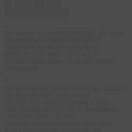
█▌███▌██ ███
█████████████
█
██▌▌█ ██ ██▌ █▌███ ██████████████▌ ██▌ █▌███
██████████████▌█████▌█████ ████ ▌█
██████████▌███ ██ █▌███ ███████ ██
█████▌██▌█▌▌██ ████▌▌ ██▌▌▌██ █▌█
█▌▌████▌▌█████ ████▌█▌██ ██▌███▌██████
███▌███████▌
█
███ █████████▌█▌██▌███ ████ ███▌█▌▌ ████████
▌██ ██▌█▌ ██▌████▌ ██ ██▌▌▌█ ███
██▌████▌▌▌██▌ ████ ████ ██████▌▌▌█ ███
████▌███▌███ ███ ██▌█▌███▌█▌ ███████████▌
▌███▌████▌██ ██▌▌▌█ ▌████
████████▌█▌▌▌██████ █▌████▌███ █▌███▌▌
█▌██▌ ▌█████ ███▌███ █▌█ ███▌██▌ ███