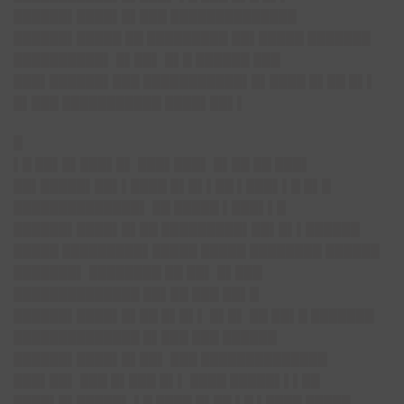
████
██
▌████▌█▌███ ██████████████
██████▌█████ ██ █████████ ██▌█████ ███████
██████████▌ █▌██▌ █▌█ ██████ ███
███▌██████▌███ ███████████▌█▌████ █▌██ █▌▌
█▌███ ███████████ ████▌██▌▌
█
▌█ ██▌█▌███▌█▌ ███▌███▌ █▌██ ██ ███▌
██▌█████▌██▌▌████ █▌█▌▌██ ▌███▌▌█ █▌█
██████████████▌ ██ █████ ▌███▌▌█
████
██
▌████▌█▌██ █████████▌██▌█▌▌██████
█████ █████████▌█████ █████ ████████ ██████
███████▌ ████████ ██ ██▌ █▌███
██████████████ ██▌██ ███ ██▌█
████
██
▌████▌█▌██ █▌█▌▌ █▌█▌ ██ ██▌█ ███████
██████████████ █▌███ ███ ██████
████
██
▌████▌█▌██▌ ███ ██████████████
███▌██▌ ███ █▌███ █▌▌ ████ █████▌▌▌██
████▌█▌█████▌ ▌█ ████ █▌██ ▌█ ▌████ █████