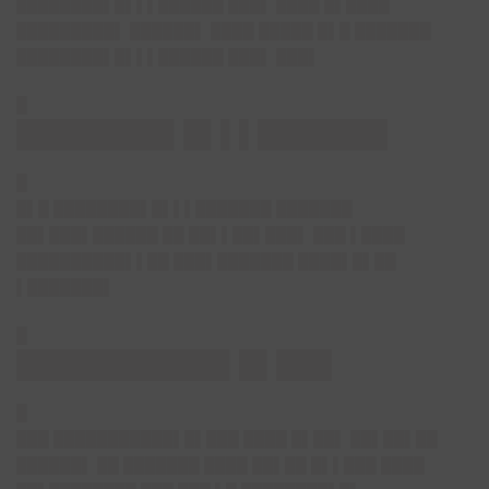
████████▌█▌▌▌██████ ███▌ ████ █▌████
█████████▌ ██████▌ ████ █████ █▌█ ███████
████████▌█▌▌▌██████ ███▌ ███▌
█
███
█████▌█▌▌▌███████
█
█▌█ ████████▌█▌▌▌███████ ███████
██▌███▌██████ ██ ██▌▌██▌███▌ ███ ▌████
██████████▌▌██ ███▌███████ ████▌█▌██
▌███████▌
█
███████████▌█▌███
█
███ ███████████▌█▌███ ████ █▌██▌ ██▌██▌██
██████▌ ██ ███████ ████ ██▌██ █▌▌███ ████