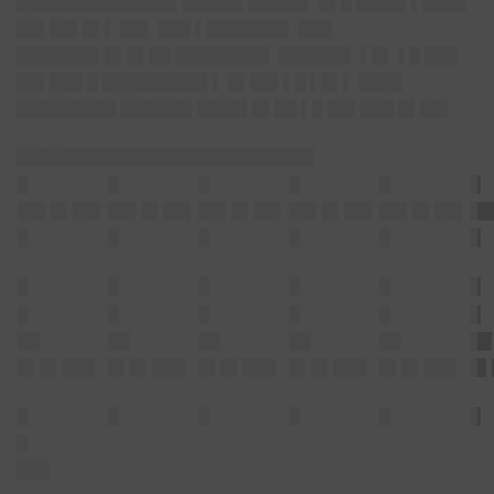
██████████████▌█████▌█████▌ █▌█ ████▌▌████
██▌██▌█▌▌ ██▌ ███ ▌███████▌ ███
█████
██
▌█▌█▌██ ████████▌ ██████▌ ▌█▌ ▌█ ███
██▌███ █ █████████▌▌ █▌██▌▌█ ▌█▌▌ ████
█████████ ████
██
▌████▌█▌██ ▌█ ██▌███ █▌██▌
███████████████████████████
█
█
█
█
█
█
██▌█▌██▌
██▌█▌██▌
██▌█▌██▌
██▌█▌██▌
██▌█▌██▌
██
█
█
█
█
█
█
█
█
█
█
█
█
█
█
█
█
█
█
██
██
██
██
██
██
█▌█▌███
█▌█▌███
█▌█▌███
█▌█▌███
█▌█▌███
█▌
█
█
█
█
█
█
█
███