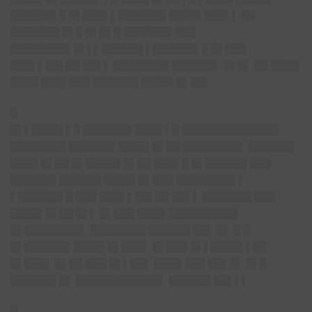
██████▌█ █▌███▌▌███████ ████▌███▌▌ ██
███████ █▌█ █▌█▌█ ███████ ███
████████▌█▌▌▌██████ ▌██████▌█ █▌███
███▌▌██▌██ ██▌▌ ████████ ██████▌ █▌█▌ ██ ████
████ ███▌███ ████
██
▌████▌█▌██▌
█
█▌▌████▌▌█ ███████ ████ ▌█ ██████████████
████████ ████
██
▌████▌█▌██ ████████▌ ██████▌
████ █▌██ █▌█████ █▌██ ███▌█ █▌██████ ███
██████▌██████ ████▌█▌███ ████████▌▌
▌██████▌█ ███ ███▌▌██▌██ ██▌▌ ███████ ███
████▌█▌██ █▌▌ █▌███ ████ ██████████
█▌████████▌ ████████ ██████ ██▌ █▌ █ █
█▌████
██
▌████▌█▌███▌ █▌███ █▌▌████▌▌██
█▌███▌ █▌██ ███ █▌▌██▌ ████ ███ ██▌█▌ █▌█
██████▌█▌ ████████████▌ ██████ ██▌▌▌
█