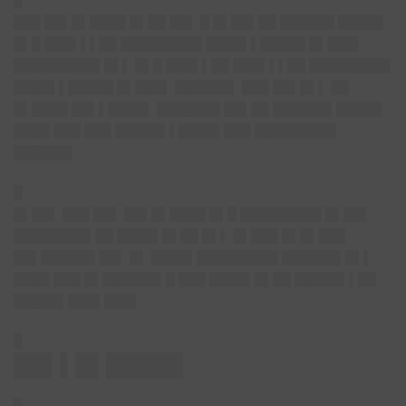
█
███ ██▌█▌████ █▌██ ██▌ █ █▌██▌██ ██████ █████
█▌█ ███▌▌▌██ █████████ ████▌▌█████ █▌███▌
█████████▌█▌▌ █▌█ ███▌▌██ ███▌▌▌██ █████████
████▌▌█████ █▌███▌ ██████▌ ███ ██▌█▌▌ ██
█▌████ ██▌▌████▌ ███████ ██▌██ ██████▌█████
████ ███ ███ █████▌▌████▌███ █████████
██████▌
█
█▌██▌ ███ ██▌ ██▌█▌████ █▌█ █████████ █▌██▌
████████▌██ ████▌█▌██ █▌▌ █▌███ █▌█▌███
██▌██████ ██▌ █▌ ████▌█████████ ██████▌█▌▌
████ ███ █▌██████▌█ ███ ████▌█▌██ █████▌▌██
█████▌███▌███▌
█
██▌▌█▌█████
█