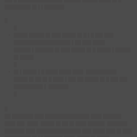
████████▌█▌▌▌██████▌
█
█
████▌█████ █▌███ ████▌█▌█ ▌█ ██▌███
██████████████████▌▌██ ███ ████
█████▌▌██████ █▌███ ████▌█▌█ ████▌▌█████
█▌████▌
█
█▌▌████▌▌█ ████ ████ ███▌ ██████████
████▌█▌██ █▌█ ███▌▌██▌██ ████▌█▌█ ██▌██▌
█████████▌▌ ██████▌
█
█
██ ███████ ███ ██████████████▌███▌██████
███▌██▌ ███▌ ████▌█▌██ █▌███▌█████▌ ██████▌
██████▌███ ██████████████▌███ ████ ███ █▌███