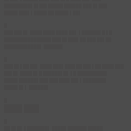
█████████▌█▌██▌█████ ██████ ███ █▌███
████▌███▌▌████▌██ ████▌▌██▌
█
███ ██▌█▌ ████ ████ ████ ██▌ ▌██████▌█ ▌█
████████████████ ███ █▌███▌██ ███ ██▌██
████████████▌ ██████▌
█
███ █▌▌██ ██▌ ████ ███▌███▌██ ██▌▌██ ████ ███
██▌█▌ ████ █▌█ ██████▌█▌ ▌█ ██████████
████▌██████▌███ ███ ███▌██▌▌████████
████▌█▌▌ ██████▌
█
███▌███
█
██ █▌█▌ ▌███████▌ █████ ██████▌█████