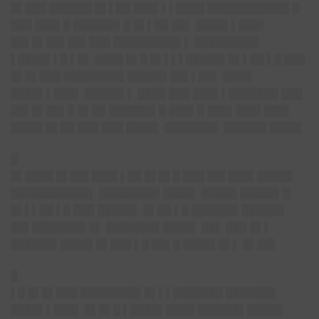
█▌███ ██████ █▌▌██ ███▌▌▌████ ███████████▌█
███ ███▌█ ██████▌█ █▌▌██ ██▌ ████▌▌███▌
██▌█▌██▌██▌███ █████████▌▌ █████████
▌████▌▌█ ▌█▌ ████ █▌█ █▌▌▌▌█████▌█▌▌██ ▌█ ███
█▌█▌███ ████████▌█████▌██▌▌██▌ ████
████▌▌███▌ █████▌▌ ████ ███ ███▌▌███████ ███
██▌█▌██▌█ █▌██ ██████▌█ ███▌█ ███▌███▌███▌
████▌█▌██ ███ ███ ████▌ ███████▌ ██████ ████▌
█
█▌████ █▌██▌███▌▌██ █▌█▌█ ███ ██▌███▌█████
███████████▌ ████████▌████▌ █████ █████▌█
█▌▌▌██ ▌█ ███ █████▌ █▌██ ▌█ ██████▌██████
██▌███████▌█▌ ███████▌████▌ ██▌ ███ █▌▌
████
██
▌████▌█▌███ ▌█ ██▌█ ████▌█▌▌ █▌██▌
█
▌█ █▌█▌███ ████████▌█▌▌▌███████ ███████
████▌▌███▌ █▌█▌█ ▌████▌████ ██████▌█████