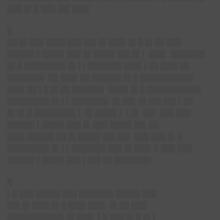
███ █▌█ ███ ██▌███▌
█
██ █▌███ ████ ███ ██▌█▌███▌█▌█ █▌██ ███
█████▌▌████▌███ █▌████▌██▌█▌▌ ███▌ ███████
█▌█ ████████▌█▌▌▌███████ ███▌▌██ ███▌██
███████▌ ██ ███▌██ ██████ █▌█ ███████████
███▌██ ▌█ █▌██ ██████▌ ████ █▌█ ███████████
████████▌█▌▌▌███████▌ █▌██▌ █▌██▌██▌▌██
█▌█▌█ ████████▌▌ █▌████▌▌ ▌█▌ ██▌ ███ ███
█████▌▌████▌███ █▌███ ████▌██▌██
███▌█████▌██ █▌████▌██▌██▌ ███ ███ █▌█
████████▌█▌▌▌███████ ███ █▌███▌█ ███ ███
█████▌▌████▌███ ▌██▌██ ███████▌
█
▌█ ███ █████ ███ ███████ █████ ███
██▌█▌███▌█▌█ ███▌███▌ █▌██ ███
███████████▌█▌███▌ ▌█ ███ █▌█ █▌▌