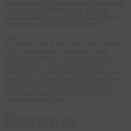
███ ███ █████▌██▌ ███████ ██▌███ ███ ████████
▌█▌ █▌█ ███████████ ████████▌ █████ ███
██████ ████████▌ ██▌▌ ▌█▌ ███ ██████▌██▌ ██
████▌███▌ ▌▌████ ███████▌ ██ █████▌▌
████
█▌█▌████▌▌▌█ ██▌█▌ ███ █▌▌██ ▌█ ██▌▌██ ████
██▌██ ▌███████████▌ ██▌██ ███▌██▌▌███
███████████▌▌███▌ ▌█ ██▌▌██ ██████ █▌███▌
█▌█ █████ █▌█▌▌▌ ███ ████▌▌█▌▌ ████ █▌██
██████▌█▌▌ ███ █████ ███ ██▌▌███ █████ ▌▌██▌
████▌ █▌▌█▌█ ▌█ ██▌▌▌ ████ ██▌ █▌██ ███ █▌██▌
████▌██▌ ████ ██████▌▌█▌▌ █▌█ ██▌▌ ████
██▌▌██ ███▌████▌ ██▌▌ ██▌▌ █▌███ █▌██▌███
████ ██▌██ █████ ██████▌▌
████
█████ █▌█▌██▌