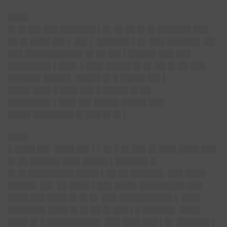
████
█▌█▌██▌███ ███████ ▌█▌ █▌██ █▌█▌██████▌███
██ █▌████ ██▌▌ ██▌▌ ██████▌▌█▌ ███ ██████▌ ██
███ ███████████▌█▌██ ██▌▌█████▌███ ███
████████▌▌███▌ ▌███▌█████ █▌█▌ ██ █▌██ ███
██████▌█████▌ █████ █▌█ █████ ██▌▌
████▌███▌█ ███▌██▌█ █████ █▌██
████████▌▌███▌██▌█████ █████ ███
████▌████████ █▌███ █▌█▌▌
████
█ ████ ██▌ ████ ██▌▌▌ █▌█ █▌███ █▌███▌████ ███
█▌██ ██████ ███▌█████ ▌██████▌█
█▌█▌█████████ ████▌▌██ ██ ██████▌ ███ ████
█████▌ ██▌ ██ ████ ▌███ ████▌█████████ ███
████ ███ ████ █▌█▌█▌ ███ ██████████▌▌ ███▌
███████▌████ █▌█▌██ █▌███ ▌█ ██████▌ ████
████ █▌█ ██████████▌ ███ ███▌███ ▌█▌ ██████▌▌