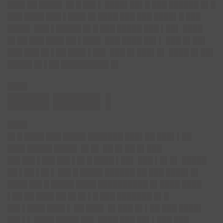
███▌██ ████▌ █▌█ ██▌▌ ████▌██▌█ ███ ██████ █▌█
███ ████ ███ ▌███▌█▌████ ███ ███ ████▌█ ███
████▌ ███ ▌█████ █▌█ ███ █████ ███ ▌██▌ ████
█▌██ ███ ███▌██ ▌███▌ ███ ████ ██▌▌ ███ █▌██▌
███ ███ █▌▌██ ███▌▌██▌ ███ █▌███▌█▌ ████ █▌██▌
█████ █▌▌██ █████████▌█▌
████
████ ████▌▌
████
█▌█ ████ ███ ████▌███████ ███▌██ ███▌▌██
███▌█████ ████▌ █▌█▌ ██ █▌██ █▌███
██▌██▌▌██▌██▌▌█▌█ ████ ▌██▌ ███ ▌█▌█▌ █████
██ ▌██ ▌█▌▌ ██▌█ ████▌██████ ██ ███ ████▌█▌
████ ██▌█ ████▌████ ██████████ █▌████ ████
▌██ ██ ███▌██ █▌█▌▌█ ███ ███████ █▌█
██▌▌███▌███▌▌ ██ ███▌ █▌███ █▌▌██ ███ ████▌
██▌▌▌ ████ ████▌██▌ ████ ███ ██▌▌███ ███