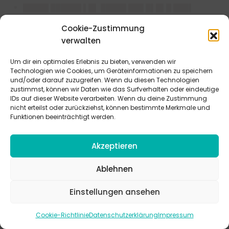
█████ ██████ ▌█▌ █████ ███ █▌█▌█ ███▌
█████ ██████ ████ ██▌████▌███▌ ██ ██ █▌██
Cookie-Zustimmung
█████ ████ ██▌ ██▌█▌███▌▌▌
verwalten
██████ ███████▌ ███ ███▌▌▌███▌▌██▌▌██
██▌████▌██▌ ████████▌ ██ █▌█ ███ ██ █▌███
Um dir ein optimales Erlebnis zu bieten, verwenden wir
██▌██ ████ █▌███ ██████ ████████
Technologien wie Cookies, um Geräteinformationen zu speichern
und/oder darauf zuzugreifen. Wenn du diesen Technologien
██▌█▌███▌█▌
zustimmst, können wir Daten wie das Surfverhalten oder eindeutige
▌█ ██████ ███ ███████ ▌█▌ ▌████ ██████ ██▌▌
IDs auf dieser Website verarbeiten. Wenn du deine Zustimmung
███ ██▌█▌ ███ ▌█ ███████ ████ █████ ███ ███
nicht erteilst oder zurückziehst, können bestimmte Merkmale und
Funktionen beeinträchtigt werden.
█████▌ ████▌██▌ ▌█▌▌ ████ ███████▌ ██████
███ █████▌████▌▌ ██ ████ ▌████ ███ ███
▌█▌█▌▌▌██ ████ ███ ███ ███▌████ ████
Akzeptieren
▌█████ ████▌
█▌█ ████████ ███████ █▌█▌█ ███ ██ ▌████
Ablehnen
██▌▌ ███▌ ██▌████▌███▌ ██ █▌█ ███ ██▌█ ████
Einstellungen ansehen
███ █████ ▌█ ███ █▌████ ▌█████▌
████ █▌█ ██████ █▌██ █████ ██▌█▌███▌▌ ███
Cookie-Richtlinie
Datenschutzerklärung
Impressum
█████ █▌███ ▌█▌▌ ████ ▌█▌ ███ █▌▌█▌█ ███
████▌▌█▌ ███ █████████ █▌██▌██████▌