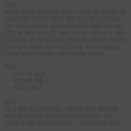
████
███ █▌██ ██▌▌██ █▌██▌ ███▌▌ ████▌██▌███ █▌▌██
████████▌ ██████ ████▌ ███ ██▌▌ ██ ▌█ ██████
███▌█████ █████▌ █████ ███ ████▌████ ███ ██▌▌
████ █▌ ████ █▌█▌██▌ ██▌▌ ██▌██▌ ███▌█▌▌▌ ███
████▌██▌ ██▌ ████████▌█████ ███ █████▌▌█████
█▌▌█ █▌█ █████▌███▌▌ █████▌█▌ ███ ██▌█████
█████ ████ ███ ███▌▌███ ██████▌█████▌
████
███▌▌█▌ ██ █
██████▌ ███ █
█████▌ ██ █
████
██▌█ ███▌██ ▌█ █▌███▌▌▌████ █▌███▌ ███████
████ █▌██ ████▌██████ ████▌█████ █▌▌ ███
█████ █▌███ ███ █████ ███▌▌▌█ █▌█ ████▌████▌