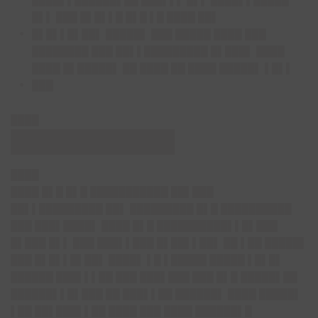
████▌▌██████▌██ ███▌▌▌ █▌▌ ████▌▌█████
█▌▌ ███ █▌█▌▌█ █▌█ ▌█ ████ ██▌
█▌█▌▌█▌██▌ █████▌ ███ █████ ████ ███
████████ ███ ██▌▌█████████ █▌███▌ ████
████ █▌█████▌ ██ ████ ██ ████ █████▌ ▌█▌▌
███
████
███████████
████
████ █▌█ █▌█ ███████████ ██▌███
██▌▌█████████ ██▌ █████████ █▌█ ██████████
███ ███▌████▌ ████ █▌█ ██████████▌▌█▌███
█▌███ █▌▌ ███ ███▌▌███ █▌██▌▌██▌ ██ ▌██ █████▌
███ █▌█▌▌█▌██▌ ████▌ ▌█ ▌█████ █████ ▌█▌█▌
██████ ███▌▌▌██ ███ ███▌███ ███ █▌█ █████▌██
██████▌▌█▌███ ██ ███▌▌██ ██████▌ ████ █████▌
▌██ ██▌███▌▌██ ████ ███ ████ ██████▌█