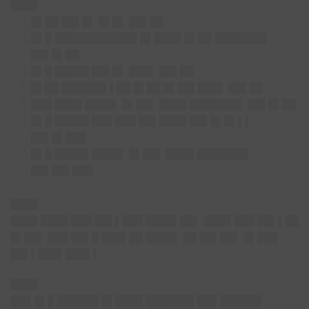
████
█▌██ ██▌█▌ █▌█▌ ██▌██
█▌█ ████████████ █▌████ █▌██ ███████▌
██▌█▌██
█▌█ █████ ██▌█▌ ███▌ ██▌██
█▌██ ██████▌▌██ █▌██ █▌██▌███▌ ██▌██
███ ████ ████▌ █▌██▌ ████ ███████▌ ██▌█▌██
█▌█ █████ ███ ███ ██▌████ ██▌█▌█▌▌▌
██▌█▌███
█▌█ █████ ████▌ █▌██▌ ████ ███████▌
██▌██▌███
████
████ ████ ███ ██▌▌███ ████▌██▌ ████ ███ ██▌▌██
█▌██▌ ███ ██▌█ ███▌██ ████▌ ██ ██▌██▌ █▌███
██▌▌███▌███▌▌
████
███ █▌█ ██████ █▌████ ███████ ███ ██████