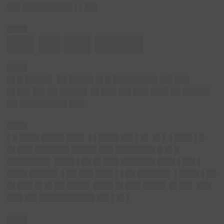
██▌██████████ ▌▌██▌
████
██▌██ ██▌████▌
████
█▌█ █████▌ ██ █████ █▌█ █████████ ██▌███
█▌██▌██▌██ █████▌ █▌███ ██▌███ ███▌██ █████▌
██ █████████▌███
████
▌█ ████ ████▌███▌ ▌▌████ ██▌▌█▌ █▌▌ ▌███▌▌█
█▌███ ███████ █████ ███ ████████ █ █▌█
████████▌ ████ ▌██ █▌███ ███████ ███▌▌██▌▌
████ █████▌ ▌██ ███ ███▌▌▌██ ██████▌ ▌████ ▌██
█▌███ █▌█▌██ ████▌ ████ █▌███ ████▌ █▌██▌ ███
███ ██▌███████████ ██▌▌█▌▌
████