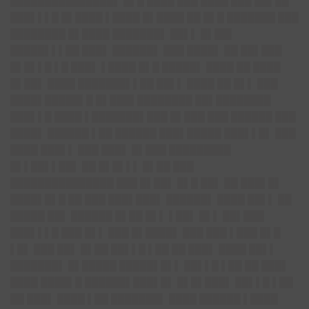
███████████████▌ █▌█ ████ ███ ████ ███ ██▌██
███▌▌▌█ █▌████ ▌████ █▌████ ██ █▌█ ███████ ███
████████ █▌████ ███████▌ ██▌▌ █▌██▌
█████▌▌▌██ ███▌ ██████▌ ███ ████▌ ██ ██▌███
█▌█▌▌█ ▌█ ███▌ ▌████ █▌█ █████▌ ████ ██ ████
█▌██▌ ████ ███████▌▌██ ██▌▌ ████ ██ █▌▌ ███
████▌█████▌█ █▌███▌████████ ██▌████████
███▌▌█ ████ ▌███████▌███ █▌███ ███ ██████ ███
████▌ ██████ ▌██ ██████ ███▌█████ ███▌▌█▌ ███
████ ███▌▌ ███ ███▌ █▌███ █████████
█▌▌██▌▌██▌ ██ █▌█▌▌▌ █▌██ ███
███████████████ ███ █▌██▌ █▌█ ██▌ ██ ███▌█▌
████▌█▌█ ██ ███ ███▌███▌ ██████▌ ████ ██▌▌ ██
█████ ██▌ ██████ █▌██ █▌▌ ▌██▌ █▌▌ ██▌███
███▌▌▌█ ███ █▌▌ ███ █▌████▌ ███ ███ ▌███ █▌█
▌█▌ ███ ██▌ █▌██ ██▌▌█ ▌██ ██ ███▌ ████ ██▌▌
███████▌ █▌█████ █████▌█▌▌ ██▌▌█ ▌██ ██ ███▌
████ ████▌█ ██████▌███▌█▌ █▌█▌███▌ ██▌▌█ ▌██
██ ███▌ ████ ▌██ ███████▌ ████ ██████ ▌████