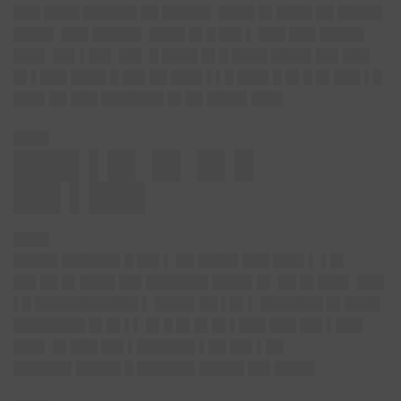
███ ████ ██████ ██ █████▌ ████ █▌████ ██ █████
████▌ ███ █████▌ ████ █▌█ ██▌▌ ███ ███ █████
███▌ ██▌▌██▌ ██▌ █ ████ █▌█ ████ ████▌██▌███
█▌▌███ ████ █ ██▌██ ███▌▌▌█ ███▌█ █▌█ █▌███ ▌█
███▌██ ███ ███████ █▌██ ████▌███▌
████
███▌▌█▌ █▌ █▌█
██▌▌███
████
█████ ██████▌█ ██▌▌ ██ ████▌███ ███▌▌ ▌█▌
██▌██ █▌████ ██▌███████ ████▌█▌ ██ █▌███▌ ███
▌█ ███████████▌▌ ████▌██ ▌█▌▌ ███████ █▌████
████████ █▌█▌▌▌ █▌█ █▌█▌█▌▌███ ███ ██▌▌███
███▌ █▌███ ██▌▌██████▌▌██ ██▌▌██
██████▌█████ █ ██████▌█████ ██▌████▌