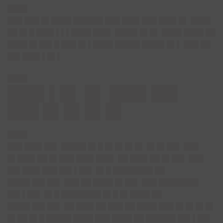
████
███ ███ █▌████ ██████ ███ ███▌███ ███▌█▌ ████
██ █▌█ ███▌▌▌▌████ ███▌ ████▌█▌█▌ ████ ████ ██
████ █▌██▌█ ███ █▌▌████ █████ ████▌█▌▌ ███ ██
██▌███▌▌█▌▌
████
███▌▌█▌ █▌ ███▌██▌
███ █▌█▌█▌█▌
████
███ ███▌██▌ █████ █▌█ █▌█▌█▌█▌ █▌█▌██▌ ███
█▌███▌██ █▌███ ███▌███▌ ██ ███▌██ █▌██▌ ███
██▌███▌███ ██▌▌██▌ █▌█ ████████ ██
████▌██▌██▌ ███ ██ ████ █▌██▌ ███ ████████
██▌▌██▌ █▌█ ████████ █▌█ █▌████ ██
████▌██▌██▌ ██ ███▌██ ███ ██ ████ ███ █▌█▌█▌█▌
█▌██ █▌█ █████ ████ ███ ████ ██ ██████ ██▌▌██▌