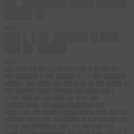
█▌ █████▌███ ████
███▌█
████
██▌▌ ▌█▌ █████▌█ ███
██▌█▌ ████▌
████
███ ████ █▌█ ██▌▌▌▌ ██ ██▌▌█ ██ █▌██ ███ █▌▌
███ ████████ █▌██▌ ██████▌█▌▌▌▌ ███ ████████
█████▌▌ ███ █████ ███ ███ █▌██▌██ ███ █████▌██
███ ██████▌▌████ ███████ ███ █████ ███▌▌
█▌██▌ ████ ██▌▌██ ████ ▌█▌ █▌█▌ ███
██████▌████▌ ██▌█████ █████████ ███
████▌▌██▌ ██▌█████ ███████ ███ █▌███▌ ███ ███
███ ███▌███ █▌██▌ █▌█ █████▌ █▌█ █▌███ ██▌▌██
██ ██▌███ ████████▌ ██▌▌ ▌█▌ ██▌█ ██▌▌██
█▌██▌██▌ ██▌█ ███████▌ ██ ▌█▌ █▌█ ██▌▌██▌ █▌█