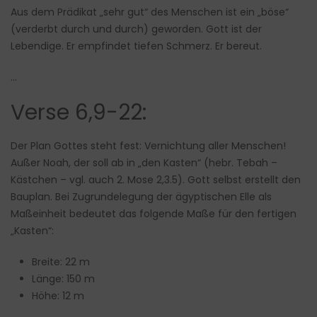
Aus dem Prädikat „sehr gut“ des Menschen ist ein „böse“
(verderbt durch und durch) geworden. Gott ist der
Lebendige. Er empfindet tiefen Schmerz. Er bereut.
…
Verse 6,9-22:
Der Plan Gottes steht fest: Vernichtung aller Menschen!
Außer Noah, der soll ab in „den Kasten“ (hebr. Tebah –
Kästchen – vgl. auch 2. Mose 2,3.5). Gott selbst erstellt den
Bauplan. Bei Zugrundelegung der ägyptischen Elle als
Maßeinheit bedeutet das folgende Maße für den fertigen
„Kasten“:
Breite: 22 m
Länge: 150 m
Höhe: 12 m