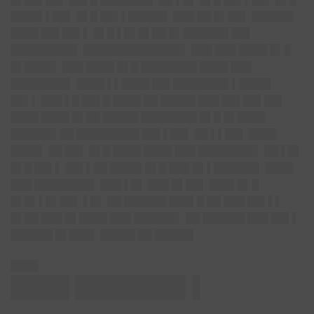
████▌▌██▌ █▌█ ██▌▌█████▌ ███ ██ █▌██▌ ██████
████ ██▌██▌▌ █▌█ ▌█▌█▌██ █▌██████▌██▌
█████████▌ ██████████████▌ ███ ███ ████ █▌█
█▌████▌ ███ ████ █▌█ ████████ ████ ███
████████▌ ████ ▌▌████ ██▌████████ ▌████▌
██▌▌ ███ ▌█ ██▌█ ████ ██ █████ ███ ██▌██▌██▌
████ ████ █▌██ █████ ████████ █▌█ █▌████
██████▌██ █████████ ██▌▌██▌ ██ ▌▌██▌ ████
████▌ ██ ██▌ █▌█ ████ ████ ███ ████████▌ ██ ▌█▌
█▌█ ██▌▌ ██▌▌██ ████▌█▌█ ███ █▌▌██████▌ ████
███ ████████▌ ███ ▌█▌ ███ █▌██▌ ███▌█▌█
█▌█▌▌█▌██▌ ▌█▌ ██ ██████ ███▌█ ██ ███ ██▌▌▌
█▌██ ███ █▌████ ███ ██████▌ ██ ██████ ███ ██▌▌
██████ █▌███▌ █████ ██ █████▌
████
████ ███████▌▌