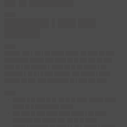
█▌█ ██████
████
███████▌▌███ ███
██████
████
█████▌ ██▌▌ ██ ▌██ ████▌████▌ ██ ███▌██ ███
████████▌█████ ███ ████ ██ █▌██▌██▌██ ███
███▌█▌▌██ █████▌▌ ████ ██ █▌██ ████▌▌██
██████▌▌ █▌█ ▌█ ███ █████▌ ██▌█████ ▌████
█████▌██ ██▌ ███ ███████▌█▌▌███ ██▌███▌
████
████▌█ █▌███ █▌█▌ ██ █▌█▌███▌ █████ ████
████ █▌█ ████████▌████▌
██▌███ █▌███ ████ ████ ████▌▌██ ████
███████ ██▌█████ ██▌ ██ █▌█▌████