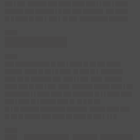
██▌▌██▌ ██████ ███ ████ ████ ███ ▌▌██▌▌████
██████ ███ ██████ ▌█ ██▌███ ██████▌ ██▌████
█▌█ ████ █▌██▌▌ ██▌▌ █▌██▌ █████████ ██████
████
█████████▌
████
███ ███████████ █▌██▌▌████ █▌██ ██▌████▌
█████▌ ████ █▌██ ▌█ ███▌ █▌███ █▌▌ ███████
███▌██ █▌██████▌██▌ ███ ▌▌██▌ ███▌ █████▌
████ ███ █▌██▌▌██▌ ███▌ ██████▌█████ ███▌▌██
████████ ▌▌████ ███▌██▌██████▌█▌▌▌████ ███▌
███ ▌███▌█▌▌█████ ███▌█▌ █▌█ █▌██
█▌▌█▌██████ ████████ ██████▌ █████ ████ ███
█▌██ █▌█████ ███ ████ ██ ████ █▌██▌▌ ▌▌█
████