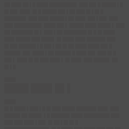
██ ███▌██ ▌█ ████ █████████▌ ███ ██▌█ █████ ▌█
█▌██▌ ███▌ █▌█ █████ ██▌▌██ ███ █▌▌█▌█
███████▌ ███ ███▌█████ ▌██ ███▌ ██▌▌██▌ ███
███ █████████▌ ████ ██▌▌ █████ ████ ████▌▌ ███
██ ███████▌█▌▌ ███ ▌██ ████████ █▌█ █▌████
███▌█████ ███ ████▌ █▌████ ███▌██████▌███
█▌██▌██████ ▌█ ██▌▌██ █▌██ ████ ████ ██▌█
█████▌ ██▌ ████ ▌██ █████▌█ ███▌██▌ ███ █▌█
██▌▌ ███▌█▌█▌███ ███▌▌ █▌███▌ ███ █████▌ ██
█▌▌█
████
████ ███▌█▌▌
████
█▌█ ████ ▌███ ▌█ █▌███ ████▌███████ ███▌ ███
█████▌██ ████▌ ▌█ ██████▌████ █████████ ███
███ ███ ███▌▌██▌ █▌██ ▌█▌█▌█