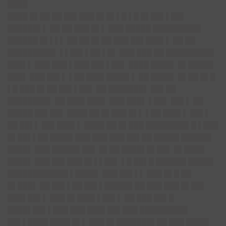
████
████ █▌██ ██ ██▌███ █▌█▌▌█ ▌█ █▌██▌▌██▌
██████▌▌ ██ ██ ███ █▌▌ ███ █████ █████████▌
██████ █▌▌▌▌ ██ ██ █▌██ ███ ██▌███▌▌ ██ ██
█████████▌ ▌▌██▌▌██ ▌█▌ ███ ███ ██ █████████▌
███▌▌ ███ ███ ▌███ ██▌▌██▌ ████ ████▌ █▌█████
███▌ ███ ██▌▌ ▌██ ███▌████▌▌ ██ ████▌ █▌██ █▌█
▌█ ███ █▌██ ██▌▌██▌ ██ ███████▌ ██▌██
████████▌ ██ ███▌███▌ ███ ███▌ ▌██▌ ██▌▌ ██
█████ ██▌██▌ ████ ██ █▌███ █▌▌ ▌██ ███▌▌ ██▌▌
██ ██▌▌ ██▌███▌▌ ████ ██ █▌███ ████████▌█ ▌███
█▌██▌▌██ ████▌███ ███ ███ ██▌██ █████ ██████
████▌ ███ █████▌██▌ █▌██ ████▌█▌██▌ █▌████
████▌ ███ ██▌███ █▌▌▌██▌ ▌█ ██▌█ ██████ █████
████████████ ▌████▌ ███ ██▌▌▌ ███ █▌█ ██
█▌███▌ ██ ██▌▌██ ██▌▌█████▌██ ███ ███ █▌██▌
███▌██▌▌ ███ █▌███▌▌██▌▌ ██ ███ ██▌█
████▌██▌▌███ ███ ███▌██▌███ █████████▌
██▌▌████ ████ █▌▌ ███ █▌███████▌██ ███ ████▌