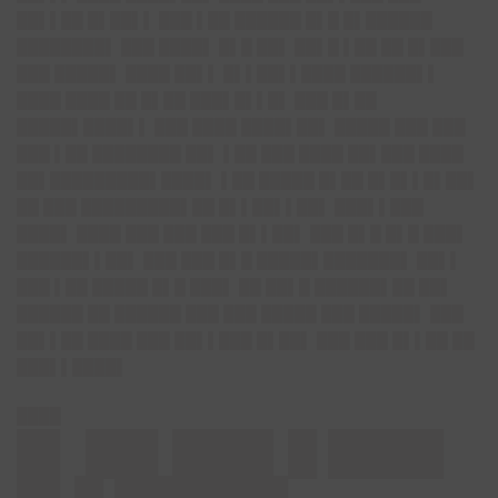
██▌▌██ █▌██▌▌ ███ ▌██ ██████ █▌█ █▌██████
████████▌ ███ ████▌ █▌█ ██▌ ██▌█ ▌██ ██ █▌███
███ █████▌ ████ ██▌▌ █▌▌██▌▌████ ██████▌▌
████ ████ ██ █▌██ ███▌█▌▌█▌ ███ █▌██
█████▌████▌▌ ███ ████ ████▌██▌ █████ ███ ███
███ ▌██ ████████ ██▌ ▌██ ███ ████ ██▌███ ████
██▌█████████▌████▌ ▌██ █████ █▌██ █▌█▌▌█▌██▌
██ ███ █████████▌██ █▌▌██▌▌██▌ ███▌▌███
████▌ ████ ███ ███ ███ █▌▌██▌ ███ █▌█ █▌█ ███▌
██████▌▌██▌ ███ ███ █▌█ █████▌███████▌ ██▌▌
███ ▌██ █████ █▌█ ███▌ ██ ██▌█ ██████▌██ ██▌
██████ ██ ██████ ███ ███ █████ ███ █████▌ ███
██▌▌██ ████ ███ ██▌▌███ █▌██▌ ███ ███ █▌▌██ ██
███▌▌████▌
████
█▌ ██▌███▌█ ████