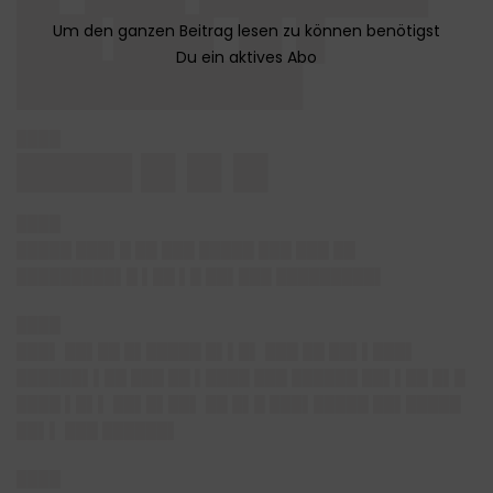
███ ███▌ █▌█
██████████
████
█████ █▌█▌█▌
████
█████ ███▌█ ██ ███ █████ ███ ███ ██
█████████▌█ ▌██ ▌█ ██▌███ █████████▌
████
███▌ ██▌██ █▌█████ █▌▌█▌ ███ ██ ██▌▌███▌
██████▌▌██ ███ ██ ▌████ ███ ██████ ██▌▌██ █▌█
████ ▌█▌▌ ██▌█▌██▌ ██ █▌█ ███▌█████ ██▌█████
██▌▌ ███ ██████▌
████