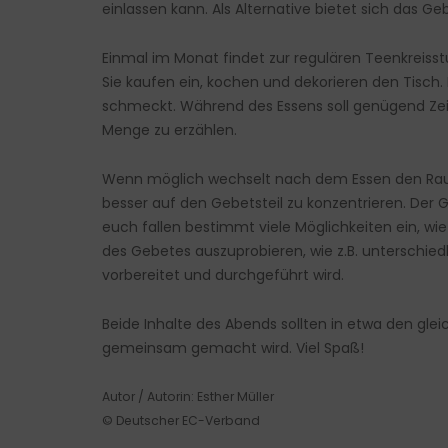
einlassen kann. Als Alternative bietet sich das G
Einmal im Monat findet zur regulären Teenkreisst
Sie kaufen ein, kochen und dekorieren den Tisch
schmeckt. Während des Essens soll genügend Zeit 
Menge zu erzählen.
Wenn möglich wechselt nach dem Essen den Raum
besser auf den Gebetsteil zu konzentrieren. Der 
euch fallen bestimmt viele Möglichkeiten ein, wi
des Gebetes auszuprobieren, wie z.B. unterschiedl
vorbereitet und durchgeführt wird.
Beide Inhalte des Abends sollten in etwa den gle
gemeinsam gemacht wird. Viel Spaß!
Autor / Autorin: Esther Müller
© Deutscher EC-Verband