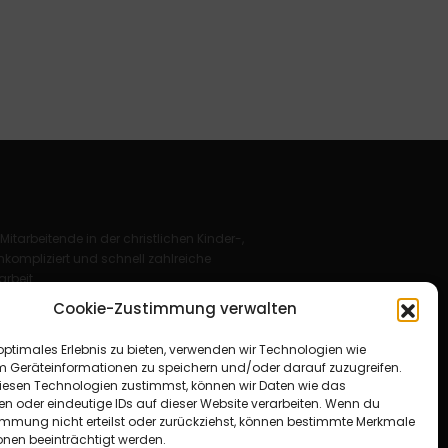
 Mitarbeitende in der christlichen Kinder-,
kompliziert und schnell zahlreiche
rbeit.
Cookie-Zustimmung verwalten
Deutschland e. V.
optimales Erlebnis zu bieten, verwenden wir Technologien wie
für Christus“ e. V.
m Geräteinformationen zu speichern und/oder darauf zuzugreifen.
esen Technologien zustimmst, können wir Daten wie das
en oder eindeutige IDs auf dieser Website verarbeiten. Wenn du
immung nicht erteilst oder zurückziehst, können bestimmte Merkmale
onen beeinträchtigt werden.