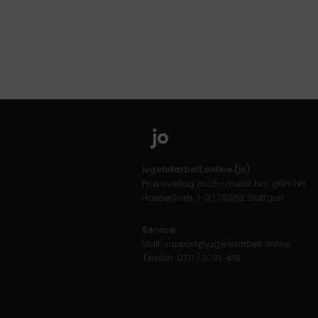
jugendarbeit.online (jo)
Praxisverlag buch+musik bm gGmbH
Haeberlinstr. 1–3 | 70563 Stuttgart
Service
Mail:
support@jugendarbeit.online
Telefon: 0711 / 9781-419