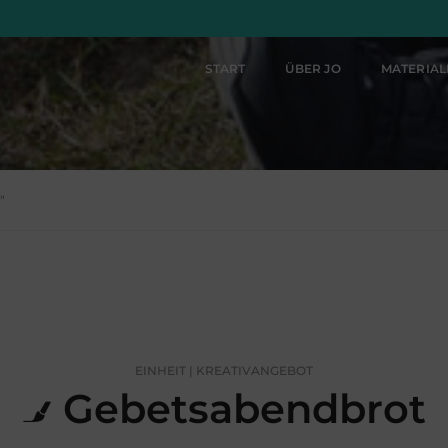
START
ÜBER JO
MATERIA
"
EINHEIT | KREATIVANGEBOT
Gebetsabendbrot