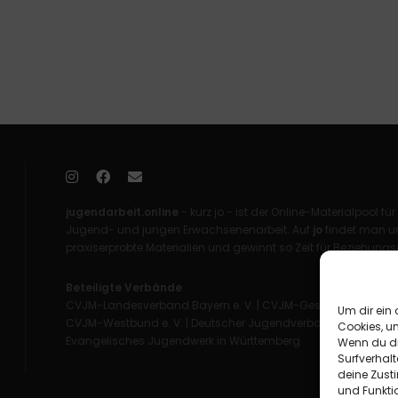
jugendarbeit.online
- kurz jo - ist der Online-Materialpool für
Jugend- und jungen Erwachsenenarbeit. Auf
jo
findet man un
praxiserprobte Materialien und gewinnt so Zeit für Beziehungsa
Beteiligte Verbände
CVJM-Landesverband Bayern e. V.
|
CVJM-Gesamtverband in 
Um dir ein 
CVJM-Westbund e. V.
|
Deutscher Jugendverband „Entschieden 
Cookies, u
Evangelisches Jugendwerk in Württemberg
Wenn du di
Surfverhalt
deine Zust
und Funkti