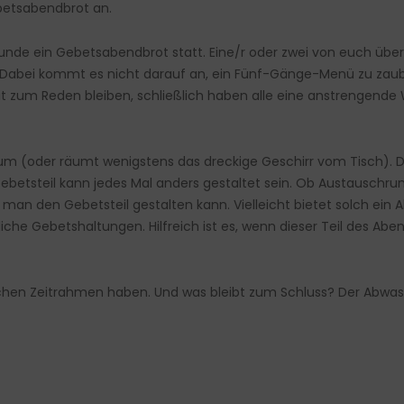
ebetsabendbrot an.
unde ein Gebetsabendbrot statt. Eine/r oder zwei von euch überl
. Dabei kommt es nicht darauf an, ein Fünf-Gänge-Menü zu zaub
zum Reden bleiben, schließlich haben alle eine anstrengende Wo
 (oder räumt wenigstens das dreckige Geschirr vom Tisch). D
Gebetsteil kann jedes Mal anders gestaltet sein. Ob Austauschru
e man den Gebetsteil gestalten kann. Vielleicht bietet solch ei
iche Gebetshaltungen. Hilfreich ist es, wenn dieser Teil des Abe
ichen Zeitrahmen haben. Und was bleibt zum Schluss? Der Abwasch