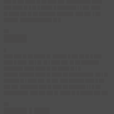
███ █▌██▌████ █▌██ ███▌██▌ █████████▌████
███ ████ █▌█ █▌█ ████▌█ ███████▌▌▌██▌ ███▌
█▌████ ██▌█▌██ ██████▌██████▌ ███ ██▌ ▌██
█████▌ ████████████▌█▌█
██
████▌
█
███▌███ █▌██ ████▌█▌ █████▌█ ██▌██ █▌█ ███
███▌█ ███▌ ██ ▌█▌ █▌▌███▌██▌ █▌██ ███████
███████▌████ ████ █▌██ ████▌█▌▌█
█████▌██████ ████ █▌████ ██ █████████▌ ██ ▌█▌
██████ █▌▌███▌██▌ █▌██▌ ███ ██████ ███▌█ ██
██▌██▌ ███████ ███ █▌███▌██ ██████▌▌▌█ ██
█████████▌ ███ ██▌██▌█▌ ████ █▌█ █████ ██▌██▌
██
████▌▌███