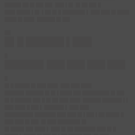
█████▌██ █▌██▌█
█▌
███ ▌█▌ █▌██ ██▌█
███▌████▌▌█▌ ▌██ █▌█ ███████▌▌ ███ ███ █▌████
████ █▌███▌ ██████ █▌██▌
██
█▌█ ██████ ▌███
█
██████▌███ ███ ███ ███
█
█▌█ █████ █▌███ ███▌ ███ ███ ███▌
██████▌██████ █▌█▌▌████ ██▌█████████ █▌██▌
█▌█ █████▌██▌█ █▌██ ███ ███▌ ██████ ██████▌▌▌
███ ███▌█ ██▌▌ ██████▌▌ ███ ███
█████████▌███████ ███ ███ █▌▌██▌▌██ ████▌█
███ ███ █▌██▌ █▌███ ███████▌█▌
█▌████▌██▌███▌▌ ███ █▌██ ███████ ███ █▌█