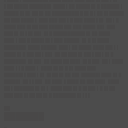
▌██ █████ ███████▌ ████ ▌██ █████ █▌█ ██████▌▌
█████ █▌█▌ ██ █▌██ █████████▌█ █▌█ ▌██ █▌█████
██ ███ ████▌▌ ███ ███ ██▌▌█ ███ ████ ▌█▌ ██ ▌█
████ ███ █▌██ ███ █████ ██▌███ ████▌██▌ ███
███ █▌█▌▌█▌██▌ █▌█ ███████████ █▌██ ████
███▌▌██▌█ ████▌█▌▌███ █████▌ █▌█ █▌████
███████▌ ████ █████▌ ███ ▌██ ████▌████ ██▌▌▌
████ █▌█ ██▌██ ▌██▌ ██ ██ ███ █▌██▌▌██ ▌█▌█
███████▌ █▌██▌ ██ ████ ██ ███▌ █▌█ ██▌ ██ ▌████
███▌▌▌█ ███▌▌ ████ █▌█▌█ █▌████ ███
██████▌▌███ ▌█▌ █▌██ █▌██ ██▌ ██████▌███▌█▌█
█████▌ ██ ▌▌██▌ ██ ███▌ ▌████ ██ ██▌███▌ ████
██ ▌███████ █▌█▌▌ ████ ███ █▌█ █▌██▌▌█ █▌██
███ ███ █▌██ ██ █▌█ ████████ █▌▌▌▌
██
███████