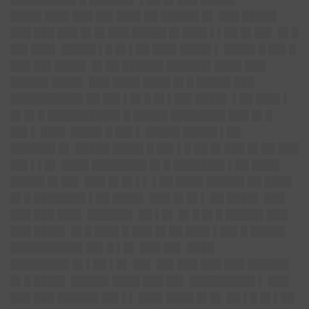
████▌███▌███ ██▌███▌██ █████▌█▌ ███ █████
███ ███ ███ █▌█▌███ █████ █▌███▌▌▌██ █▌██▌ █▌█
██▌███▌ █████ ▌█ █▌▌██ ███▌████▌▌ ████▌█ ██▌█
███ ██▌████▌ █▌██ ██████ ██████▌████ ███
█████▌████▌ ███ ████ ████ █▌█ █████ ███
██████████▌██ ██▌▌█▌█ █▌▌██▌████▌ ▌██ ███▌▌
█▌█▌█ ██████████▌█ █████ ████████ ███ █▌█
██▌▌ ███▌ ████▌█ ██▌▌ █████ █████ ▌██
██████▌█▌ █████ ████▌█ ██▌▌█ ██ █▌███ █▌██ ███
██▌▌▌█▌ ████ ████████ █▌█ ███████▌▌██ ████
█████ █▌██▌ ███ █▌█▌▌▌ ▌██ ████ █████▌██ ████
█▌█ ███████▌▌██ ████▌ ███ █▌█▌▌ ██ ████▌ ███
███ ███ ███▌ ██████▌ ██ ▌█▌ █▌█ █▌█ █████▌███
███ ████▌ █▌█ ███▌█ ███ █▌██ ███▌▌██▌█ █████
██████████▌██▌█ ▌█▌ ███ ██▌ ████
████████▌█▌▌██ ▌█▌ ██▌ ██▌███ ███ ███ ██████
█▌█ ████▌ █████▌████ ███ ██▌ █████████▌▌ ███
███ ███ ██████ ██▌▌▌ ███▌████ █▌█▌ ██ ▌█ █▌▌██