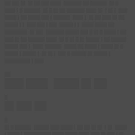
██ ██▌█▌ █▌██ ██▌███▌ ██████ ██ █████▌ █▌█
███▌▌█ █████▌ █▌█ █▌██ ██████ ███▌█▌ ▌█▌▌ ███
████ ▌██ ████ ██▌▌█████▌ ███▌▌ █▌██ ███ █▌██
████▌▌▌ ███ ██▌▌██▌ ████▌▌▌ ████ ████ ██
███████▌ █▌██▌ ██████ ████▌██▌█ █▌█ ████ ▌██
███ █▌██ █████▌███▌ █▌█ █▌█ █▌████▌▌██ █████
████▌██▌▌ ███▌█████▌ ████ ██ ████ ▌████ █▌█
████▌▌████▌▌ █▌█▌▌ ██▌█ █████ █▌████▌▌
████████▌▌███
██
███ ███▌ ████ █▌██
█
█▌██▌██
█
█▌█ █████▌ █████ ███ ████ ▌██ ██ █▌█▌ ▌█▌ ████
▌████ ▌█████████ ████ ████ ███▌███ █▌██▌▌█▌