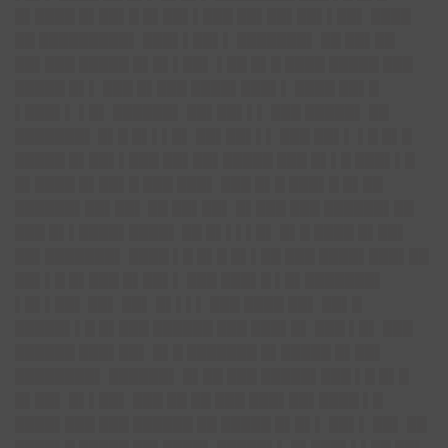
█▌████ █▌██▌█ █▌██▌▌███ ██▌██▌██▌▌█
█▌
████
██ █████████▌ ███▌▌██▌▌ ███████▌ ██ ██▌██
██▌███ █████ █▌█▌▌██▌ ▌██ █▌█ ████ █████ ███
█████ █▌▌ ███ █▌███ ████▌███▌▌ ████ ██▌█
▌███▌▌ ▌█▌ ██████▌ ██▌██▌▌▌ ███ █████▌ ██
██████
█▌
█▌█ █▌▌▌█▌ ██▌██▌▌▌ ███ ██▌▌ ▌█ █▌█
█████ █▌██▌▌███ ██▌██▌█████ ███ █▌▌█ ███▌▌█
█▌████ █▌██▌█ ███ ███▌ ███ █▌█ ███▌█ █▌██
██████▌██▌█
█▌
██ ██▌██▌ █▌███ ███ ██████▌██
███ █▌▌████▌███
█▌
██ █▌▌▌▌█▌ █▌█ ████ █▌██▌
██▌███████▌ ████ ▌█ █▌█ █▌▌██ ███ ████▌███▌██
██▌▌█ █▌███ █▌██▌▌ ███ ███▌█ ▌█▌███████▌
▌█▌▌█
█▌
██▌ ██▌ █▌▌▌▌ ███ ████ ██▌ ██▌█
█████▌▌█ █▌███ ██████ ███ ███▌█▌ ███ ▌█▌ ███
██████ ███▌██▌ █▌█ ███████ █▌█████ █▌██▌
████████▌ ██████▌ █▌██ ███ █████▌███ ▌█ █▌█
█▌██▌ █▌▌██▌ ███ ██ ██ ███ ███▌██▌████ ▌█
████▌███ ███ ██████ ██ █████ █▌█▌▌ ██▌▌ ██▌ ██