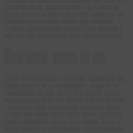
▌█ █████▌██ ████▌███ ███ ██████▌ ██ ▌▌███ █▌█
████████ █▌██▌ █████▌██████▌▌ █▌█ ████▌██
█▌██▌ ███ ███ █▌████ █▌██ █▌███▌ ██████ █▌██▌
████████ ██▌███ ███▌██████ ███ ████████
█▌███▌▌▌██ ███ ██▌██▌██ ███▌▌██▌▌ ████ ██▌▌
██▌▌█ █▌███ ███████ ███ ████ ▌██ ██████████▌
██
███ ███▌ ████ █▌██
█
███ █▌██ ███ █▌████ █▌██ █▌███▌ ███████ █▌███
█████ ███▌█▌▌█▌ █▌█ ████████▌▌ █████ █▌▌█
██████████▌█▌ ███▌ ██ █▌█ █▌█ ███ ██▌ █▌███
████████████ █▌█▌▌██▌ ████ █▌█ ██ █▌█ █▌████
▌█ ███████ ████▌███ ██████▌ ██████ █▌█████
█▌████ ███ █████ █████ ████ ▌████ ▌█ ███████
████▌▌ ████████▌ ██ ▌█▌ █▌██ █████▌ █▌█ █▌█
███ █▌█████ █▌█▌▌██ ███████▌ ████ █████████