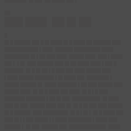
███████▌ █▌██▌ ██ ████▌██▌▌
██
███ ███▌ ██ █▌██
█
█▌█ █████▌██▌█ █▌████ █▌█ ████ ██ ██████ ███
███████████▌▌███▌ ██████ █████████ ████
████████▌█▌▌██ ███ ███▌ █████ ███▌ ███ ▌████
██▌▌ ▌█▌ ███ █████▌███ █▌██ ████ ███▌▌██▌█
██████▌ █▌█ █▌██ ▌█ ███ ██▌███▌█████ ███
▌███▌█████ ██████▌▌█▌████ ██▌ ███████▌▌
█████ █████▌█▌ ████ ██████▌▌██ ███ █████ ███
█████ ███▌ █▌█▌█ ███▌██▌███▌ █▌█ ▌█ ███
███████ ██████▌▌██ █▌██▌ █████████▌ █▌███▌
███ █▌██▌ █████ ███▌██▌█▌ █▌█ █▌██▌███ █████
█▌█ █████▌ ███ ████████▌ █▌█ ▌█▌▌ █▌█ ████ ██▌
███ █▌▌▌██▌████▌▌▌████ ████████ ▌████ ███
█████▌▌ █▌██▌ █████▌██▌ ████████████▌ ████