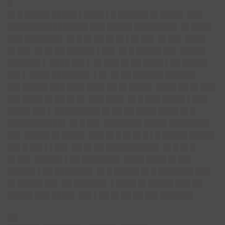
█
█▌█ █████ █████ ▌████ ▌█ ██████ █▌████▌ ███
████████████████ ███ █████ ████████▌ █▌████
███ ███████▌ █▌█ █▌██ █▌█▌▌█▌██▌ █▌██▌ ████
█▌██▌ █▌█▌██ █████▌▌██▌ █▌█ █████ ██▌ █████
██████▌▌ ████ ██▌▌ █▌███ █▌██ ████ ▌██ █████
██▌▌ ████ ███████▌ ▌█▌ █▌██ ██████ ██████
██▌█████ ███ ███▌███▌██ █▌████▌ ████ ██ █▌███
██▌████ █▌██ █▌█▌ ███ ███▌ █▌█ ███ ████▌▌███
████▌██▌▌ █████████ █▌██ ██ ████ ████ █▌█
███████████▌ █▌█ ██▌ ███████▌████▌████████
██▌ █████ █▌████▌ ███ █▌█ █▌█▌█ ▌█ █████ █████
██▌█ ██▌▌▌██▌ ██ █▌██ ██████████▌ █▌█ █▌█
█▌██▌ █████▌▌██ ███████▌ ████ ████ █▌██▌
█████▌▌██ ███████▌ █▌█ █████ █▌█ ███████ ███
█▌█████ ██▌ ██ ██████▌ ▌████ █▌█████ ███ ██
█████ ███ ████▌ ██▌▌██ █▌██ ██ ██▌██████▌
██