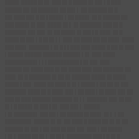
████▌ █████ █▌█▌ ███ █▌█ ████▌█▌██▌▌█ ███
█████▌██ ██ ██████▌██ ██▌▌ ██ ██████ █▌█
██▌███▌██▌█ █▌▌████▌▌██ ████▌ █▌█ █████▌██
███ ████▌█▌██▌ ████▌█▌▌ █▌███████ ███ █▌█
███████ ██▌██▌ █▌██ ████▌█▌██▌▌█ ███▌ █▌█
████▌█▌██▌▌█ █▌█▌▌▌ ███ ██ ███▌██ ██ ███▌ ████
███ ███▌ ██████▌▌█▌█ ▌▌███ ███ ████▌█ ██ █▌███
▌█████ █████▌██████ █████▌▌█▌ ███ ████
██████████▌▌▌▌██████████ ▌█▌██▌ ███
█████▌██ ████ ███ █▌██ ████ ███ ███ ██████▌██
███▌ █▌█ ███████ █▌██ █▌██████ ████▌█▌████
████▌▌██▌ ████ ██ ███▌█ █▌▌████▌▌██ ██ █▌██▌
███████ ████ █▌█ ███▌ ██▌▌██ ███ ▌█▌███▌██▌██
███ █▌███ ██████ ██████▌█▌▌▌ ██████▌█
█▌
█▌██
█▌▌█ ████▌█▌██▌▌█▌ ███ ██▌▌ █████
▌█▌███████▌ ██▌██ ▌██ █████ █▌███▌ █▌▌ ▌██
████████▌ █████ █▌█▌ ██ ███▌█ ████ ██ █▌█▌██
██████ █▌██▌▌██ ███ █▌██▌██▌ ███ ▌██ ████▌
▌█▌▌ ████ ██ █▌▌ █▌█▌▌ ████████ ███ ▌█ █▌█