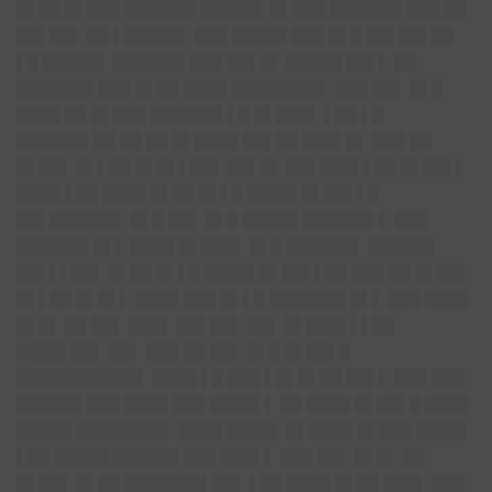
█▌██ █▌███ ██████▌████
█▌
█▌███ ██████▌███ ██
██▌██▌ ██ ▌█████▌ ███ █████ ███ █▌█ ██▌██▌██
▌█ █████▌ ██████▌███ ██▌█▌ █████ ██▌▌ ██
███████ ███ █▌██ ████ ████████▌ ███ ██▌ █▌█
████ ██ █▌███ ██████▌▌█ █▌███▌ ▌██ ▌█
██████▌██ ██ ██ █▌████ ██▌██ ███▌█▌ ███ ██
█▌██▌ █▌▌██ █▌█▌▌█
█▌
██▌█▌ ██▌███▌▌██ █▌██▌▌
████ ▌██ ████ █▌██ █▌▌█ ████▌█▌██▌▌█
██▌██████▌ █▌█ ██▌ █▌█ █████ ██████▌▌ ███
██████▌█▌▌ ████ █▌███▌ █▌█ ██████▌ ██████
██▌▌▌█
█▌
█▌██ █▌▌█ ████▌█▌██▌▌██ ███ ██ █▌██▌
█▌▌██ █▌█▌▌ ████ ███ █▌▌█ ███████ █▌▌ ███ ████
█▌█▌ ██ ██▌ ███▌ ██▌██▌ ██▌ █▌███▌▌▌██
████▌██▌ ██▌ ███ ██ ██▌ █▌█ █▌██▌█
███████████▌ ████ ▌█ ███ ▌█▌█▌██ ██▌▌ ███ ███
██████ ███ ████ ███ ████▌▌ ██ ████ █▌██▌█ ████
█████ ████████▌ ████ ████▌ █▌████ █▌███ ████▌
▌██ █████ ██████ ███ ███▌▌ ███ ██▌ █▌█▌ ██
█▌██▌ █▌██ ███████▌█
█▌
▌██ ████ █▌██ ███▌ ███