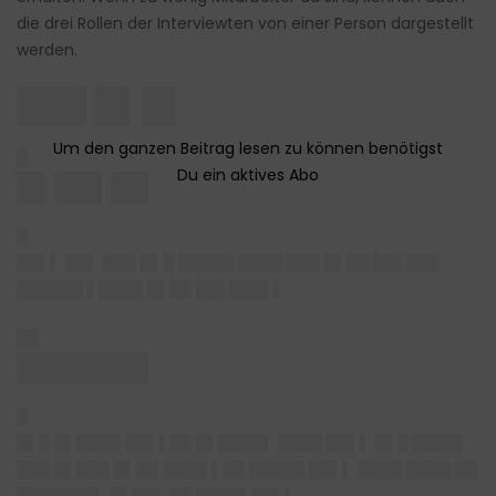
die drei Rollen der Interviewten von einer Person dargestellt
werden.
███ █▌█▌
█
█▌██▌██
█
██▌▌ ██▌ ███ █▌█ █████ ████ ███ █▌██ ██▌███
██████ ▌████ █▌██ ██▌███▌▌
██
███████
█
█▌█ █▌████ ██▌▌██ █▌████▌ ████ ██▌▌ █▌█ ████▌
███ █▌███ █▌██ ████ ▌██ █████ ██▌▌ ████ ████ ██