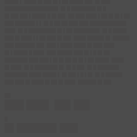
████▌▌ ████ █▌██▌█▌▌██ ████▌██▌ █▌███
█████████████████▌ █▌█ ████████ █▌█
█▌██▌██▌▌████▌█ █▌██▌ ██ ███ ███▌▌██ █▌█▌▌██
███ ██████▌▌▌ █▌█ ██ ██ ███ ███ ████████████
███▌ █▌█ █████████ █▌▌██ ████████▌ █▌█ ████▌
███ █▌███▌▌▌██ ███ █▌██▌ ████ █████▌█▌ █████▌
███ ██████▌██▌ ███ ▌████ ████ █▌███ ███▌
█▌▌████▌█ ███▌ ███ █████ ███ █▌▌█ █▌██
███████▌███ ███ ▌█▌█▌██ █▌█▌▌██ ████▌ ████
█▌███▌ █▌█ ███████▌█▌ █▌█ ██▌ █▌█ ███████
███████▌████ ████▌▌ █▌██▌▌█ ▌█▌ █▌█ █████▌
███ ███ █▌████ █▌██ █▌███▌ ██████ █▌██▌
██
███ ███▌ ██▌██▌
█
█▌██████▌███