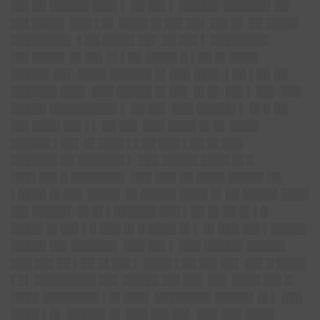
██▌██ █████▌███▌▌ ██ ██▌▌ ████
█▌
██████▌██
██▌████▌ ███ ▌█▌ ████ █▌██▌█
█▌
██▌█▌ ██ ████▌
████████▌ ▌██ ████▌██▌ ██ ██▌▌ ████████
██▌████▌ █▌██▌█▌▌██ ████▌█ ▌██ █▌████
█████▌█
█▌
████ ██████ █▌███ ███▌ ▌██ ▌██ ██
██████▌██
█▌
███ █████ █▌██▌ █▌█▌ ██▌▌ ██▌ ███
█████ █████████▌▌ ██ ██▌ ███ █████▌▌ █▌█ ██
██▌████ ██▌▌▌ ██ ██▌ ███ ████ █▌█▌ ████
█████▌▌█
█▌
█▌███▌▌▌██ ███ ▌██ █▌███
██████▌██ ██████▌▌ ███ █████ ████ █▌█
███▌██▌█ ███████▌ ███ ███ ██ ████ █████ ██
▌████ █▌██▌ ████▌ █▌█████ ████ █▌██ █████ ████
██▌█████▌ █▌█▌▌██████ ███ ▌██ █▌██ █▌▌█
████▌█▌██▌▌█ ███ █▌█ ████ █▌▌ █▌███ ██▌▌█████
█████ ██▌██████▌ ███ ██▌▌ ███ █████▌████
█▌
███ ██▌██ ▌██ █▌██▌▌ ████ ▌██ ██▌██▌ ██▌█ ████
▌█▌ ████████▌█
█▌
█████ ██▌██▌ ██▌ ████ ██▌█
████ ████████ ▌█▌██
█▌
████████ █████▌█▌▌ ███
████ ▌█▌ █████▌█▌ ███ ██▌██▌ ███ ███ ████