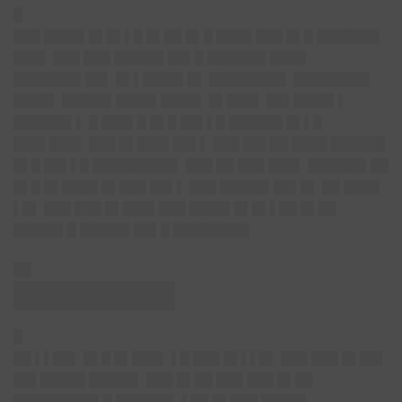
█
███ ████▌█▌█▌▌█ █▌██ █▌█ ████ ███ █▌█ ███████
███▌ ███ ███ █████▌██▌█ ██████▌████
███████▌██▌ █▌▌████▌█▌ ████████▌ ████████▌
████▌ █████▌████▌████▌ █▌███▌ ██▌████▌▌
██████▌▌ █ ███▌█ █▌█ ██▌▌█ ██████ █▌▌█
███▌███▌ ███ █▌███▌██▌▌ ███ ██▌██ ████ ██████
█▌█ ██▌▌█ █████████▌ ███ ██ ███ ███▌ ██████▌██
█▌█ █▌████ █▌███ ██▌▌ ███ █████▌██▌█▌ ██ ████
▌█▌ ███ ███ █▌███▌███ ████▌█▌█▌▌██ █▌██
█████▌█ █████▌██▌█ ████████▌
██
█████████
█
██ ▌▌██▌ █▌█ █▌███▌ ▌█ ███ █▌▌▌█▌ ███ ███ █▌██▌
██▌█████ █████▌ ███ █▌██ ███ ███ █▌██
█████████▌█ ██████▌ ▌██ █▌███ █████