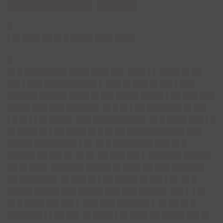
████████▌████
█
▌█▌███▌██ █▌█ ████▌███▌████
█
█▌█ ████████▌████ ███▌██▌ ███▌▌▌ ████ █▌██
██▌▌███ ██████████▌▌ ███ █▌███ █▌██▌▌███
██████ █████▌████ █▌██▌████▌████▌▌██ ███ ███
████▌███ ███ ██████▌ █▌█ █▌▌██ ███████ █▌██▌
▌█ █▌▌▌█▌████▌ ███ ██████████▌ █▌█ ████ ███ ▌█
█▌████ █▌▌██ ████ █▌█ █▌██ ███████████▌███
█████ ████████▌▌█▌ █▌█ ████████ ███ █▌█
█████▌██ ██▌█▌ █▌█▌ ██ ███ ██▌▌ ██████▌█████▌
██ █▌███▌ ██████▌█████ █▌███▌██ ███ ██████▌
██ ███████▌ █▌███ █▌▌██ ████▌█▌██▌▌█▌ █▌█
█████ █████ ███ █████ ███ ███ █████▌ ██▌▌ ▌█▌
█▌█ ████ ██▌██▌▌ ███ ███ ██████▌▌ █▌██ █▌█
███████ ▌▌██ ██▌ █▌████ ▌█▌███▌██ ████▌██▌█▌