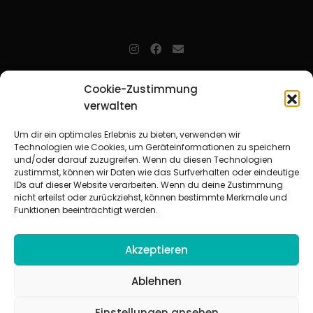
jugendarbeit.online
- kurz jo - ist der Online-Materialpool für
Cookie-Zustimmung
Mitarbeitende in der christlichen Kinder-, Jugend- und jungen
verwalten
Erwachsenenarbeit. Auf
jo
findet man unkompliziert und schnell
zahlreiche praxiserprobte Materialien und gewinnt so Zeit für
Beziehungsarbeit.
Um dir ein optimales Erlebnis zu bieten, verwenden wir
Technologien wie Cookies, um Geräteinformationen zu speichern
und/oder darauf zuzugreifen. Wenn du diesen Technologien
Beteiligte Verbände
zustimmst, können wir Daten wie das Surfverhalten oder eindeutige
CVJM-Landesverband Bayern e. V.
|
CVJM-Gesamtverband in
IDs auf dieser Website verarbeiten. Wenn du deine Zustimmung
Deutschland e. V.
nicht erteilst oder zurückziehst, können bestimmte Merkmale und
CVJM-Westbund e. V.
|
Deutscher Jugendverband „Entschieden für
Funktionen beeinträchtigt werden.
Christus“ e. V.
Evangelisches Jugendwerk in Württemberg
Akzeptieren
Ablehnen
Einstellungen ansehen