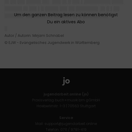
█▌██ ██▌█████ ██▌ ███ █▌█ ██▌▌█████████ ████
██████ █▌██▌▌█ ████▌██▌██ ███████▌ █▌█ ▌██
██████▌ ██████▌██ ██████ █▌█ ████████▌
█
Autor / Autorin: Mirjam Schnabel
© EJW - Evangelisches Jugendwerk in Württemberg
jugendarbeit.online (jo)
Praxisverlag buch+musik bm gGmbH
Haeberlinstr. 1–3 | 70563 Stuttgart
Service
Mail:
support@jugendarbeit.online
Telefon: 0711 / 9781-419