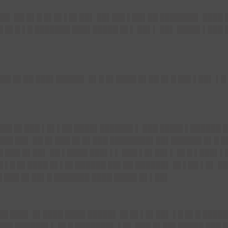
██▌ ██ █▌█ █▌█▌▌█▌██▌ ██▌██▌▌██▌██ ███████▌ ████
 █▌█ ▌█ ███████ ███▌█████ █▌▌ ██▌▌ ██▌ ████▌▌███ █
 ██▌█▌██ ███▌█████▌ █▌█ █▌████ █▌██ █▌█ ██▌▌██▌ ▌█
███ █▌███ ▌█▌▌██ ████▌██████▌▌ ███ ████▌▌██████ 
██ ██▌ ██ █▌███ █▌█▌███ ████████▌██▌██████ █▌█ █
 ███ █▌██▌ ██ ▌████ ███▌▌▌ ███ ▌█▌██▌▌ █▌█ ▌███▌▌
 ▌█ █▌████ █▌▌█▌██████ ██▌██ ██████▌ █▌▌██ ▌█▌ ██
█ ███ █▌██▌█ ███████ ████ ████▌█▌▌██▌
 ██ ███▌ █▌████ ████ █████▌ █▌█▌▌█▌██▌ ▌█ █▌█ ████
██▌██████▌▌ █▌█ ███████▌ ▌█▌ ███ █▌██▌█████ ███ 