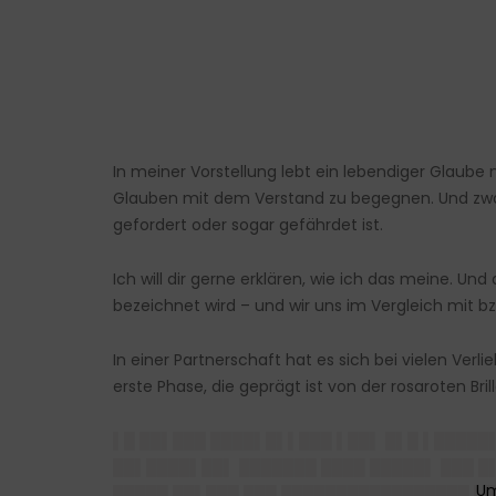
In meiner Vorstellung lebt ein lebendiger Glaub
Glauben mit dem Verstand zu begegnen. Und zwa
gefordert oder sogar gefährdet ist.
Ich will dir gerne erklären, wie ich das meine. Un
bezeichnet wird – und wir uns im Vergleich mit bz
In einer Partnerschaft hat es sich bei vielen Ve
erste Phase, die geprägt ist von der rosaroten Br
▌█ ██▌███ ████▌█▌▌███ ▌██▌ █▌█ ▌█████▌
██▌████▌██▌ ███████ ████ █████▌ ███ █▌
█████ ██▌███ ███ █████████████████ ▌█