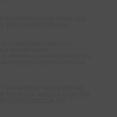
█ █▌█ ████ ███ ███ █▌██▌ ██████▌ ████
██▌ ▌█ █▌▌█ █▌███ ███ ███▌████▌
▌████ ███ ███▌█████ ████ ████▌▌
▌▌▌█ ███ █▌███ █▌▌███
▌██ ████████ ███ ███████ ████████▌ ███
██████████ ████ █▌█ ██████ █████ ███
▌ ▌██ ████ ██████▌ ███████ ████ ████
█▌ ████ ██ ██▌█▌ █████▌█ █▌██ ███▌▌███
██▌▌██ ████▌████████▌█▌ ███