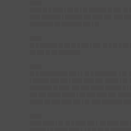
████
████ █▌█ ███▌▌██ █▌▌█▌██████ █▌██▌ █▌
███▌██████▌▌██████ ██▌███▌██▌ ███ ███
████████ ██ ███████ ██▌▌█▌
████
█▌█ ██████ █▌██ █▌█ ██▌▌██▌ █▌█ █▌█ ██
██ ██▌█▌██ ███████▌
████
█▌█ █████████▌██▌▌▌ █▌█ ███████▌ ▌█▌ 
▌█████▌███ ██▌▌███▌███▌██▌ ████▌▌█▌ █
███████▌█▌███▌ ██▌███ ████▌█████▌█ ▌█
██▌██▌████▌████▌▌██ ███ ███▌██▌ █████
████▌██ ███ ███▌██▌▌█▌ ███ ███████ ██
████
████ ████ ▌█▌ █▌█ ███▌██▌▌ ██ ████ ███
█████▌▌█ ████▌███▌▌ ▌█ █▌██ █▌███████