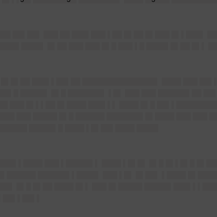
███ ██▌██▌ ███ ██ ███▌███ ▌██ █▌██ █▌███ █▌▌███▌ ██
███▌████▌ █▌██ ███ ███ █▌█ ███ ▌█ ████▌█▌██ █▌▌ █
▌ █▌█▌██ ███▌▌██▌██ ███████████████▌ ████ ███ ██▌
██▌█ █████▌ █▌█ ███████▌ ▌█▌ ███ ███ ██████▌██ ██
█ ███ █▌▌▌██ █▌████ ███▌▌▌ ████ █▌█ ██▌▌████████
███ ███ █████ █▌█ ██████ ███████▌█▌████ ███ ███ █
██████ █████▌█ ████ ▌█▌██▌████ ████▌
███▌▌████ ███ ▌█████▌▌ ████ ▌█▌█▌ █▌█ █▌▌█▌█ █▌██
█▌██████ ██████▌▌████▌ ███ ▌█▌ █▌██▌ ▌████ █▌████
██▌ █▌█ █▌██ ████ █▌▌ ███ █▌█████ █████▌███▌▌▌██
▌██▌▌██▌▌