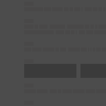
████
████████ ███ ████▌██ █▌██▌▌ ███ ██ █▌█
████
████ █▌███▌ ██████▌ ███████ ██ █▌█ ███
████████████▌ ███▌██ █▌▌ ██▌███ █████
████
███ ████ █████ █▌██▌ █████ ██▌▌▌█ ██ 
████
██████▌███
████
█████ ████▌ ███ █▌████ █████ ████ ████
████