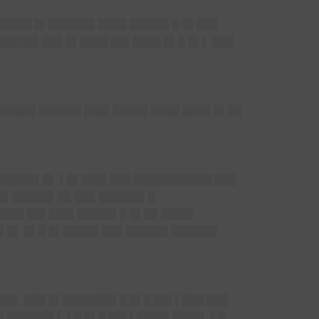
 █████ █▌██████▌████ █████▌█ █▌███
█████ ███ █▌████ ██▌████ █▌█ █▌▌ ███
 █████ ██████ ███▌█████ ████ ████ █▌██
██████▌█▌ ▌█▌███▌███ ███████████ ███
█▌██████ ██ ███ ██████▌█
████ ██▌███▌█████▌█ █▌██ ████▌
▌█▌ █▌█ █▌█████ ███ ██████ ██████▌
███▌ ███ █▌███████▌█ █▌█ ██▌▌███ ███
█▌██████▌▌ ▌█ █▌█ ██▌▌████▌████▌ ▌█