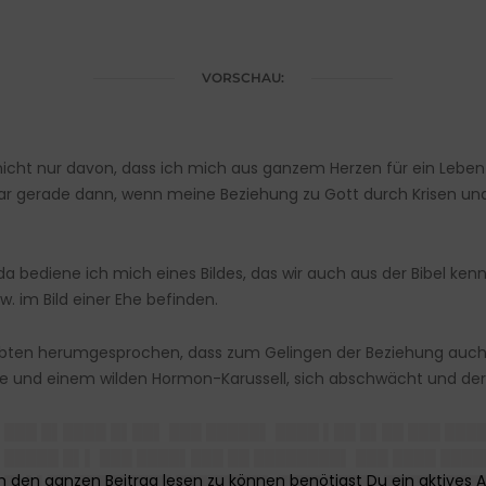
VORSCHAU:
e nicht nur davon, dass ich mich aus ganzem Herzen für ein Leb
r gerade dann, wenn meine Beziehung zu Gott durch Krisen und
d da bediene ich mich eines Bildes, das wir auch aus der Bibel ke
w. im Bild einer Ehe befinden.
rliebten herumgesprochen, dass zum Gelingen der Beziehung auch
ille und einem wilden Hormon-Karussell, sich abschwächt und der A
███ █▌████ █▌██▌ ███ █████▌ ████ ▌██ █▌██ ███ ████
█████ █▌▌ ███ ████▌███ ██ ████████▌ ███ ████ ████
 █▌▌▌██ █████████ ████████▌ ████ █████ █████████