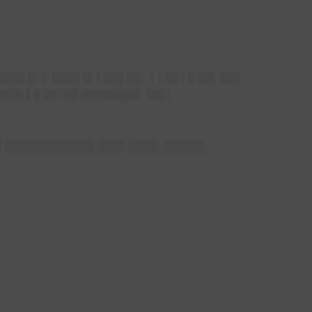
████ █▌█ ████ █▌▌███ ██▌ ▌▌██ ▌█ ██▌███
████▌▌█ ██▌██ ████████▌ ██▌▌
██ █████████████ ████ ████▌██████