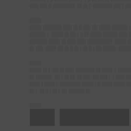
███ ██▌█ ███████▌ █▌█▌▌ ██████▌██▌▌██
████
████ ██████▌███ █▌█ ██▌██ ████ █████▌
█████▌▌ ████ █▌██ ▌█ █▌████ █████ ███
██████ ████ █▌███ ███ ████████▌ ████ 
█▌██▌ ███▌██ █▌█ █▌▌█▌█ ▌██ ████▌ ████
████
████ █▌▌ ██ █▌███ ██████▌█▌███▌ ▌█████
█▌█████▌ ██ ▌█▌█▌ █▌██▌ ██ ██▌▌ ▌███ █
███▌▌███▌▌ ███████ ████ ▌█ ███▌████ █
█▌▌ █▌█ ▌█▌▌██ █████▌█▌
████
██▌███████