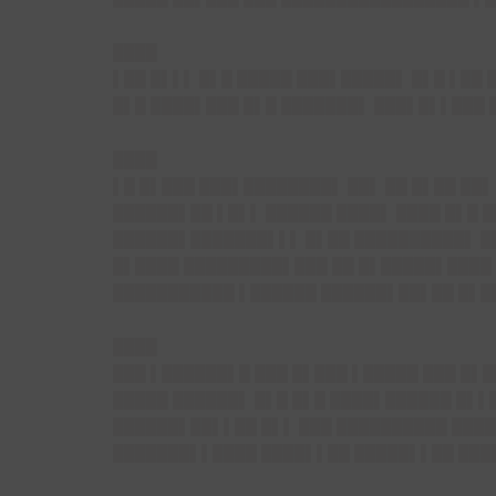
████
▌██ █▌▌▌ █▌█ █████ ███▌█████▌ █▌█ ▌██ 
█▌█ ████▌███ █▌█ ███████▌ ███▌█▌▌███ █
████
▌█ █▌███ ███▌████████▌ ██▌ ██ █▌██ ██
██████▌██ ▌█▌▌ ██████ ████▌ ████ █▌█ █
██████▌███████▌▌▌ █▌██ ██████████▌ ██
█▌████ █████████▌███ ██ █▌█████▌████ 
███████████ ▌██████ ██████▌██▌██ █▌█
████
███ ▌██████▌█ ███ █▌███ ▌█████ ███ █▌█
█████ ██████▌ █▌█ █▌█ ████▌██████ █▌▌
██████▌██▌▌██ █▌▌ ███ ██████████ ████
███████▌▌████ ████▌▌██ █████▌▌██ ███