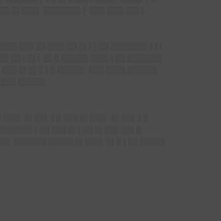
███▌█▌███▌ ███████▌▌ ███ ███▌██▌▌
████ ███ ██ ███▌██ █▌▌▌██ ███████▌▌▌▌
██▌██ ▌█▌▌ █▌█ █████▌███▌▌██ ███████
███ █▌█▌█ ▌█ █████▌ ███ ████ ██████
 ███ █████▌
 ███▌ █▌██▌ ▌█ ███ █▌███▌ █▌██▌ ▌█
███████▌▌██ ███ █▌▌██ █▌██▌ ██▌█
██▌ ██████▌█████ █▌███▌ █▌█ ▌██ █████