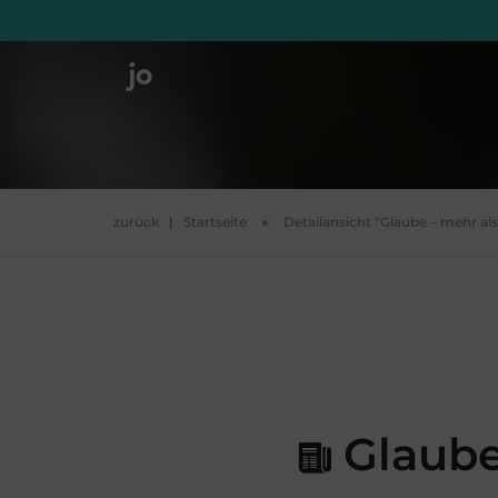
zurück
|
Startseite
Detailansicht "Glaube – mehr al
Glaube