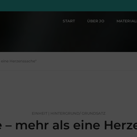
START
ÜBER JO
MATERIA
s eine Herzenssache"
EINHEIT | HINTERGRUND/ GRUNDSATZ
 – mehr als eine Her