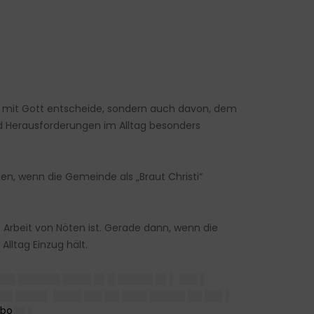
en mit Gott entscheide, sondern auch davon, dem
 Herausforderungen im Alltag besonders
nnen, wenn die Gemeinde als „Braut Christi“
 Arbeit von Nöten ist. Gerade dann, wenn die
lltag Einzug hält.
██ ██████ ████ █▌█ █████ █▌▌ ██▌▌
██ ████▌ ████ ██▌██ ███▌█████ ██ ██▌▌
▌ ▌█▌▌