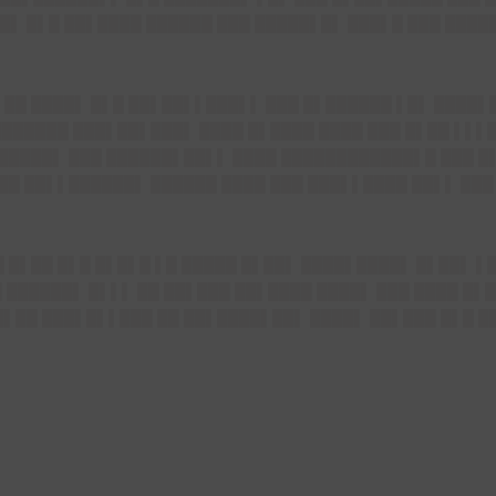
█▌ █▌█ ██▌████ ██████ ███ █████▌█▌ ███▌█ ███ ███
▌██ ████▌ █▌█ ██▌██▌▌███▌▌ ███ █▌██████ ▌█▌ ████▌
 ███████ ███▌██▌███▌ ████ █▌████ ████ ███ █▌██ ▌▌▌
██████▌ ███ ██████▌██▌▌ ████ ████████████▌█ ███ █▌
██ ██▌▌██████▌ ██████ ████ ███ ███▌▌████ ██▌▌ ███
 █▌██ █▌█ █▌█▌█ ▌█ █████ █▌██▌ ████▌████▌ █▌██▌ ▌█
█ ██████▌ █▌▌▌ ██ ██▌███ ██▌████ ████▌ ███ ████ █▌
█▌██ ███▌█▌▌███ ██ ██▌████▌██▌ ████▌ ██▌███ █▌█ █