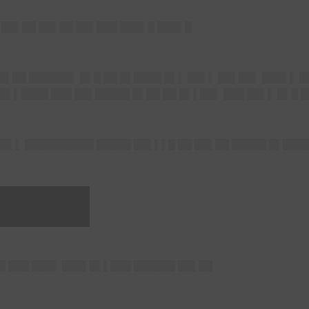
 ██▌██ ██▌██ ██▌███ ███▌█ ███▌█
█▌██ ██████▌ █▌█ ██ █▌████ █▌▌ ██▌▌ ██▌██▌ ███▌▌ █
█▌▌████ ███ ██▌█████ █▌██ ██ █▌▌██▌ ███ ██▌▌ █▌█ 
███▌▌ ██████████ █████ ██▌▌▌█ ██ ██▌██ █████ █▌██
████
█ ███ ███▌ ███▌█▌▌███ ██████ ██▌██