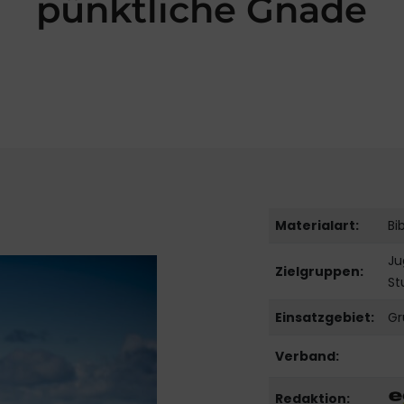
pünktliche Gnade
Materialart:
Bi
Ju
Zielgruppen:
St
Einsatzgebiet:
Gr
Verband:
Redaktion: