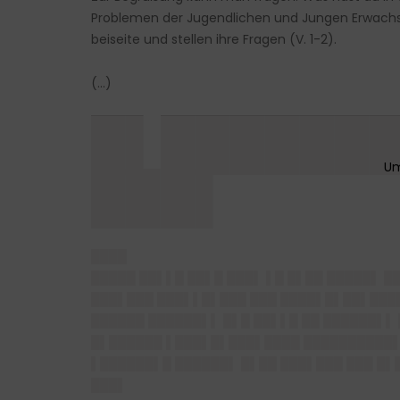
Problemen der Jugendlichen und Jungen Erwachse
beiseite und stellen ihre Fragen (V. 1-2).
(…)
█▌███████
███▌
████
█████ ██▌▌█ ██▌█ ███▌ ▌█ █▌██ █████▌ 
███▌███ ███▌▌█▌███ ███ ████▌█▌██▌███
██████ ██████▌
▌
█▌█ ██▌▌█ ██ ██████▌▌ 
█▌██████ ▌███▌█▌███▌████ ██████████▌
▌██████▌█ ██████▌ █▌██ ███▌███ ███ █▌█
███▌