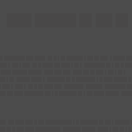
▌ ███ █████ █▌██ █
██▌███████
██▌███
▌ █▌█ ▌█▌█████▌▌██ █▌██▌ ▌████ █
██▌▌ ██ ▌██▌ █▌█ ███▌██ ███ ▌█▌▌ ███████ █▌▌█▌█ █
 ███▌█████ ████▌ ███ ██▌██▌ ███ ██ █▌██▌▌██ ▌█▌▌
 ██ ▌█▌ ████▌███▌▌ ██████ █▌█ ██████▌▌█ ███ ████▌
█▌██▌▌ ██▌▌ █▌█ █▌███ ██▌ ██████▌ █████▌ ███████ █
█▌██ ███ ██████▌██ ▌█ ██████ █▌▌██ ███▌████▌ ████
█▌ ██ ███ ██▌█ ██ █████████ ▌█ ██████ █▌██ ▌█████
██ █▌█ ██▌███ ████████▌ ██████ ████▌ ███▌▌██ █▌▌█