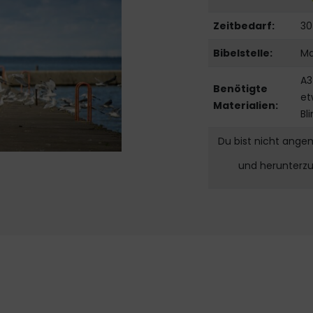
Zeitbedarf:
30
Bibelstelle:
Ma
A3
Benötigte
et
Materialien:
Bl
Du bist nicht ange
und herunterz