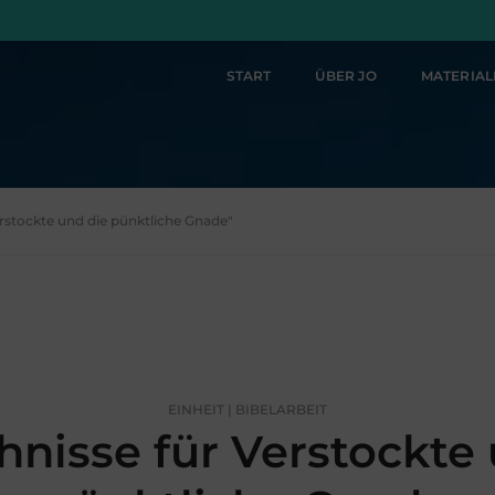
START
ÜBER JO
MATERIA
erstockte und die pünktliche Gnade"
EINHEIT | BIBELARBEIT
hnisse für Verstockte