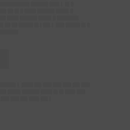
███████████ ██████ ███▌▌ █▌█
██ ██ █▌█ ████ ██████ ████▌█
██ ████ ██████ ████▌█ ███████▌
█▌██ ██ █████ █▌▌██▌▌ ███ █████ █▌█
███████▌
█
██████▌▌ ████ ██▌███ ███ ███ ██▌███
 ███ ████▌██████ ████ █▌█▌███▌███
 ███ ███ ██▌███▌██▌▌