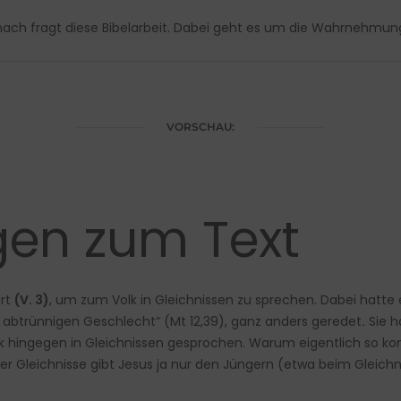
anach fragt diese Bibelarbeit. Dabei geht es um die Wahrnehm
VORSCHAU:
gen zum Text
ert
(V. 3)
, um zum Volk in Gleichnissen zu sprechen. Dabei hatte 
 abtrünnigen Geschlecht“ (Mt 12,39), ganz anders geredet
.
Sie h
olk hingegen in Gleichnissen gesprochen. Warum eigentlich so ko
 Gleichnisse gibt Jesus ja nur den Jüngern (etwa beim Gleichnis