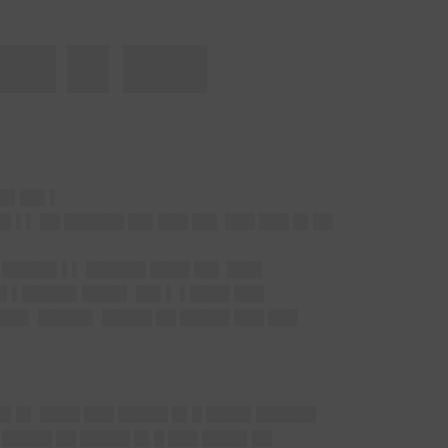
▌██ █▌███
██▌██▌▌
██▌▌▌ ██ ██████ ██▌███
██▌ ███
███ █▌██
█ █████▌▌▌ ██████ ████
██▌ ███
▌
█▌▌█████▌████▌ ██▌▌ ▌████ ███
██▌ █████▌ █████ ██ █████ ███ ███
 █▌█▌ ████ ███ █████ █▌█ ████▌██████
 █████ ██ █████ █▌█ ███ ████▌██