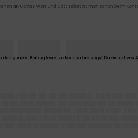
nen an Gottes Wort und Gott selbst ist man schon beim Kontex
█ ███▌█████
██████▌▌██▌██▌
██▌ ██
▌███ ███ ██▌█ ▌█ █▌█▌███▌████
▌██ ███ ████▌██████▌ ███ █████████ ███ ██▌█████▌
███ ██████████▌██████ ██▌▌██ █▌███ █▌█ ███ ▌█ █▌
 █████ █▌███▌▌▌██ ██ ████▌▌█▌██▌█ █▌█▌███▌███ ██
▌███▌███ █▌█▌██████ ▌█ ███ ███ ████████ ██▌██ ██▌