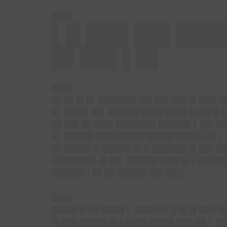
████
▌█ ███ ██▌███
█▌██▌▌█▌
████
█▌ ██ █▌█▌ ███████▌██▌███ ███ █▌███▌
█▌ ████▌ ██▌ █▌████ ████▌████ █▌██▌█ █
██ ███ ██ ████ ████████ ██████▌▌ ██▌██
█▌ ███ ██▌█ █▌██████ █████▌███ █▌██▌▌
█▌ █████▌█ ██████ █▌█ ███████ █▌██▌ █
████████▌ █▌██▌ ██████ █▌██ █▌▌█ █████
██████▌▌██ ██ ██████
██▌ ███
▌
████
█████ █▌██ ████▌▌ █████ █▌█ █▌█▌███▌██
█▌███ █████▌█▌▌█ ███ █████ ███ ██▌▌ ██