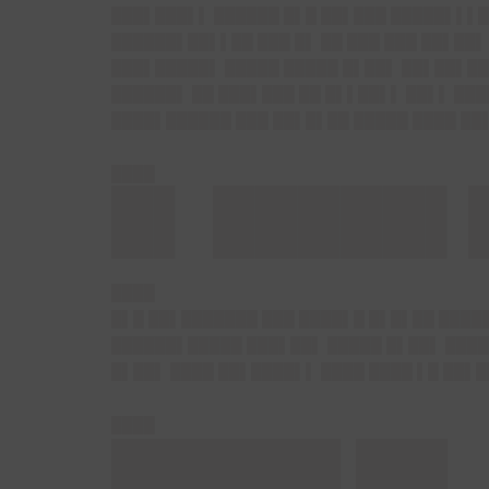
███▌███▌▌ ██████ █▌█ ██▌███ █████▌▌▌█
██████▌██▌▌██ ███ █▌ ██ ███ ███ ██▌██▌
███▌█████▌ █████ █████ █▌██▌ ██▌██▌██
██████▌ ██ ███▌███ ██ █▌▌██▌▌ ██▌▌ ███
████▌██████ ███ ██▌█▌██ █████ ████ ██
████
█▌ █████▌
████
█▌█ ██▌███████ ███ ████▌█ █▌█▌██ █████
██████▌█████ ███▌██▌ █████ █▌██▌ ████
█▌██▌ ████ ██▌████▌▌ ████ ████ ▌█ ██▌█
████
███████▌███