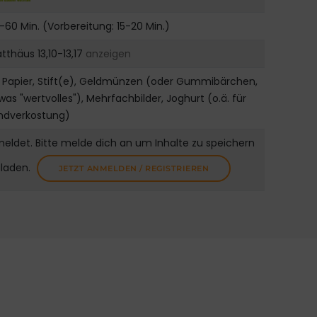
-60 Min. (Vorbereitung: 15-20 Min.)
tthäus 13,10-13,17
anzeigen
 Papier, Stift(e), Geldmünzen (oder Gummibärchen,
was "wertvolles"), Mehrfachbilder, Joghurt (o.ä. für
indverkostung)
meldet. Bitte melde dich an um Inhalte zu speichern
uladen.
JETZT ANMELDEN / REGISTRIEREN