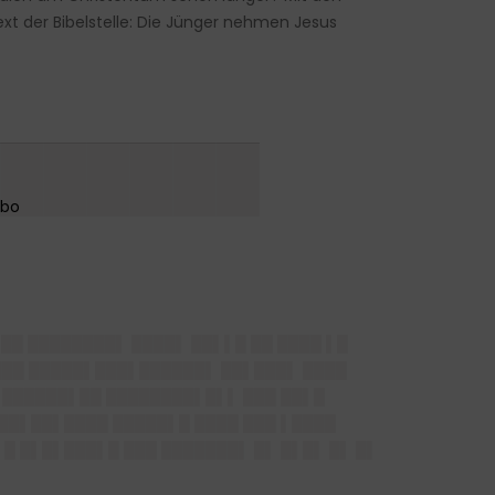
t der Bibelstelle: Die Jünger nehmen Jesus
███████
 ██ ████████▌ ████▌ ██▌▌█ ██ ████ ▌█
███ █████▌███▌██████▌ ██▌███▌ ████
█ ██████▌██ ████████▌█▌▌ ███ ██▌█
██▌██▌████ █████▌█ ████ ███ ▌████
█ █▌█▌███▌█ ███ ███████▌ █▌ █▌█▌ █▌ █▌