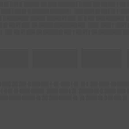
█ █▌█ █▌█ █████▌██ ███ ██████ ▌█ ███ ██▌██ ██▌▌██ 
 ███▌▌██ █▌█ ██████ ██████▌▌ ███ ███▌█▌██ ▌█▌▌ ███
▌█ ███████▌ █████ █████ █▌██▌ █▌█ ██▌███ ██████▌█
█ █▌██ █▌██▌ ██ █████ ████████ ██▌ ███▌ ███▌▌ ███▌
▌▌ ██▌██ █▌███ ██ █████ █▌██▌▌██ █▌▌██ ████████ █
███ ████ ███▌
 ███ ██ ██▌█ ███ ██▌▌ █▌ ███ ▌█▌ █▌▌ ██▌███▌██ ███
 ▌█ █▌█▌███▌████▌ ████ ███ ▌█▌ █████ █▌█ ████ ███
███ ████ ████▌█▌██ ███ ████▌█▌ █▌████ █▌█ █▌██▌█▌