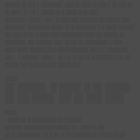
█████ █▌██▌▌ ██████▌ ███ █▌███ █▌██▌▌ █▌██▌█▌
█▌██▌▌█ ▌█▌▌ ████ █▌█ ███▌█ █▌██▌
██████▌▌███▌▌██ ▌█ ███ ██▌█████▌██ ████▌██▌
██████▌ ███████ ████ █▌█ ██████▌ ▌█ ███▌█████
██ ███ █▌█▌█ ███ ███ ███████ ███▌██ ████▌█▌
██████▌ ██ █████▌██▌ █▌██ █▌███████▌▌███
███▌███▌█████ ███ ██████████ ██▌▌▌▌██████
██▌▌ ▌█████▌ ███▌▌ █▌▌█ █▌██ █▌█ █████▌██▌██
████▌██ █████████ ███████▌
████
█▌████▌ █ ███▌█ █▌████
█▌██ ███▌ ██ █▌██▌███
████
▌████ █▌█ ████████ █▌█ ████
█████▌███████████████ █▌▌███ █▌██
█▌█▌███████▌ █▌█ █▌█▌████████ █▌████ █▌██