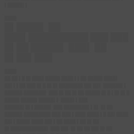
▌█████▌▌
████
█▌████▌ ██
███▌██████████ ███ ███
█▌██ █████▌ ███▌ ██
█▌██▌███
████
██ ██ ▌█ █▌████ █████ ████ ▌▌██ █████ ████▌
██▌▌▌██ ███ █▌█ █▌█▌████████ ██▌██▌ ██████▌▌
██████ ███████▌ ███ █▌██ █▌██ █████ █▌█ ▌█▌█▌█
█████ █████▌█████▌▌ ████▌▌███
██████▌█▌▌█████▌ ███ ████████▌▌█▌ █▌██
██████ █████████ ███ ███ ▌███▌████ ▌█ ██▌████
██▌▌████▌████ ██▌▌██ ████ ▌██ █▌██
█▌████████████▌ ███ ██▌ █▌██ ██ ██▌█▌██