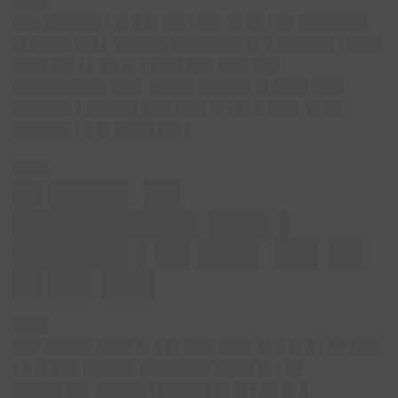
████
███ ██████▌▌█▌█ █▌██▌▌██▌ █▌██ ▌██ ████████
█▌████▌██▌▌ ██████ ████████ █▌█ ██████▌▌████
████ ██▌▌▌ ██ █▌▌ ███▌███ ███▌███
██████████▌███▌ █████ ██████ █▌████ ███▌
██████▌▌ █████▌ ███ ███▌█▌▌█▌█ ███▌ █▌██
██████▌▌█ █▌████▌██▌▌
████
█▌████▌ ██
██████████▌███▌▌
██████▌▌██ ███▌ ██▌██
█▌██▌███
████
███ █████▌████ █▌█ █▌███▌███▌ █▌█ █▌█ ▌██ ███▌
▌█ █▌███ ██████ ████████ ████▌█▌▌██
█████▌██▌ █████▌▌██████ █▌█▌▌██ █▌█