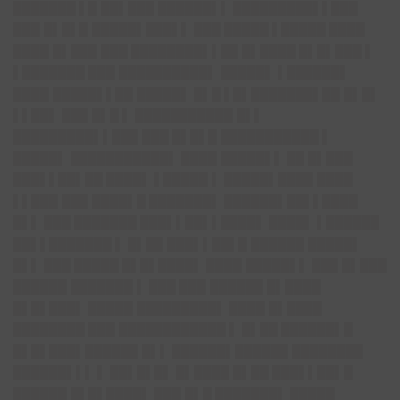
███████ ▌█ ██▌███ ██████▌▌ █████████▌▌███
███ █▌█▌█ █████▌███▌▌ ███ █████ ▌█████ ████
████ █▌███ ███ ████████▌▌██ █▌████ █▌█▌███ ▌
▌███████ ███ ██████████▌ █████▌ ▌██████▌
████ █████▌▌██ █████▌ █▌█ ▌█▌███████▌██ █▌█▌
▌▌██▌ ███ █▌█ ▌ ███████████ █▌▌
█████████▌▌███ ███ █▌█▌█ ███████████ ▌
█████▌ ███████████▌ ████ █████▌▌ ██ █▌███
███▌▌██▌██ ████▌ ▌█████ ▌ █████▌████ ████
▌▌███ ███ ████▌█ ███████▌ ██████▌██▌▌████
█▌▌ ███ ███████ ███▌▌██▌▌████▌ ████▌ ▌██████
██▌▌███████ ▌ █▌██ ███▌▌██▌█ ██████ █████▌
█▌▌ ███ █████ █▌█▌████▌ ████ █████▌▌ ███ █▌███
██████ ███████ ▌ ███ ███ ██████ █▌████
█▌█▌███▌ █████ █████████▌ ████ █▌████
████████ ███ ████████████ ▌ █▌██ ██████▌█
█▌█▌███▌██████ █▌▌ ██████▌██████ ████████
██████▌▌▌ ▌ ██▌█▌█▌ █▌████ █▌██ ███▌▌██▌█
██████ █▌█▌████▌ ███ █▌█ ███████▌ █████