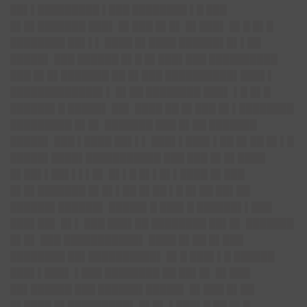
██▌▌█████████ ▌███ ████████ ▌█ ███
█▌█▌███████ ███▌ █▌███ █▌█▌ █▌███▌ █▌█ █▌█
████████ ██▌▌▌ ████ █▌████ ██████▌█▌▌██
█████▌ ███ ██████ █▌█ █▌███▌███ ██████████
███ █▌█▌███████ ██ █▌███ ██████████▌███▌▌
█████████████▌▌ █▌██ ████████ ███▌ ▌█ █▌█
██████▌█ █████▌ ██▌ ████ ██ █▌███ █▌▌████████
█████████ █▌█▌ ███████ ███ █▌██ ███████
█████▌ ███ ▌████ ██▌▌▌ ███▌▌███▌▌██ █▌██ █▌▌█
█████▌████▌███████████ ███ ███ █▌█▌████
█▌██▌▌██▌▌▌▌█▌ █▌▌█ █▌▌█▌▌████ █▌███
█▌█▌███████ █▌█▌▌██ █▌██ ▌█ █▌██ ██▌██
██████▌██████▌ █████▌█ ███▌█ ██████▌▌███
███▌██▌ █▌▌ ███ ███▌██ ████████ ██▌█▌ ███████
█▌█▌ ███ ███████████▌ ████ █▌██ █▌███
████████ ██▌██████████▌ █▌█ ███▌▌█ ██████
███▌▌███▌ ▌███ ████████ ██ ██▌█▌ █▌███
██▌██████ ███ ██████▌█████▌ █▌███ █▌██
█▌████ █▌█████████▌ █▌█▌ ▌███▌█ ██ █▌█