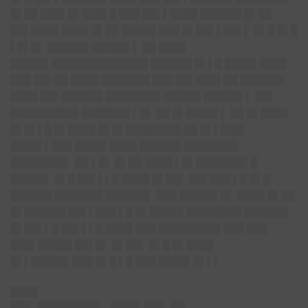
█▌██ ███▌█▌███▌█ ███ ██▌▌████ ██████ █▌██
██▌████ ████ █▌██ █████ ███ █▌██▌▌██▌▌ █▌█ █▌█
▌█▌█▌ ██████ █████▌▌ ██ ████
█████▌██████████████ ██████ █▌▌█ ████▌████
███ ██▌██ ████ ███████ ███ ██▌███▌██ ██████▌
████ ██▌██████ ████████ █████▌█████▌▌ ██▌
██████████ ███████ ▌█▌ ██ █▌████▌▌ ██ █▌████
█▌█▌▌█ █▌████ █▌█▌████████ ██ █▌▌███▌
████▌▌███ ████▌████ ██████ ████████
████████▌ ██ ▌█▌ █▌██ ████ ▌█▌███████▌█
█████▌ █▌█ ██▌▌▌█ ████ █▌██▌ ██▌███ ▌█ █▌█
██████ ███████ ██████▌ ███ █████▌█▌ ████ █▌██
█▌██████ ██▌▌███ ▌█ █▌█████ ████████ ██████▌
█▌██▌▌█ ██▌▌▌█ ████ ███ █████████ ███ ███
███▌█████ ██▌█▌ █▌██▌ █▌█ █▌████
█▌▌█████▌███ █▌█ ▌█ ███ ████▌█▌▌▌
████