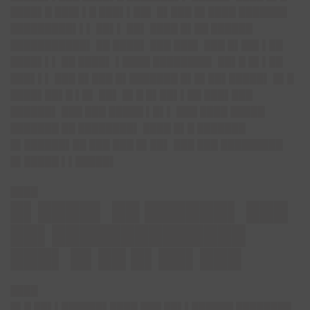
████▌█ ███▌▌█ ███▌▌██▌ █▌███ █▌████ ███████
█████████▌▌▌ ██▌▌ ██▌ ████ █▌██ ██████
███████████▌ ██ ████▌ ███ ███▌ ███ █▌██▌▌██
████▌▌▌ ██ ████▌ ▌████ ████████▌ ██▌█ █▌▌██
███▌▌▌ ███ █▌███ █▌███████ █▌█▌██▌█████▌ █▌█
████▌██▌█ ▌█▌ ██▌ █▌█ █▌██▌▌██ ███▌███
██████▌ ███ ███ █████ ▌█▌▌ ███ ████ █████
███████ ██ ████████▌ ████ █▌█ ███████
█▌██████▌██ ███ ███ █▌██▌ ███ ███ █████████
█▌█████ ▌▌█████▌
████
█▌████▌ ██ ██████▌ ███
██▌██████████████
███▌ █▌██ █▌██▌███
████
█▌█ ██▌▌██████▌████ ███ ██▌▌██████ ████████