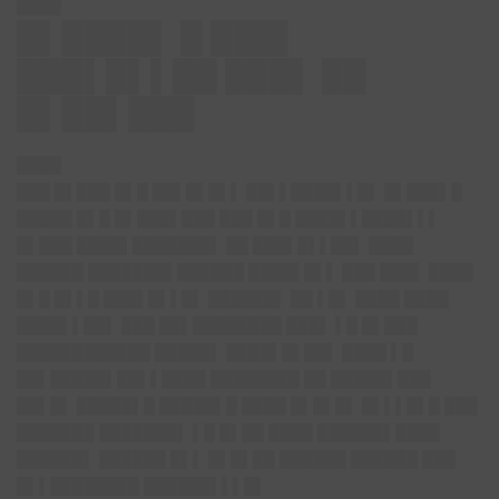
████
█▌████▌ █ ███▌
███▌█▌▌██ ███▌ ██
█▌██▌███
████
███ █▌███ █▌█ ██▌█▌█▌▌ ██▌▌████▌▌█▌ █▌███▌█
█████ █▌█ █▌███▌███ ███ █▌█ ████▌▌████▌▌▌
█▌███ ████▌███████▌ ██ ███▌█▌▌██▌ ████
██████ ███████▌██████ ████▌█▌▌ ███ ███▌ ████
█▌█ █▌▌█ ███▌█▌▌█▌ ██████▌ ██ ▌█▌ ████ ████
████▌▌██▌ ███ ██▌████████ ███▌ ▌█ █▌███
████████████ █████▌ ████▌█▌██▌ ████ ▌█
██▌█████▌██▌▌████ ████████ ██ █████▌███
██▌█▌ █████▌█ █████▌█ ████ █▌█▌█▌ █▌▌▌█▌█ ███
███████ ███████▌ ▌█ █▌██ ████ ██████▌████
██████▌ ██████ █▌▌ █▌█▌██ ██████ ██████ ███
█▌▌████████ ██████▌▌▌█▌