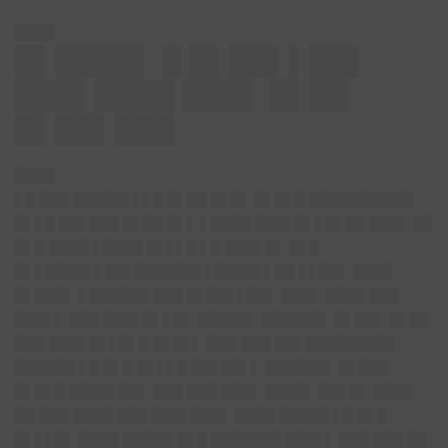
████
█▌████▌ █ █▌██▌▌██▌
███▌████ ███▌ █▌██
█▌██▌███
████
▌█ ███ █████▌▌▌█ █▌██ █▌█▌ █▌█▌█ ██████████▌
█▌▌█ ██▌███ █▌██ █▌▌ ▌████ ███▌█▌▌█▌██ ███▌ ██
█▌█ ████ ▌████ █▌▌▌█ ▌█ ███▌█▌ █▌█
█▌▌████▌▌██▌██████▌▌████▌▌██ ▌▌██▌ ████
█▌███▌ ▌██████ ███ █▌██▌▌██▌ ███▌ ████ ███
███▌▌ ███ ███▌█▌▌█▌ █████▌ ██████▌ █▌██▌ █▌██
███ ███▌█▌▌█▌█ █▌█▌▌ ███ ███ ██▌█████████
██████ ▌█ █▌█ █▌▌▌█ ██▌██▌▌ ██████▌ █▌███
█▌█▌█ ████▌██▌ ███ ███ ███▌ ████▌ ██▌█▌ ████
██ ███ ████ ███ ███▌███▌ ████ █████ ▌█ █▌█
█▌▌▌█▌ ████ █████ █▌█ ███████ ███▌▌ ███ ███ ██