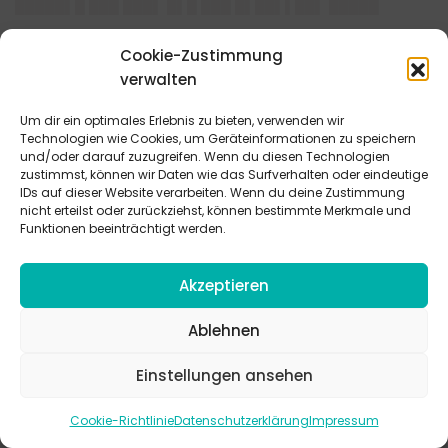
█████▌█ ███ ███▌ █▌█ ███ █▌██▌▌██▌ █████
████
Cookie-Zustimmung
█▌████▌ ██ ██▌██ ██
verwalten
█▌██ ███▌ █ █▌██▌███▌
Um dir ein optimales Erlebnis zu bieten, verwenden wir
Technologien wie Cookies, um Geräteinformationen zu speichern
und/oder darauf zuzugreifen. Wenn du diesen Technologien
████
zustimmst, können wir Daten wie das Surfverhalten oder eindeutige
██████ █▌██▌ ███ █████▌███ ████ █▌███▌ ███
IDs auf dieser Website verarbeiten. Wenn du deine Zustimmung
████████ ███ █▌█▌▌▌ █▌██ ███▌ ████ ██▌▌ ██▌██▌
nicht erteilst oder zurückziehst, können bestimmte Merkmale und
Funktionen beeinträchtigt werden.
█▌███ ██▌██ ██ █▌██▌██ ███████▌▌██ █████▌█▌
███ ████ ▌██ ████████ █████▌▌████▌ █▌█████
██▌ █▌██ █████▌ ▌█ █████▌ ▌▌▌▌ ▌██ █████▌█ █▌█
Akzeptieren
▌▌▌ █▌██ █▌▌██ ▌█▌▌ █▌██ ██████▌█▌▌██▌ ███
██▌▌ █▌█ ▌█ █████▌ ██████████ ███████▌
Ablehnen
████
Einstellungen ansehen
█▌████▌ ██ █████▌███
Cookie-Richtlinie
Datenschutzerklärung
Impressum
███▌ █ █▌██▌███