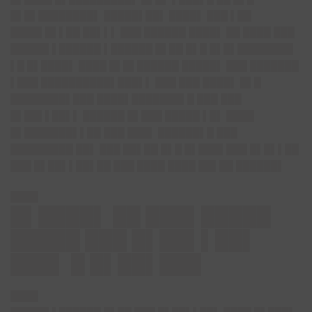
█▌█▌████████▌ █████▌██▌ ████▌ ███ ▌██
████▌█▌▌██ ██▌▌▌ ███ ██████ ████▌ ██ ████ ███
█████▌▌██████ ▌██████ █▌██ █▌█ █▌█▌████████
▌█ █▌████▌ ████ █▌█▌██████ █████▌ ███ ███████
▌███ ██████████▌███▌▌ ███ ███ ████▌ █▌█
████████▌███ ████▌███████▌█ ███ ███
█▌██▌▌██▌▌ ██████ █▌███ █████ ▌█▌ ████
█▌███████▌▌██ ███ ███▌ ██████▌█ ███
█████████ ██▌ ███ ██▌██ █▌█ █▌███▌███ █▌█▌▌██
███ █▌██▌▌██▌██ ███ ████ ████ ██▌██ ██████▌
████
█▌████▌ ██ ███▌█████
█████ ███ █▌██▌▌██▌
███▌ █ █▌██▌███
████