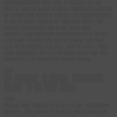
██████████████ ███▌▌██▌ █▌██ ███▌▌█▌▌██
███▌█▌ ████ █▌█▌███ █▌██▌██ ██████ █▌█ ███ ███
█▌▌████▌▌██▌█████ █▌▌████▌▌██ ███████████▌▌
█▌███ █▌████ ▌██████ █▌▌███ ███▌████▌▌██▌
█████▌▌██████ ██▌███ █▌██ ▌████ ███▌
██████▌▌███ ████████ ███ ██████▌██ █▌██ ███
▌████ ██▌▌██ ███ ███ ███ ██▌███▌█▌ ██▌████
█▌█▌██ █▌████ █▌▌█ █▌██▌▌ ████ █▌█ ██▌▌ ████
████ ████████ ▌█▌▌ ▌█▌ ██ ████ ████▌▌██▌ ███
███████▌▌▌██ ██████▌██ █████▌█████▌
████
█▌████▌ █ ███▌ ██████
███▌ █ █▌██▌███
████
████ █▌███▌ ██████ ██ █▌██ █▌█ ██▌▌█████████
██████▌ ███▌▌█████ █▌█ █████ ███ ██████ ███