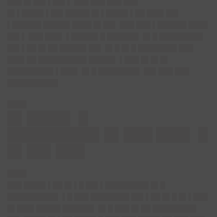
███ █▌██▌▌██▌▌ ███ ███ ███ ███
█▌▌████▌▌██▌█████ █▌▌████▌▌██ ███▌██▌
▌██████ █████▌████ █▌██▌ ███ ███ ▌██████ ████
██▌▌ ███ ███▌ ▌█████▌█ ██████▌ █▌█ █████████
██▌▌██ █▌██ █████▌██▌ █▌█ █▌█ ████████ ███
███▌██ ██████████ █████▌ ▌███ █▌█▌█▌
█████████▌▌███▌ █▌█ ████████▌ ██▌███ ███
██████████▌
████
█▌████▌ █
█████████▌█▌███ ███▌ █
█▌██▌███
████
███ ████▌▌██ █▌▌█ ██▌▌█████████ █▌█
██████████▌ ▌█ ███ ████████ ██▌▌██ █▌█ █▌▌███
█▌███▌█████ ██████▌ █▌█ ███ █▌██ █████████