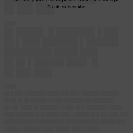
█▌██▌███
████
█▌████▌ █ ██████▌▌██▌
█▌▌███ ██████ ▌█████▌
████████ ████ ███
█▌█▌▌█████ ███▌ █
█▌██▌███
████
█▌█ ██▌▌██████▌████ ███ ██▌▌██████ ██████
█▌██ █▌██ █████▌▌▌███ ██████▌██ ███████
█▌▌█▌ ████ █▌██████▌▌▌██▌ █▌█ ██████▌▌████
███▌▌█████ █▌█ █████ ███ ▌█████ █▌█ █▌▌███ ███
███████████ █████████ ███████████ █████ ███
▌████ ▌██████ ████ █████ ████▌████▌