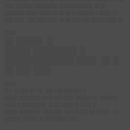
███▌██████ ████████ ███████████▌ █▌█▌
███████ ███▌▌████ █▌██ █▌█ ██████▌▌████ ▌█
███ ███▌ ███ ███ ███▌ █▌██ ███ ██▌█████ ███▌█▌
████
█▌████▌ █
████▌███████▌█
████████████ ███▌ █▌█
█▌██▌███
████
█▌▌ █▌███ █▌▌█▌ ██▌▌██ ███ █▌▌█
████▌███████▌█ ▌█ ███ ███▌ █████▌█▌ ██████
███ ▌█████ ████▌ █▌██ ████ █▌██ █▌█
████▌███████▌ ██████▌ ███ █▌██▌██ ▌█▌█▌ ▌█
█████▌ ██ ██▌█▌██ █████▌██▌▌