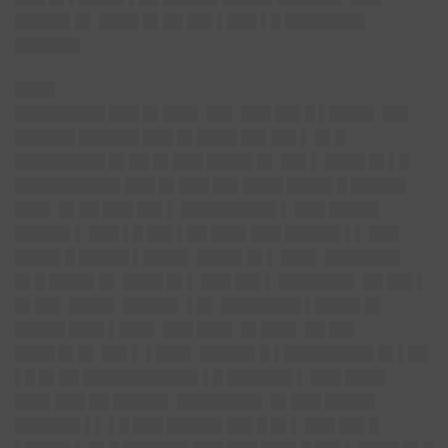
█████▌█▌ ████ █▌██ ██▌▌███ ▌█ ████████
██████▌
████
█████████ ███ █▌███▌ ██▌ ███ ██▌█ ▌████▌ ██▌
██████ ██████ ███ █▌████ ██▌██▌▌ █▌█
█████████ █▌██ █▌███ ████▌█▌ ██▌▌ ████ █▌▌█
██████████▌███ █▌███ ██▌████ ████▌█ █████▌
███▌ █▌██ ███ ██▌▌ █████████▌▌ ███ █████
█████▌▌ ███ ▌█ ██▌▌██ ███▌███ █████▌▌▌ ███
████▌█ █████ ▌████▌ ████▌█▌▌ ███▌ ███████▌
█▌█ ████▌█▌ ████ █▌▌ ███ ██▌▌ ███████▌ ██ ██▌▌
█▌██▌ ████▌ █████▌ ▌█▌ ████████ ▌████▌█▌
█████ ███▌▌███▌ ███ ███▌ █▌███▌ ██ ██▌
████ █▌█▌
██▌▌ ▌███▌ █████▌█ ▌█████████ █▌▌██
▌█ █▌██ ███████████▌▌█ ██████▌▌ ███ ████
███▌███ ██ █████▌ ████████▌ █▌███ █████
██████▌▌▌ ▌█ ███ █████▌██▌█ █▌▌ ███ ██▌█