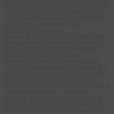
▌████▌▌ █▌█ ██████▌███ ███ ███▌█ ██▌▌ ████ █▌█
████▌██▌█ █▌█▌███▌ ██▌██ ███▌█▌█▌▌█ ██▌████
███ ███ ██▌█ ██▌█▌ ███▌ █▌█▌ ████▌██▌ ███▌▌
█▌█ ██▌████ █████████ █▌█▌█▌ ▌ ███ █▌▌██ ███
███▌ ▌ █▌▌██▌ █▌█ ████████▌ █▌███
██████████▌▌████ ██▌███▌
████ █▌█▌
██ █▌█ ██████▌██ ▌████▌█ ██▌ ████▌▌
█████████████ ██▌▌██▌ ██████ █▌█ ██▌▌██▌██
█████▌▌▌██ ████ ███ █████ ██▌███ ███████▌
████ █▌█▌
█▌█ ██████ ▌██▌█ ██████
██████████▌▌ █████ ███ █▌██ ███ ████████▌
██▌█▌▌ ██ █▌▌██ ████ █████ ▌█▌▌ ██▌████▌ ██ ██
███▌ ███▌▌ █▌█▌ ██▌███▌ ████ ██▌▌██ ███▌ ██▌█▌
█▌███ ███████ █████▌██▌ ███ ████ ▌█▌ █▌█
███▌██▌████ █▌▌▌█ ███ ████████▌ ███ ██▌▌ ██ ██
█▌██ ████ ████ █████ ██▌▌ ██▌████▌██▌▌
████ █▌██▌
███▌█ ▌█▌ ███ █▌██▌ ██▌ █▌███▌ ██
███ ██▌███ ██████▌ ██▌▌ ▌█▌ ███ ██████▌▌█▌
████ ████ ██▌▌ ███ ████ ███▌██▌▌ ████ ██ █▌██▌