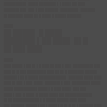
█████████▌ ████ ███████ ▌ ▌███▌██ ███
██████▌██▌ ██▌▌██▌█████▌ ███████▌ ██████
█▌██████ ████ █▌█ ███▌█ ████▌██████
████
█▌████▌ █ ███▌
██████▌▌██ ███▌ █▌█
█▌██▌███
████
███ ████▌▌██ █▌▌█ ███ █▌██▌▌██▌ ████████▌██▌
███ █▌█ ██▌████████ ███ █▌█▌█ ██████▌█████
█████▌▌█▌█ ████ ███████████▌ ██████ ████ ███
███ █▌██▌▌██▌ ███▌ ██████▌▌██▌ ███████▌████
████ █████████▌████ ▌█ ███ ███▌ ██▌██▌
███▌▌██▌█ ███▌█ ████ ███▌██ ███████████▌
█▌█▌███████████ ▌█ ████ █████ ███ ███▌
██▌█████▌ ████▌▌██ ▌███▌▌█ █▌█ █▌▌██████ ███