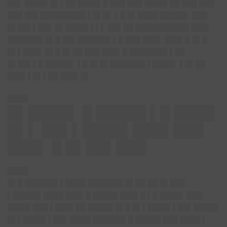
██▌ ████▌█▌▌██ ████▌█ ███ ███ ████▌██ ███ ███
███ ██▌█████████ ▌█▌█▌ ▌█ █▌████ █████▌ ███
█▌██▌▌██▌ █▌████▌▌▌▌ ██▌██ ██████████▌███▌
███████ █▌█ ██▌██████▌▌█ ███ ███▌ ███▌█ █▌█
█▌▌███▌ █▌█ █▌██ ███ ███▌█ ███████▌▌██
█▌██▌▌█ █████▌ ▌█ █▌█▌███████ ▌████▌ ▌█▌██
███▌▌█▌▌██ ███▌█▌
████
█▌████▌ █ █████ ▌█ ████
█▌▌ ██▌▌████▌███▌███
███▌ █ █▌██▌███
████
█▌█ ██████▌▌████ ███████ █▌██ ██ █▌███
▌█████▌████ ███▌█ █████ ███▌█ ▌█ ████▌ ███
████▌███ ▌███▌██ █████ █▌█ █▌▌████▌▌██▌█████
█▌▌████▌▌██▌ ████ ██████▌█ █████ ███ ████ ▌