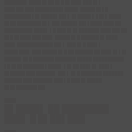
███████▌ ████ █▌██ █▌█ █▌███▌███ █▌▌
███▌██▌███ █████████▌████▌ █████ █▌▌█
█████████ ▌█▌█████▌██▌▌ █▌████▌▌ ▌█▌▌ ████
█▌██ ████████ █▌▌ ██▌█████▌██▌▌████ ███▌██
█████████▌████▌ ▌█ ███ █▌█▌███████ ███▌██▌██
█▌█ █▌███▌███ ███▌ █████ █▌█ ██████ █▌████
███▌ ████████████ ██▌▌ ███ █▌█ ███▌▌
████▌███▌ ███ █████ █▌█ ██ ██████ ██ ███▌█▌▌█▌
█████▌ █▌█ ███████ ███████ █████ ██████████▌
▌█ █▌█▌███████ ▌████▌ ▌█▌██ ███▌█▌ ███▌▌
█▌█████ ███ ██████▌ ██▌▌ █▌█ ███████ ███████
██████ ███ ██████▌███ ▌█ ███ █▌█████
█▌█▌███████ ██▌
████
█▌████▌ ██ ████████
███▌ █ █▌██▌███