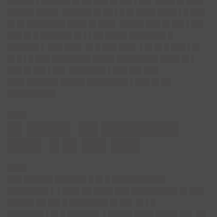
█████▌▌██████ █▌██ ███ █▌██▌▌██▌ ████ █▌███▌
█████▌████▌ ██████ █▌██ ▌█ █▌████ ████ ▌█ ███
█▌█▌████████ ████ █▌███▌ █████ ███ █▌██▌▌██▌
███ █▌█ ██████▌█▌▌▌██ ████▌███████▌█
██████▌▌ ███ ███▌ █▌█ ███ ███▌ ▌█▌█▌█ ███ ▌█▌
█▌█ ▌█ ███ ████████ ████▌████████▌████ █▌▌
███ █▌██▌▌██▌ ███████▌▌███ ██▌███
███▌██████▌█████ ████████▌▌███ █▌██
██████████
████
█▌████▌ ██ ████████
███▌ █ █▌██▌███
████
███ ██████ ██████▌█ █▌█ ███████████
████████▌▌ ▌███▌██ ████ ███ █████████▌█▌███
█████▌██ ██▌█ ████████ █▌██▌ █▌▌█
███████▌▌█▌█ ██████▌ ▌█████ ████ ████▌██▌ ██