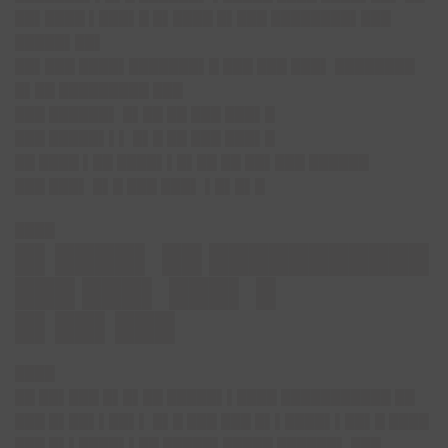
██▌████ ▌███▌█ █▌████ █▌███ ████████▌███
█████▌██▌
██▌███ ████▌███████▌█ ███ ███ ███▌ ████████
█▌██ █████████ ███
███ ██████▌ █▌██ ██ ███ ███▌█
███ █████▌▌▌ █▌█ ██ ███ ███▌█
██ ████ ▌██ ████▌▌█▌██ ██ ██▌███ ██████
███ ███▌ █▌█ ███ ███▌ ▌█▌█▌█
████
█▌████▌ ██ ███████████
███ ███▌ ███▌ █
█▌██▌███
████
██ ██▌███ █▌█▌██ █████▌▌████ ███████████ ██
███ █▌██▌▌██▌▌ █▌█ ███ ███ █▌▌████▌▌██▌█ ████
███ █▌▌████▌▌██ █████▌█████ ██████▌ ███