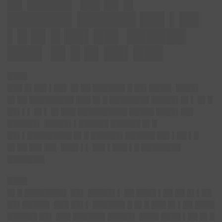
█▌████▌ ██ █▌█
██████▌██████ ██▌▌██
▌█ █▌█ ██▌██▌ ██████
███▌ █▌█ █▌██▌███
████
███ █▌██▌▌██▌ █▌██ ██████▌█ ██▌████▌ ████▌
█▌██ █████████ ███ █▌█ ████████ █████▌█▌▌ █▌█
██▌▌▌ █▌▌ █▌███ ██████████ █████ ████▌██▌
██████▌ █████▌▌██████ ██████ █▌█
██▌▌█████████ █▌█ ██████▌██████ ██▌▌██ ▌█
█▌██ ██▌██▌ ███▌▌▌ ██▌▌███ ▌█ ████████
███████▌
████
█▌█ ████████▌ ██▌ █████▌▌ ██ ████ ▌██ ██ █▌▌██
██▌█████▌ ███ ██▌▌ ██████▌█ █▌█ ███ █▌▌██ ████
██████ ██▌ ███ ██████▌█████▌ ████ ████ ▌██ █▌█