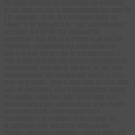
██▌████▌ ████ ██▌██ █████████▌▌██ ████████
█▌██▌ ████ ██▌▌███ █▌███ █████████ ███ ████ ██
▌█▌ ████ ██▌▌ █▌██▌ █▌█ ████████▌████▌ ██
▌████▌ █▌██ ███████ █▌██▌ ███▌████████ ████
█▌█████▌ █▌█ ██ ██▌ ███ ████████ ██▌
█████▌██▌▌ ███▌█ █▌██ █▌█ ████▌█▌██ ██▌▌██
████████▌ ███ ███████ ███ ██▌█▌██ ██▌▌██
███▌▌ █▌███▌ ██▌██ ▌ ██▌ █▌█ ██ ████ ████ ▌█
███▌█▌███▌██ █▌███ ███ ███ ███▌████████████
█████ █████▌ █▌██ ███ █▌ ██▌██ █▌ █▌ ██▌ ███▌
███████ █████▌ ██▌███ ███▌███ █████▌▌▌ ██▌▌
███▌ ██ █▌████▌ ▌████ █▌████ ███▌ ██ ▌█ █▌████
███▌ ██ ███ █████▌ ██ █▌█ ███████████▌ █████▌
██▌ █████▌ ▌████ ████ ███▌ ███ █████▌ ████
██████ ▌██ █▌█ ██▌▌███ ███ ████▌ █▌██▌██████
███ ████████ ██▌▌████ ██████ ▌██▌█
██████████▌▌ █▌█ █████▌▌█▌████ ████▌ ███
█▌█████ ███ ███▌ ███ ███ █▌██ ███ █▌███
█████▌▌███ ████▌█ ███████▌▌ █████▌ ████ █▌█