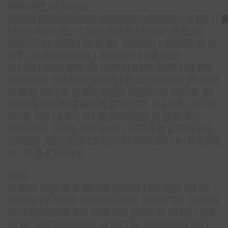
███████▌██ ██▌██▌
█████▌███████████▌████████▌███████▌█▌██▌▌▌█
▌█ ██▌████ ██▌▌█ ███ ▌███ █▌█ ████ ▌██ █▌██
██████▌▌▌ ████ ▌██ █▌██▌ ██████▌▌ █████▌ █▌█▌
█▌█ ▌██ █████████▌▌ ██████ ▌█ ██▌████
█▌▌██▌▌████ ███▌ ██ ████ █▌█ ██▌ ████ ▌██ ███
███ ████▌ ███ ████ █████ ▌█▌██ ████ ███ ██ ████
█▌██ █▌██▌▌█▌ █▌███ █████ ████████ █████▌ ██
██████ ███ ████ ███ ██ █▌██▌▌█▌ █▌█ ██▌▌███ ██
██▌█▌ ███ ▌█ ███ █▌▌██ ████████ █▌█▌█▌ ███
████ ███▌ █▌██▌ ███ █▌██▌▌█ ▌█▌█ █▌█ ████ ▌██
██████▌ ███ ▌███▌▌█ ████ █▌██ █▌██▌▌█ ▌█▌█ ███
█▌▌█▌ █▌█ ████▌█
████
█▌███ ▌███▌██ █▌██ ███ █████▌▌██▌███▌██▌██
████ █▌▌█ ████▌ ██████▌████▌ █████ ██▌ █▌████
██▌█ ████████ ███ ████ ███ ████▌ █▌██ ██▌▌███
██ ██▌███ ████████▌ █▌██▌▌█▌ █████████ ██▌▌