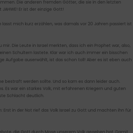
ammen. Die anderen fremden Götter, die sie in den letzten
AHWE! Er ist der einzige Gott!
h lasst mich kurz erzählen, was damals vor 20 Jahren passiert ist
r. Die Leute in Israel merkten, dass ich ein Prophet war, also,
inen Schultern lastete. Klar war ich auch immer ein bisschen
ge Aufgabe auserwählt, ist das schon toll! Aber es ist eben auch
 bestraft werden sollte. Und so kam es dann leider auch.
s. Es war ein starkes Volk, mit erfahrenen Kriegern und guten
ste Schlacht deutlich.
 Erst in der Not rief das Volk Israel zu Gott und machten ihn für
 Gebote, die Gott durch Mose unserem Volk gegeben hat. Damit