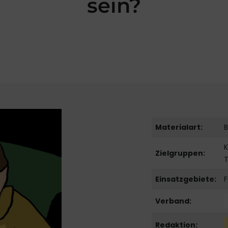
sein?
Materialart:
B
K
Zielgruppen:
T
Einsatzgebiete:
F
Verband:
Redaktion: