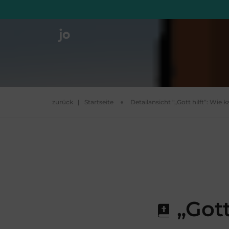
zurück
|
Startseite
Detailansicht "„Gott hilft“: Wie 
„Gott