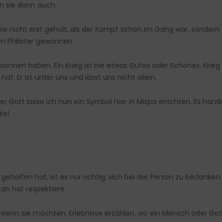
en sie dann auch.
sie nicht erst geholt, als der Kampf schon im Gang war, sonder
en Philister gewonnen.
ewonnen haben. Ein Krieg ist nie etwas Gutes oder Schönes. Krieg i
t. Er ist unter uns und lässt uns nicht allein.
r Gott lasse ich nun ein Symbol hier in Mizpa errichten. Es han
ke!
eholfen hat, ist es nur richtig, sich bei der Person zu bedanken
tan hat respektiere.
, wenn sie möchten, Erlebnisse erzählen, wo ein Mensch oder Gott