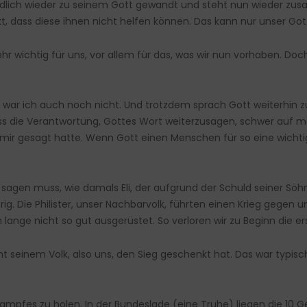
 endlich wieder zu seinem Gott gewandt und steht nun wieder zus
dass diese ihnen nicht helfen können. Das kann nur unser Gott J
ehr wichtig für uns, vor allem für das, was wir nun vorhaben. Doc
ar ich auch noch nicht. Und trotzdem sprach Gott weiterhin zu mi
ass die Verantwortung, Gottes Wort weiterzusagen, schwer auf me
zu mir gesagt hatte. Wenn Gott einen Menschen für so eine wichti
en muss, wie damals Eli, der aufgrund der Schuld seiner Söhne
 Die Philister, unser Nachbarvolk, führten einen Krieg gegen un
 lange nicht so gut ausgerüstet. So verloren wir zu Beginn die er
t seinem Volk, also uns, den Sieg geschenkt hat. Das war typisch:
Kampfes zu holen. In der Bundeslade (eine Truhe) liegen die 10