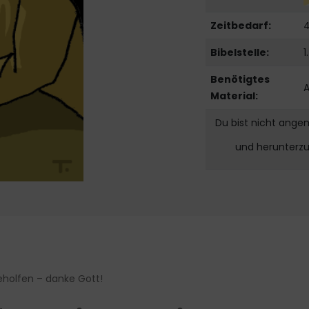
Zeitbedarf:
4
Bibelstelle:
1
Benötigtes
Material:
Du bist nicht ange
und herunterz
eholfen – danke Gott!