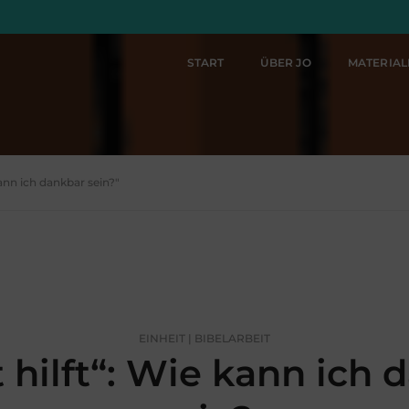
START
ÜBER JO
MATERIA
kann ich dankbar sein?"
EINHEIT | BIBELARBEIT
 hilft“: Wie kann ich 