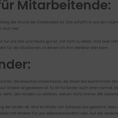
ür Mitarbeitende:
rieg der Grund der Dankbarkeit ist. Das schafft in uns ein mulmig
r Gott war.
s für uns hier und heute gut ist, mit Gott zu leben. Und zwar nic
n für die Situationen, in denen ich ihm dankbar sein kann.
nder:
können. Sie brauchen Erwachsene, die ihnen bei bestimmten Dingen
 auf andere angewiesen ist. Es ist für Kinder auch eher normal,
er darin, den Kindern zu erklären, warum nicht immer alle Gebet
hung der Kinder ab. Sind es Kinder von Zuhause aus gewohnt, d
 Arbeit mit Kindern für uns selbstverständlich sein. Auf der ander