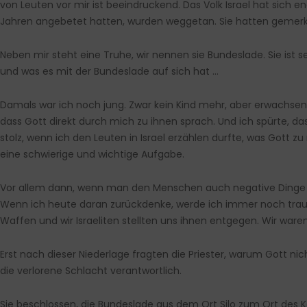
von Leuten vor mir ist beeindruckend. Das Volk Israel hat sich
Jahren angebetet hatten, wurden weggetan. Sie hatten gemerkt, 
Neben mir steht eine Truhe, wir nennen sie Bundeslade. Sie ist s
und was es mit der Bundeslade auf sich hat …
Damals war ich noch jung. Zwar kein Kind mehr, aber erwachsen w
dass Gott direkt durch mich zu ihnen sprach. Und ich spürte, d
stolz, wenn ich den Leuten in Israel erzählen durfte, was Gott 
eine schwierige und wichtige Aufgabe.
Vor allem dann, wenn man den Menschen auch negative Dinge sag
Wenn ich heute daran zurückdenke, werde ich immer noch traurig.
Waffen und wir Israeliten stellten uns ihnen entgegen. Wir waren
Erst nach dieser Niederlage fragten die Priester, warum Gott nich
die verlorene Schlacht verantwortlich.
Sie beschlossen, die Bundeslade aus dem Ort Silo zum Ort des 