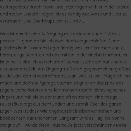
konnten und sollten wir mitnehmen; Befehl von Gott,
weitergeleitet durch Mose. Und jetzt liegen wir hier in der Wüste
und stellen uns die Fragen, ob es richtig war, Mose und Gott zu
vertrauen? Und überhaupt, wo ist Gott? …
Was ist das für eine Aufregung mitten in der Nacht? Was ist
passiert? Irgendwie bin ich wohl doch eingeschlafen. Denn
plötzlich ist in unserem Lager richtig was los: Stimmen sind zu
hören, eilige Schritte und das mitten in der Nacht! Moment, es
ist ja hell! Habe ich verschlafen? Schnell stehe ich auf und eile
aus unserem Zelt. Am Eingang stoße ich gegen meinen großen
Bruder, der dort stocksteif steht. „Dan, was ist los?“ frage ich ihn
müde und doch aufgeregt. Stumm zeigt er an das Ende des
Lagers. Verschlafen drehe ich meinen Kopf in Richtung seines
Fingers und mir bleibt der Mund offen stehen: eine riesige
Feuersäule ragt aus dem Boden und strahlt über das ganze
Lager! Was ist das? Wie angewurzelt bleiben wir stehen und
beobachten das Phänomen. Langsam wird es Tag, die Sonne
steigt auf – würde diese Feuersäule jetzt verschwinden? Nein!