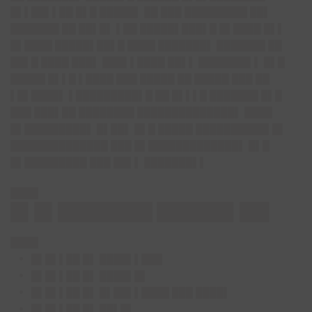
█▌▌██▌▌██ █▌█ █████▌ ██ ███ █████████ ██▌
███████ ██ ██▌█▌ ▌██ █████▌███▌█ █▌████ █▌▌
█▌████ █████▌██▌█ ████ ███████▌ ███████ ██
██▌█ ████ ███▌ ███▌▌████ ██▌▌ ███████▌▌ █▌█
█████ █▌▌█ ▌████ ███ █████ ██ █████ ███ ██
▌█▌████▌ ▌█████████▌█ ██ █▌▌▌█ ███████ █▌█
███ ███▌██ ████████ ██████████████▌ ████
█▌█████████▌ █▌██▌ █▌█ █████ ██████████▌█▌
██████████████ ███ █▌█████████████▌ █▌█
█▌█████████ ███ ██▌▌ ███████▌▌
████
█▌█▌████████ ██████▌██▌
████
█▌█▌▌██ █▌ ████▌▌███
█▌█▌▌██ █▌ ████▌█▌
█▌█▌▌██ █▌ █▌██▌▌████ ███ ████▌
█▌█▌▌██ █▌ ██▌█▌