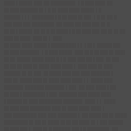
███▌▌████▌███ ██ ████████▌ ▌█ ███ ███▌██
█▌███ ██████ █▌▌█ █▌███▌███▌████▌▌█
█████▌▌▌▌ ███████▌▌█ █▌███ █▌██▌ ▌█ █▌██ █
██▌███ ██▌███████▌ ██ ███▌██ ███ ██▌█▌█
█▌█▌▌████▌██ █▌█ █▌████ ▌█ █▌███ ██▌██ █▌█▌██
███ █▌███▌ ███ █▌▌ ███
█▌███▌███▌████▌▌████████▌▌▌ ▌█▌▌ █████ ██▌
█▌███ ██████▌ ▌█ ███ ████▌ ███ █▌█ █▌██▌█▌███▌
█▌█▌ ████▌████ ███▌█ ▌█ ███ ██▌██ ▌██▌ █▌██▌
█▌██ █▌███ █▌███▌███▌███▌▌ ███ ███ █▌███
█████▌█▌█▌██▌ █▌████ ███ ██▌███ ██████▌▌
██▌█▌ ████ ███ █▌███▌███▌███▌▌▌ ████ ███
██████▌██████▌██████▌▌██▌ ██ ███ ███▌▌██
█▌███ ▌███████▌▌██▌ ██████ ███ ████ ███▌
▌█████ █▌███ ████████ ██████▌ ███▌▌▌ ████
█▌███ ███ ███████ ███ █▌███▌███▌███▌▌
██▌████████ ███ ███ ██████▌▌ ██ ████ ██ █▌████
████████ █▌██ █▌████ █▌█▌██ ███▌█▌▌██▌█████
█▌███ ██▌▌ ███ █▌█ ██████ ██▌▌█ ███████▌ ██