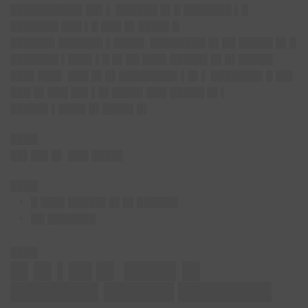
██████████▌██▌▌ ██████ █▌█ ███████ ▌█
███████ ███ ▌█ ███ █▌████▌█
██████▌██████▌▌████▌ ████████ █▌██ █████ █▌█
███████ ▌███▌▌█ █▌██ ███▌█████▌█▌█▌█████
███▌███▌ ███ █▌█▌████████▌▌█▌▌ ███████▌█ ██▌
███ █▌███ ██▌▌█▌████▌███ █████ █▌▌
█████▌▌████ █▌████▌█▌
████
██▌██▌█▌ ███ ████▌
████
█ ███▌█████▌█▌█▌██████
██ ███████
████
█▌█▌▌██ █▌ ████▌█▌
███████▌██████ ████████