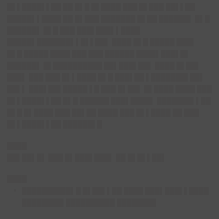
█▌▌████▌▌██ ██ █▌█ █▌████ ███ █▌███ ██▌▌██
█████▌▌████ ██ █▌███ ███████ █▌██ ██████▌ █▌█
██████▌ █▌█ ███ ███▌███▌▌████
█████▌███████▌▌█▌▌██▌ ████ █▌█ █████ ███▌
█▌█ █████ ████ ███ ███ ██████ ████▌███▌█▌
██████▌ █▌██████████ ██▌███▌██▌ ████ █▌██▌
███▌ ███ ███ █▌▌████ █▌█ ███▌██ ▌███████▌██▌
██▌▌ ███▌██▌█████ ▌█ ███ █▌██▌ █▌████ ████ ███
█▌▌████▌▌██ █▌█ ██████ ███▌████▌ ███████▌▌██
█▌█ █▌████ ███ ██▌██ ████ ███ █▌▌████ ██ ███
█▌▌████▌▌██ ██████▌█
████
██▌██▌█▌ ███ █▌███▌███▌ ██ █▌█▌▌██▌
████
██████████▌█ █▌██▌▌██ ████ ███▌███▌▌████
████████▌██████████ ████████