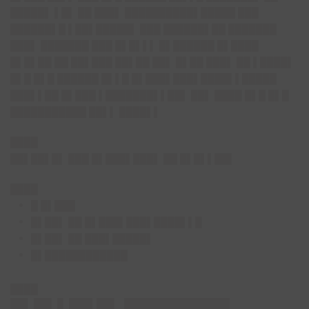
█████▌ ▌█▌ ██ ███▌ ██████████▌█████ ███
██████▌█ ▌██▌█████▌ ███ ██████▌██ ███████
███▌ ███████ ███ █▌█▌▌▌ █▌██████ █▌████
█▌█▌██ ██ ██▌███ ██▌██ ██▌ █▌██ ███▌ ██ ▌████▌
█▌█ █▌█ ██████ █▌▌█ █▌███▌███▌████▌▌█████
███▌▌██ █▌███ ▌███████▌▌██▌ ██▌ ████ █▌█ █▌█
███████████ ██▌▌ ████▌▌
████
██▌██▌█▌ ███ █▌███▌███▌ ██ █▌█▌▌██▌
████
█ █▌███
█▌██▌ ██ █▌███▌███▌████▌▌█
█▌██▌ ██ ███▌█████▌
█▌████████████
████
█▌█▌▌██ █▌ █████████