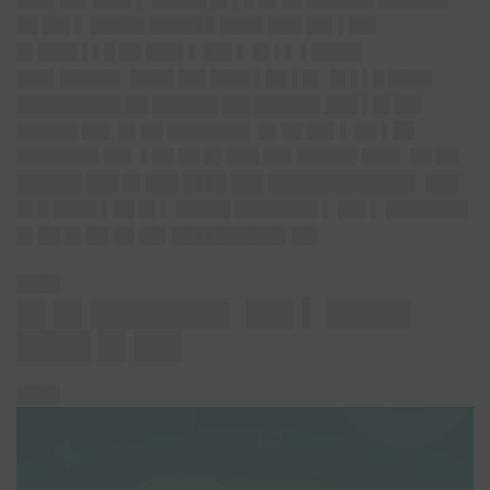
██ ██▌▌ █████ ██████ ████ ███ ██▌▌██▌
█▌███▌▌▌█ ██ ███▌▌ ██▌▌ █▌▌▌ ▌████▌
███▌█████▌ ████ ██▌███▌▌██ ▌█▌ █▌▌▌█ ████
█████████▌██ ██████ ██▌██████ ███ ▌█▌██▌
█████▌██▌ █▌██ ███████▌ █▌██ ██▌▌ ██ ▌██
███████▌██▌ ▌██ ██ █▌███ ██▌█████▌███▌ ██ ██
██████ ███ █▌███ ████ ███ █████████████▌ ███
█▌█ ████ ▌██ █▌▌ █████ ███████▌▌ ██▌▌ ███████▌
█▌██ █▌██ ██ ██▌██████████▌██▌
████
█▌█▌███████▌ ██▌▌ ████▌
████ █▌██▌
████