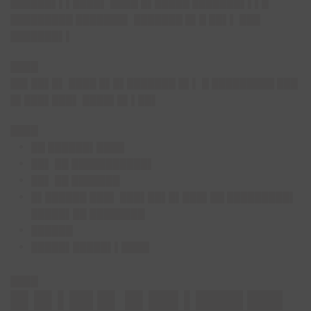
██████▌▌▌████▌ ████ █▌█████ ███████▌▌▌█
█████████ ███████▌ ███████ █▌█ ██▌▌ ███
███████▌▌
████
██▌██▌█▌ ████ █▌█▌███████ █▌▌ █ █████████ ███
█▌███▌███▌ ████▌█▌▌██▌
████
██ ██████▌████
██▌ ██ ███████████▌
██▌ ██ ███████
█▌██████ ███▌ ███▌██▌█▌███▌██ █████████▌
█████▌██ ████████
██████
█████▌█████▌▌████
████
█▌█▌▌██ █▌ █▌██▌▌████ ███