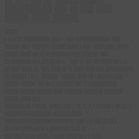
█████████ ██▌█▌██▌███
████▌███▌█████
████
▌█ ███ █████████ ██▌▌ ███ ███████████ ███
█████ █▌▌ █████▌█████ ███▌▌██▌ ██████▌ ████
████▌███▌██ █▌█ ██████ ███ █████▌ ██▌
█▌██████▌█▌▌██ █▌█▌▌▌ ███ █▌██ ██ ███▌██ ▌█
█▌███ ███▌█▌ ██▌ ███ █▌█ ███▌███ ██▌█████████
█▌█████ ▌█▌▌ █████▌ ████▌ ███ █▌▌████▌▌██
████▌ ████▌ ██ █▌█ █████▌██▌█ █████████
████▌█████ █████ ███ ██████ ██████ ██████
████▌███▌█▌▌
████████▌▌███▌ ████ ██▌▌ █▌█ █▌▌████▌▌██ █▌█
██████ ████████▌ █████████
███████████████████ ███ ███ ▌████ █▌█▌▌
█▌███ ███▌███▌▌████ ███▌█▌█▌
██▌███ ███▌███▌▌████ ███▌█▌▌▌ ███