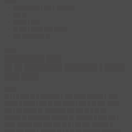
████
█████████ ▌██▌▌ ██████
██▌█▌
████▌▌███
█▌██▌▌████ ███ ████▌
██▌███████▌█▌
████
████████ ███
█▌█▌███████▌██████▌▌████
███ ███▌
████
█▌▌▌█ ███ █▌█ ██████▌▌ ██▌████ █████▌▌ ███
████▌█ ████ ▌██▌█▌██▌████ ▌██▌█ █▌██▌ ████
██▌▌██ ████▌█▌ ███████ ██▌██▌█▌█ █▌██
█████▌█▌███████▌█████▌█▌ █████▌█ ███ ██▌▌
███▌ █████ ███ ███ ██▌█▌█ ▌██ ██▌ █████▌█
███▌██▌███▌▌ █████ █▌▌█ █▌██ ██████ ██████▌