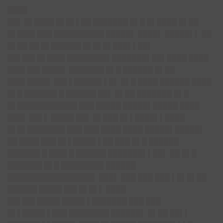
████
██▌ █▌████ █▌█▌▌██ ███████ █▌█ █▌████ █▌██
█▌███▌███ ██████████ █████▌ ████▌ █████▌▌ ██
█▌██ ██ █▌██████ █▌█▌█▌███▌▌██▌
██▌██▌█▌███▌████████▌███████▌██▌████ ████
███▌██▌████▌ ███████ █▌█ ██████ █▌██
███▌████▌ ██▌▌█████▌▌█▌ █▌█ ████ ██████ ████
█▌█ ██████▌█ ██████ ██▌ █▌██ ███████ █▌█
█▌████████████ ███ █████ █████▌█████ ████
███▌ ██▌▌ ████▌██▌ █▌███ █▌▌████▌▌████
█▌█▌███████▌███ ███ ████ ████ █████▌█████▌
██ ████ ███ █▌▌████▌▌██ ███ █▌█ ██████
██████▌█ ███▌█ ██████ ███████▌▌██▌ ██ █▌█
███████ █▌█ ████████▌██████
█████████████████▌ ███▌ ███ ███ ███ ▌█▌█▌██
██████ ████▌██▌█▌█▌▌ ████
██▌██▌████▌████▌▌███████ ███ ███
█▌▌████▌▌███ ████████ ██████▌ █▌██ ██▌▌