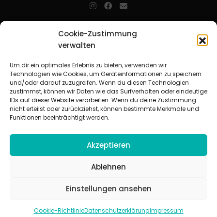
jugendarbeit.online
- kurz jo - ist der Online-Materialpool für
Cookie-Zustimmung
Mitarbeitende in der christlichen Kinder-, Jugend- und jungen
Erwachsenenarbeit. Auf
jo
findet man unkompliziert und schnell
verwalten
zahlreiche praxiserprobte Materialien und gewinnt so Zeit für
Beziehungsarbeit.
Um dir ein optimales Erlebnis zu bieten, verwenden wir
Technologien wie Cookies, um Geräteinformationen zu speichern
und/oder darauf zuzugreifen. Wenn du diesen Technologien
Beteiligte Verbände
zustimmst, können wir Daten wie das Surfverhalten oder eindeutige
CVJM-Landesverband Bayern e. V.
|
CVJM-Gesamtverband in
IDs auf dieser Website verarbeiten. Wenn du deine Zustimmung
Deutschland e. V.
nicht erteilst oder zurückziehst, können bestimmte Merkmale und
CVJM-Westbund e. V.
|
Deutscher Jugendverband „Entschieden für
Funktionen beeinträchtigt werden.
Christus“ e. V.
Evangelisches Jugendwerk in Württemberg
Akzeptieren
Ablehnen
Einstellungen ansehen
© 2026 jugendarbeit.online
Impressum
|
Datenschutzerklärung
|
AGB
|
Cookie-Richtlinie (EU)
Cookie-Richtlinie
Datenschutzerklärung
Impressum