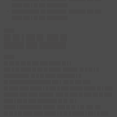
████ ██▌▌█▌██▌████████
██████████▌██ ███████▌ ██████▌██▌██▌
████ ██▌▌█▌██▌████████
████
█▌█▌▌██ █▌ ██▌█▌
████▌██▌██████
████
█▌██ █▌██ █▌██▌███ ████▌█▌▌▌
██▌█ █▌████ █▌██ █▌████▌ █████▌ █▌█ █▌▌█
█████████▌ █▌█ █▌████ ███████ ▌█
█▌████████████████ ██▌▌ ██ █▌██▌███
█▌███▌███▌████▌▌█ ██▌█ ███ █████ ████▌█▌▌███
█████▌███ ███▌█████▌ ███ █▌███ █▌███ ██ █▌███
███▌▌██ █▌███ ███████▌█▌█▌ █▌▌
████▌▌████████▌████▌ ███ █▌█▌ ▌█▌ ██▌ ██
█▌█▌█ █▌███▌███▌████▌▌█ █▌█ ████▌▌██ ▌█ ███