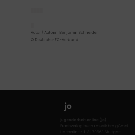
████
█
Autor / Autorin: Benjamin Schneider
© Deutscher EC-Verband
jugendarbeit.online (jo)
Praxisverlag buch+musik bm gGmbH
Haeberlinstr. 1–3 | 70563 Stuttgart