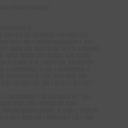
 ███▌█████ ███████▌▌
██████████▌█▌
█▌ ███ █▌█ ██▌██ █████▌▌██ ████ ███
████ ███▌▌██▌█ ██████ ████████▌▌ ███
██▌▌ ████▌██▌ ████ █▌██▌ █▌█ █▌█ ██████
██▌ ████▌█████ ███ ██████▌ ███ █████
███ █▌█ ███▌█▌█▌▌███▌█ ██▌ ███ ██▌██▌
▌▌█▌█ █████████▌ █▌██▌ ▌█████████▌█
██▌ █████████▌█▌▌██▌ ████ ███▌ ███
█ █▌▌██ ██▌▌██▌ ██▌▌ █▌█▌▌▌ █▌█ ██▌▌
▌ ▌█ █████████▌▌ ██ ██▌███ █▌█▌▌ ██▌▌
█████ ███▌ ███▌ ██████▌██ ████
 ████ ██ ██████ █████▌ █▌█ ██▌▌ ████ ██
█▌█ ██▌▌ ████ ██▌▌ ████ ██▌▌ ▌█▌▌ ███