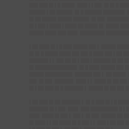
███ ███ █▌▌█ ████▌ ███▌▌▌██▌ █▌█▌█ ██
█████▌▌██ █████▌ █▌█ ██████ ███████▌ █
█▌██ █████ █████ █████▌ █▌██▌ ███████
█▌▌██▌▌████ ▌████ ██ ████▌█▌ ████▌███
█████ ████ ███ ███▌ ████████▌█████████
▌██ ███▌█▌▌█ ███ █████ ██▌▌ █████ ███
█▌█▌█ ████▌████ ██▌██▌█ ███▌██▌▌██ ██
██████▌▌▌ ██▌██ █▌▌███ ▌██████ █▌██ █
█▌██████████████▌ █▌█ ███▌█████ ██▌███
█████ █████████▌ ██████ ██▌▌ ██ ████▌ 
██▌ █▌██▌ ██████▌ ███▌▌▌ ████ █▌██ ██
█▌▌██ ███ █▌█ ██████▌▌ █████ █▌██ ██▌
▌██ ███ █▌██ ██████▌▌ █▌█ ███ █▌▌█ ███
██████▌█▌▌██▌ ███▌ ███ █████████▌█ ▌█
███▌ ████ █▌██▌▌ ██▌▌ █▌██▌ █████ ██ █
█▌███▌▌▌██ ████ █▌█ ██▌▌▌ ███ ▌██ ██▌█