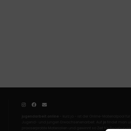
jugendarbeit.online
- kurz jo - ist der Online-Materialpool für
Jugend- und jungen Erwachsenenarbeit. Auf
jo
findet man un
praxiserprobte Materialien und gewinnt so Zeit für Beziehungsa