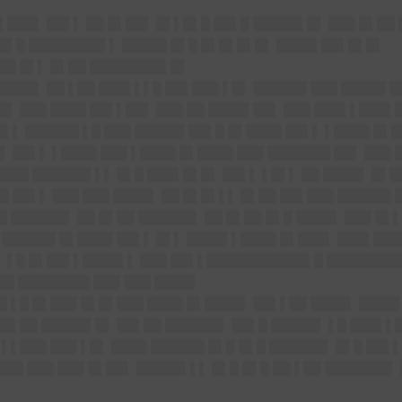
█▌███▌ ██▌▌ ██ █▌██▌ █▌▌█▌█ ██▌█ █████▌█▌ ███ █▌██
 █▌█ ████████▌▌ █████ █▌█ █▌█▌█▌█▌ ████▌██▌█▌█▌
██ █▌▌ █▌██ ████████▌█▌
████▌ ██ ▌██ ███▌▌▌█ ██▌███ ▌█▌ ██████ ███ █████ 
██▌ ███ ████ ██▌▌██▌ ███ ██ ████▌██▌ ███ ███▌▌███▌
█▌▌ ██████ ▌█ ███ █████▌██▌█ █▌████ ██▌▌ ▌████ █▌
 ██▌▌ ▌████ ███ ▌████ █▌████ ███ ███████ ██▌ ███ 
████ ██████▌▌▌ █▌█ ███▌█▌█▌ ██▌▌ ▌█▌▌ ██ ████▌ █▌
 ██▌▌ ███ ███ ████▌ ██ █▌█▌▌▌ █▌██ ██▌███ ██████ 
█ ██████▌ ██ █▌██ ██████▌ ██ █▌██ █▌█ ████▌ ███ █
█▌██████ █▌████ ██▌▌ █▌▌ ████▌▌████ █▌███▌ ███▌██
▌ ▌█ █▌██▌▌████▌▌ ███ ██▌▌███████████▌█ ████████▌
███ ████████ ███ ███ ████▌
█ ▌█ █▌███ █▌█▌███ ████ █▌████▌ ██▌▌██ ████▌ ████
██▌██ █████▌█▌ ██▌██ ██████▌ ██▌█ █████▌ ▌█ ███▌▌
 ▌▌███ ███ ▌█▌ ████ ██████ █▌█ █▌█ ██████▌ █▌█ ██▌▌
███ ███ ███ █▌██▌ █████▌▌▌ █▌█ █▌█ ██ ▌██ ███████▌ 