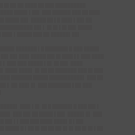
█ █▌██ ██ ████ ██ ███ ██████████
█████ ████▌▌██▌ ███ ██████ ███ ██ ███▌
██ ████▌██▌ █████ ██ ▌█ ███▌▌██▌██
 ███████████ ██▌▌ █▌█▌▌█▌██▌ ████▌
█ ███▌▌█████ ███ ██ ██████▌██▌
█████ ███████ ▌█ ███████▌█ ███ █████
█▌██▌██▌███▌█████ ██▌█▌███▌▌▌ ███ ████
▌▌ ███ ███ █████ ▌█▌ █▌██▌ ████
▌ ████ ████▌ █▌██ ██ ███████ ███ █▌███
████ ███████ █████ ███████████▌ ███ ██
██▌▌ ██ ███▌█▌ ███ ███████▌▌██ ███
▌
██████▌ ███▌▌█▌ █▌█ ██████▌█ ███ ██▌▌
████▌ ███ ██▌██ ████▌▌██▌ █████▌█▌ ███
██ ██▌▌▌███ ███ ████ ████▌█ ▌██▌
█▌████▌█ ▌██ █▌██ ██ ██ █▌█▌██ █▌█▌▌██