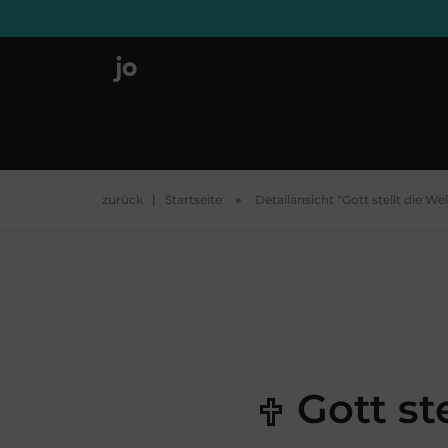
zurück
|
Startseite
Detailansicht "Gott stellt die W
Gott st