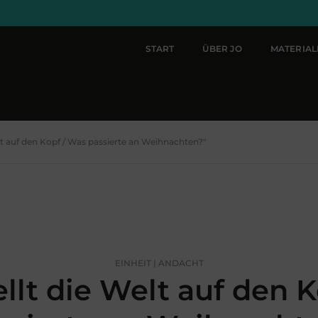
START
ÜBER JO
MATERIA
elt auf den Kopf / Was passierte an Weihnachten?"
EINHEIT | ANDACHT
ellt die Welt auf den 