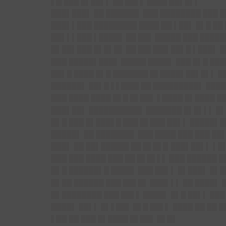
▌█ ███ █▌██▌▌ ██ ██▌▌ ████ ██▌█▌▌
███▌███▌
██ ██████▌ ███ ████████ ███ 
███▌▌███
████████▌████ ██ ▌██▌ █▌█ ██
██▌▌▌███
▌████▌ ██ ██▌ █████ ███ █████
█▌██▌███
█▌█▌█▌ ██ ██▌███ ██▌█ ▌███▌ █
███ █████▌███
▌ █████ ████▌ ███ █▌█ ██
██▌█ ████ █▌█ ███████ █▌████▌██▌█▌▌ █
██████▌ ██▌█ ▌▌███▌██ █████████▌ ████▌
███ ████ ████ █▌█ █▌██▌ ▌████ █▌████ █
███▌██▌ ██████████▌ ███████ █▌█▌▌▌ █▌█
█▌█ ███ █▌███▌█ ███ █▌███ ██▌▌ █████▌█
█████▌ ██ ███████▌ ███ ████ ███ ███ █
███▌ ██ ██▌█████▌██ █▌█▌█ ███▌██▌▌ ▌█
███ ███ ████ ███ ██ █▌█▌▌▌ ███ ██████ 
█▌█ ██████▌█ ████▌ ███ ██▌▌ █▌███▌ █▌█
█▌██ ██████ ███ ██▌█▌ ███▌▌▌ ██ ████▌ 
█▌████████ ███ ██▌▌ ████▌ █▌█ ██▌▌ ███
████▌ ██▌▌ █▌▌██▌ █▌█ ██▌▌ ████ ██ ██ █
▌██ ██ ███ █▌████ █▌██▌ █▌█▌