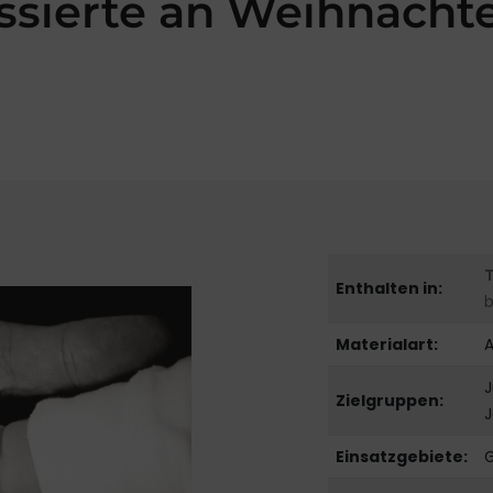
ssierte an Weihnacht
Enthalten in:
b
Materialart:
J
Zielgruppen:
J
Einsatzgebiete: