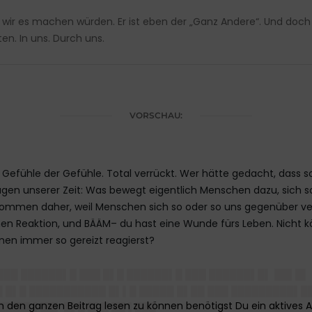
 wir es machen würden. Er ist eben der „Ganz Andere“. Und doch i
n. In uns. Durch uns.
VORSCHAU:
 Gefühle der Gefühle. Total verrückt. Wer hätte gedacht, dass s
en unserer Zeit: Was bewegt eigentlich Menschen dazu, sich so 
 kommen daher, weil Menschen sich so oder so uns gegenüber ve
n Reaktion, und BÄÄM– du hast eine Wunde fürs Leben. Nicht kö
nen immer so gereizt reagierst?
███ ██████▌█ ███ █▌█ ██████▌█ ███ ██████▌█▌ ██▌█▌
█ █▌█ ███████████ █▌▌█ █████ █▌██ ███ █████████▌█
████▌▌██▌ █▌█ █▌█ ██ ▌███