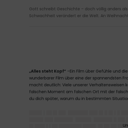
Gott schreibt Geschichte – doch völlig anders als
Schwachheit verändert er die Welt. An Weihnachte
„Alles steht Kopf“
–Ein Film über Gefühle und die
wunderbarer Film über eine der spannendsten Frag
macht deutlich: Viele unserer Verhaltensweisen
falschen Moment am falschen Ort mit der falsche
du dich später, warum du in bestimmten Situatio
████▌▌██ █▌██▌ ███████
███ █▌█ █▌▌█ ██
█████ ███ ██████▌ █████▌ ██████▌█ ██▌
█▌███▌▌▌██ ████████ ████▌ █▌██ ██ ██ █