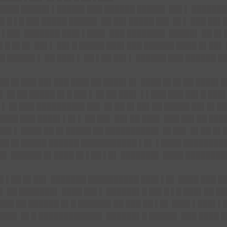
█████ █████▌▌█████▌███ ██████ █████▌ ██▌▌ ███████
▌█ ▌█ ██▌█████ █████▌ ██ ██▌█████ ██▌ █▌▌ ███ ██▌
▌▌██▌ ███████ ███▌▌███▌ ███ ███████▌ █████▌ ██ █▌
▌█ █▌█▌ ██▌▌ ██▌█ █████ ███▌███ ██████ ████ █▌██▌
 █████▌▌ ██ ███▌▌ ██ ▌██ ██▌▌ ██████ ███ ██████ █
███ █▌███ ██▌███ ███▌██ ████▌█▌ ████ █▌█▌██ ████▌█
▌ █▌██ █████ █▌█ ██▌▌ █▌██ ███▌ ▌▌███ ███ ██▌█ ██
▌▌ █▌███ █████████▌██▌ █▌██ █▌██▌██ █████ ██▌█▌██
██ ███ ████▌▌█▌▌ ██ ██▌ ██▌██ ███▌ ███ ██▌██ ████
██▌▌ ████ ██ █▌█████ ██ ██████████▌ █▌██▌ █▌██ █▌
▌██ █▌█████ ██████ ███████████ ▌█▌ ▌████ ████████
██▌ ██████ █▌████ █▌▌██ ▌█▌ ███████▌ ████ ████████
█▌▌██ █▌██▌ ███████ ██████████ ███▌▌█▌ ████ ███ █
▌ ██ ███████▌ ████ ██▌▌ ██████▌█ ██▌█ ▌█ ███▌██ █
███▌██ ██████ █▌█ ██████▌██ ███ ██ ▌█▌ ███▌▌███▌▌
███▌ █▌█ ████████████▌ ██████▌█ █████▌ ███ ████ █