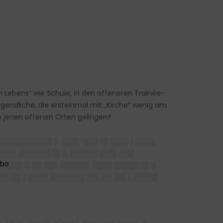
n Lebens“ wie Schule, in den offeneren Trainée-
endliche, die ersteinmal mit „Kirche“ wenig am
an jenen offenen Orten gelingen?
 ██████████▌▌ ███▌ ███ █▌███▌▌████
████ ██████▌█▌█ █████▌███▌███
 ███▌█ ██ ██▌ █████▌ ████ █████ █▌█
██ ██ ▌████ ███████ ██▌██ ██▌▌█████