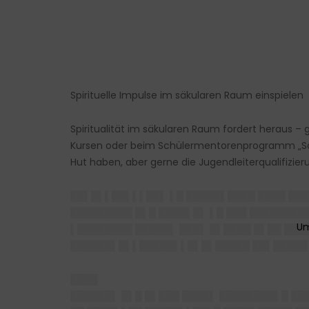
Spirituelle Impulse im säkularen Raum einspielen
Spiritualität im säkularen Raum fordert heraus –
Kursen oder beim Schülermentorenprogramm „Sozia
Hut haben, aber gerne die Jugendleiterqualifizie
██▌█▌▌██▌▌▌██▌ ▌█ █████▌████ ████ ███
█████████ █▌█ ████▌█▌ ▌█ ███ ███████
▌████████ █████▌ ███▌ █▌████ █▌██ ███
██████▌█▌▌█████▌▌█▌█▌█████ ██▌█████ █
████
██████▌ █▌█ █▌███ ████▌ ████████▌█ ███