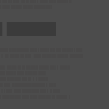
▌██ █▌██▌ █▌█ ██▌▌ ███ ███ ████▌█
██ ███ ████▌████ ███████▌
█▌██████
████ ████████ ███ ▌███▌██ ██ ████▌▌██▌
▌▌ █▌████ █▌██▌ ███ ██████ ████▌█████▌
█▌ ████ █▌█ █████ ████ ██▌▌ ████
██▌████ ███ █████ ███
███ █████▌██ █▌▌ ▌████
 █▌██▌ █████████████▌▌███
▌▌▌██▌███ ███████ ██▌▌█ ███
█▌███████▌███ ███ █████ █▌████▌▌