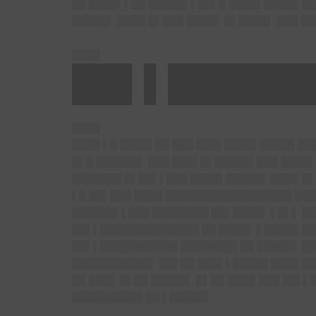
██ ████▌▌██ █████▌▌██▌█ ████▌█████ ██
█████▌ ████ █▌███ ████▌ █▌████▌ ███ ██
████
██▌▌██████
████
████ ▌█ ████▌██ ███ ███▌████▌█████ ██
█▌█ ██████▌ ███ ███▌█▌█████▌███ ████▌
███████ █▌██▌▌███ ████▌█████▌ ████ █
▌█ ██▌███ ████ ██████████████████ ████
██████▌▌███ ████████ ██▌████▌ ▌█▌▌ ██
██▌▌██████████████ ██ ████▌ ▌█████ ██
██▌▌███████████ ████████ ██ █████▌ █
███████████▌ ██▌██ ███▌▌█████ ████ ██
██ ███▌ █▌██ █████▌ █▌██ ████ ███ ██▌
██████████ ██ ▌█████▌