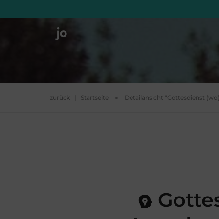
zurück
|
Startseite
Detailansicht "Gottesdienst (wo
Gottes