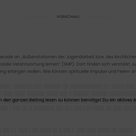
VORSCHAU:
 gerade an „Außenstationen der Jugendarbeit bzw. des kirchliche
le Verantwortung lernen“ (SMP). Dort finden sich verstärkt Jug
rung erlangen wollen. Wie können spirituelle Impulse und Feiern 
███▌ ██████ ███ ██████ ██ ██████████▌█▌▌████ ███
██ ███▌███▌██████ ████ ██▌█ █████▌█████▌████████
█▌████▌ ██████▌▌███▌ █▌█ ███▌██▌ █▌▌ ████▌███████
█▌▌██▌ █▌█ ███████ ██▌█▌▌██▌▌█ ▌███▌██ ███ ██▌█
 ██▌▌▌ ███ ▌██ ████ █▌█ ██▌▌ ███ ███ ████▌█▌█████