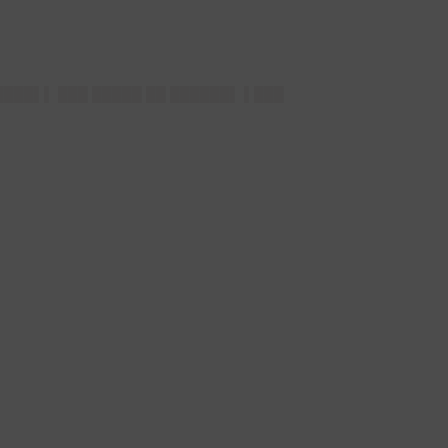
████▌▌ ███ █████ ██ ██████▌ ▌███