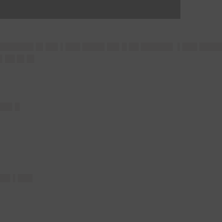
███████████▌
████████ █▌██▌▌███ ████▌██▌█ ██ ██████▌ ▌███ ████
▌██ █▌█▌
███▌█
██▌▌███