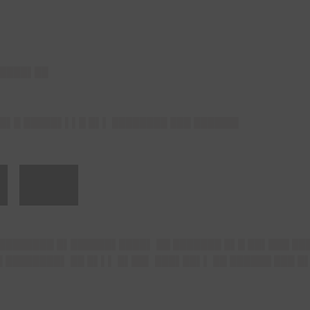
▌████▌██
█▌█ █████▌▌▌█ █▌▌ ████████ ███ ██████▌
▌██▌
█████████ █▌██████▌████▌ ██ ███████ █▌█ ██▌███ ██
█ ████████▌ ██ █▌▌▌ █▌██▌ ███▌██▌▌ ██ ██████ ███ 