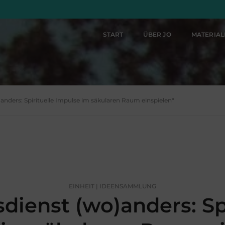
START
ÜBER JO
MATERIA
)anders: Spirituelle Impulse im säkularen Raum einspielen"
EINHEIT | IDEENSAMMLUNG
dienst (wo)anders: Spi