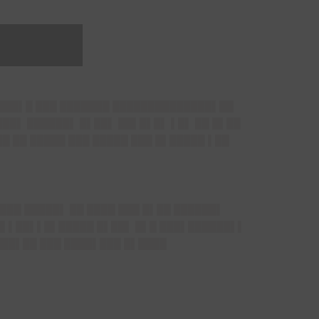
████
████▌█ ███ ███████ ██████████████▌██
███▌ ██████▌ █▌██▌ ██▌█▌█▌ ▌█▌ ██ █▌██
█ ██ █████ ███ █████ ███ █▌█████ ▌██
███ █████▌ ██ ████ ███ █▌██ ██████▌
█▌▌██▌▌█▌█████ █▌██▌ █▌█ ███▌██████▌▌
███▌██ ███ ████▌███ █▌████