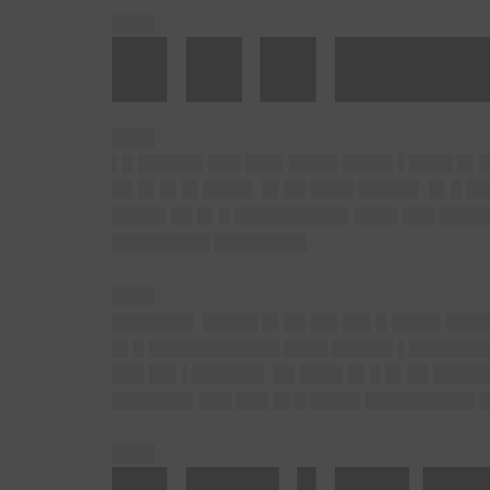
████
█▌█▌█▌████
████
▌█ ██████ ███ ███▌████▌████▌▌████ █▌█
██ █▌█▌█▌████▌ █▌██ ████ █████▌ █▌█ █
█████ ██ █▌█ ██████████▌████ ███ █████
█████████ ████████▌
████
███████▌ █████ █▌██ ██▌██▌█ ████▌████
█▌█ ████████████ ████ █████▌▌███████
███ ██▌▌██████▌ ██ ████ █▌█ █▌██ █████
███████▌███ ███ █▌█ ████▌██████████ 
████