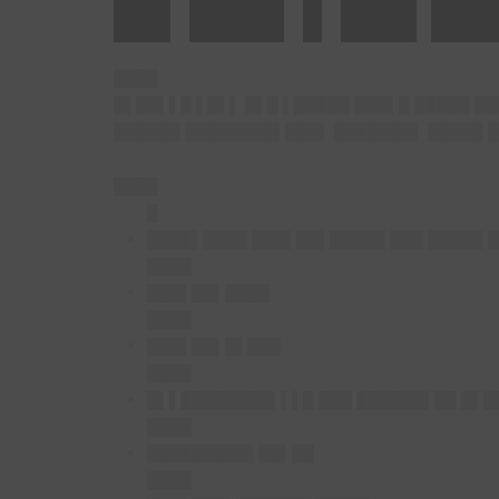
█▌██▌▌██ █
████
█▌██▌▌█ ▌█▌▌ █▌█ ▌█████ ███▌█ █████ █
██████ ████████▌███▌ ███████▌ █████ █
████
█
████▌████ ███▌██▌█████ ███ █████ 
████
███▌██▌████
████
███▌██▌█▌███
████
█▌▌████████▌▌▌█ ███ ██████▌██ █▌█
████
█████████▌██▌██
████