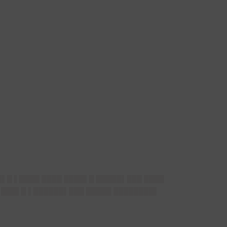
█▌█ ▌████ ████ ████▌█ █████▌███ ████
█▌███▌█ ▌██████▌███ █████ ████████▌