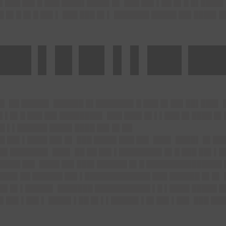
▌███ ██▌█ ███ ████▌████▌█▌ ███ ██▌▌██ █▌█ █▌████▌
█ █▌█ █▌█ ██▌▌ ███ ███ █▌▌ ███████ █████ ██▌████▌
██ ▌█ █▌▌▌██ █
█▌ ██ █████▌ ██████ █▌███████▌█ ███ █▌██▌██▌███▌ 
▌▌█▌█ ███ ██▌████████▌ ███ ███▌█▌▌▌███ █▌████ █▌
▌█ ▌▌██████ ████▌████ ██▌█▌██
 ██▌▌████ ██▌█▌ ███ ████▌███ ██▌ ███▌ ████▌ █▌███
█▌███████▌ ███▌ ██ ██ ██▌▌████████▌█▌█ ███ ██▌▌█
████ ██▌ ████ ██▌███▌██████ █▌█ ███████████████ 
████▌██ ██████ ██▌▌█████████████ ███ ██████ █▌█▌
█▌█▌▌█████▌ ███████ ███████████ ▌█ ▌████ █████ █
▌█▌██▌▌██▌▌ ████▌▌██ █▌▌▌█████▌▌█▌██▌▌██▌ ███ ██