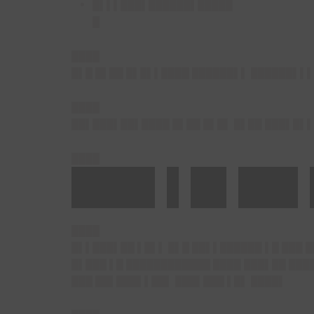
█▌▌▌███▌██████▌█████
█
████
█▌█ █▌██ █▌█▌▌████ ██████▌▌ ██████▌▌
████
██▌███▌██▌████ █▌██ █▌█▌ █▌██ ███▌█▌▌
████
███▌▌█▌██▌
████
█▌▌███▌██ ▌█▌▌ █▌█ ██▌▌██████ ▌█ ███ 
█▌███ ▌█ ████████████ ████ ███▌██ ███
███ ██▌███▌▌██▌ ███▌███ ▌█▌ ████▌