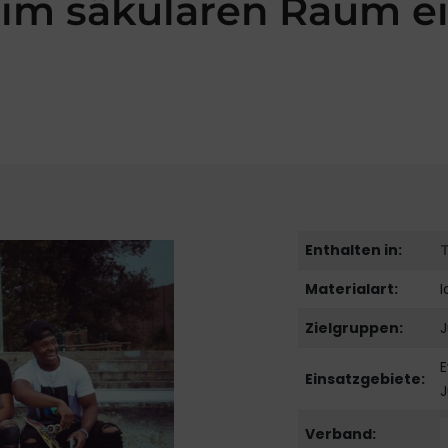
 im säkularen Raum ei
Enthalten in:
Materialart:
Zielgruppen:
J
E
Einsatzgebiete:
Verband: