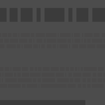
█ █ █▌▌██▌▌█▌█
▌██ █▌██ ▌████ █▌████ ████▌▌████▌▌██▌ ▌███▌██▌ 
██▌██ ███▌███▌█▌▌ ██▌█ ████ ████ █▌▌██▌▌█ █▌████▌
█▌ ████ █▌▌███▌██ ▌█▌ ██ █▌▌███▌▌ ██▌███ ███▌████
█▌██ ▌███▌██▌ █▌█ █▌███ ███▌██ █▌█▌█ ▌█ █████▌██▌
█ ▌███▌█ █▌███ ████▌█████▌███▌▌ █▌███▌███▌ █▌██ 
▌▌ █████ ██████ █▌█▌█████▌ █████ █▌██▌ █▌█▌██ ██ 
████ █████▌█▌████▌▌███████████ ███▌ █▌█▌█▌█████