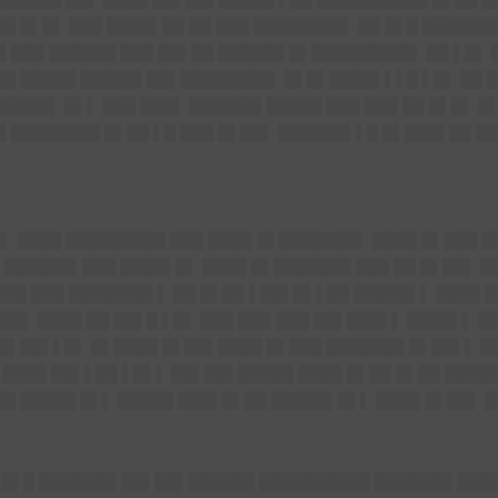
█ █▌█▌ ███ ████▌██ ██ ███ ████████▌ ██ █▌█ ██████
▌███ ██████ ███ ██▌██ ██████ █▌█████████▌ ██ ▌█▌
██ █████ █████▌██▌████████▌ █▌█▌████▌▌▌█ ▌█▌ ██ █
████▌ █▌▌ ███ ███▌ ██████▌█████ ███ ███ ██ █▌█▌ █
▌████████ █▌██ ▌█ ███ █▌██▌ ██████▌▌█ █▌███▌██ ██
▌ ████ █████████ ███ ████ █▌███████▌ ████ █▌███ █
 ██████▌███ ████▌█▌ ████ █▌███████ ███ ██ █▌██▌ █
███ ███ ███████▌▌ ██ █▌██ ▌██▌█▌▌██ █████▌▌ ████ 
█▌ ████ ██ ██▌█ ▌█▌ ███ ███ ███ ██▌███▌▌ ████▌▌ █
█▌██▌▌█▌ █▌████ █▌██▌████ █▌███ ███████ █▌██▌▌ ██
 ████ ██▌▌██ ▌█▌▌ ██▌██▌█████ ████ █▌██ █▌██ █████
██ █████ █▌▌ █████ ███▌█▌██ █████▌█▌▌ ████ █▌██▌ 
 █▌█ ███████ ██▌██▌██████ ██████████ ███████ ███