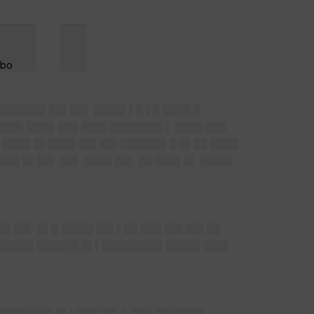
█▌ █
██████▌██▌██▌ ████▌▌█ ▌█ ████ █
████▌████ ███ ███▌███████▌▌ ████ ███
 ████ █▌████ ██▌██▌██████▌█ █▌██ ████
███ █▌██▌ ██▌ ████ ██▌ ██ ███▌█▌ ████▌
██▌██▌ █▌█ ████▌██▌▌██ ███ ██▌██▌██
██████ ██████ █▌▌████████▌█████ ███▌
██████ █▌█▌▌███ ██▌▌ ███ ███████