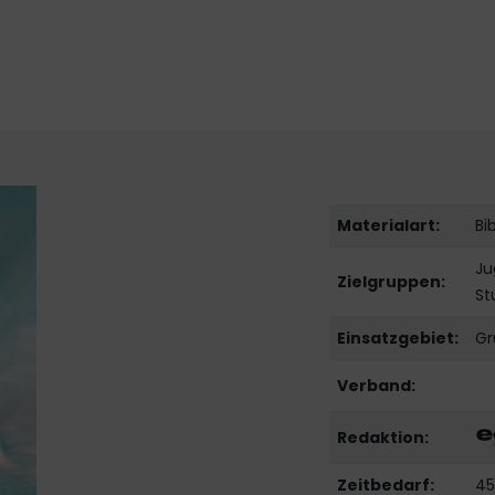
Materialart:
Bi
Ju
Zielgruppen:
St
Einsatzgebiet:
Gr
Verband:
Redaktion:
Zeitbedarf:
45