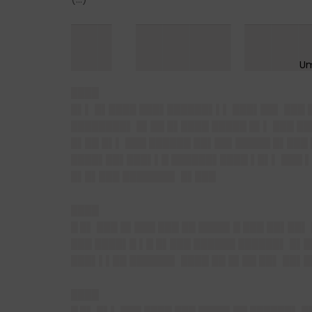
█▌ ███▌██
████
█▌▌ █▌████ ███▌██████▌▌▌ ███▌██▌ ███ 
████████▌ █▌██ █▌████ █████ █▌▌ ███ █
█▌██ █▌▌ ███ ██████ ██▌██▌█████ █▌███
████▌██▌███▌▌█ ██████▌████ ▌█▌▌ ███ ▌█
█▌█▌███ ███████▌ █▌███
████
█ █▌
███ █▌███ ███ ██ ████▌█ ███ ██▌██▌
███ ████▌█ ▌█ █▌███ ██████ ██████▌ █▌
███▌▌▌██ ██████▌ ████ ██ █▌██ ██▌ ██▌
████
█ █▌
█▌▌ ███ ████ ███ ████▌██ ██████▌ █