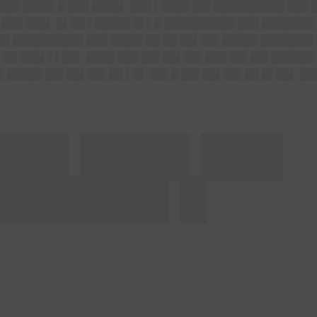
███ ████▌█ ███ ████▌ ███ ▌████ ██▌██████████ ███ 
▌███ ███▌ █▌██ ▌█████ █▌▌█ ██████████ ███ ███████▌
██ ██████████ ███ ████▌██ ██ ██▌██▌█████ ███████▌
▌██ ███▌▌▌██▌ ████ ███ ██▌██▌██▌███ ██▌██▌██████ 
▌█████ ██▌██▌██▌██ ▌█▌ ██▌█ ██▌██▌██▌██ █▌██▌ ██
███ ████ ███
██████ █