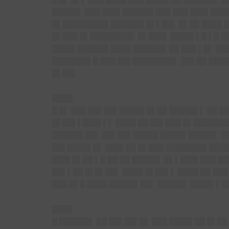
█████▌ ███ ███▌██████ ███ ███ ███▌████
█▌█████████ ██████▌█▌▌██▌ █▌██ ████ █
█▌███ █▌████████▌ █▌███▌ ████▌▌█ ▌█ █
████▌██████ ████ ██████▌██ ███ ▌█▌ ███
███████▌█ ███ ██▌████████▌ ██▌██ ████
█▌██▌
████
█ █▌
███ ██▌██▌█████ █▌██ █████▌▌ ██ ██
█▌██▌▌███▌▌▌ ████ ██ ██▌███ █▌███████
██████ ██▌ ██▌██▌█████ █████ █████▌ █
██▌████▌█▌ ███▌██ █▌███ ████████ █████
███▌█▌██ ▌█ ██ ██ █████▌ █▌▌███▌███ ██
██▌▌██ █▌█▌██▌ ████ █▌██▌▌ ████ ██ ███
███ █▌█ ████ █████▌██▌ █████▌ ████▌▌█
████
█ ██████▌
██ ██▌██▌█▌ ███ ████▌██ █▌██