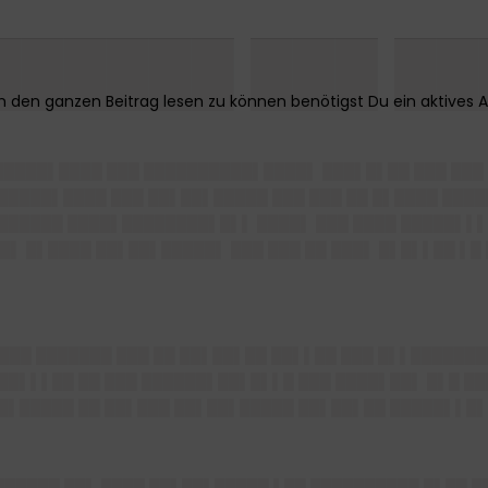
██████ ███ ██
█████▌████ ███ ██████████▌████▌ ███▌█▌██ ███ ███ 
██████▌████ ███ ██▌██▌█████ ███ ███ ██ █▌████ ███
 ██████ ████▌████████▌█▌▌ ████▌ ███ ████ █████▌▌▌
▌ █▌████ ██▌██▌█████▌ ███ ███ ██ ███▌ █▌█▌▌██ ▌█ 
 ███ ███████ ███ ██ ██▌██▌██ ██▌▌██ ███ █▌▌██████
███▌▌▌██ ██ ███ ██████▌██▌█▌▌█ ███ ████▌██▌ █▌█ █
██▌█████ ██ ██▌███ ██▌██▌█████ ██▌██▌██ █████▌▌█▌
██████ ██▌ ████ ██▌██▌█████ ▌██ ██████████ █▌██ █