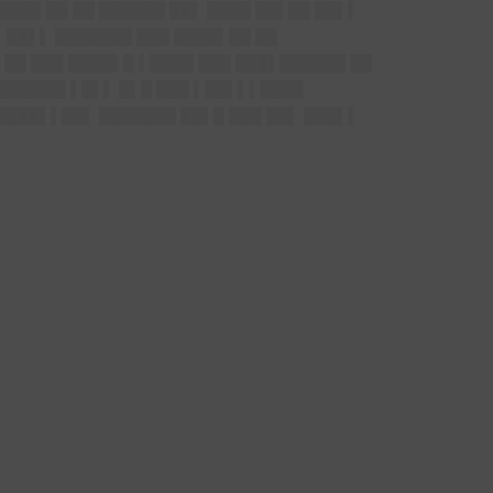
████▌██ ██ ██████ ██▌ ████ ██▌██ ██▌▌
 ██▌▌ ███████ ███ ████▌██ ██
 ██ ███ ████▌█ ▌████ ███ ███▌██████ ██
██████ ▌█▌▌ █▌█ ███ ▌██▌▌▌████
████▌▌██▌ ███████ ██▌█ ███ ██▌ ███▌▌