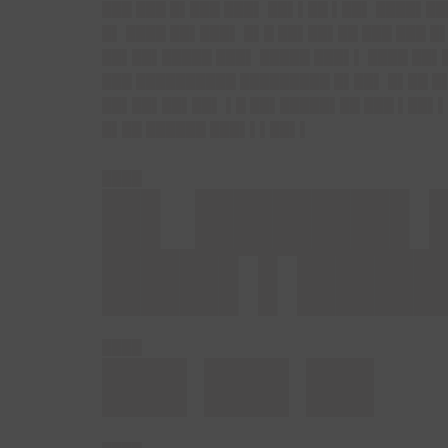
███ ███ █▌███ ███▌ ██▌▌██ ▌██▌ ████▌██
█▌ ████ ██▌███▌ █▌█ ██▌██▌██ ███ ███ █
██▌██▌█████ ███▌ █████ ███▌▌ ████ ██▌
███ ██████████ █████████ █▌██▌ █▌██ █
██▌██▌██▌██▌ ▌█ ██▌█████▌██ ███ ▌██▌▌
█▌██ ██████ ███▌▌▌██▌▌
████
█▌ █████▌
███▌▌████
████
██▌██▌██