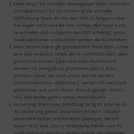
Keine Angst vor schnellen Bewegungen beim Zeichnen!
Charakteristisch für das Lettern ist die schnelle
Stiftführung. Wenn ihr mit dem Stift zu langsam über
das Papier fahrt, wird die Linie »zittrig«. Also traut euch:
Je schneller und mutiger ihr den Stift schwingt, umso
ausdrucksstarker und lockerer werden die Buchstaben.
Beim Lettern selbst gilt grundsätzlich: Rauf dünn, runter
dick! Das bedeutet: Linien, die im Schriftbild nach oben
gezeichnet werden (Upstrokes bzw. »Aufstriche«),
werden mit wenig Druck gezeichnet und so dünn
gehalten. Linien, die nach unten gemalt werden
(Downstrokes bzw. »Abstriche«), werden mit viel Druck
gezeichnet und somit dicker. Einfach gesagt: »Geht’s
rauf, lass locker, geht’s runter, mach Druck!«
Verzierung! Wenn euer Schriftzug fertig ist, kann es an
die Verzierung gehen. Dazu könnt ihr euch natürlich
besondere Motive und Symbole überlegen, die mit
eurem Wort bzw. Satz in Verbindung stehen oder ihr
greift auf gern genutzte Motive zurück, wie Girlanden,