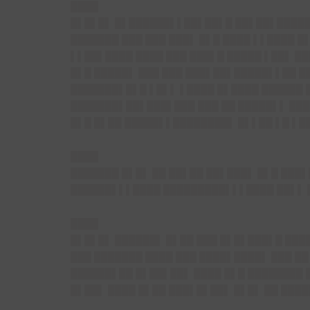
████
█▌█▌█▌
█▌██████▌▌██▌██▌█ ██▌██▌██████
███████ ███ ███ ███▌ █▌█ ████ ▌▌████ █
▌▌██▌████ ████ ███ ███▌█ █████ ▌██▌ ██
█▌█ █████▌ ███ ███ ███▌██▌█████▌▌██ █
███████▌█▌█ ▌█▌▌ ▌████ █▌████ ██████ 
███████▌██▌███▌███ ███ ██ █████▌▌ ███
█▌█ █▌██ █████▌▌████████▌ █▌▌██ ▌█ ▌█
████
███████ █▌█▌ ██ ██▌██ ██▌███▌ █▌█ ███
██████▌▌▌████ █████████▌▌▌████ ██▌▌ █
████
█▌█▌█▌
██████▌ █▌██ ███ █▌█▌███▌█ ████
███ ███████ ████ ███ ████▌████▌ ███ ██
██████▌██ █▌██▌██▌ ████ █▌█ ████████ █
█▌██▌ ████ █▌██ ███▌█▌██▌ █▌█▌ ██ ████