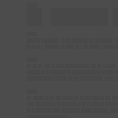
████
█▌ █████▌
████
█████ ██████▌ █▌██ ██████ ██ ██████▌ █
█▌█ █▌▌ █████▌█▌███▌█ ▌██ ████ ▌████ █
████
█▌ █▌█▌ ██ █▌███ ███ █████▌ ██ █▌█ ███
█████ █▌█ ██████ █▌███████████ ████▌█
██████████ █████ █▌██ ████████▌▌███ █
████
█▌ ████ █▌█▌ ██ ████ █▌█ ███ ██▌█▌██ █
██▌██ █████▌█▌█████▌█ █▌█ █████ █████
█▌█ ██████ ███ ███████ ████ █████▌ ██
▌█████████████▌▌▌