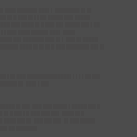
██▌███▌██████▌███▌▌ ████████ █▌█▌
██ █▌█ ███ █▌▌▌██ █████ ███ █████
████ ███ ████ █▌█ ███ ██▌█████ ██▌▌██
▌▌▌███ ████ █████▌███▌ ████
████ ██▌███████ ███ █▌▌ ███ █▌█████
 ██████ ████ █▌█▌█▌█ ███ ███████▌██▌█▌
███▌▌█▌███ ██████████████▌▌▌▌▌██ ██▌
██████▌█▌ ███▌▌██▌
█████ █▌██▌ ███ ███ ████▌▌█████ ██▌█
 █▌█ ██▌▌█ ███ ███ ██▌ ████ █▌█
█ ████ ██▌█▌ ███ ██▌██▌ █▌███ █████
███ ██ ███████