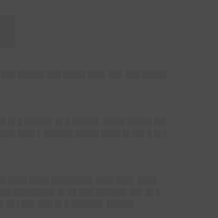
█
 ███ █████▌███ ████▌███▌ ██▌ ███ █████
██ █▌█ █████▌ █▌█ █████▌ ████▌█████ ██▌
███▌███▌▌ ██████ █████ ████ █▌██▌█ █▌▌
██ ████ ████ ████████▌ ███▌███▌ ████
███ ████████▌█▌██ ███ ██████▌██▌ █▌█
▌ █▌▌██▌ ███ █▌█ ██████▌ █████▌