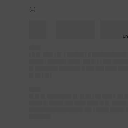
(…)
█▌ ███▌██
████
▌█ █▌ ███▌▌█▌ ▌██████ ▌█ ████████████
█████ ▌██████▌████▌ ██▌█▌▌▌███ █████
█▌████████ ███████▌█ ███ ███ ████ ███
█▌██ ▌█▌▌
████
█▌█▌█▌
████████▌█▌ █▌██ ▌██ ███▌▌ ██ 
████▌█▌█████ ███ ████ ████ █▌█▌ █████
███████████████████ ██▌▌████▌█████ █▌
███████▌