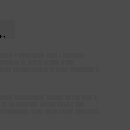
█▌
███ █▌█ ████ ████▌ ███▌▌ ███████▌
█ ███▌█▌█▌ ███ █▌█▌███▌█ ███
█ ██▌██▌███ ████ █▌█▌█ ███ ████████▌█
█████▌██████████▌ █████▌ ██ ▌█▌ ███▌█
█▌ ██ ████▌██▌ ██ ███ ████▌▌ ███
█▌███████▌ ████ ▌██ █▌▌█ ██▌ ████████