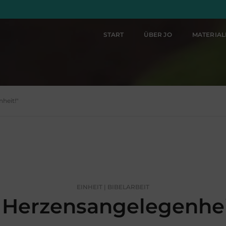
START
ÜBER JO
MATERIA
heit!"
EINHEIT | BIBELARBEIT
Herzensangelegenhei