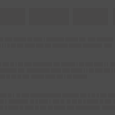
███ ████ ███▌
█▌███ █████ ██ ███▌▌███████ █████ ██▌ ███ ██████▌
▌▌▌█ ██ ██▌████ ███ ██▌██████ █████ ███████▌ ███
▌ ▌██▌█▌▌██ ███ ███████▌██▌█████▌▌██ ███ ███▌▌▌ █
██████▌██▌ █████████ ████ ███ ████▌▌▌██ ███ ██▌▌
██ █▌██ █▌██▌ █████ ████ ██▌▌██ █████▌
████ █▌▌ █▌███ ████████████ ██████▌██▌█ █▌█ ██▌██
█▌▌ ███████▌ █▌█ ███▌▌ ██▌█▌ █▌██ █▌█ ████▌█▌██▌ 
██▌█ ████ █▌███▌█▌██▌██ ████▌███ █████████▌ █████