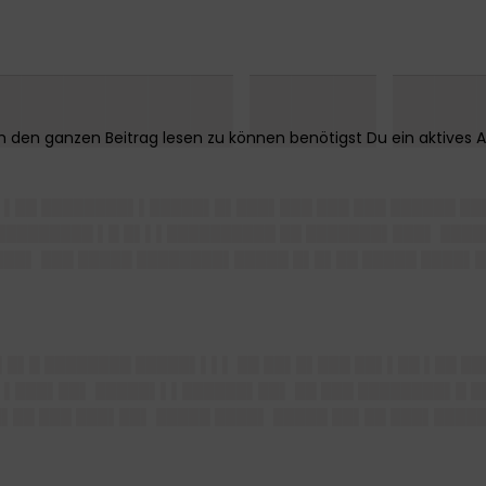
██████ ███ ██
▌▌██ ████████▌▌█████▌█▌███▌███ ███ ███ ██████ ██
█████████ ▌█ █▌▌▌██████████ ██ ███████▌███▌ ████
███▌ ███ █████ ████████▌█████ █▌█▌██ █████ ████▌█
█▌█▌█ ████████ █████▌▌▌▌ ██ ██▌█▌███ ██▌▌██ ▌██ █
▌▌███▌██▌ █████▌▌▌██████▌██▌ ██ ███ ████████▌█ █▌
██ ███ ███▌██▌ █████ ████▌ █████ ██▌██ ███▌█████