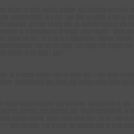
█ ████▌██ ███▌ █████ █████▌ ███ ██████ ███ ███▌
▌██▌ ██████████▌ █▌█ ██▌ ███ ███ ██ ████▌█ ██▌█▌ ██
██ ██████▌ ███ ██▌█████ ███ ██ ██████ ████ █▌██▌█
██████▌█▌█ ███████ ██ █▌████▌ ████ ████▌▌ ████ ██
██▌████▌██▌██ ▌ █▌█ ██ █▌█ ████████▌█████▌ █████▌
███████████ ███ ██▌██▌███▌ ███ ████ ██▌█████ ███
███ █████ █▌██ ███▌▌██▌▌
▌██▌ █▌█ █████ ████▌▌██▌██ ████ ██▌▌▌██▌████ ███
███▌ ██████████ ██▌████ ███ █████ ████ ████ ███ 
█ ████ ████████████ ███ ██████▌ ██████ ██▌█▌ ██▌ 
 ██████ ██████ ███ ██████▌██▌ █████ ████████▌ █▌██
███ █████ █████▌ ████ ▌███ ████ ██▌▌██ █▌▌███ █▌█
▌▌▌ ██▌▌██ ███▌ █ █▌█ ███▌ ██ ██████ ███ █▌█ ██ ███