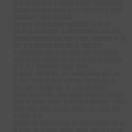
█▌█▌█████ ██ █▌█ █████▌█ ███▌▌█████████
█████▌███ ████ ████ █▌█ █▌███▌███ █▌████
███████▌▌██ █▌█▌████▌
██▌█▌█▌
█▌██ ██████ ███████▌ █▌██ ██
██▌█▌█▌ ████ ███▌ █▌██ ████ ████ ███▌███
██████ ███████ ███ ███▌█ ██▌ ▌██████▌ █▌██
██▌ █▌█ ██████▌███▌██▌█▌ ███ █▌█
█▌████████▌██▌█▌ █▌▌███▌██▌ ▌██ █████▌
████ █▌███ ██████ ██▌█▌█▌█▌███ █▌██████▌
█▌█▌ █▌▌ ███████▌▌███▌ ████
█▌████▌▌██▌█▌██▌ █▌▌ █▌███ ████▌██▌▌██
█▌██▌ ▌████ █▌███▌ ▌██ ██▌▌██ ██▌██ ▌█
██▌▌██▌▌ █████▌██▌ █▌▌ ███ █▌█████
████▌████▌ ███ ▌████ █████ ██████ ██████▌
███▌ █▌████ ▌████ ▌█ ███ █▌█▌██████▌ ▌███▌
████ ████ ████ ███ ██▌████▌▌██ ▌████ ███
█▌████ █▌█▌
█████▌██▌ ████ █▌██ █▌█▌▌████ █████▌██▌█
▌
█▌█ ██▌ ██ █▌████ █████ ████▌ ███ █▌█ █▌██