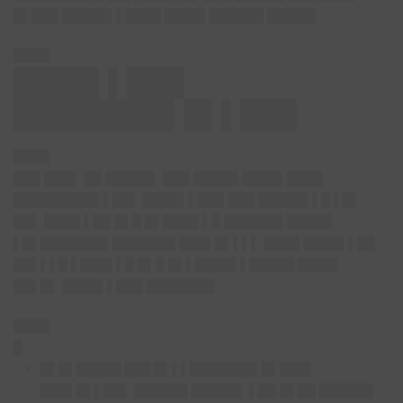
█▌███ █████▌▌████ ████▌██████ █████▌
████
████▌▌███
████████▌█▌▌███
████
███ ███▌ ██ █████▌ ███ █████ ████▌████
█████████▌▌██▌ ████▌▌███ ███ █████▌▌█ ▌█▌
██▌ ████ ▌██ █▌█ █▌████ ▌█ ██████▌█████
▌█▌███████▌███████ ███▌█▌▌▌▌ ████ ████▌▌██
██▌▌▌█ ▌███▌▌█ █▌█ █▌▌████▌▌█████ ████▌
██▌█▌ ████▌▌███ ███████▌
████
█
█▌█▌█████ ███ █▌▌▌███████▌█▌███▌
███▌█▌▌██▌
██████ █████▌ ▌██ █▌██ ██████