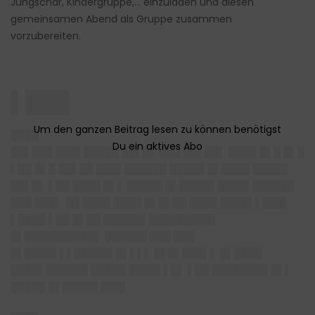
Jungschar, Kindergruppe,… einzuladen und diesen
gemeinsamen Abend als Gruppe zusammen
vorzubereiten.
▌███
████
██▌███ ███▌█████ ██▌█▌ ███ ██▌██▌ ████ █▌█ █▌█
▌██ █▌█ ██▌██ ███▌██████ █████ █▌████ █████
██▌█▌ ▌██ ████ █▌▌ █████ █▌█████ ████▌██████
███ ███▌ ██ ████ ████ █▌█▌██ ████ ████▌▌███▌
▌████ ▌██ █▌██ ██████ █████████▌
█▌██████████▌ ██████ ███ ███
█▌████▌▌▌█████▌█▌▌▌▌ █▌█▌███▌▌ █▌████
████▌██████ █████ ████▌▌█▌ ▌██ ████████ █▌▌
█████ █▌█████ ███▌