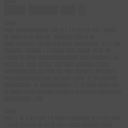
████
███▌█████ ██▌█
████
███▌███████████▌ ██▌█▌▌ ▌█ ███ █▌██▌ ▌████
█▌████ █▌██ ██▌▌█▌ ███████ ███ █▌█▌
███▌██████▌▌██ ██ ███ ███▌ ████████▌ █▌█ ▌██
██████▌ █████▌ ▌█ █████ ███▌████▌ █▌█▌ ██
▌████ █▌████ ██████████████ ███▌██████▌▌██
██ ██▌█▌ ███▌██ ██▌ ███ ███▌██████▌▌████
████████ ███ ██▌███ ██▌███ ██▌██▌▌ ██████▌▌
███ █████████▌███ ███ ███ ▌███▌ █▌██ ██████
█████████▌ █▌██████████▌▌▌▌ █▌███▌████ ███
█▌████ ████▌██████ █████ █▌█ ██████ ████████
█████████▌▌██▌
████
██▌▌▌ █▌█ █▌████ ▌█ █████ ███████ █▌█ ███ ███▌
▌████ ██████ █▌██ █▌██▌▌ ████ ██████ ████▌