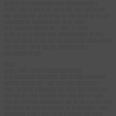
█▌██ █▌█▌▌█ ███ █████ ███▌███████████▌▌
████▌▌███ █▌██▌█▌█▌▌██ █▌██▌ ██▌▌█████ ██▌
██▌ ██████ ██▌ █▌██ █ ██▌ █▌ ██▌███ █▌ █▌██▌ █▌
████████ █▌ ████████ ██▌ █▌█▌ ████
█▌█▌███████ █████▌██▌▌ ███ ▌█ ▌████
█▌██▌█▌█▌▌█ █████ ███▌███████████▌ █▌██▌▌
███ ██▌████▌ █▌███ ██▌██ ███▌█████ ████ █████
▌█▌ ██ ██▌▌ ██ █▌██▌▌█▌ ████ █▌█ ██▌█
███▌█████ █▌███
████
████ ▌███▌ ▌██ █▌█ ██████▌███ ███
█▌█▌████████ ████████▌ ███ █▌████ ████████
██████ █████▌██▌ ▌██▌ ███ ▌██ ▌██ █████▌▌
███▌▌ █▌██ █▌█ ███████ ██▌ ████ ███▌████▌██ ▌
███ ██▌ █▌▌ ███ █▌█████ ██▌▌███ ███ █▌▌ ███
███▌█▌▌███ ███ ██████ ██ ▌██▌ █▌██▌▌█ ▌█▌▌ ███
███ ████▌██ ███ ██ ██████▌ █▌██ ██████▌▌███▌
████████▌█ ██▌▌███ ▌█▌ █▌█ █████▌███ ████