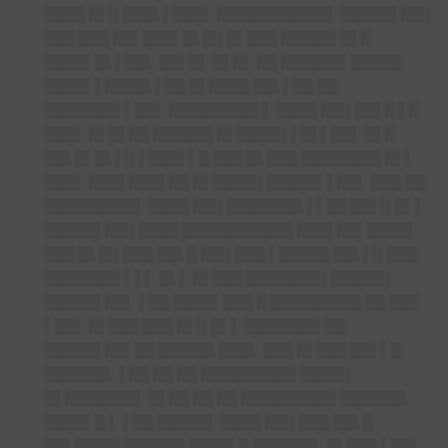
████ █▌█ ███▌▌███▌ ███████████▌ █████▌███
███ ███ ██▌███▌█▌██ █▌███ █████▌█▌█
████▌█▌▌██▌ ██▌█▌ █▌█▌ ██ ██████▌█████
████▌▌████▌▌██ █▌████ ██▌▌██ ██
███████▌▌██▌ █████████ ▌ ████ ███ ██▌█ ▌█
███▌ █▌█▌██ ██████ █▌█████ ▌█▌▌██▌ █▌█
██▌█▌█▌▌█ ▌███▌▌█ ███ █▌███ ████████ █▌▌
███▌ ███▌███▌██ █▌█████ █████▌▌██▌ ███ ██
█████████▌ ████ ███ ███████▌▌▌██ ██▌█ █▌▌
█████▌███ ████ ███████████ ███▌██▌████▌
███ █▌██ ███ ██▌█ ███ ███ ▌█████ ██▌▌█ ███
███████▌▌▌▌ █▌▌ █▌███ ████████ ██████
█████▌██▌ ▌██ ████▌███ █ █████████ ██ ███
▌██▌ █▌███ ███ █▌█ █▌▌ ███████▌██
█████▌██▌██ █████▌███▌ ███ █▌███ ██▌▌█
██████▌ ▌██ ██ ██ █████████▌█████
█▌███████▌ █▌██ ██ ██ █████████▌██████▌
████▌█ ▌ ▌██ █████▌ ████ ███ ███ ██▌█
██▌████▌██████ ████▌█ ██████▌ █▌███ ▌██▌