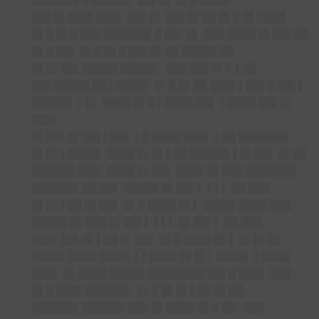
██████▌█ █████▌ ██▌█▌ █▌█ ████
██▌█▌███▌███▌ ██▌█▌ ██▌█▌██ █▌█ █▌████
█▌█ █▌█ ███ ██████▌█ ██▌█▌ ███ ████ █▌██▌██
█▌█ ██▌ █▌█ █▌█ ██▌█▌██ █████ ██
█▌█▌██▌█████ █████▌ ███ ██▌█▌▌ ▌██
██▌█████ ██ ▌████▌ █▌█ █▌██ ███▌▌██▌█ ██▌▌
█████▌ ▌█▌ ████ █▌█ ▌████ ██▌ ▌████ ██▌█▌
███▌
█▌██▌█▌██▌▌██▌
▌█ ████ ███▌ ▌██ ███████
█▌█▌▌████▌ ████ █▌█▌▌██ █████▌▌█▌██▌ █▌██
██████ ███▌████ █▌██▌ ████ █▌███ ███████
██████▌██ ██▌ █████ █▌██▌▌ ▌▌▌ ██ ███
█▌█▌▌██ █▌██▌ █▌█ ████ █▌▌ ████▌████ ███
█████ █▌███ █▌██▌▌ ▌▌▌ █▌██▌▌ ██ ███
███▌██▌█▌▌██ █▌██▌ █▌█ ████ █▌▌ █▌█▌██
████▌████ ████▌▌▌████ █▌█▌▌████▌ ▌████
███▌ █▌████ █████ ████████ ██▌█ ███▌ ███
█▌█ ███▌██████▌ █▌█ █▌█▌▌██ █▌██
██████▌██████ ███ █▌████ █▌█ ██▌███