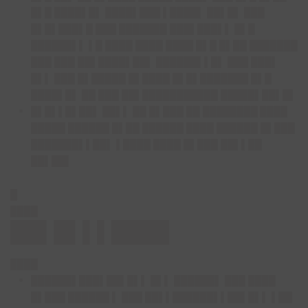
█▌█ ████▌█▌ ████▌███ ▌████▌ ██▌█▌ ███
█▌█▌███▌█ ███ ███████ ███▌███▌▌ █▌█
██████▌▌ ▌█ ████ ████ ████ █▌█ █▌██ ███████
███ ███ ██▌████▌██▌ ██████▌▌█▌ ███ ███▌
█▌▌ ███ █▌█████ █▌████ █▌█▌███████ █▌█
████▌█▌ ██ ███ ██▌███████████ █████▌██▌█▌
█▌█▌▌█▌██▌ ██▌▌ ██ █▌███ ██
████████ ████
█████
██████ █▌██ ██████ ████ ██████ █▌███
███████▌▌██▌ ▌████ ████ █▌███ ██▌▌██
██▌██▌
█
████
██▌█▌▌▌████
████
██████▌███▌██▌█▌▌
█▌▌ ██████▌ ███ ████
█▌███ ██████ ▌ ███ ██▌▌██████▌▌██▌█▌▌ ▌██