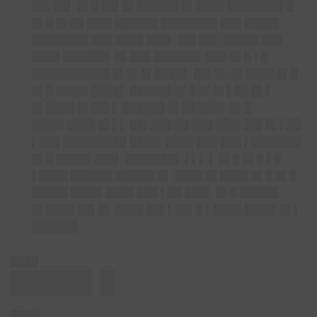
██▌██▌ █▌█ ██▌█▌██████ █▌████ ████████ █
█▌█ █▌██ ███▌██████ ████████ ███ █████
████████ ███ ████ ███▌ ██▌██▌ █████ ███
████ ██████▌ █▌███ ██████▌ ███ █▌█ ▌█
███████████ █▌█▌█▌████▌ ██▌█▌ █▌████ █▌█
█▌█ ████▌████▌ ██████ █▌█ █▌█▌▌██ █▌▌
█▌████ █▌██▌▌ ██████ █▌██ ███▌ █▌█
████▌████ █▌▌▌ ██▌███ ██ ███ ███▌██▌█▌▌██
▌███ █████████ ████▌████ ███ ███ ▌███████
█▌█ █████ ███▌ ███████▌ ▌▌▌ ▌ █▌█ █▌█ ▌█
▌████ ██████ █████▌█▌ ████ █▌████ █▌█ █▌█
█████ ████▌████ ███ ▌██ ███▌ █▌█ █████▌
█▌████ ██▌█▌ ████ ██▌▌██▌█ ▌████ ████▌█▌▌
██████▌
████
█████▌█
████