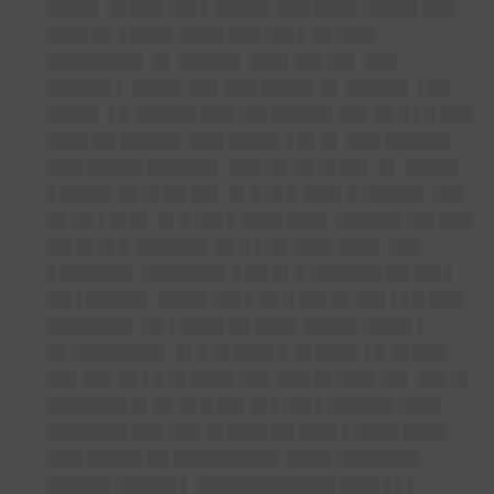
████▌ █▌███ ██▌▌ █████ ███ ████ █████ ███
███▌█▌ ▌████ ████ ███ ██▌▌ █▌███▌
████████▌ █▌ █████▌ ███▌██▌██▌ ███
█████▌▌ ████▌ ██▌███ █████ █▌ █████▌ ▌██
████▌ ▌█ █████▌███ ██▌█████▌██▌ █▌█ ▌█ ███
███▌██ █████▌ ███ ████▌ ▌█▌█▌ ███ ██████
███ █████ ██████▌ ███ ██ ██ █▌██▌ █▌ █████
▌████▌ █▌█▌██ ██▌ █▌█ █▌█ ███▌█ █████▌ ███
█▌██ ▌█▌█▌ █▌█ ██▌▌ ███▌███▌ ██████ ██▌███
██ █▌█▌█ ██████▌ █▌█ ▌██ ███▌ ███▌ ███
▌██████▌ ███████▌ ▌██ █▌█ ██████▌██ ██▌▌
██ ▌█████▌ ████▌██▌▌ █▌█ ██▌█▌ ██▌▌▌█ ███
███████▌ ██ ▌████ ██ ████ █████ ████▌▌
█▌████████▌
█▌█ █▌███▌█ █▌████ ▌█ █▌███
██▌██▌ █▌▌█ █▌████ ███ ███ █▌███▌██▌ ██▌█▌
███████ █▌██ █▌█ ██▌█▌▌██▌▌██████ ████
███████ ███ ███ █▌███▌██ ███▌▌████ ████
███ █████ ██ █████████▌ ████ ███████▌
█████▌█████▌▌ ████████████▌███▌▌▌▌