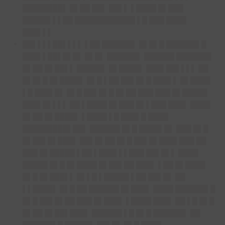
████████▌ █▌██ ██▌ ██▌▌ ▌████ █▌███
█████▌▌▌██ ████████████ ▌█ ███ ████
███▌▌▌
██▌▌▌▌██▌▌▌▌
▌██ ██████▌ █▌█▌█ ██████▌█
███▌▌██▌█▌█▌ █▌█▌ ██████▌ ██████ ███████
█▌██ █▌██▌▌ █████▌ █▌████▌ ███▌██▌▌▌▌ ██
█▌█▌█ █▌████▌ █▌█ ▌██ ██▌█▌█ ███▌▌ █▌████
▌█ ███▌█▌ █▌█ ██▌█▌█ █▌██ ███ ███ █▌█████
███▌█▌▌▌▌ ██ ▌████ █▌███ █▌▌███ ███▌ ████
█▌██ █▌████▌ ▌████ ▌█ ███▌█ ████
█████████▌██▌ ██████ █▌█ ████▌█▌ ███ █▌█
█▌██▌█▌███▌ ██▌█▌██ █▌█ ██▌█▌███▌███ ██
███ █▌█████ ▌██ ▌███▌▌▌███ ██▌█▌▌ ████
█████ █▌█ █▌████ █▌██▌██ ███▌ ▌██ █▌████
█▌█ █▌███▌▌ █▌▌█ ▌█████ ▌██ ██▌█▌ ██
▌▌████▌ █▌█ ██ ██████ █▌███▌ ████ ██████▌█
█▌█ ██▌█▌██ ███ █▌███▌ ▌████ ███▌ ██ ▌█ █▌█
█▌██ █▌██▌███▌ ██████ ▌█ █▌█ ██████▌ ██