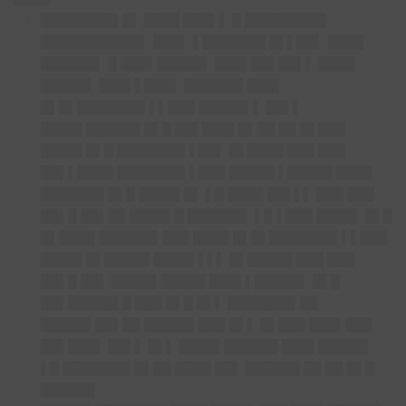
████████▌█▌
████ ███▌▌ █ █████████
███████████▌ ███▌ ▌███████ █▌▌██▌ ████
██████▌ █ ███▌█████▌ ███▌██▌██▌▌ ████
█████▌ ███▌▌███▌ ██████▌███▌
█▌█▌███████▌▌▌███ █████▌▌ ██▌▌
████▌██████ █▌█ ██▌███▌█▌██ ██ █▌███
████▌█▌█ ███████▌▌██▌ █▌████ ███ ███
██▌▌████ ███████▌▌███ █████ ▌█████ ████
███████ █▌█ ████▌█▌ ▌█ ████ ██▌▌▌ ███ ███
██▌█ ██▌██ ████▌█ ██████▌ ▌█ ▌███ ████▌ █▌█
█▌████ ██████▌███ ████ █▌█▌███████▌▌▌███
████▌█▌█████ ████▌▌▌▌ █▌█████ ███ ███
██▌█ ██▌ █████ █████ ███▌▌█████▌ █▌█
██▌█████▌█ ███ █▌█ █▌▌ ███████▌██
█████▌██▌██ █████▌███ █▌▌ █▌███ ███▌███
██▌███▌ ██▌▌ █▌▌ ████▌██████ ███▌█████▌
▌█ ███████▌█▌██ ████ ██▌ ██████ ██ ██ █▌█
██████