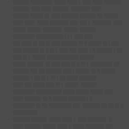
█████▌███████▌
████ ███▌▌ ███ ███▌██████
█████▌ ███ ███▌█████▌ ██████▌███▌
█████▌████▌█▌ ███ ██████ █████▌██ █████
███▌███▌ ████ ██████▌██▌ ██▌▌ ██████▌ ███
████▌████▌ ██████▌ ████▌ █████▌
███████▌█████████▌▌▌▌ ███ ███
██▌███▌█▌██ █▌███ █████▌█▌█ ████▌█▌▌██▌
███ █████▌█▌█ █▌▌ ███ ██▌███▌▌█ █████▌▌██
███ █▌▌ ████▌███████████ █████
████▌█████▌ █▌███ ███ █▌█ █▌▌ ███████▌██
█████▌██▌██ █████▌███ ▌████▌ █▌█ █████
█████▌ ▌██ █▌▌ █▌▌██ ████ ██████
███▌██▌████ ███ █▌▌ ████▌ █████▌
███████▌█████████ ████ ████▌████▌███
███▌█████▌ █▌█ █████ ██████ ▌█
███████▌█▌██ ████████ ██▌ ██████ ██ ██ █▌█
████████▌
██████ █████▌
████ ███▌▌ ███ ██████▌ █
███▌█████▌ ████▌███▌▌ ████ ██████▌██▌