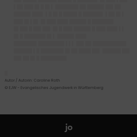
▌██ ███ █▌█ █▌▌ ███████▌██ █████▌██▌██
█████▌███▌ ▌█ █▌█ ████▌█ ██████▌ ▌██ █▌▌
███ █▌▌█▌ █▌███ ███▌█████▌█ ███████
█▌██▌█ ██▌██▌ █▌█ ███ █████▌█ ███ ███▌▌▌
█▌█ ███████ █▌▌ █████▌███▌
███████▌████████▌▌▌▌ ██▌██ ███████████
██████ ▌█ ███████▌█▌██ ████ ██▌ ██████ ██▌
██▌██ █▌█ ████████▌
█
Autor / Autorin: Caroline Roth
© EJW - Evangelisches Jugendwerk in Württemberg