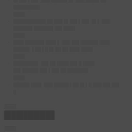
█▌██▌▌██▌ ███ █████▌█▌ ███ ████▌██
█████████
████
███████████ ██ ███ █▌██▌▌██▌ █▌▌ ███
██████▌██████▌██▌████
████
███▌██████▌███▌▌ ███ ██▌██████ ███▌
█████▌ ▌██ ▌█ █▌██ ██ ███▌████
████
████████▌ ██▌██ ████ ██▌█ ████
██▌█████▌██▌▌██▌██ ███████
████
█████▌███▌ ███ █████ ▌██ █▌▌█ ███ ██▌██▌
█
████
████████▌
████