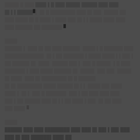
████▌█ ███
███▌▌█ ███ ████▌█████ ███ ███
█
█▌▌▌█████
▌ █▌█ ████████ ███ █▌██▌ ████▌██
███ ████ █▌█ ███▌▌███▌██▌█▌▌▌████ ███▌███
█
███ █████▌██ ██████▌
████
█████▌▌ ███ █▌██ ███ █████▌ ████ ▌█ ██████ ███
████████████▌ █▌▌██ ██████▌▌████ ████ ▌▌██▌▌
██ █████▌█▌ ███▌ █████ ██▌▌ ██▌█ ████▌ ▌█ ███
██████▌▌███ ████ █████▌█▌ ████▌ ██▌██▌ ████▌
█▌███▌ ███ █▌████████ █▌█ █████▌
█▌█▌████████ ████ █████ █▌▌▌ ████ ██▌███▌
███▌▌ █▌▌ ██▌█ ██████▌ ██▌▌██ ███ ███ ███
██▌▌██ █████ ███ █▌▌▌██ ███▌▌██▌ █▌██ ███
█
██▌███▌
████
█████▌███ ███ ████████ ███ ███ █▌██▌▌██▌███
███ █▌██▌██████▌███▌██