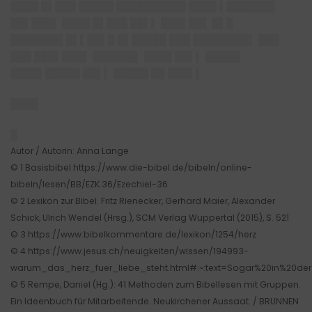
████ █▌███ █████ ██████████ ████ ▌███████
██▌███▌ ████ █▌███ ██▌▌ ███▌██▌ █▌█
███████▌█▌▌██▌█ █▌█████ ███ ████████▌ ███
███ ███▌███▌ ██████▌ ████ ██▌▌ █████
████▌█████ ██▌▌ █████ ██ ███▌▌
████
█
Autor / Autorin: Anna Lange
© 1 Basisbibel https://www.die-bibel.de/bibeln/online-
bibeln/lesen/BB/EZK.36/Ezechiel-36
© 2 Lexikon zur Bibel. Fritz Rienecker, Gerhard Maier, Alexander
Schick, Ulrich Wendel (Hrsg.), SCM Verlag Wuppertal (2015), S. 521
© 3 https://www.bibelkommentare.de/lexikon/1254/herz
© 4 https://www.jesus.ch/neuigkeiten/wissen/194993-
warum_das_herz_fuer_liebe_steht.html#:~:text=Sogar%20in%20der%
© 5 Rempe, Daniel (Hg.): 41 Methoden zum Bibellesen mit Gruppen.
Ein Ideenbuch für Mitarbeitende. Neukirchener Aussaat. / BRUNNEN