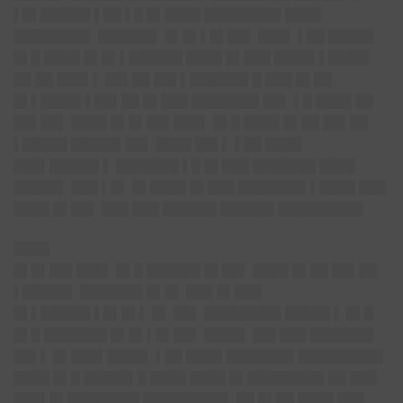
▌█▌█████▌▌██ ▌█ █▌████ ████████▌████
████████▌ ██████▌ █▌█▌▌█▌██▌ ███▌ ▌██ █████
█▌█ ████ █▌█▌▌██████ ████ █▌███ ████▌▌████▌
██ ██ ███▌▌ ██▌██ ██▌▌██████▌█ ███ █▌██
█▌▌████▌▌██▌██ █▌███ ███████▌██▌ ▌█ ████ ██
██▌██▌ ████ █▌█▌██▌███▌ █▌█ ████ █▌██ ██▌██
▌█████ █████▌██▌ ████ ██▌▌ ▌██ ████
███▌█████▌▌ ███████ ▌█ █▌███ ███████ ████
█████▌ ███ ▌█▌ █▌████ █▌███ ███████▌▌████ ███
████ █▌██▌ ███ ███ ██████ ██████ █████████▌
████
█▌█▌██▌███▌ █▌█ ██████ █▌██▌ ████ █▌██ ██▌██
▌█████▌ ███████ █▌█▌ ███ █▌███
█▌▌█████▌▌█▌█▌▌ █▌ ██▌ ████████▌█████ ▌ █▌█
█▌█ ███████ █▌█▌▌█▌██▌ ████▌ ██▌███ ███████
██▌▌ █▌███▌████▌ ▌██ ████ ███████▌█████████▌
████ █▌█ █████▌█ ████ ████ █▌████████▌██ ███
███▌█▌████████ █████████▌ ██ █▌██ ████ ███