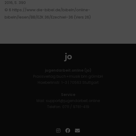
2016, S. 390
© 6 https://www.die-bibel.de/bibeln/online-
bibeln/lesen/BB/EZK.36/Ezechiel-36 (Vers 26)
jugendarbeit.online (jo)
Praxisverlag buch+musik bm gGmbH
Haeberlinstr. 1–3 | 70563 Stuttgart
Service
Mail:
support@jugendarbeit.online
Telefon: 0711 / 9781-419