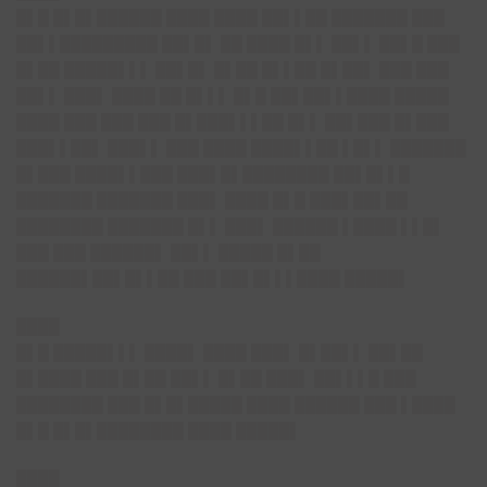
█▌█ █▌█▌██████ ████ ████ ██▌▌██ ███████ ███
██▌▌█████████ ██▌█▌ ██ ████ █▌▌ ██▌▌ ██▌█ ███
█▌██ █████▌▌▌ ██▌█▌ █▌██ █▌▌██ █▌██▌ ███ ███
██▌▌ ███▌ ████ ██ █▌▌▌ █▌█ ██▌██▌▌████ █████
████ ███ ███ ███ █▌███▌▌▌██ █▌▌ ██▌███ █▌███
███▌▌██▌ ███▌▌ ███ ████ ████▌▌██ ▌█▌▌ ███████
█▌███ ████▌▌███ ███▌█▌████████ ██▌█▌▌█
███████ ███████ ███▌ ████ █▌█ ███▌██▌██
████████ ███████ █▌▌ ███▌ ██████ ▌████ ▌▌█▌
███ ███ ██████▌ ██▌▌ █████ █▌██
██████▌██▌█▌▌██ ███ ██▌█▌▌▌████ █████▌
████
█▌█ █████▌▌▌ ████▌ ████ ███▌ █▌██▌▌ ██▌██
█▌████ ███ █▌██ ██▌▌ █▌██ ███▌ ██▌▌▌█ ███
████████ ███ █▌█▌█████ ████ ██████ ███ ▌████
█▌█ █▌█▌████████ ████ █████▌
████