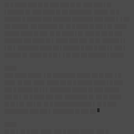
█▌█ ████ ███ █▌█▌███ ███ █▌█▌ ███ ███ ▌█▌
▌█████▌█▌ ███ ████ █▌██ ███████▌ ████▌ █▌█
█████▌█ █████ ███ ██████ ███████ ███ ███▌▌ ▌██
██ █████▌ ██ ██████▌█▌ █▌█ ████ █▌██▌▌█▌ ████
█████ ████ █▌██▌ █▌█▌████ ▌█▌ ███ █▌██ █▌██▌
██████ ██▌████ █▌▌ ████ ███ ██▌ █▌█▌ █████▌▌▌
▌█▌▌ ███████ ████ ██ ▌█████▌█ ██▌█ ██▌▌▌ ██▌▌
█████▌█▌ ████ █▌█ █▌▌ ▌█▌██▌██ ██████ ▌████▌
████
███ ████ ████▌ ▌█▌███████▌████▌██ █▌██▌ ▌█
███▌ █▌██▌ ███▌ ████ ██ █▌█ █████ ████ ▌█ ███
██▌█ █████ █▌▌▌▌ ███████ █████ █▌███ █████
██▌█▌▌ █▌█ ███▌██▌██▌ ███████▌█▌ ██ █▌████
█▌█▌▌█▌ ██ ▌█▌ █▌█ ████████████▌▌ █▌█ ███
█
████████ ███ ██▌▌ ███████ █▌██▌██
████
█▌█▌▌ █▌█ ██▌ ███▌ ██▌█ ████ ████▌ ██▌█