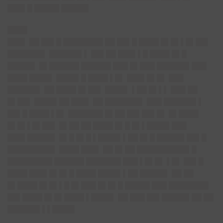
███▌█ █████ █████▌
████
███▌ ██ ██▌█ ████████ ██ ██▌█ ████ █▌█▌▌█▌██▌
███████▌ ██████▌▌ ██▌██ ███▌▌█ ████ █▌█
█████▌ █▌██████ ██████ ███ █▌███ ██████▌███
████ ████▌ ████▌█ ████ ▌█▌ ███▌█▌█▌ ███
██████▌ ██ ████ █▌██▌ ████▌ ▌██ █▌▌▌ ███ ██
█▌██▌ ████▌██ ███▌ ██ ███████▌ ███ ██████▌▌
██▌█ ████ ▌█▌ ███████ █▌██ ██▌██▌█▌ █▌████
█▌█▌▌█▌██▌ █▌██ ██ ████ █▌█ █▌▌████▌███
███▌█████▌ █▌█ █▌█ ▌████▌▌██ █▌█ █████▌██▌█
█████████▌ ████ ███▌ ██ █▌██ ██████████▌█
█████████ ██████ ███████ ███ ▌█▌█▌ ▌█▌ ██▌█
████ ███▌█▌█▌█ ████ ████▌▌██ █████▌ ██ ██
█▌████ █▌█▌▌█ █▌███ █▌█▌█ █████ ███ ████████
██▌████ █▌█▌████ ▌████▌ ██ ███ ██▌█████▌██ ██
██████▌▌▌████▌