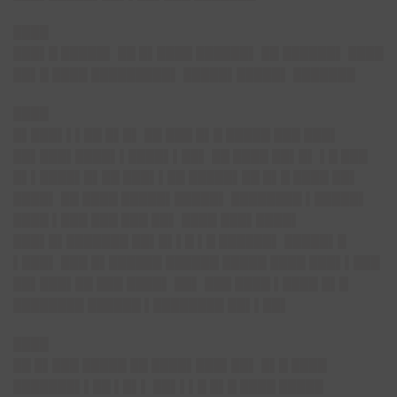
████
███▌█ █████▌ ██ █▌████ ██████▌ ██ ██████▌ ████
██▌█ ████ █████████▌ █████▌█████▌ ███████
████
█▌███▌▌▌██ █▌█▌ ██ ███ █▌█ █████ ███ ███▌
██▌███▌████▌▌████▌▌██▌ ██ ████ ██▌█▌ ▌█ ███
█▌▌████▌█▌██ ███▌▌██ █████▌██ █▌█ ████ ██▌
████▌ ██ ████ █████▌█████▌ ████████ ▌█████▌
████ ▌███ ███ ███ ██▌ ████ ███▌████▌
███▌█▌███████ ██▌█▌▌█ ▌█ ██████▌ █████▌█
▌███▌ ███ █▌██████ ██████ █████ ████ ███▌▌███
██▌███▌██ ███ ████▌ ██▌ ███ ████ ▌████ █▌█
████████ ██████ ▌████████ ██▌▌██▌
████
██ █▌███ █████ ██ ████▌███▌██▌ █▌█ ████
███████▌▌██ ▌█▌▌ ██▌▌▌█ █▌█ ████ █████