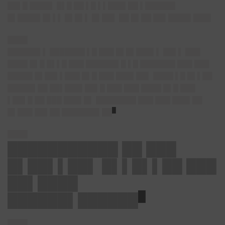
██▌█ ████▌ █▌█ ██ ▌█ ▌▌███▌██ ▌██████
█▌████▌█▌▌▌ █▌█▌▌ █▌██▌ ██ █▌██ ██▌████▌███▌
████
██████▌▌ ███████ ▌█ ███ █▌█▌███▌▌ ██▌▌ ███
████ █▌█ █▌▌█ ███ ██████▌█ ▌█ ███████ ███ ███
█████ █▌██▌▌███ █▌█ ███ ███▌██▌ ████ ▌█ █▌▌██
█████▌██ ██▌███▌██▌█ ███ ███ ████ █▌█ ███
▌██▌█ ██ ███ ███▌█▌ ████████ ███ ███ ███▌██
█
█▌███ ██▌██ ███████▌██
████
███████████ ██ ███
█▌██▌▌██▌ █▌▌█▌▌██ ███
██▌████
█
██████▌██████
████