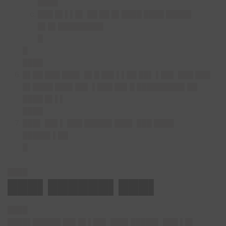
████
███ █▌▌▌█▌ ██ ██ █▌████ ████ █████
█▌█▌█████████
█
█
████
█▌██ ███ ███▌ █▌█ ██▌▌▌██ ██▌ ▌██▌ ███ ███
█▌████ ███▌██▌ ▌███ ██▌█ █████████▌██
████ █▌▌▌
████
███▌ ██▌▌ ███ █████▌███▌ ███ ████
█████▌▌██
█
████
███▌██████▌███▌
████
████▌█████▌██▌█▌▌██▌ ███▌█████▌ ███ ▌█▌