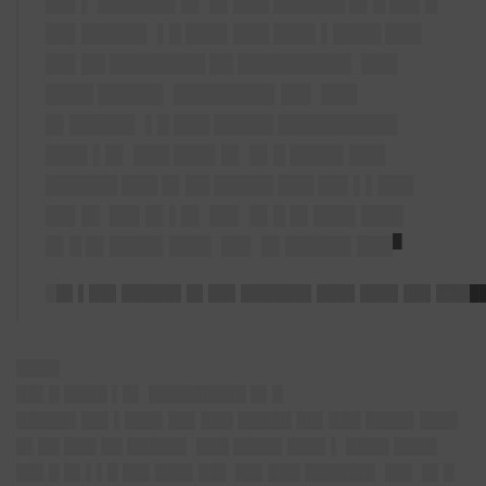
██▌▌ ██████▌█▌ █▌███ ██████ █▌█ ██▌█
██▌█████▌ ▌█ ███▌███ ███▌▌████ ███
██▌██ ████████ ██ █████████▌ ███
████ █████▌ ████████▌██▌ ███
█▌█████▌ ▌█ ███ █████ ██████████
███▌▌█▌ ███ ███▌█▌ █▌█ ████▌███
██████ ███ █▌██ █████ ███ ██▌▌▌███
██▌█▌ ██▌█▌▌█▌ ██▌ █▌█ █▌███▌███▌
█
█▌█ █▌████▌███▌ ██▌ █▌█████▌███
█
█▌▌██▌█████▌█▌██▌██████▌███▌███▌██▌████
████
██▌█ ████ ▌█▌ █████████ █▌█
█████▌██▌▌███▌██▌███ █████ ██▌███ ████▌███▌
█▌██ ███ ██ █████▌ ███ ████▌███▌▌ ████ ████
██▌█ █▌▌▌█ ██▌███▌██▌ ██▌███ ██████▌ ██▌ █▌█