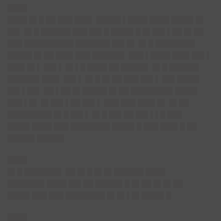
████
████ █▌█ ██ ███ ███▌ █████ ▌████ ████ ████▌█▌
██▌ █▌█ ██████ ███ ██▌█ ████▌█ █▌██▌▌██ █▌██
███ ██████████ ███████ ██▌█▌ █▌█ ████████
█████ █▌██ ███▌███ ██████▌ ███ ▌████ ███▌██▌▌
███▌█▌▌ ██▌▌ █▌▌█ ████ ██ █████▌ █▌█ ██████
██████▌███▌ ██▌▌ █▌█ █▌██ ███ ██▌▌ ██▌████▌
██▌▌██▌ ██ ▌██ █▌█████ █▌██ ████████▌████▌
███ ▌█▌ █▌██▌▌██ ██▌▌ ███ ███ ███▌█▌ █▌██
█████████ █▌█ ██▌▌ █▌█ ██▌██ ██▌▌▌█ ███
████▌████ ███ ████████ ████▌█ ███ ███▌█ ██
█████▌█████▌
████
█▌█ ███████▌ ██ █▌█ █▌█▌██████ ████
███████▌████
██▌██ █████▌█ █▌██ █▌█▌██
████▌███ ███ ████████ █▌█▌▌█▌████▌█
████