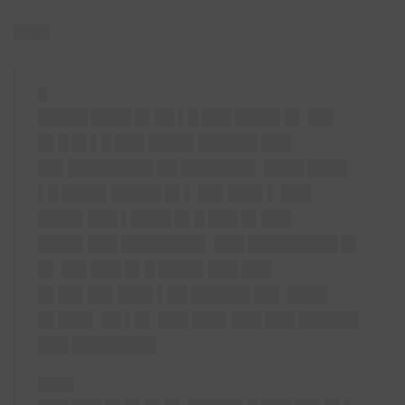
████
█
█████ ████ █▌██ ▌█ ███ ████▌█▌ ██▌
█▌█ █▌▌█ ███ ████▌██████ ███
██▌████████▌██ ███████▌ ████ ████
▌█ ████▌█████ █▌▌ ██▌███▌▌ ███
████▌███ ▌████ █▌█ ███ █▌███
████▌███ ████████▌ ███ █████████ █▌
█▌ ██▌███ █▌█ ████▌███ ███
█▌██▌██▌███▌▌██ ██████ ██▌ ████
█▌███▌ ██ ▌█▌ ███ ███▌███ ███ ██████
███ ████████▌
████