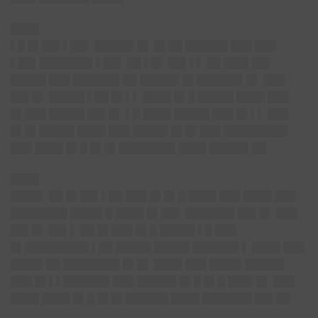
████
▌█ █▌██▌▌██▌ █████▌█▌ █▌██ ██████ ███ ███
▌██▌███████▌▌██▌ ██ ▌█▌ ██▌▌▌ ██ ███▌██▌
█████ ███ ██████▌██ █████▌█▌██████▌█▌ ███
██▌█▌ █████ ▌██ █▌▌▌ ████ █▌█ █████ ████ ███
█▌███ █████ ██▌█▌ ▌█ ████ █████ ███ █▌▌▌ ███
█▌█▌█████ ████ ███ █████ █▌█▌███ █████████
███ ████ █▌█ █▌█▌████████ ████ █████▌██
████
████▌ ██ █▌██▌▌██ ███ █▌█▌█ ████ ███ ████ ███
████████ ████▌█ ████ █▌██▌ ███████ ██▌█▌ ███
██▌█▌ ██▌▌ ██ █▌███ █▌█ █████ ▌█ ███
█▌█████████ ▌██ █████ █████ ██████▌▌ ████ ███
████▌██ ████████ █▌█▌ ████ ███ ████▌█████▌
███ █▌▌▌██████▌███ █████▌█▌█ █▌█ ███▌█▌ ███
████ ████ █▌█ █▌█▌██████ ████ ███████ ██▌██