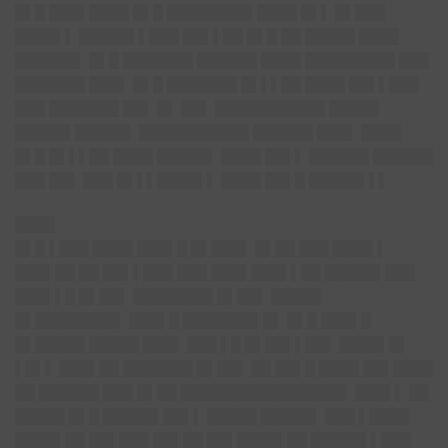
█▌█ ███▌████ █▌█ ████████▌████ █▌▌ █▌███
████▌▌ █████▌▌███ ██▌▌██ █▌█ ██ █████ ████
██████▌ █▌█ ███████ ██████ ████ █████████ ███
███████ ███▌ █▌█ ███████ █▌▌▌██ ████ ██▌▌███
███ ███████ ██▌ █▌ ██▌ ███████████ █████
█████▌█████▌ ███████████ ██████ ███▌ ████
█▌█ █▌▌▌██ ████ █████▌ ████ ██▌▌ ██████ ██████
███ ██▌ ███ █▌▌▌████▌▌ ████ ██▌█ █████▌▌▌
████
█▌█ ▌███ ████ ███▌█ █▌███▌ █▌██ ███ ████ ▌
███▌██ ██ ██▌▌███ ███ ███▌███▌▌██ █████▌███
███▌▌█ █▌██▌ ████████ █▌██▌ █████
█▌████████▌ ███▌█ ███████▌█▌ █▌█ ███▌█
█▌█████ █████ ███▌ ███ ▌█ █▌██▌▌██▌ ████▌█▌
▌█▌▌ ███▌██ ███████ █▌██▌ ██ ██▌█ ████ ██▌████
██ ██████ ███ █▌██ ████████████████▌ ███▌▌ ██
█████ █▌█ █████▌██▌▌ █████ █████▌ ███ ▌████
████▌██ ██▌███ ██▌██ ██▌████▌██ █████▌▌███