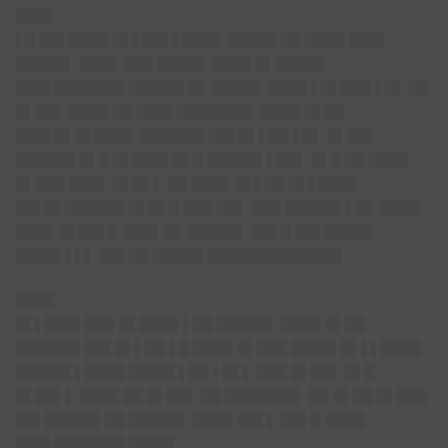
████
▌█ ██▌████ █▌▌██▌▌████ █████ ██ ████ ███▌
█████▌ ████ ███ █████ ████ █▌█████
███▌███████ █████▌█▌ █████ ████ ▌█▌███ ▌█▌ ██
█▌██▌ ████ ██ ███▌███████▌ ████ █▌██
███▌█▌█▌████ ██████▌██▌█▌▌██ ▌█▌ █▌██▌
██████ █▌█ █▌███▌█▌█ █████▌▌██▌ █▌█ ██ ████
█▌███ ███▌ █▌█▌▌ ██ ████ █▌▌██ █▌▌████
██▌█▌██████ █▌█▌█ ███ ██▌ ███ █████▌▌██ ████
████ █▌██▌█ ███▌██ █████▌ ██▌█ ██▌█████
████▌▌▌▌ ██▌██ █████ █████████████▌
████
█▌▌███▌███ █▌████ ▌██ █████▌ ████ █▌██
██████▌██▌█▌▌██ ▌█ ████ █▌███ ████▌█▌▌▌████
█████▌▌████ ████▌▌██ ▌█▌▌ ███ █▌██▌ █▌█
█▌██▌▌ ████ ██ █▌██▌ ██ ███████▌ ██ █▌██ █▌███
██▌█████▌██ █████▌ ████ ██▌▌ ██▌█ ████
███▌███████ ████▌