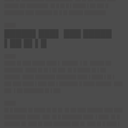
█████ ██ ███████▌ █▌█ █▌█ ▌████▌▌██ ██▌█
███████ ███ ██████ █▌█ █▌█████ ███████▌
████
█████▌███▌ ███ █████
▌██ █▌▌█
████
████ █▌███ ████▌███▌▌ █████▌ ▌█▌ █████ ██
██████▌ ████ █▌█▌▌█▌██▌ █▌█ ████▌█▌▌██
█████▌ ████ ███████ ███████ ███▌▌████ ▌█▌▌
██▌███ ████ ▌███ ██▌▌██████▌█ ████ █████▌ ███
██▌ ▌██ ███████ █▌▌██▌
████
█▌█ ████▌█▌████ █▌█▌█▌ █▌██ ███ █████▌███ ███
███████▌████▌ ██▌ █▌█ ███████ ███▌ ▌███▌ █▌█
█████▌█▌ ███ █▌███ ██████ ██▌█▌ ███ █▌█ ███▌▌