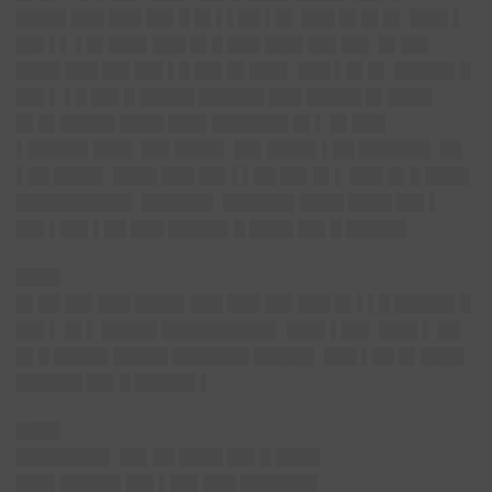
████▌███ ███ ██▌█ █▌▌▌██ ▌█▌ ███ █▌█▌█▌ ███▌▌
██▌▌▌ ▌█▌███▌███ █▌█ ███ ███▌██▌██▌ █▌██▌
████ ███ ██▌██▌▌█ ██▌█▌███▌ ███ ▌█▌█▌ █████▌█
██▌▌ ▌█ ██▌█ █████ ██████ ███ █████ █▌████
█▌█▌█████ ████ ███▌███████ █▌▌ █▌███
▌█████▌███▌ ██▌████▌ ██▌████▌▌██ ██████▌ ██
▌██ ████▌ ████ ███ ██▌▌▌██ ██▌█▌▌ ███ █▌█ ████
██████████▌ ██████▌ ██████▌████ ████ ██▌▌
██▌▌██▌▌██ ███ █████▌█ ████ ██▌█ █████▌
████
█▌██ ██▌███ ████▌███ ███ ██▌███ █▌▌▌█ █████▌█
██▌▌ █▌▌ █████ ██████████▌ ███▌▌██▌ ███▌▌ ██
█▌█ █████ █████ ███████ █████▌ ███ ▌██ █▌████
██████ ██▌█ █████▌▌
████
████████▌ ██▌██ ████ ██▌█ ████
███▌█████▌██▌▌██▌███ ███████