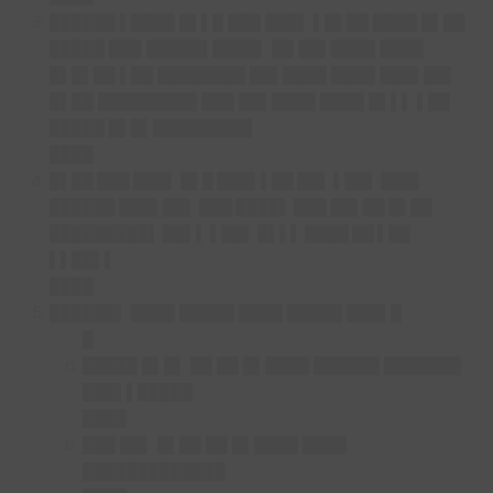
██████ ▌████ █▌▌█ ███ ███▌ ▌█▌██ ████ █▌██
█████ ███ █████▌████▌ ██ ██▌████ ████
█▌█▌██ ▌██ ████████ ██▌████ ████ ███▌██▌
█▌██ █████████ ███ ██▌████ ████ █▌▌▌ ▌██
█████ █▌█▌█████████
████
█▌██ ███ ███▌ █▌█ ███▌▌██ ██▌ ▌██▌ ███▌
██████ ███▌██▌ ███ ████▌ ███ ██▌█
█ █▌██
█████████▌ ██▌▌ ▌██▌ █▌▌▌ ████ ██ ▌██
▌▌██▌▌
████
██████▌ ████ █████ ████ █████ ███▌█
█
█████ █▌█▌ ██ ██ █▌████ ██████ ███████
███▌▌█████
████
███ ██▌ █▌██ ██ █▌████ ████
█████████████