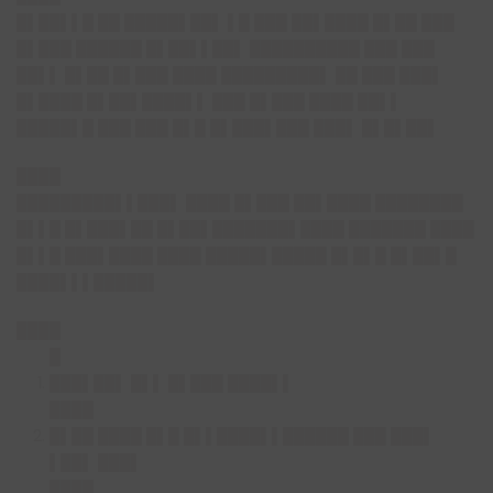
█▌██▌▌█ ██ █████▌██▌ ▌█ ███ ██▌████ █▌██ ███
█▌███ ██████ █▌██▌▌██▌ ██████████ ███ ███
██▌▌ █▌██ █▌███ ████ █████████▌ ██ ███ ███▌
█▌████ █▌██▌████▌▌ ███ █▌███ ████ ██▌▌
█████▌█ ███ ███ █▌█ █▌███▌███ ███▌ █▌█▌██▌
████
█████████▌▌███▌ ████ █▌███ ██▌████ ████████
█▌▌█ █▌███▌██ █▌██▌███████▌████ ███████ ████
█▌▌█ ███▌████ ████ █████▌█████ █▌█▌█ █▌██▌█
████▌▌▌█████▌
████
█
███▌██▌ █▌▌ █▌███ ████▌▌
████
█▌██ ████ █▌█ █▌▌████▌▌██████ ███ ███▌
▌██▌ ███▌
████