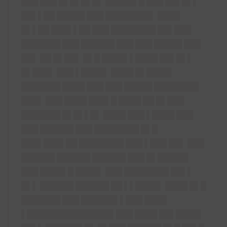
███ ███ █▌█▌█▌█▌ █████▌█ ███ ██▌█▌▌
██▌▌██ █████ ███ ████████▌ ████
█▌▌██ ███▌▌██ ███ ████████ ██▌███
███████ ███ ██████ ███ ███ █████ ███
██▌ ██ █▌██▌ █▌█ ████▌▌████ ██▌█▌▌
█▌███▌ ███ ▌████▌ ████ █▌████▌
███████ ████ ███ ███ █████ ████████
███▌ ███ ████ ███▌█ ████ ██ █▌███
███████ █▌█▌▌█▌ ████ ███ ▌████ ███
███ ██████ ███ ████████ █▌█
███▌███▌██ ████████ ███ ▌███ ██▌ ███
██████ ██████ ██████ ███ █▌█████▌
███ ████▌█ ████▌ ███ ████████ ██▌▌
█▌▌ ██████ ██████ ██ ▌▌████▌ ████ █▌█
███████ ███ ██████▌▌███ ████
▌███████████████▌███ ████ ██▌████▌