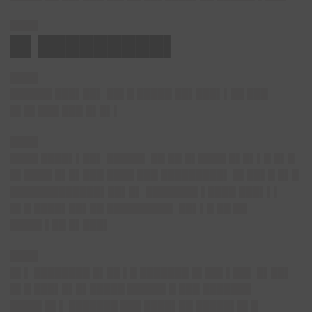
████
█▌█████████▌
████
██████ ███▌██▌ ██▌█ █████ ██▌███▌▌██ ███
█▌█▌███ ███ █▌█▌▌
████
████ ████▌▌██▌ █████▌ ██ ██ █▌████ █▌█▌▌█ █▌█
█▌████ █▌█▌███ ████ ███ █████████▌ █▌██▌█ █▌█
█████████████▌██▌█▌ ███████▌▌████ ███▌▌▌
█▌█ ████▌██▌██ █████████▌ ██▌▌█ ██ ██
████▌▌██ █▌███▌
████
█▌▌ ████████ █▌██ ▌█ ███████ █▌██▌▌██▌ █▌██▌
█▌█ ███▌█▌█▌█████ █████▌█ ███ ███████
████▌█▌▌ ███████ ███ ████▌██ █████▌█▌█