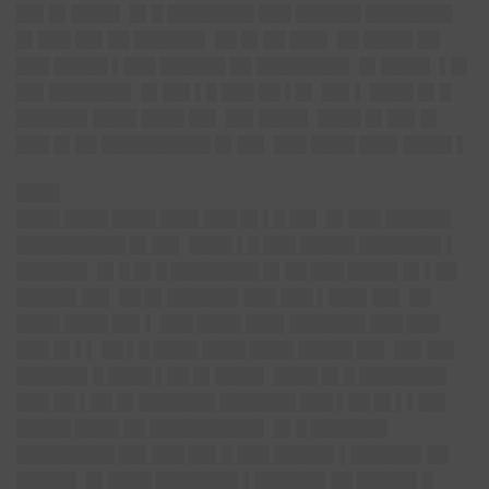
██▌█▌████▌ █▌█ ████████ ███ ██████ ████████
█▌███ ██▌██ ██████▌ ██ █▌██ ███▌ ██ ████▌██
███ █████ ▌███ ██████ ██ ████████▌ █▌████▌ ▌█▌
██▌███████▌ █▌██▌▌█ ███ ██ ▌█▌ ██▌▌ ████ █▌█
██████▌████ ████ ██▌ ██▌████▌ ████ █▌██▌█▌
███ █▌██ ██████████ █▌██▌ ███ ████ ███▌████▌▌
████
████ ████ ████ ███▌███ █▌▌█ ██▌ █▌███ ██████
██████████ █▌██▌ ████ ▌█ ███ █████ ███████▌▌
██████▌ █▌█ █▌█ ████████ █▌██ ███ ████▌█▌▌██
█████▌██▌ ██ █▌██████▌███ ███ ▌███▌██▌ ██
████ ████ ██▌▌ ███ ████ ███▌███████ ███ ███
███ █▌▌▌ ██ ▌█ ████ ████ ████ █████ ██▌ ██▌██▌
██████▌█ ████ ▌██ █▌████▌ ████ █▌█ ████████
███ ██ ▌██ █▌███████ ███████ ███ ▌██ █▌▌▌██▌
█████ ████ ██ ██████████▌ █▌█ ███████
█████████ ██▌███ ██▌█ ███ █████▌▌██████▌██
█████▌ █▌████ ███████▌▌██████▌██ █████▌█