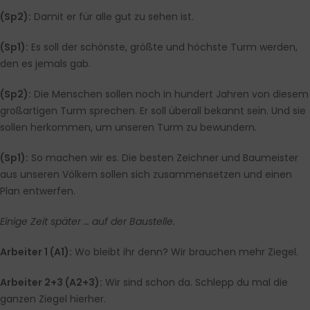
(Sp2):
Damit er für alle gut zu sehen ist.
(Sp1):
Es soll der schönste, größte und höchste Turm werden,
den es jemals gab.
(Sp2):
Die Menschen sollen noch in hundert Jahren von diesem
großartigen Turm sprechen. Er soll überall bekannt sein. Und sie
sollen herkommen, um unseren Turm zu bewundern.
(Sp1):
So machen wir es. Die besten Zeichner und Baumeister
aus unseren Völkern sollen sich zusammensetzen und einen
Plan entwerfen.
Einige Zeit später … auf der Baustelle.
Arbeiter 1 (A1)
:
Wo bleibt ihr denn? Wir brauchen mehr Ziegel.
Arbeiter 2+3 (A2+3)
:
Wir sind schon da. Schlepp du mal die
ganzen Ziegel hierher.