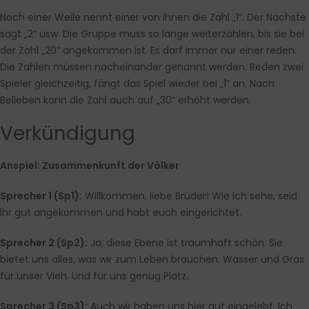
Nach einer Weile nennt einer von ihnen die Zahl „1“. Der Nächste
sagt „2“ usw. Die Gruppe muss so lange weiterzählen, bis sie bei
der Zahl „20“ angekommen ist. Es darf immer nur einer reden.
Die Zahlen müssen nacheinander genannt werden. Reden zwei
Spieler gleichzeitig, fängt das Spiel wieder bei „1“ an. Nach
Belieben kann die Zahl auch auf „30“ erhöht werden.
Verkündigung
Anspiel: Zusammenkunft der Völker
Sprecher 1 (Sp1)
:
Willkommen, liebe Brüder! Wie ich sehe, seid
ihr gut angekommen und habt euch eingerichtet.
Sprecher 2 (Sp2)
:
Ja, diese Ebene ist traumhaft schön. Sie
bietet uns alles, was wir zum Leben brauchen. Wasser und Gras
für unser Vieh. Und für uns genug Platz.
Sprecher 3 (Sp3)
:
Auch wir haben uns hier gut eingelebt. Ich