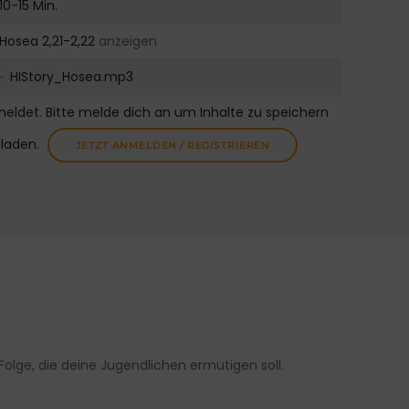
10-15 Min.
Hosea 2,21-2,22
anzeigen
HIStory_Hosea.mp3
meldet. Bitte melde dich an um Inhalte zu speichern
uladen.
JETZT ANMELDEN / REGISTRIEREN
lge, die deine Jugendlichen ermutigen soll.