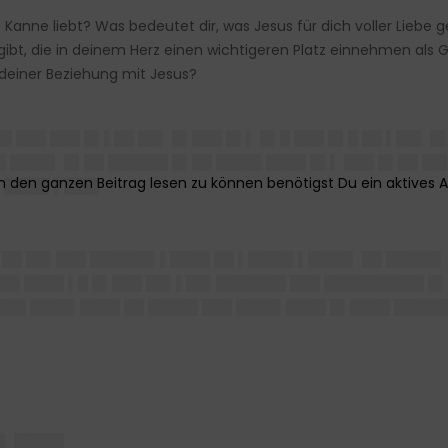
e Kanne liebt? Was bedeutet dir, was Jesus für dich voller Liebe
bt, die in deinem Herz einen wichtigeren Platz einnehmen als 
 deiner Beziehung mit Jesus?
██ ███ ███ █▌▌██ ██▌ █▌███ █▌▌ █▌█ ███ █▌█ ██ ▌██▌
████▌ █▌██ ██████ █▌██ ████▌████ █▌▌ ███ █▌██ ██▌
▌ ████▌▌███▌
█ ██ ██▌███ ██████▌▌████ ██ ▌████▌▌████▌ ██ █████▌
██ ████ ▌█ █▌███ ██▌▌██▌███████ ███ ██████████ █▌
██ ████▌████ ██ █████ ███ ████▌████ █▌████ █████
 ▌ █████