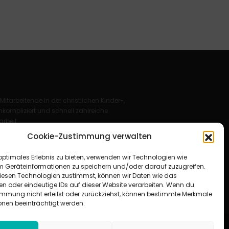
 Mitarbeitende in der christlichen Kinder-,
kompliziert und schnell zahlreiche
rbeit.
Cookie-Zustimmung verwalten
Deutschland e. V.
optimales Erlebnis zu bieten, verwenden wir Technologien wie
für Christus“ e. V.
m Geräteinformationen zu speichern und/oder darauf zuzugreifen.
esen Technologien zustimmst, können wir Daten wie das
en oder eindeutige IDs auf dieser Website verarbeiten. Wenn du
immung nicht erteilst oder zurückziehst, können bestimmte Merkmale
onen beeinträchtigt werden.