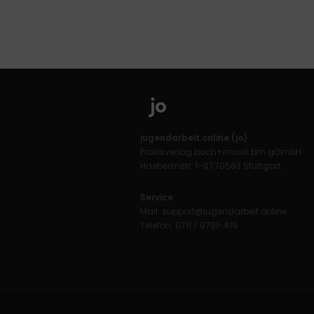
jugendarbeit.online (jo)
Praxisverlag buch+musik bm gGmbH
Haeberlinstr. 1–3 | 70563 Stuttgart
Service
Mail:
support@jugendarbeit.online
Telefon: 0711 / 9781-419