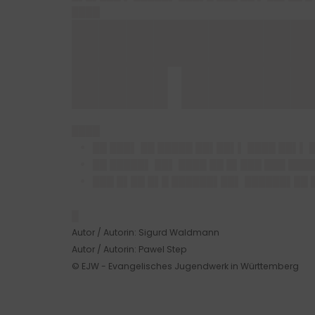
████
█████████
███▌████
████
██ ███▌ ██ █████ ██▌██▌▌ ████ ██▌▌ 
██ █████▌ ██▌ ████ ██ █▌███ ███ ███
███ █▌██ █▌█ ██████▌██▌ ██████▌██ 
█
Autor / Autorin: Sigurd Waldmann
Autor / Autorin: Pawel Step
© EJW - Evangelisches Jugendwerk in Württemberg