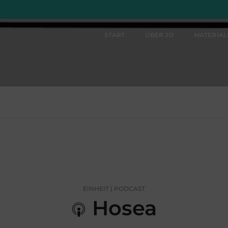
START
ÜBER JO
MATERIA
EINHEIT | PODCAST
Hosea