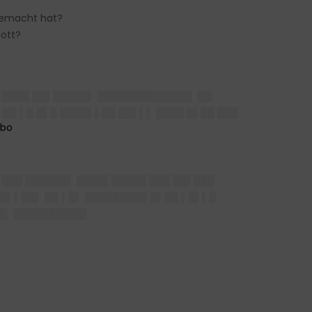
 gemacht hat?
Gott?
 █▌████ ██▌█████▌ █████████████▌ ██
██ ▌█ █▌█ ████▌▌██ ██▌▌▌ ████ █▌██ ███
 ███ ██████▌ ████▌█████ ███ ██▌███
█▌▌██▌ ██ ▌█▌ █████████ █▌██ ▌█▌▌█
█▌ ██████████▌