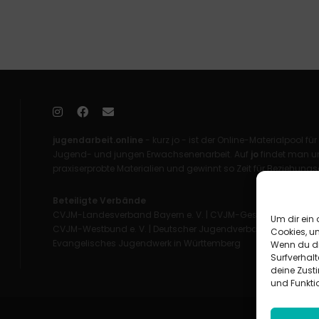
jugendarbeit.online
- kurz jo - ist der Online-Materialpool für
Jugend- und jungen Erwachsenenarbeit. Auf
jo
findet man un
praxiserprobte Materialien und gewinnt so Zeit für Beziehungsa
Beteiligte Verbände
CVJM-Landesverband Bayern e. V.
|
CVJM-Gesamtverband in 
Um dir ein 
CVJM-Westbund e. V.
|
Deutscher Jugendverband „Entschieden 
Cookies, u
Evangelisches Jugendwerk in Württemberg
Wenn du di
Surfverhalt
deine Zust
und Funkti