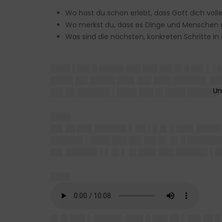
Wo hast du schon erlebt, dass Gott dich voll
Wo merkst du, dass es Dinge und Menschen gi
Was sind die nächsten, konkreten Schritte in
████ ▌██▌█ █████ ███ ███ ██▌█▌█ ██▌▌ ▌
████▌██▌█████ ███▌███ ███▌██████▌ ███ 
██▌██ ██████▌▌████ ███ █▌████ ██████
████
██▌██ ███ ██████▌▌ ██ ▌█ █▌█ ███▌████
██████▌▌████ ███ ██▌██▌█▌ █▌█ ███████
██▌██████▌▌▌ █▌▌ █▌███▌███ ██████▌▌██
████
█▌█▌███ ▌ █████▌ ███▌█ ███ ██ ▌ ██▌██ █