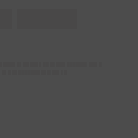
█ █████
█ ████ █▌██ ██▌▌██ █▌███ ██████▌ ██▌█
█▌█▌█ █▌███████ █▌█ ██▌▌█