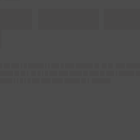
██▌█████ ███
█
█▌██ ██▌▌█ █████ ▌▌██▌█ ███ █████▌█▌ █▌█▌ ███ ████
█████ █▌█▌▌ █▌█ ▌█ ██▌███ ████ █▌███ █▌██▌▌█████ 
████▌▌▌█ ▌█ ██▌███ ███▌█████ █▌▌ ██████