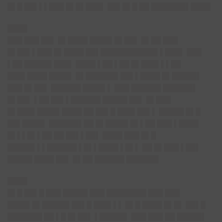
█▌█ ██▌▌▌███ █▌█▌███▌ ██▌█▌█ ██ ███████▌████
████
███ ███ ██▌ █▌████ ████▌█▌██▌ █▌██ ███
█▌██▌▌███ █▌████ ██▌███████████▌▌███▌ ███
▌██ █████▌███▌ ████ ▌██ ▌██ █▌███▌▌▌██
███▌████ ████▌ █▌██████▌██▌▌████ █▌█████▌
███ █▌██▌ ██████ ████▌▌ ███ ██████ ██████▌
█▌██▌ ▌██ ██▌▌██████ █████ ██▌ █▌███
█▌███▌████▌████ ██ ██▌█ ███▌██▌▌ █████ █▌█
██▌████▌ ██████▌██ █▌████▌█▌▌██ ███ ▌████
█▌▌▌█▌▌██ ██ ██▌▌██▌ ████ ███ █▌█
█████▌▌▌██████ ▌█▌▌████ ▌█▌▌ ██ █▌███ ▌██▌
█████ ████ ██▌ █▌██ ██████ ██████▌
████
█▌█ ██▌█ ███ █████ ███ ████████ ███ ███
████▌█▌█████▌██▌█ ███▌▌▌ █▌█ ████ █▌█▌ ██▌█
███████ ██ ▌█ █▌██▌ ▌█████▌ ███ ███ ██ █████▌