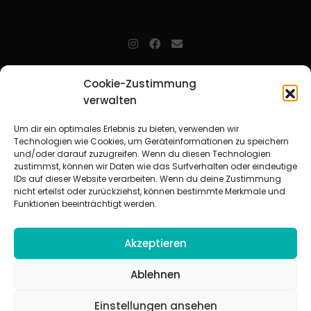
jugendarbeit.online
- kurz jo - ist der Online-Materialpool für
Cookie-Zustimmung
Mitarbeitende in der christlichen Kinder-, Jugend- und jungen
verwalten
Erwachsenenarbeit. Auf
jo
findet man unkompliziert und schnell
zahlreiche praxiserprobte Materialien und gewinnt so Zeit für
Beziehungsarbeit.
Um dir ein optimales Erlebnis zu bieten, verwenden wir
Technologien wie Cookies, um Geräteinformationen zu speichern
und/oder darauf zuzugreifen. Wenn du diesen Technologien
Beteiligte Verbände
zustimmst, können wir Daten wie das Surfverhalten oder eindeutige
CVJM-Landesverband Bayern e. V.
|
CVJM-Gesamtverband in
IDs auf dieser Website verarbeiten. Wenn du deine Zustimmung
Deutschland e. V.
nicht erteilst oder zurückziehst, können bestimmte Merkmale und
CVJM-Westbund e. V.
|
Deutscher Jugendverband „Entschieden für
Funktionen beeinträchtigt werden.
Christus“ e. V.
Evangelisches Jugendwerk in Württemberg
Akzeptieren
Ablehnen
Einstellungen ansehen