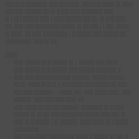
███ █▌█ ███████ ███ ██████▌ ██████ ████ █▌███▌
███ ██▌█████▌██ █▌█ ██▌███ ███████ ███
█▌▌█▌▌█████ ███ ▌███▌█████ ██▌█▌ █▌█ █▌███
██▌███ ███ ████████ ████▌█▌██ ██▌▌▌██▌ ████
█▌███▌ ██ ███ ████████ ▌█ █████ ███ █████ ██
████████▌ ███ █▌██
████
███ █████ █▌█ █████ █▌▌ █████ ██▌██▌█
███ █████ █▌█ █████ ███ █████ ██████▌█
███ ███ ███████████▌█████▌ █████ █████
█▌█▌ ████ █▌█ █▌▌ ███████ ████████ █▌███
██▌███ ██████ ▌▌████ ██▌ ███ ████ ███▌ ███
█████▌ ███ ███ ███ ███▌██
███ ████ █▌██ ██▌█████▌ ███████ █▌█ ███
█████ █▌█▌██ ███ ███████ █████ ███ ██▌█▌
███ █▌█ ████▌▌█▌█████▌ ████ ███▌█▌▌████
████████
███ ███ ████ ███ ███ █▌██ █▌█ ████▌█▌██▌█