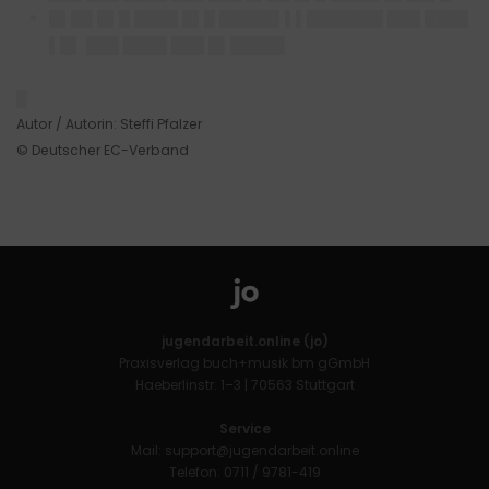
█▌██ █▌█ ████ █▌█ █████▌▌▌███████ ███ ████
▌█▌ ███ ████ ███ █▌█████
█
Autor / Autorin: Steffi Pfalzer
© Deutscher EC-Verband
jugendarbeit.online (jo)
Praxisverlag buch+musik bm gGmbH
Haeberlinstr. 1–3 | 70563 Stuttgart
Service
Mail:
support@jugendarbeit.online
Telefon: 0711 / 9781-419