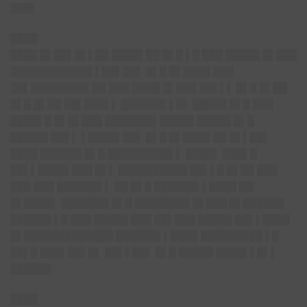
███▌
████
████ █▌██▌█▌▌██ ████▌██ █▌█ ▌█ ███ █████ █▌███
████████████ ▌██▌██▌ █▌█ █▌████ ███
██▌████████▌██ ███ ████ █▌███ ██▌▌▌ █▌█ █▌██
█▌█ █▌██ ██▌███▌▌ ██████▌▌█▌ █████ █▌█ ███
████▌█ █▌█▌███ ███████▌█████ █████ █▌█
█████▌██▌▌ ▌████▌██▌ █▌█ █▌████ ██ █▌▌██▌
████ ██████ █▌█ █████████▌▌ ████▌ ███▌█
██▌▌████▌███ █▌▌ ██████████ ██▌▌█ █▌██ ███
███ ███ ██████▌▌ ██ █▌█ ██████▌▌████ ██
█▌████▌ ███████ █▌█ ████████ █▌███ █▌██████
██████ ▌█ ███ █████ ███ ██▌███ █████ ██▌▌████
█▌█████████████ ██████▌▌████ █████████ ▌█
██▌█ ███▌██▌█▌ ██▌▌██▌ █▌█ █████ ████▌▌█▌▌
██████
████