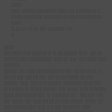
████
███▌ █████▌███████▌████ ██▌█ █████ █▌█
████████████▌████ ███ █▌████ █████████
████
█▌█▌█▌▌█▌█▌ ██▌ ██████▌▌█▌
█
████
███ ████ ███ ██████ █▌█▌██ █████▌███▌ ██▌██
██████ ███ █████████▌ ███▌█▌ ██▌ ███ ███▌████
██████▌
█████▌██▌ ███ ███ █████▌██ ██▌▌█ ███ █▌█▌▌█
██▌██ ██▌ ██▌██ ██▌ ███ █▌██ ████▌██ ███
█████▌ ███▌ ███ █▌█ █████▌███████▌████ ███
█▌█ ████▌█▌█████ █████▌ ██▌████▌ █▌█ ███████
████ ███ █████▌██▌ █▌█ ██████ █▌▌ ███ ██▌▌██
██▌ ████▌██▌ ███ ██▌██ ██ ███ █████▌████▌ ██
███ █████▌███ ▌█ █▌█ █▌██▌██ ████▌ ███