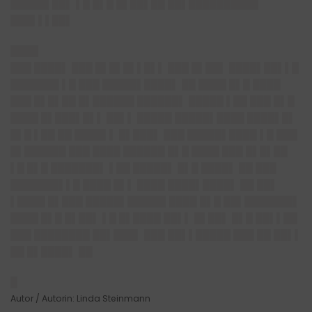
█████▌██▌ ▌█ █▌█ █▌██▌██ ██▌██████████
███▌▌▌██▌
████
███ ████▌ ███ █▌█▌█▌▌█▌▌ ███ █▌██▌ ████▌██▌▌█
███████ ▌█ ███ █████▌████▌ ██ ████ █▌█ ████
███ █▌█▌██ █▌██████ ██████▌ █████ ▌██ ███ █▌█
████ █▌███▌█▌▌ ██▌▌ █████ █████▌████ ████▌█▌
█▌█ ▌██ ██ ████▌▌ █▌███▌ ███ █████▌████ ▌█ ███
█▌██████ ███ ████ ██████ █▌█ ████ ███ █▌█▌██
▌█ █▌█ ███████▌ ▌██ █████▌ █▌█ ████▌ ██ ███
███████▌▌█ ████ █▌▌ ████ ████▌████▌ ██ ██▌
▌████ █▌███ █████▌█████▌████ █▌█ ██▌███████▌
████ █▌█ █▌██▌ ▌█ █▌████ ██▌▌ █▌██▌ █▌█ ██▌▌██
███ ████████ ██▌███▌ ███ ██▌▌█████ ███ ██ ██▌▌
██ █▌████▌ ██
█
Autor / Autorin: Linda Steinmann