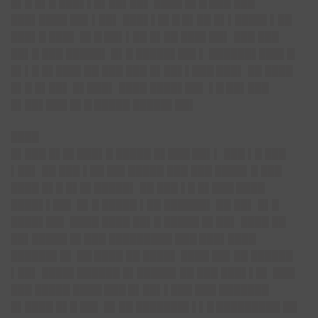
█▌█ █▌█ ███▌▌█▌██▌██▌ ████ █▌█ ███ ███
███▌████ ██▌▌██▌ ███▌▌█▌█ █▌██ █▌▌████▌▌██
███▌█ ███▌ █▌█ ██▌▌██ █▌██ ███▌██▌ ███ ███
██▌█ ███ █████▌ █▌█ █████▌██▌▌ ██████▌███▌█
█▌▌█ █▌███▌██ ███ ███ █▌██▌▌███ ███▌ ██ ████
█▌█ █▌██▌ █▌███▌ ████ ████▌██▌ ▌█ ██▌███
█▌██▌███ █▌█ █████ █████▌██▌
████
█▌███ █▌█▌███▌█ █████ █▌███ ██▌▌ ███ ▌█ ███
▌██▌ ██ ███ ▌██ ██▌█████ ███ ███ ████▌█ ███
████ █▌█ █▌█▌█████▌ ██ ███ ▌█ █▌███ ████
████▌▌██▌ █▌█ █████ ▌██ ██████▌ ██ ██▌ █▌█
████▌██▌ ████ ████ ██▌█ █████ █▌██▌ ████ ██
██▌█████ █▌███ █████████ ███ ███▌████
██████▌█▌ ██ ████ ██ ████▌ ████ ██▌██ ██████
▌██▌ ████▌██████ █▌█████▌██ ███ ███▌▌█▌ ███
███ █████ ████ ███ █▌██▌▌███ ███ ███████
█▌████ █▌█ ██▌ █▌██ ███████▌▌▌█ █████████ ██