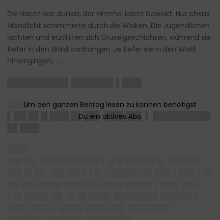
Die Nacht war dunkel, der Himmel leicht bewölkt. Nur etwas
Mondlicht schimmerte durch die Wolken. Die Jugendlichen
lachten und erzählten sich Gruselgeschichten, während sie
tiefer in den Wald vordrangen. Je tiefer sie in den Wald
hineingingen, …
█████████▌██████▌▌███
████
▌██ █▌█ ███ █▌██▌ ███ ██▌▌ █████████
█▌███
████
███ ██▌ █████ ████▌█▌▌ █▌█ ██ ███▌█▌ ████ ██
███ █▌██▌ ███ ██▌▌ ▌█▌█ █████ ███ ███▌▌███▌▌██
██▌██ █████▌ ███ ████ ██▌█ █████▌▌███▌ ███▌
▌██ █████ ██▌ █▌██ ████▌█████████ ██████▌█
█▌█▌▌█▌██▌ █████ █████ ██▌ █▌██ ████