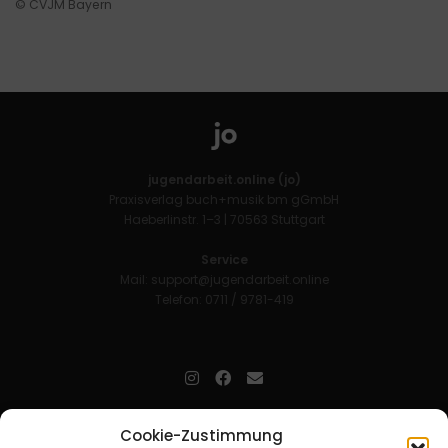
© CVJM Bayern
jugendarbeit.online (jo)
Praxisverlag buch+musik bm gGmbH
Haeberlinstr. 1–3 | 70563 Stuttgart
Service
Mail:
support@jugendarbeit.online
Telefon: 0711 / 9781-419
jugendarbeit.online
- kurz jo - ist der Online-Materialpool für
Cookie-Zustimmung
Mitarbeitende in der christlichen Kinder-, Jugend- und jungen