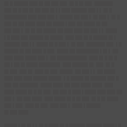
█▌█ █████ ███ █▌██ ██▌██▌ █▌█ █▌██▌ ██████▌
██▌█▌█ ██ █▌██ ██▌█▌▌▌███ █████▌██▌▌▌ █▌█
████████ ███ ███ ██▌▌ ████▌██ ██▌▌ █▌██▌▌ █▌█
██▌█▌██ ███▌███ ██ ████ ▌██▌██ ████ █▌██
██▌██▌▌ █▌█▌██ ████▌██ ███ ███ ██ ██▌▌▌ ████
▌█ ███ ██▌█████ █▌████▌ ███ ██▌█▌█ █████ █▌▌
█████▌██▌▌▌ ████ █▌█ ██▌▌ █▌██▌ ██████▌██▌ ▌█
█████ █▌██ ███▌█ ██▌ ████ ██ ████████ ▌█▌▌ ██
███ ███▌████ ██▌▌ ██ ██████████▌ ███ █▌█ █▌█
██ ▌██ █▌████ ███████▌ ███ █████▌█▌ ██▌ █▌█
█▌██▌ ██▌█▌ ███ █▌██▌ ████▌ ██ ██▌▌▌ ██ ████
███ ███ ███ █████ ████▌ ▌█ ████▌█▌█████▌██▌█
██▌██ ██████▌ ████ ███▌██ ███ ███▌███▌ ███
███▌████ █▌█ █▌██▌ ██ ██▌█ ███ ▌████ ███ ███ ██
██▌▌ ██ ██▌███▌ ███ ████ █▌█ █▌██▌ █▌█ █▌████
██▌▌██▌ ███ █▌██▌ ███ ██▌▌ ███▌▌█████
█▌██▌███▌
████▌▌█▌█▌▌▌ █▌█ ███▌█▌█ █████▌█████▌████ ▌█