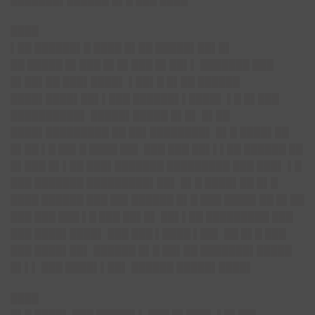
███████▌██████ █▌█ ███ ████
████
▌██ ██████▌█ ████ █▌██ █████▌██▌█▌
██ █████ █▌███ █▌█▌███ █▌██▌▌ ███████ ███
█▌██▌██ ███▌████▌ ▌██▌█ █▌██ ██████
████▌████▌██▌▌███ ██████▌▌████▌ ▌█ █▌███
██████████▌ █████▌█████ █▌█▌ █▌██
████▌█████████ ██ ██▌████████▌ █▌█ ████▌██
█▌██ ▌█ ██▌█ ████ ██▌ ███ ███ ██▌▌▌██ ██████ ██
█▌███ █▌▌██ ███▌███████ █████████ ███ ███▌ ▌█
███ ███████ █████████▌██▌ █▌█ ████▌██ █▌█
████ ██████ ███ ██▌██████ █▌█ ███ ████▌██ █▌██
███ ███ ███ ▌█ ███ ██▌█▌ ██▌▌██ █████████ ███
███ ████▌████▌ ███ ███ ▌████ ▌██▌ ██ █▌█ ███
███ ████▌██▌ ██████ █▌█ ██▌██ ███████▌█████
█▌▌▌ ███ ████▌▌██▌ ██████ █████▌████▌
████