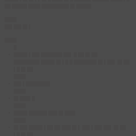
██
█████ ████ █████████ █▌█████
████
██▌██▌█▌▌
████
█
████▌▌██▌███████ ██▌ █ ██ █▌██
████████▌████▌█▌▌█ █ ███████▌█▌▌██▌ █▌██
▌█ █▌██
████
██▌▌████████
████
█▌███▌█
████
████▌██████ ███ █▌███▌
████
█▌██▌████▌▌██ ██ ███ █▌▌ ██▌▌██▌██▌ █▌██
▌█ █▌██