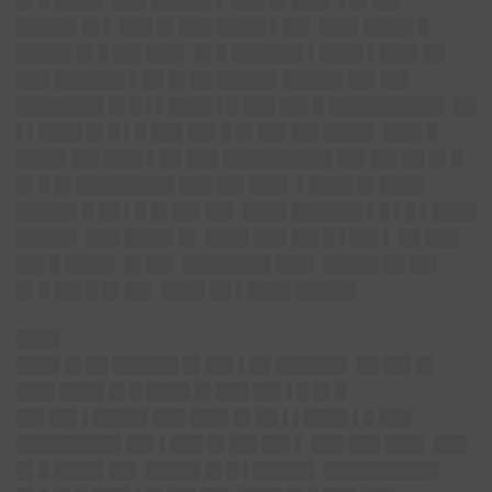
█▌█ ████▌ ███ █████▌▌ ███ █▌███▌ ▌█▌██▌
█████▌█▌▌ ███ █▌███ ████▌▌██▌ ███▌████▌█
█████ █▌█ ██▌███▌ █▌█ ██████▌▌████ ▌███▌██
███ ██████▌▌██ █▌██ █████▌█████▌██▌██▌
████████ █▌█ ▌▌████ ▌█ ███ ██▌█ ██████████▌ ██
▌▌████ █▌█ ▌█ ███ ██▌█ █▌██▌██▌████▌ ███▌█
████▌██▌███▌▌██ ███ ██████████ ██▌██▌██ █▌█
█▌█ █▌█████████ ███ ██▌███▌ ▌████ █▌████
█████▌█ ██ ▌█ █▌██▌██▌ ████ ██████▌▌█ ▌█ ▌████
█████▌ ███ ████▌█▌ ████ ███ ██▌█ ▌██▌▌ ██ ███
██▌█ ████▌ █▌██▌ ████████ ███▌ █████ ██ ██▌
█▌█ ██▌█ █▌██▌ ████ ██ ▌████ █████▌
████
████ █▌██ ██████ █▌██▌▌██ ██████▌ ██ ██▌█▌
███▌████ █▌█ ████ █▌███ ██▌▌█ █▌█
██▌██▌▌█████ ███ ███▌█▌██ ▌▌████ ▌█ ███
█████████▌██▌▌███ █▌██▌██▌▌ ███ ███ ███▌ ███
█▌█ ████▌██▌ █████ █▌█ ▌█████▌ ██████████▌