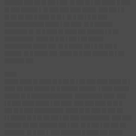
██████ ███ ██ █▌██▌▌██▌ █▌██▌█▌▌██ ████▌█ ███
█▌███ █████▌▌ █▌███ ███ ███▌████▌ ███ ██▌▌█
█▌██ ██ ██▌█ ███▌█▌█▌▌ █▌█ ██ ▌█ █▌███
█████████████ ████▌▌██ ███▌ █▌█ ██████
███████▌█▌ █▌█ ███▌█▌████ ██▌█████▌▌█ ██
█████████▌ ████ █▌█ █▌▌██▌▌██ █████
█████████ ████▌██▌ █▌█ ████▌██ ▌█ █▌██▌█
█████▌ █▌█ ████▌██▌ ████ █▌█ ██▌█████ █▌▌██
██████▌██▌
████
████▌████ █▌████ █▌█ ██ █▌▌██ ███ ███▌████ █▌▌
███▌██ ███ █████ █▌█ █████▌█████▌ ▌███▌█████
█████ █▌█ █████████████▌ █████████ ███▌ ███
▌█ ███ ████ ████▌▌██ ███▌ ███ ███ ███▌█▌█▌█
██▌█▌█ ███ █████████▌ ████ █▌█▌███ █▌██▌██
▌▌█████ █▌█ █▌██ ██▌▌██ ███ █████████▌ ███ ███
█████▌██ ██▌██████ ██▌▌██▌ █▌█ ██▌▌██ ██▌██
██████▌ █▌█ ██▌▌ ███ ██████▌█ ████ ██▌████▌