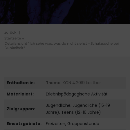
zurück
|
Startseite
Detailansicht "Ich sehe was, was du nicht siehst – Schatzsuche bei
Dunkelheit"
Enthalten in:
Thema
: KON 4.2019 kostbar
Materialart:
Erlebnispädagogische Aktivität
Jugendliche, Jugendliche (15-19
Zielgruppen:
Jahre), Teens (12-16 Jahre)
Einsatzgebiete:
Freizeiten, Gruppenstunde