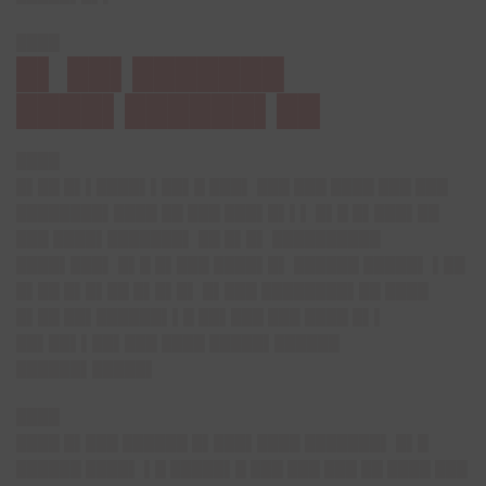
████
█▌ ██▌███████
████▌██████▌██
████
█▌██ █▌▌████▌▌██▌█ ███▌ ███ ███ ████ ███ ███
████████▌████ ██ ███ ███▌█▌▌▌ █▌█ █▌███▌██
███ ████▌███████▌ ██ █▌█▌ ██████████
████▌███▌ █▌█ █▌███ ████▌█▌ ██████ █████▌ ▌██
█▌██ █▌█▌██ █▌█▌█▌ █▌███ ████████▌██ ████
█▌██ ██▌██████▌▌█ ██▌███ ███ ████ █▌▌
██▌██▌▌██▌███ ████ █████▌██████
██████▌█████▌
████
████ █▌███ ██████ █▌███▌████ ███████▌ █▌█
██████ ████▌ ▌█ █████▌█ ███ ███ ███ ██ ████ ███