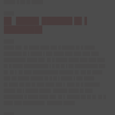
████▌█ ██ █▌████▌
████
█▌ ████▌██████ █▌▌
███████▌
████
████ ██▌ █▌████ ███▌██▌█ █████ █▌█ ████
███████ █▌▌████▌▌██▌████ ███ ███ ███ ███
████████▌████ ██▌ █▌█ ████▌████ ███ ███ ███
█▌█ ████ █████████▌▌█ █▌█▌▌██ █████████ ██▌
█▌ █▌▌ █▌███ ██████████ █████▌█▌ ██ █▌████
██▌██ ████▌█████ █▌█ █▌▌████▌▌██▌████
█▌███▌██ ██ █▌███ ███▌██▌▌ ███ █▌█ ██████
████▌██ ▌█████ ████▌ █████▌████ █▌███
███████▌█ ████ ███▌██▌ █▌▌ █████ ██ █▌█▌ █▌█
███▌███ ████████▌ ██████ ████▌
████