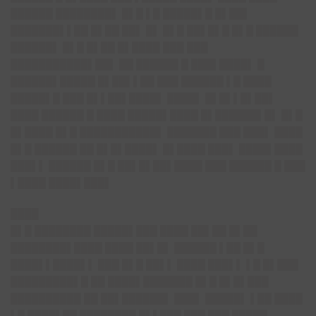
██████ ████████▌ █▌█ ▌█ █████▌█ █▌██▌
███████▌▌██ █▌██ ██▌ █▌ █▌█ ██▌█▌█ █▌█ ██████
██████▌ █▌█ █▌██ █▌████ ███ ███
███████████▌██▌ ██ ██████ █ ███▌████▌ █
██████▌█████ █▌██▌▌██ ███ ██████ ▌█ ████
█████▌█ ███ █▌▌██▌████▌ ████▌ █▌█▌▌█▌██▌
████ ██████ █ ████ █████▌████ █▌██████▌█▌ █▌█
█▌████ █▌█ ███████████▌ ███████ ███ ███▌ ████
█▌█ ██████ ██ █▌█▌████▌ █▌████ ███▌ ████▌████
███▌▌ ██████ █▌█ ██▌█▌██▌████ ███ ██████ █ ███
▌████ ████▌███▌
████
█▌█ ████████ █████▌███ ████ ██▌██ █▌██
████████▌████ ████ ██▌█▌ ██████ ▌██ █▌█
████▌▌████▌▌ ███ █▌█ ██▌▌ ████ ███▌▌ ▌█ █▌███
█████████▌█ ██ ████▌███████ █▌█ █▌█▌███
██████████ ██ ██▌██████▌ ███▌ █████▌ ▌██ ████
▌█ ████▌██ ████████ █▌▌███ ███ ███ █████