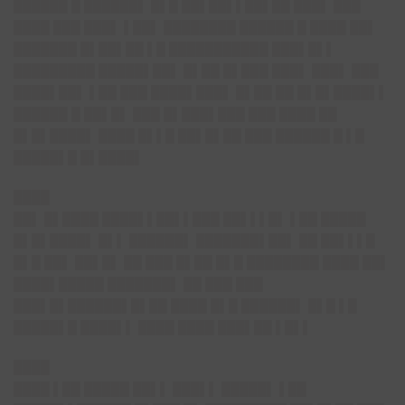
██████ █ ██████▌ █▌█ ██▌██▌▌██▌██ ███▌ ███
████ ███ ███▌ ▌██▌ ████████ ██████ █ ████ ██▌
███████ █▌██▌██ ▌█ ███████████ ███▌█▌▌
█████████ █████▌██▌ █▌██ █▌███ ███▌ ███▌ ███
████▌██▌ ▌██ ███ ████▌███▌ █▌██ ██ █▌█▌████▌▌
██████ █ ██▌█▌ ███ █▌███▌███ ███ ████ ██
█▌█▌████▌ ████ █▌▌█ ██▌█▌██ ███ ██████ █ ▌█
█████▌█ █▌████▌
████
██▌ █▌████ ████▌▌██▌▌███ ██▌▌▌█▌ ▌██ █████
█▌█▌████▌ █▌▌ ██████▌ ███████▌██▌ ██ ██▌▌▌█
█▌█ ██▌ ██▌█▌ ██ ███ █▌██ █▌█ ████████ ████ ██▌
████▌█████ ███████▌ ██ ███ ███
███▌█▌██████▌█▌██ ████ █▌█ ██████▌ █▌█ ▌█
█████▌█ ████▌▌ ████ ████ ███▌██ ▌█▌▌
████
████ ▌██ █████ ██▌▌ ███▌▌ █████▌ ▌██