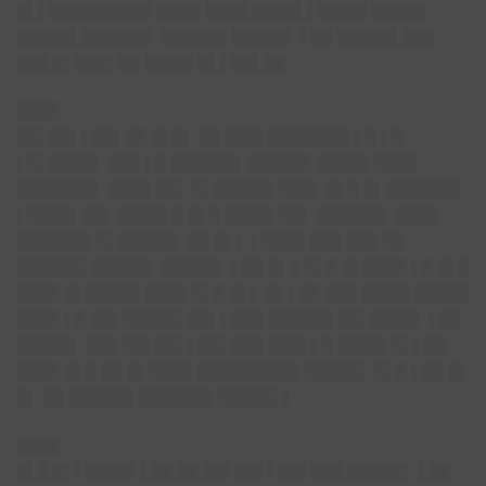
█▌▌█████████▌████ ████ ████▌▌████▌█████
█████▌██████▌ ██████ █████▌ ▌██ █████▌███
███ █▌███▌██ ████▌█▌▌██▌██
████
██▌██▌▌██▌██ █▌█▌ ██ ███▌███████▌▌█ ▌█
▌█▌████▌ ███ ▌█ ██████▌██████ █████ ████
███████▌ ████ ██▌ █▌█████▌███▌ █▌█ █▌███████
▌████▌██▌ ████▌█ █▌█ ████▌██▌ ██████▌ ████
███████ █▌█████▌ ██ █▌▌ ▌████ ███ ███ ██
██████▌█████▌ █████▌ ▌██ █▌█ █▌█ █▌████ ▌█ █▌█
████ █▌█████ ████ █▌█ █▌▌ █▌▌██ ███ ████▌█████
████ ▌█ ██▌█████▌██▌▌███ ██████ ██▌████▌ ▌██
█████▌ ███ ██▌██▌▌██▌███ ███▌▌█ ████▌█▌▌██
████ █▌█ ██ █▌████ █████████▌█████▌ █▌█ ▌██ █▌
█▌ ██ ██████ ███████ █████▌▌
████
█▌█ █▌▌████▌▌██ ██ ██▌██▌▌██▌███ █████▌ ▌██