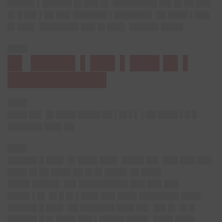
█████▌▌██████ █▌███ █▌ █████████ ██▌█▌██ ███
█▌█ ██▌▌██ ███ ███████ ▌███████▌ ██ ████ ▌███
█▌███▌ ████████ ███ █▌███▌ ██████ ████▌
████
█▌ ████▌▌██▌▌███ █▌▌
██████████
████
████ ██▌ █▌████ ████▌██ ▌█▌▌▌ ▌██ ████ ▌█ █
███████ ███▌██
████
██████ █ ███▌ █▌████ ███▌ ████▌██▌ ███ ███ ███
████ █▌██ ████ ██ █▌█▌████▌ █▌████
████▌█████▌ ██▌██████████ ███ ███ ███
████▌▌█▌ █▌█ █▌▌███▌███ ████ ████████ ████
██████ █ ███▌ ██ ███████ ███▌██▌ ██▌█▌ █▌█
██████ █ █▌████ ███ ▌█████ ████▌ ████ ████