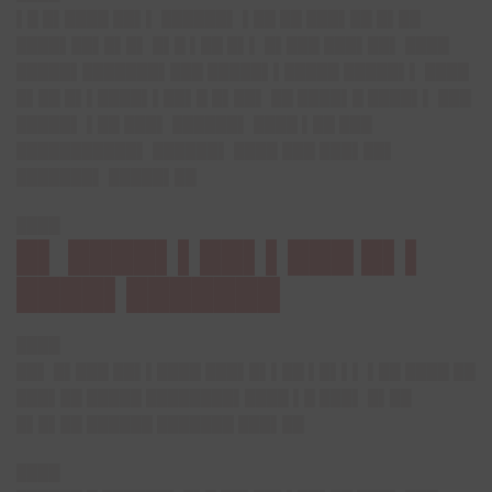
▌█ █▌████ ██▌▌ ██████▌ ▌██ ██ ███▌██ █▌██
████▌██▌█▌█▌ █▌█ ▌██ █▌▌ █▌███ ███▌██▌ ████
█████▌███████▌███ █████▌▌█████ █████▌▌ ████
█▌██ █▌▌████▌▌██▌█ █▌██▌ ██ ████▌█ ████▌▌ ███
█████▌ ▌██ ███▌ ██████▌ ████ ▌██ ███
███████████▌ ██████▌ ████ ███ ███▌██▌
███████▌ █████▌██
████
█▌ ████▌▌██▌▌███ █▌▌
████▌███████
████
██▌ █▌███ ██▌▌████ ███▌█▌▌██ ▌█▌▌▌ ▌██ ████ ██
███▌██ █████ ████████▌████ ▌█ ███▌ █▌██
█▌█▌██ ██████ ███████ ███▌██
████