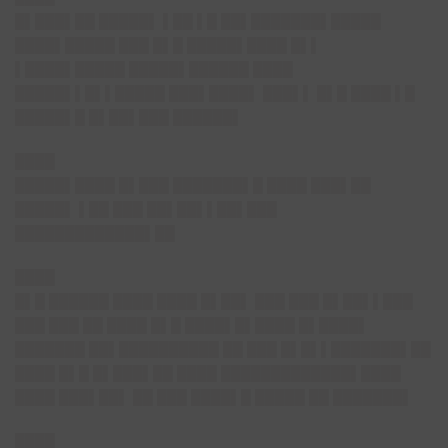
█▌███▌██ █████▌ ▌██ ▌█ ██▌███████▌█████
████▌█████ ███ █▌█ █████▌████ █▌▌
▌████▌█████ █████▌██████ ████
█████▌▌█▌▌█████ ███▌████▌ ███▌▌ █▌█ ████ ▌█
█████▌█ █▌██▌███ ██████▌
████
█████▌████ █▌███ ███████▌█ ████ ███▌██
█████▌ ▌██ ███ ██▌██▌▌██▌███
█████████████▌██
████
█▌█ ██████ ████ ████ █▌██▌ ███ ███ █▌██▌▌███
███ ███ ██ ████ █▌█ ████▌█▌████ █▌████▌
███████ ██▌██████████ ██ ███ █▌█▌▌███████▌██
████ █▌█ █▌███▌██ ████ █████████████▌████
████ ███▌██▌ ██ ███ ████▌█ █████ ██ ███████▌
████