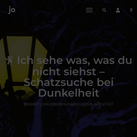
toggle
navigation
Ich sehe was, was du
nicht siehst –
Schatzsuche bei
Dunkelheit
EINHEIT | ERLEBNISPÄDAGOGISCHE AKTIVITÄT