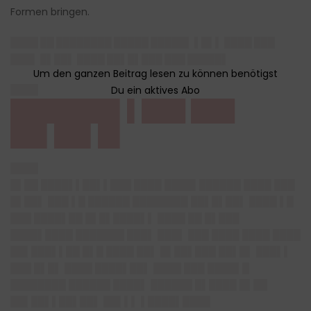
Formen bringen.
████ ██ ████████ █████ █████▌ ▌█▌▌ ████ ███
███▌ █▌██▌ ████ ██▌█▌███ ███ █████▌
████
███████▌▌███ ███
██▌██▌█▌
████
█▌██ ████▌▌██▌▌███ ████ ████▌██████ ████ ███
█▌██▌ ███ ▌█ ██████ ████████ ██▌█▌██▌ ████ ▌█
███ ████▌██ █▌█▌████▌▌ ████ ██ █▌███
████▌████ ███████ ███▌ ███▌ ███ ████ ████ ████
██▌███▌▌██ █▌█ ████ ██▌ █▌██▌███ ██▌█▌ ███▌▌
███ █▌█▌ ████ ████▌██▌ ████ ███ ████▌█
████████ ██████ ████▌ ██████ █▌████ █▌██
██▌██▌▌██▌██▌ ██▌▌▌ ▌████▌████