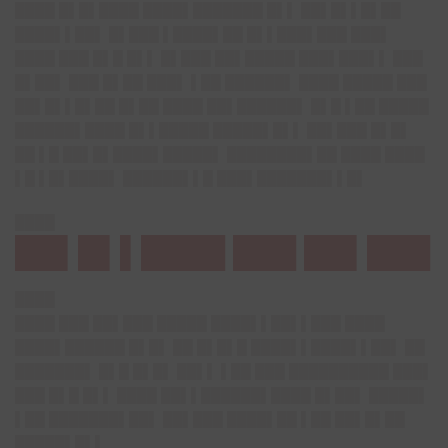
████ █▌█▌████ ████▌███████ █▌▌ ██▌█▌▌█▌██
████▌▌██▌ █▌███ ▌████▌██ █▌▌███▌███ ███▌
████ ███ █▌█ █▌▌ █▌███ ██▌█████ ███▌███▌▌ ███
█▌██▌ ███ █▌██ ███▌ ▌██ ██████▌ ████ █████ ███
██▌█▌▌█▌██ █▌██ ████ ██▌██████▌ █▌█ ▌██ █████
██████▌████ █▌▌█████ █████▌█▌▌ ██▌███ █▌█▌
██ ▌█ ██▌█▌████▌█████▌ ████████▌██ ████ ████
▌█ ▌█▌████▌ ██████▌▌█ ███▌███████▌▌█▌
████
██▌█▌▌████ ███ ██▌███
████
████ ███ ██▌███ █████ ████▌▌██▌▌███ ████
████▌██████ █▌█▌ ██ █▌█▌█ ████▌▌████▌▌██▌ ██
███████▌ █▌█ █▌█▌ ██▌▌ ▌██ ███ ██████████ ███▌
███ █▌█ █▌▌ ████ ██▌▌██████▌████ █▌██▌ █████▌
▌██ ███████▌██▌ ██▌███ ████▌██ ▌██ ██▌█▌██
█████▌█▌▌