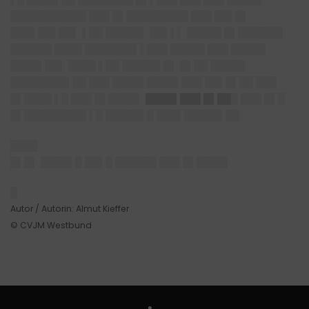
███████████ ███ █▌█████████ ███ ██▌█▌
███▌██▌██▌ ▌██ █████▌ ██▌▌▌ █████ █▌██████▌
██████ ████ ███████▌▌███ █████ ███ █████
████▌██▌ ████ ▌██ █████▌█▌ █▌██ █████
████████▌██ ███ ████▌████▌███ ██▌█▌██ ███
█▌████ ▌█ ███ █▌████▌
████▌███ █▌██
█ ███ █▌█
█▌█████████ ▌█ █████▌█ ███▌█████▌██
████
█▌█▌ ████▌█ ██▌█ ██████ ███ █▌████▌
█
Autor / Autorin: Almut Kieffer
© CVJM Westbund