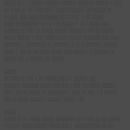
████ █▌▌ ▌████▌█████ █████▌██████ ████▌▌██▌
█▌█ ██ █▌ █▌ ███ ██▌▌█████████▌██ ████▌█▌
█▌██▌ ██▌███ ███████ ██████▌ ▌██ ████
███▌███████▌▌█ ▌█ ▌█▌████▌▌ █▌▌███▌███
█████▌█ ▌██ █▌████ ████▌ █████ ▌██ ██ ████
████ ████▌▌██▌▌███ ████ ████▌██████ ██▌███
█████▌▌ ███████ █▌█████ ▌█ █▌█ █████ ▌████▌
███▌▌ ██ █▌██ ███▌████ ███ ████ ▌█ █████▌█
████ ██▌ ▌████▌██ ████▌
████
█▌██▌▌█ ▌█▌ ▌█ ▌████ ██▌▌▌ ████ ▌██
█████▌██████ ████ ██▌██▌▌██▌██ ████ █████
██▌▌██ █▌████ █▌██████▌▌ ███ █▌██▌ ▌█ ████▌
██▌█ ████ ████ ▌▌████ ▌███▌▌██
████
████ █▌█▌████ ████▌███████ █▌████ █▌██ ████
▌████▌████ ████▌████ ██▌▌ █████████ █▌██