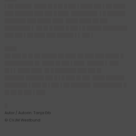
▌██ █████▌ ████ █▌█ █▌█ ██▌▌████ ██▌▌██ ████
███ ██████ ███ ██▌█ ███▌ ████████▌ ▌█ ██████
███████ ███ ████▌███▌ ████ ████ ██ ██▌
████████▌▌ ██ █▌█ ███▌█ ██▌▌█ █████ ████████
███ ██▌▌██ ███▌███ █████▌▌▌ ██▌▌
████
██ ███ █▌█▌██ █████ ██ ███▌██ ███ ███ ████▌█
█████████▌█▌ ████ █▌██▌▌███▌ █████▌▌ ███
█▌▌▌ ████ ███▌ █▌█ ███████ ███ ██▌█▌
██████▌██████ ██▌█ ▌█ ███ █▌██▌ ████ ██████
███████▌▌███ █▌▌██▌▌██ ██████▌ █████████▌█
█▌██ █▌██▌▌███
█
Autor / Autorin: Tanja Erb
© CVJM Westbund