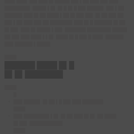
███▌███▌ ██▌███ █▌█████ ██▌▌██ ███ ██▌███
████████▌
████▌▌█▌ █▌█ █▌█ ██▌█████▌ ██▌▌██
██████ ███ █▌██ ████ ▌██ █▌██▌██▌ █▌██ ██▌██
██▌▌██ ███ ██▌██ ███████▌███
█▌█ ██████ █▌██
█▌██▌ ███ █▌████▌▌██▌ ███████ ████████ █████
██ ██▌███ ███▌▌▌█▌ ████ █▌█ ██▌█ ███▌ ██████
███ ██████ ▌████▌
████
██████ ████ █▌█
█▌█▌███████▌
████
█
███ █████▌ █▌██ ▌█ ██▌███ ███████
████
███ ████████▌▌█▌ █▌██ ███ █▌█▌ ██ ████
█▌██▌ ███████████
████