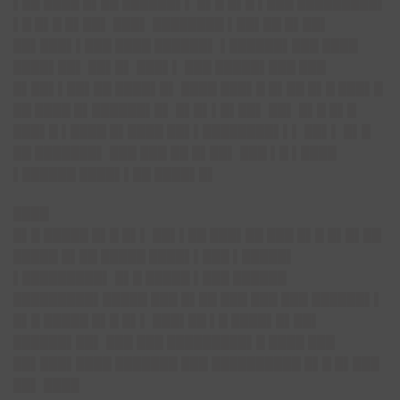
▌██ ████ █▌██ ██████▌▌ █▌█ █▌█ ▌███ █████████▌
▌█ █▌█ █▌██▌ ███▌ ████████ ▌██▌██ █▌██▌
██▌███▌▌███ ████ ██████▌ ▌██████▌███ ████
████▌██▌ ██▌█▌ ███▌▌ ███ █████▌███ ███
█▌██▌▌██▌██ ████▌█▌ ████ ███▌█ █▌██ █▌█ ███▌█
██ ████ █▌██████▌█▌ █▌█▌▌█▌██▌ ██▌ █▌█ █▌█
███▌█ ▌████ █▌████ ██▌▌████████▌▌▌ ██▌▌ █▌█
██ ███████▌ ███ ███ ██ █▌██▌ ███ ▌█ ▌████
▌██████ ████▌▌██ ████▌█▌
████
█▌█ █████ █▌█ █▌▌ ██▌▌██ ███▌██ ███ █▌█ █▌█▌██
█████ █▌██ █████ ████▌▌███ ▌█████▌
▌█████████▌ █▌█ █████ ▌███ ██████
█████████▌█████ ███ █▌██ ███ ███ ███ ██████▌▌
█▌█ █████ █▌█ █▌▌ ███▌██ ▌█ ████▌█▌██▌
██████▌██▌ ███ ███ █████████▌█ ████ ███
██▌███▌████ ███████ ███ ██████████ █▌█ █▌███
██▌ ████