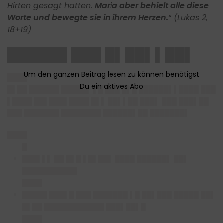
Hirten gesagt hatten.
Maria aber behielt alle diese
Worte und bewegte sie in ihrem Herzen.
“ (Lukas 2,
18+19)
██████ ███ █▌██▌▌██▌
████
█▌██ ██████ █████▌ ▌█ ███ █▌█ ██████▌▌████ ███
▌████ ██▌███▌████ █▌▌ ██▌▌██ ███▌ ███ ███▌██
███ ███████ ████████ ██████▌██ ███████▌
████
█
███▌▌▌ ██ █▌█ ▌█▌██▌ ████ ██████▌ ██▌
███████████
████
█████ ███▌█ ███ ███████ ▌█ ██▌███ █████ ██▌
█▌██ ████████████ ███▌██▌█
████