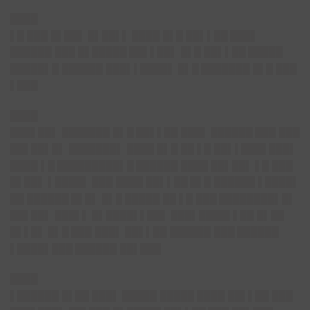
████
▌█ ███ █▌██▌ █▌██▌▌ ████ █▌█ ██▌▌██ ███▌
██████ ███ █▌█████ ██▌▌██▌ █▌█ ██▌▌██ █████
█████▌█ ██████ ███▌▌████▌ █▌█ ███████ █▌█ ███
▌███
████
███▌██▌ ███████ █▌█ ██▌▌██ ███▌ ██████ ███ ███
██▌██▌█▌ ███████▌ ████ █▌█ ██ ▌█ ██▌▌███▌███▌
████ ▌█ █████████▌█ ██████ ████ ██▌██▌ ▌█ ███
█▌██▌ ▌████▌ ███ ████ ██▌▌██ █▌█ ██████ ▌████▌
██ ██████ █▌█▌ █▌█ █████ ██ ▌█ ███ ████████▌█▌
██▌██▌ ███▌▌ █▌████▌▌██▌ ███
▌████▌▌██ █▌██
█▌▌█▌ █▌█ ███ ███▌ ██▌▌██ ██████ ███ ██████
▌████▌███
██████ ██▌███
████
▌██████ █▌██ ███▌ █████ █████ ████ ██▌▌██ ███