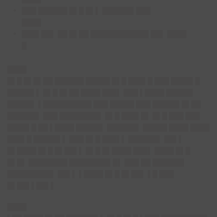
███ ██████ █▌█ █▌▌ ██████▌███
████
███▌██▌ ██ █▌██ ████████████ ██▌ ████
█
████
█▌█ █▌█▌██ ██████ █████ █▌█ ███▌█ ███ ████▌█
█████▌▌ █▌█ █▌██ ████ ███▌ ███ ▌████ █████▌
█████▌ ▌██████████ ███ █████ ███ █████▌█▌██
██████▌ ███ ████████▌ █▌█ ███▌█▌ █▌█ ███ ███
████▌█ ██ ▌████ █████▌ ██████▌ █████ ████ ████
███▌█ █████▌▌ ███ █▌█ ███▌▌ ██████▌ ██▌▌
█▌████ █▌█ █▌██▌▌ █▌█ █▌████ ███▌ ████ █▌█
█▌█▌ ████████ ████████▌█▌ ███ ██ ██████▌
█████████▌ ██▌▌ ▌████ █▌█ █▌██▌ ▌█ ███
█▌██▌▌██▌▌
████