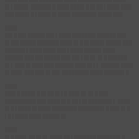
█▌▌████▌ ███
███▌█ ████ ████▌█ █▌██ ▌████ ███▌
███ ████▌█ ▌████ █▌████ ████████ ████▌███
████
██▌█ ██▌█████▌██▌▌████ ███████▌██████ ███
█▌██▌█████ ███████ ████ █▌█ █▌████▌█████ ███
██████▌▌████ ████ ███ ▌████ █████▌████
██████ ███ ██▌█████ ███ ██▌▌█▌█▌ █▌█ ██████
█▌▌ ███ █▌███▌███ ██████ ███▌█▌▌▌ ██████ ████
█▌███▌ ███ ███ █▌██▌ ████████▌████ ██████▌█
████
███▌█ ████▌█ █▌██ █▌▌█ ███▌█▌ █▌█ ███
██████████ ███ ████ █▌█ ██ ▌█▌███████▌▌ ████
█▌█ ▌████ █▌████ ████████ ████████▌█ ███ █▌█
▌█ ▌████ ████ █████▌█▌
████
█▌█ ███▌ ██ █▌█▌ ████ ██ ▌███████ ███████▌█