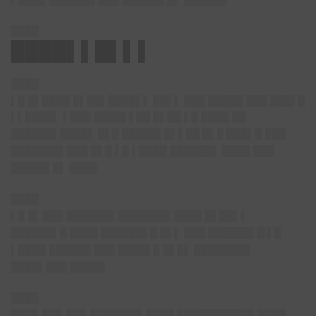
████
████▌▌█▌▌▌
████
▌█ █▌████ █▌██▌████▌▌ ██▌▌ ███ █████ ███ ███▌█
▌▌████▌ ▌███ ████▌▌██ █▌██ ▌█ ████ ██
██████▌████▌ █▌█ █████▌█▌▌██ █▌█ ███▌█ ███
███████▌███ █▌█ ▌█ ▌████ ██████▌ ████ ███
█████▌█▌ ████
████
▌█ █▌███ ███████ ███████▌████ █▌██▌▌
███
███▌█ ████ ██████▌█ █▌▌ ███ ██████▌█ ▌█
▌████ ██████ ███ ████▌█ █▌█▌ ████████
████▌███ █████
████
████ ███ ███ ███████▌████ ███████████ ████