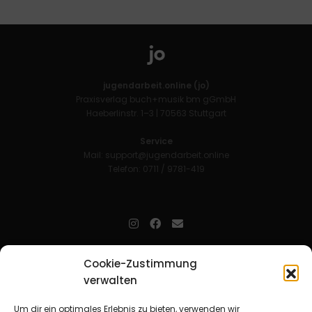
jugendarbeit.online (jo)
Praxisverlag buch+musik bm gGmbH
Haeberlinstr. 1–3 | 70563 Stuttgart
Service
Mail:
support@jugendarbeit.online
Telefon: 0711 / 9781-419
jugendarbeit.online
- kurz jo - ist der Online-Materialpool für
Cookie-Zustimmung
Mitarbeitende in der christlichen Kinder-, Jugend- und jungen
verwalten
Erwachsenenarbeit. Auf
jo
findet man unkompliziert und schnell
zahlreiche praxiserprobte Materialien und gewinnt so Zeit für
Beziehungsarbeit.
Um dir ein optimales Erlebnis zu bieten, verwenden wir