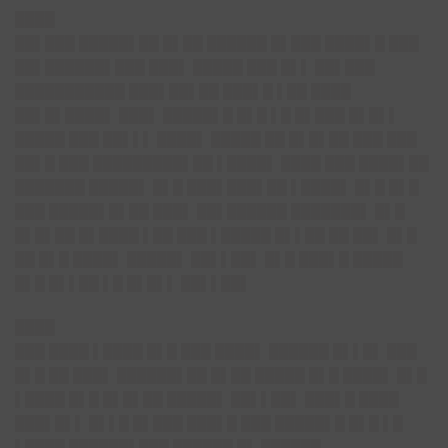
████
██▌███ █████▌██ █▌██ ██████ █▌███ ████▌█ ███
██▌██████▌███ ███▌ █████ ███ █▌▌ ██▌███
███████████ ███▌██▌██ ███▌█ ▌██ ████
██▌█▌████▌ ███▌ █████▌█ █▌█ ▌█ █▌███ █▌█▌▌
█████ ███ ██▌▌▌ ████▌ █████ ██ █▌█▌██ ███ ███
██▌█ ███ █████████▌██ ▌████▌ ████ ███ ████▌██
███████ █████▌ █▌█ ███▌███▌██ ▌████▌ █▌█ █▌█
███ █████▌█▌██ ███▌ ██▌██████ ███████▌ █▌█
█▌█▌██ █▌████ ▌██ ███ ▌█████ █▌▌██ ██ ██▌ █▌█
██ █▌█ ████▌ █████▌ ██▌▌██▌ █▌█ ███▌█ █████
█▌█ █▌▌██ ▌█ █▌█▌▌ ██▌▌██▌
████
███ ████ ▌████ █▌█ ███ ████▌
██████ █▌▌█▌ ███
█▌█ ██ ███▌ ██████▌██ █▌██ █████ █▌█ ████▌ █▌█
▌████ █▌█ █▌█▌██ █████▌ ██▌▌██▌
███▌█ ████
███▌█▌▌ █▌▌█ █▌███ ███▌█ ███ █████▌█ █▌█ ▌█
▌████ ██████▌
███ ██████ █▌ ██████