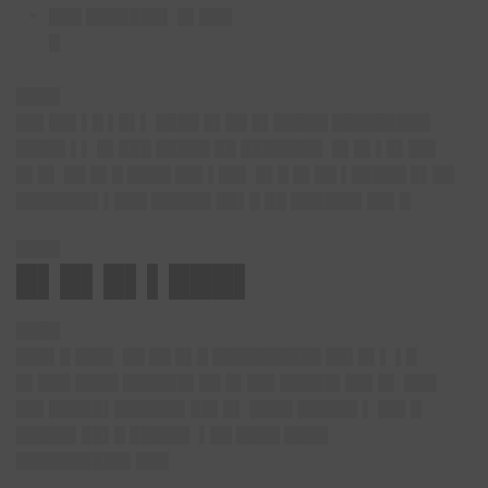
███ ███████▌ █▌███
█
████
█
█▌██▌▌█ ▌█▌▌ ████ █▌██ █▌█████ █████████
████▌▌▌ █▌███ █████ ██ ███████▌ █▌█▌▌█▌██▌
█▌█▌ ██ █▌█ ████ ██▌▌██▌ █▌█ █▌██ ▌█████ █▌██
███████▌▌███ █████▌██▌█ ██ ██████▌██▌█
████
█▌█▌█▌▌███▌
████
███▌█ ███▌ ██ ██ █▌█ ██████████ ██▌█▌▌ ▌█
█▌███ ████ ██████▌██ █▌██▌█████▌██▌█▌ ███
██▌█████▌██████▌██▌█▌ ████ █████▌▌ █
█▌█
█████▌██▌█ █████▌ ▌██ ████ ████
██████████▌███