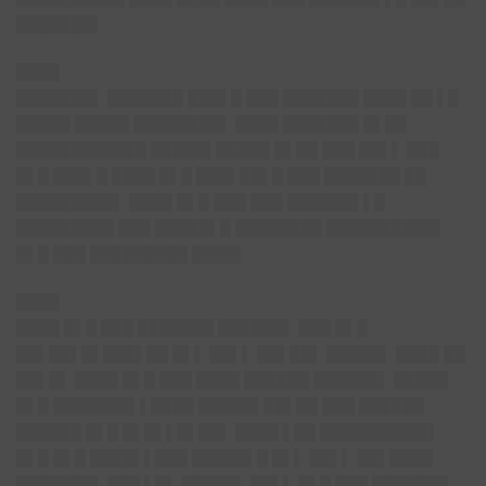
███████▌
████
███████▌ ███████ ███▌█ ███ ███████ ████ ██ ▌█
█████ █████ ████████▌ ████ ███████ █▌██
████████████ █████▌█████ █▌██ ███ ██▌▌ ███
█▌█ ███▌█ ████ █▌█ ███▌██▌█ ███ ███████ ██
█████████▌ ████ █▌█ ███ ███ ██████▌▌█
█████████ ███ █████▌█ ████████ ██████████▌
█▌█ ███ █████████ ████▌
████
████ █▌█ ███ ███████ ██████▌ ███ █▌█
██▌██▌█▌███▌██ █▌▌ ██▌▌ ██▌██▌ █████▌ ████ ██
██▌█▌ ████ █▌█ ███ ████ ██████ ██████▌ █████
█▌█ ███████▌▌████ █████▌██▌██ ███ ██████
██████ █▌█ █▌█▌▌█▌██▌ ████ ▌██ ██████████▌
█▌█ █▌█ ████▌▌███ █████▌█ █▌▌ ██▌▌ ██▌████
███████▌ ███ ▌█▌ █████▌ ██▌▌ █▌█ ███ ███████