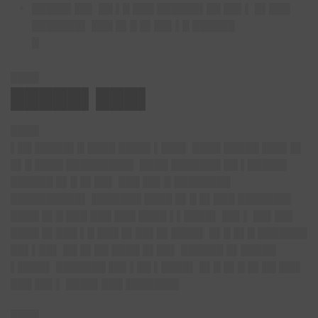
█████▌██▌ ██ ▌█ ███ ██████▌██ ██▌▌ █▌███
███████▌ ███ █▌█ █▌██▌▌█ ██████
█
████
█████▌███▌
████
▌██ █████▌█ ████ ████▌▌███▌ ████ █████ ███▌█▌
█▌█ ████ █████████▌ ████ ███████ ██ ▌█████▌
██████ █▌█ █▌██▌ ███ ██▌█ ████████
██████████▌ ███████ ████ █▌█ █▌███ ███████▌
████ █▌█ ███ ███ ███ ████ ▌▌████▌ ██▌▌ ██▌██▌
████ █▌███ ▌█ ███ █▌██▌█▌████▌ █▌█ █▌█ ███████
██▌▌██▌ ██ █▌██ ████ █▌██▌ ██████ █▌█████
▌████▌ ███████ ██▌▌██ ▌████▌ █▌█ █▌█ █▌██ ███
███ ██▌▌ ████▌███ ███████▌
████