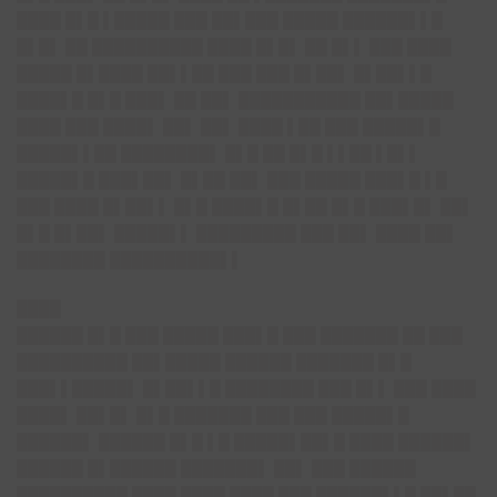
████ █▌█ ▌█████ ███ ██▌███ █████ ██████▌▌█
█▌█▌ ██ ██████████ ████ █▌█▌ ██ █▌▌ ███ ████
█████ █▌████ ██▌▌██ ███ ███ █▌██▌ █▌██▌▌█
████▌█ █▌█ ███▌ ██ ██▌ ███████████ ██▌█████
████ ███ ████▌ ██▌ ██▌ ████ ▌██ ███ █████▌█
█████▌▌██ ████████▌ █▌█ ██ █▌█ ▌▌██ ▌█▌▌
█████▌█ ███▌██▌ █▌██ ██▌ ███ █████ ███▌█ ▌█
███ ████ █▌██▌▌ █▌█ ████▌█ █▌██ █▌█ ███▌█▌ ██▌
█▌█ █▌██▌ █████▌▌ █████████ ███ ██▌ ████ ██▌
████████ ██████████▌▌
████
██████ █▌█ ███ █████ ███▌█ ███ ███████ ██ ███
██████████ ██▌█████ ██████ ███████ █▌█
███▌▌█████▌ █▌██▌▌█ ████████ ███ █▌▌ ███ ████
████▌ ██▌█▌ █▌█ ███████ ███ ███ █████▌█
██████▌ ██████ █▌█ ▌█ █████▌██▌█ ████ ██████▌
██████ █▌██████ ███████▌ ██▌ ███ ██████
██████████ ████ ████ ████ ███ ██████▌▌█ ██▌██