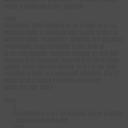
███ █▌█ █████ ████ ██▌▌ ██████▌
████
███ █████▌ ████ █████ █▌█▌ ██ █▌███▌ █▌█ ▌██
████ ███████▌█ ██████ █▌███ ▌▌████ █▌██▌ ▌█
███████ ████▌ ████████▌▌ ███████ █▌█ ███ ████
█████████▌ ████ █▌█ █████ █▌██▌ ██ █▌█▌
█▌██▌███ ██████▌ ████ ███ ██████▌██ ███▌███
███████ █▌█ ▌███████▌ ████ ██ █▌█ ▌██ █▌████▌
█████▌ █▌██▌ ███ ███ ███ ██▌ █▌█▌▌█▌██▌ ███▌
▌██ ████ █▌███▌ █▌█ ████ ████ ███████▌ █▌█ ▌█
█████ ████ ▌▌████▌ ▌██ ████ ████ █▌██▌
████▌██▌▌██▌ ███▌▌
████
█
███ ██████ █▌█ █▌▌ ██ █▌████▌ █▌█ █▌█ █████
▌████ ▌█ ███ ████████
████