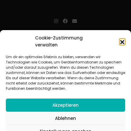
jugendarbeit.online
- kurz jo - ist der Online-Materialpool für
Cookie-Zustimmung
Mitarbeitende in der christlichen Kinder-, Jugend- und jungen
verwalten
Erwachsenenarbeit. Auf
jo
findet man unkompliziert und schnell
zahlreiche praxiserprobte Materialien und gewinnt so Zeit für
Beziehungsarbeit.
Um dir ein optimales Erlebnis zu bieten, verwenden wir
Technologien wie Cookies, um Geräteinformationen zu speichern
und/oder darauf zuzugreifen. Wenn du diesen Technologien
Beteiligte Verbände
zustimmst, können wir Daten wie das Surfverhalten oder eindeutige
CVJM-Landesverband Bayern e. V.
|
CVJM-Gesamtverband in
IDs auf dieser Website verarbeiten. Wenn du deine Zustimmung
Deutschland e. V.
nicht erteilst oder zurückziehst, können bestimmte Merkmale und
CVJM-Westbund e. V.
|
Deutscher Jugendverband „Entschieden für
Funktionen beeinträchtigt werden.
Christus“ e. V.
Evangelisches Jugendwerk in Württemberg
Akzeptieren
Ablehnen