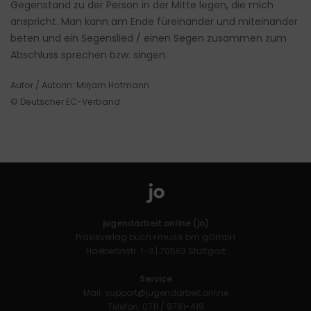
Gegenstand zu der Person in der Mitte legen, die mich
anspricht. Man kann am Ende füreinander und miteinander
beten und ein Segenslied / einen Segen zusammen zum
Abschluss sprechen bzw. singen.
Autor / Autorin: Mirjam Hofmann
© Deutscher EC-Verband
jugendarbeit.online (jo)
Praxisverlag buch+musik bm gGmbH
Haeberlinstr. 1–3 | 70563 Stuttgart
Service
Mail:
support@jugendarbeit.online
Telefon: 0711 / 9781-419