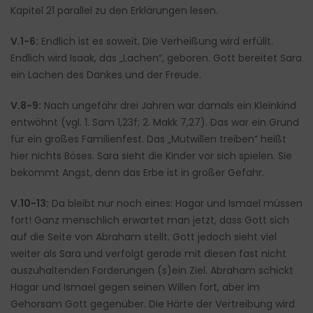
Kapitel 21 parallel zu den Erklärungen lesen.
V.1-6:
Endlich ist es soweit. Die Verheißung wird erfüllt.
Endlich wird Isaak, das „Lachen“, geboren. Gott bereitet Sara
ein Lachen des Dankes und der Freude.
V.8-9:
Nach ungefähr drei Jahren war damals ein Kleinkind
entwöhnt (vgl. 1. Sam 1,23f; 2. Makk 7,27). Das war ein Grund
für ein großes Familienfest. Das „Mutwillen treiben“ heißt
hier nichts Böses. Sara sieht die Kinder vor sich spielen. Sie
bekommt Angst, denn das Erbe ist in großer Gefahr.
V.10-13:
Da bleibt nur noch eines: Hagar und Ismael müssen
fort! Ganz menschlich erwartet man jetzt, dass Gott sich
auf die Seite von Abraham stellt. Gott jedoch sieht viel
weiter als Sara und verfolgt gerade mit diesen fast nicht
auszuhaltenden Forderungen (s)ein Ziel. Abraham schickt
Hagar und Ismael gegen seinen Willen fort, aber im
Gehorsam Gott gegenüber. Die Härte der Vertreibung wird