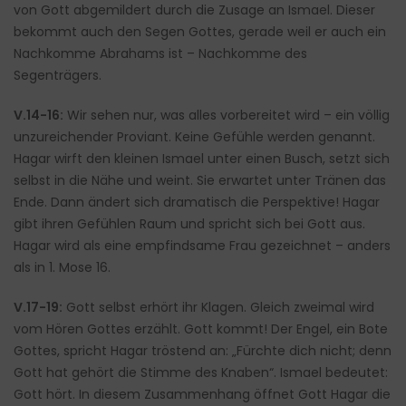
von Gott abgemildert durch die Zusage an Ismael. Dieser
bekommt auch den Segen Gottes, gerade weil er auch ein
Nachkomme Abrahams ist – Nachkomme des
Segenträgers.
V.14-16:
Wir sehen nur, was alles vorbereitet wird – ein völlig
unzureichender Proviant. Keine Gefühle werden genannt.
Hagar wirft den kleinen Ismael unter einen Busch, setzt sich
selbst in die Nähe und weint. Sie erwartet unter Tränen das
Ende. Dann ändert sich dramatisch die Perspektive! Hagar
gibt ihren Gefühlen Raum und spricht sich bei Gott aus.
Hagar wird als eine empfindsame Frau gezeichnet – anders
als in 1. Mose 16.
V.17-19:
Gott selbst erhört ihr Klagen. Gleich zweimal wird
vom Hören Gottes erzählt. Gott kommt! Der Engel, ein Bote
Gottes, spricht Hagar tröstend an: „Fürchte dich nicht; denn
Gott hat gehört die Stimme des Knaben“. Ismael bedeutet:
Gott hört. In diesem Zusammenhang öffnet Gott Hagar die