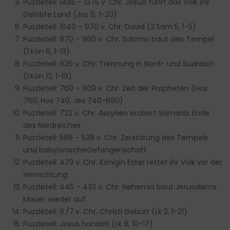
Puzzleteil: 1485 – 1375 v. Chr. Josua führt das Volk ins
Gelobte Land (Jos 6, 1-20)
Puzzleteil: 1040 – 970 v. Chr. David (2.Sam 5, 1-5)
Puzzleteil: 970 – 960 v. Chr. Salomo baut den Tempel
(1.Kön 6, 1-13)
Puzzleteil: 926 v. Chr. Trennung in Nord- und Südreich
(1.Kön 12, 1-19)
Puzzleteil: 760 – 609 v. Chr. Zeit der Propheten (Hos
760, Hos 740, Jes 740-690)
Puzzleteil: 722 v. Chr. Assyrien erobert Samaria, Ende
des Nordreiches
Puzzleteil: 586 – 538 v. Chr. Zerstörung des Tempels
und babylonischeGefangenschaft
Puzzleteil: 473 v. Chr. Königin Ester rettet ihr Volk vor der
Vernichtung
Puzzleteil: 445 – 433 v. Chr. Nehemia baut Jerusalems
Mauer wieder auf
Puzzleteil: 6./7.v. Chr. Christi Geburt (Lk 2, 1-21)
Puzzleteil: Jesus handelt (Lk 9, 10-17)