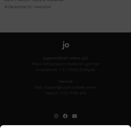
© Deutscher EC-Verband
jugendarbeit.online (jo)
Praxisverlag buch+musik bm gGmbH
Haeberlinstr. 1–3 | 70563 Stuttgart
Service
Mail:
support@jugendarbeit.online
Telefon: 0711 / 9781-419
jugendarbeit.online
- kurz jo - ist der Online-Materialpool für