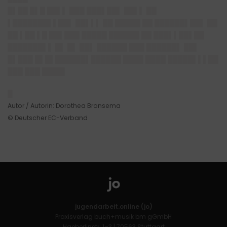
█▌██ █▌█ ██▌▌ ███ ███▌██▌ ██▌▌ ██
▌███████▌▌██▌ ██▌▌▌ ██ █████ ██ ██████▌██▌ ██
██ ▌██ ▌█ ██▌███ █████ ██████ ██ ███▌▌██▌██
███████▌▌ █▌ █▌ ██▌ ██████ ███ ██████▌ ██▌
█▌███ █▌█▌██████▌██████ ████ ████ █████▌▌▌██
███ ███ ████▌
█
Autor / Autorin: Dorothea Bronsema
© Deutscher EC-Verband
jugendarbeit.online (jo)
Praxisverlag buch+musik bm gGmbH
Haeberlinstr. 1–3 | 70563 Stuttgart