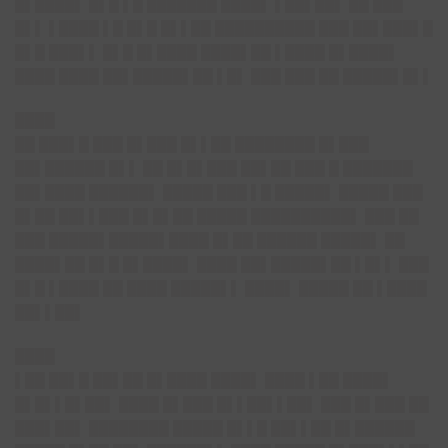
█▌████▌ █▌█ ▌█ ███████ ████▌ ▌██▌██▌ ██ ███
█▌▌ ▌████ ▌█ █▌█ █▌▌██ ██████████ ███ ██▌███▌█
█▌█ ███▌▌ █▌█ █▌████ ████▌██ ▌████ █▌████▌
████ ████ ██▌█████▌██ ▌█▌ ███ ███ ██ █████▌█▌▌
████
██ ███▌█ ███ █▌███ █▌▌██ ████████ █▌███
██▌██████ █▌▌ ██ █▌█▌███ ██▌██ ███ █ ███████
██▌████ ██████▌ █████ ███ ▌█ █████▌ █████ ███
█▌██ ██▌▌███ █▌█▌██ █████ ██████████▌ ███ ██
███ █████▌█████▌████ █▌██ ██████ █████▌ ██
████▌██ █▌█ █▌████▌ ████ ██▌█████▌██ ▌█▌▌ ███
█▌█ ▌████ ██ ████ █████▌▌ ████▌ █████ ██ ▌████
██▌▌██▌
████
▌██ ██▌█ ██▌██ █▌████ ████▌ ████ ▌██ ████▌
█▌█▌▌█▌██▌ ████ █▌███ █▌▌██▌▌██▌ ███ █▌███ ██
███▌██▌ ████████ █████ █▌▌█ ██▌▌██ █▌██████