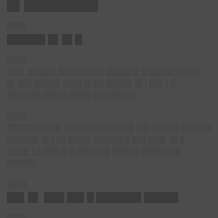
█▌█████████
████
█████▌█▌█▌█
████
███▌ █████▌████ █████ █████ █▌█ █████ ███ ▌█
█▌███ █████▌████ █▌██ █████▌█▌▌██▌ ▌█
███████ █████ ████▌████████▌
████
██████ ████▌ ███ ▌▌███ ▌██ ██ ███ █████▌███▌▌█
██████▌█▌▌██ ████▌ ██████ █ ███ ███▌ █▌█
█▌██▌▌█ ███ █▌█ ███████ █████▌████████
██████
████
██▌█▌ ███ ██▌█ ██████▌█████