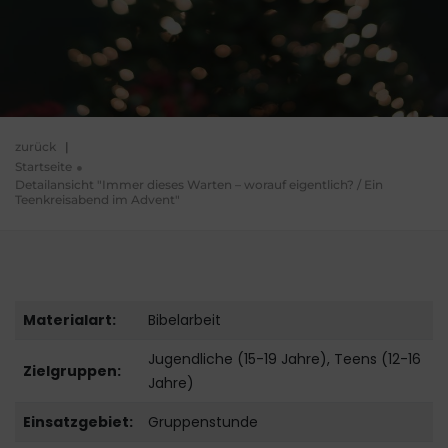
zurück
|
Startseite
Detailansicht "Immer dieses Warten – worauf eigentlich? / Ein
Teenkreisabend im Advent"
Materialart:
Bibelarbeit
Jugendliche (15-19 Jahre), Teens (12-16
Zielgruppen:
Jahre)
Einsatzgebiet:
Gruppenstunde