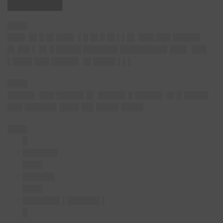
██████▌
████
███▌ █▌█ █▌███▌ ▌█ █▌█ █▌▌▌█▌ ███ ███ █████▌
█▌██▌▌ █▌█ █████ ███████ █████████▌███▌ ███
▌████ ███ █████▌ █▌████▌▌▌▌
████
█████▌ ███ █████▌█▌ █████▌█ █████▌ █▌█ █████
███ ██████▌████ ██▌████▌████▌
████
█
███████
████
██████▌
████
███████▌▌██████▌▌
█