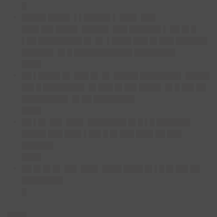
█
█████ ████▌ ▌▌█████▌▌ ███▌ ███
███▌██▌████▌ █████▌ ███ ██████▌▌ ██ █▌█
▌██ █████████ █▌ █▌ ▌████ ███ █▌███ ██████▌
██████▌ █▌█ ████████████ ████████▌
████
██ ▌████▌█▌ ███ █▌ █▌ █████ ████████▌ █████
██▌█ ████████▌ █▌███ █▌██▌████▌ █▌█ ██▌██
█████████▌ █▌██ ████████▌
████
██ ▌█▌ ██▌ ███▌ ████████ █▌█ ▌█ ███████
█████ ███ ███▌▌██▌█ █▌███ ███▌██ ███
██████▌
████
██ █▌█▌█▌ ██▌ ███▌ ████ ████ █▌▌█ █▌██▌██
████████▌
█
████