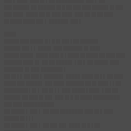
██▌▌ ███▌ ███ █▌▌██ █████████▌ ██▌▌ ██
██▌█████▌██ ██████ █▌█ ██ ██▌███ █████▌█▌██▌
██▌███▌ ████ ██ █▌███ ███▌ ███ ██ █▌██ ███
█▌████ ████ ██▌▌ ██████▌ ██▌▌
████
█████ ███ ████▌█ ▌█ █▌██▌▌██ ██████
█████▌██▌▌▌ ████▌ ███ ██████▌█▌███▌
█████ ████▌ ████ ███▌█ ▌████ █▌████ ██ ███ ███
██████ ███▌█▌ ██ ██ █████▌ ▌█▌▌ ██ ████▌ ███
██████▌█▌███ ███████▌▌
██ █▌▌▌ ██ ██▌▌ ██████▌ █████ ████ █▌▌▌ ██ ███
████ ██▌█████▌ ██▌███▌ ██████ ██ █▌███▌▌▌██
████████ ▌█▌▌ ██ █▌▌▌ ███ ████▌▌███▌ ▌██ ██
█████▌██ ███ █▌██▌ ███ █▌█ █▌████ █████████
██▌███ ██████████▌
██ ████▌▌ ██▌▌ ██ ███ ████████ ███ █▌▌ ███
█████ █▌▌▌▌
██ ████▌▌ ██▌▌ ██ ██▌██▌ ████ █▌█ ▌██