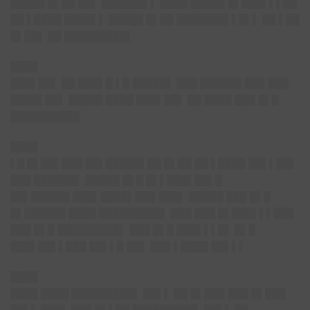
█████ █▌██ ██▌ ██████▌▌ ████ █████ █▌███▌▌▌██
██ ▌████ ████▌▌ █████ █▌██ ███████▌▌█▌▌ ██ ▌██
█▌██▌ ██ █████████▌
████
███▌██▌ ██ ███▌█ ▌█ █████▌ ███ ██████ ███ ███
████▌██▌ █████ ████ ███▌██▌ ██ ████ ███ █▌█
██████████
████
▌█ █▌██▌███ ██▌█████▌██ █▌██ ██ ▌████ ██▌▌██▌
███ ██████▌ █████ █▌█ █▌▌███▌██▌█
██▌█████▌███▌████▌███ ███▌ █████ ███ █▌█
█▌██████ ████ █████████▌ ███ ███ █▌███▌▌▌███
███ █▌█ █████████▌ ███ █▌█ ███▌▌▌█▌ █▌█
███▌██▌▌███ ██▌▌█ ██▌ ███ ▌████ ██▌▌▌
████
████ ████ █████████▌ ██▌▌ ██ █▌███ ███ █▌███