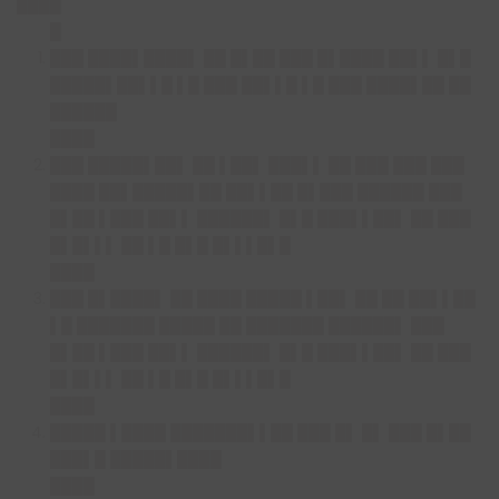
████
█
███ ████▌████▌ ██ █▌██ ███ █▌████ ██▌▌ █▌█
█████▌██▌▌█ ▌█ ███ ██▌▌█ ▌█ ███ ████▌██ ██
██████
████
███ █████▌██▌ ██ ▌██▌ ███▌▌ ██ ███ ███ ███
████ ██▌█████▌██ ██▌▌██ █▌███ ██████ ███
█▌██ ▌███ ██▌▌ ██████▌ █▌█ ███▌▌██▌ ██ ███
█▌█▌▌▌ ██ ▌█ █▌█ █▌▌▌█▌█
████
███ █▌████▌ ██ ████ █████ ▌██▌ ██ ██ ██▌▌██
▌█ ███████ █████ ██ ███████ ██████▌ ███
█▌██ ▌███ ██▌▌ ██████▌ █▌█ ███▌▌██▌ ██ ███
█▌█▌▌▌ ██ ▌█ █▌█ █▌▌▌█▌█
████
█████ ▌████ ███████▌▌██ ███ █▌ █▌ ███ █▌██
███▌█ █████▌████
████