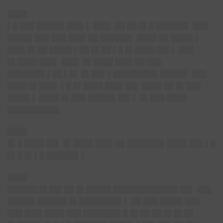
████
▌█ ███ █████▌███▌▌ ███▌ ██ ██ █▌█ ██████▌ ███
█████ ███ ███ ███▌██ ██████▌ ████ ██ ████▌▌
███▌█▌██ ████▌▌██ █▌██ ▌█ █▌████ ██▌▌ ███
█▌████ ███▌ ███▌ █▌████ ███▌██ ███
███████▌▌██ ▌█▌ █▌██▌ ▌█████████ █████▌ ███
████ █▌███▌ ▌█ █▌████ ███▌██▌ ████ ██ █▌███
████▌▌ ████ █▌███ █████▌██▌▌ █▌███ ████
██████████▌
████
█▌█ ████ ██▌ █▌████ ███▌██ ███████▌████ ███ ▌█
█▌█ █▌▌█ ██████▌▌
████
██████ █▌██▌██ █▌█████ █████████████ ██▌ ███
█████▌██████ █▌████████▌▌ ██ ███ ████▌███
███ ███▌████ ███ ███████▌█ █▌██ ██ █▌█▌██