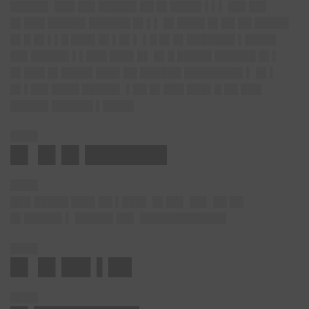
█████▌ ███ ██▌█████▌██ █▌████▌▌▌▌ ██▌██▌
█▌███ █████▌██████ █▌▌▌ █▌████ █▌██ ██ █████
█▌█ █▌▌▌█ ███▌█▌▌█▌▌ ▌█ █▌█▌███████ ▌████▌
██▌█████▌▌▌███ ███▌█▌ █▌█ █████ ██████ █▌▌
█▌███ █▌████▌███▌██ ██████ ████████▌▌ █▌▌
█▌▌██▌████ █████▌ ▌██ █▌███ ███▌█ ██ ███
█████▌██████ ▌████▌
████
█▌ █▌█▌███████
████
███ █████ ███▌██ ▌███▌ █▌██▌ ██▌ ██ ██
█▌█████▌▌ █████▌██▌ ████████████▌
████
█▌ █▌██▌▌██
████