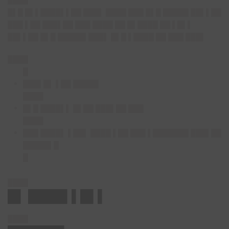
████
█▌█ █▌▌████▌▌██ ███▌ ████ ███ █▌█ █████ ██▌▌██
███ ▌██ ███▌██ ███ ████ ██ █▌████ ██ ▌█▌▌
██▌▌██ █▌█ █████▌███▌ █▌█ ▌████ ██ ███ ███▌
████
█
███▌█▌ ▌██ █████
████
█▌█ ████▌▌ █▌██ ███▌██ ███
████
███ ████▌ ▌██▌ ████ ▌██ ███ ▌███████ ███▌██
█████▌█
█
████
█▌ ████▌▌█▌▌
████