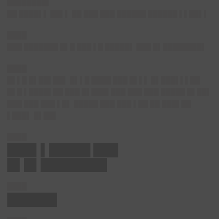
████████▌
██ ████▌▌ ██▌▌ ██ ███ ███ ██████ ██████ ▌▌██▌▌
████
███ ███████ █▌█ ███ ▌█ █████▌ ███ █▌████████▌
████
█▌▌█ █▌██▌██▌ █▌▌█ ████ ███ █▌▌▌ █▌███▌▌▌██
█▌█ ▌████▌██ ███ █▌███▌███ ███ ███ █████ █▌██▌
███ ███ ███ ▌█▌ █████ ███ ███ ▌██ ██ ███▌██
▌███▌ █▌██▌
████
███▌▌█████ ███
█▌█▌████████
████
██████