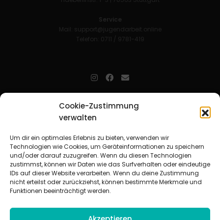
Service
Mail:
support@jugendarbeit.online
Telefon: 0711 / 9781-419
jugendarbeit.online
- kurz jo - ist der Online-Materialpool für
Cookie-Zustimmung
Mitarbeitende in der christlichen Kinder-, Jugend- und jungen
verwalten
Erwachsenenarbeit. Auf
jo
findet man unkompliziert und schnell
zahlreiche praxiserprobte Materialien und gewinnt so Zeit für
Beziehungsarbeit.
Um dir ein optimales Erlebnis zu bieten, verwenden wir
Technologien wie Cookies, um Geräteinformationen zu speichern
und/oder darauf zuzugreifen. Wenn du diesen Technologien
Beteiligte Verbände
zustimmst, können wir Daten wie das Surfverhalten oder eindeutige
CVJM-Landesverband Bayern e. V.
|
CVJM-Gesamtverband in
IDs auf dieser Website verarbeiten. Wenn du deine Zustimmung
Deutschland e. V.
nicht erteilst oder zurückziehst, können bestimmte Merkmale und
CVJM-Westbund e. V.
|
Deutscher Jugendverband „Entschieden für
Funktionen beeinträchtigt werden.
Christus“ e. V.
Evangelisches Jugendwerk in Württemberg
Akzeptieren