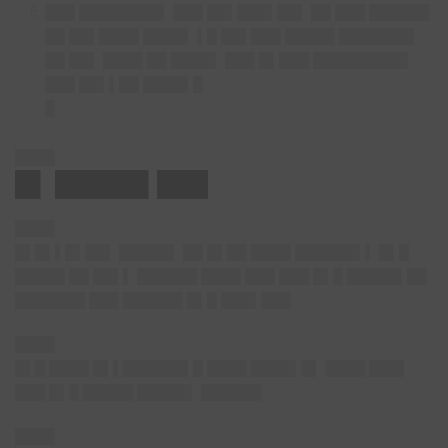
███ ████████▌ ███ ██▌███▌██▌ ██ ███ ██████
██ ██▌████ ████▌ ▌█ ██▌███ █████ ███████▌
██ ██▌ ████ ██ ████▌ ███ █▌███ █████████▌
███ ██▌▌██ ████▌█
█
████
█▌ █████▌███
████
█▌█▌▌█▌██▌ █████▌ ██ █▌██ ████ ██████▌▌ █▌█
█████ ██ ██▌▌ ██████ ████ ███ ███ █▌█ █████▌██
███████ ███ ██████ █▌█ ███▌███
████
█▌█ ████ █▌▌██████▌█ ████ ████▌█▌ ████ ███▌
███ █▌█ █████ █████▌ ██████
████