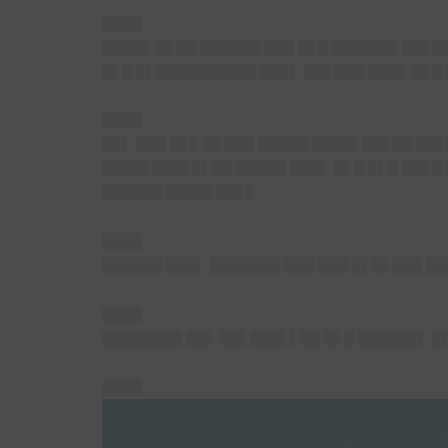
████
████▌ █▌██ ██████ ███ █▌█ ██████▌██▌█
█▌█ █▌██████████ ███▌ ██▌███ ███▌ █▌█ 
████
██▌ ███ █▌▌ █▌███ █████ ████▌██▌██ ██▌
████▌███▌█▌██ █████ ███▌ █▌█ █▌█ ██▌█ 
██████ ████▌██▌▌
████
██████ ███▌ ███████ ███ ███ █▌█▌███ █
████
████████ ██▌ ██▌███▌▌██ █▌█ ██████▌ █▌
████