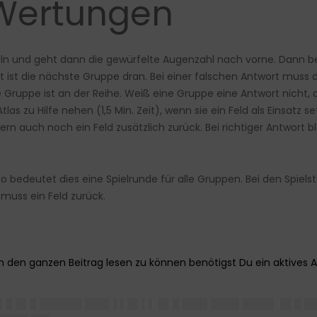
 Wertungen
rfeln und geht dann die gewürfelte Augenzahl nach vorne. Dann b
t ist die nächste Gruppe dran. Bei einer falschen Antwort muss 
ruppe ist an der Reihe. Weiß eine Gruppe eine Antwort nicht, de
as zu Hilfe nehen (1,5 Min. Zeit), wenn sie ein Feld als Einsatz s
rn auch noch ein Feld zusätzlich zurück. Bei richtiger Antwort b
edeutet dies eine Spielrunde für alle Gruppen. Bei den Spielsta
e muss ein Feld zurück.
▌█ █▌█ ██████ ███▌▌▌█▌▌▌ █▌█ ███▌████ ████▌ █▌█ █