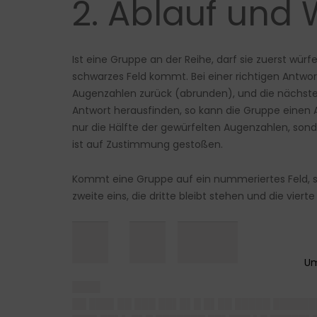
2. Ablauf und
Ist eine Gruppe an der Reihe, darf sie zuerst wü
schwarzes Feld kommt. Bei einer richtigen Antwor
Augenzahlen zurück (abrunden), und die nächste G
Antwort herausfinden, so kann die Gruppe einen Atl
nur die Hälfte der gewürfelten Augenzahlen, sonde
ist auf Zustimmung gestoßen.
Kommt eine Gruppe auf ein nummeriertes Feld, so b
zweite eins, die dritte bleibt stehen und die viert
█▌ █▌██▌
████
██ ███▌██ ███ ██▌█▌█ █▌██ █████ ██████