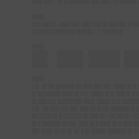
███▌██▌▌ █▌█ ███████ ██▌███ ▌█ █████▌
████
███ ██▌█▌ ███▌██▌ ███ ███ █▌██▌██▌█ █
██████████████ █████▌▌▌ ██████▌
████
█▌ ██▌███ █
████
▌█▌ █▌██ ██████ ██ ███ ██▌██▌ ████ █▌█
█▌██ █████ ███▌█▌▌▌▌ ████ █▌█ ███ █▌█ 
█▌███ ██▌█████ ██▌███▌ ████ █▌█ █████
▌█▌ ██ ███ ██▌██▌ ██▌██ █▌██ ██████ █▌
██ ████ █▌█ ██████ █▌███ █▌▌██ ██ █▌▌█
█▌█ ██████ █▌██▌ ███ █▌█ ███▌█▌█ ███ 
██▌███▌ █▌█▌█▌ █▌█ █▌████▌ ██████ █▌█