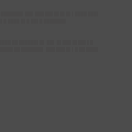
█ ███████▌ ██▌ ███ ██▌█▌█▌█▌▌████ ███▌
█▌█ ████ █▌█ ██▌█ ███████▌
 ████ ██ ██████▌█▌ ██▌ █▌███ █▌██▌▌█
████▌██ ███████▌ ███ ███ █▌▌█ ██ ████