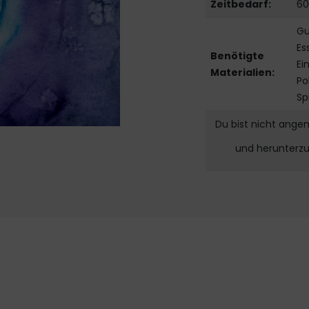
Zeitbedarf:
60
Gu
Es
Benötigte
Ei
Materialien:
Po
Sp
Du bist nicht ange
und herunterz