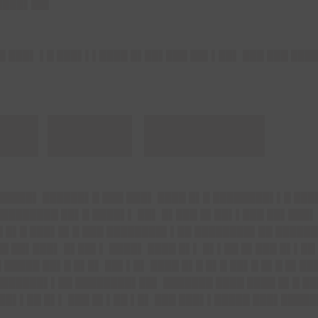
████▌██▌
██ ███▌ ▌█ ███▌▌▌████ █▌██▌███ ██▌▌██▌ ███ ███ ███
██ ███▌█████
 █████▌ ██████▌█ ███ ███▌ ████ █▌█ ████████▌▌█ ██
█████████ ██▌█ ████▌▌ ██▌ █▌███ █▌██▌▌███ ██▌███▌
█ █▌█ ███▌█▌█ ███ ████████▌▌██ ████████▌██ ██████
██ ██▌███▌ █▌██▌▌ ████▌ ████ █▌▌ █▌▌██ █▌███ █▌▌█
█ █████ ██▌█ █▌█▌ ██▌▌█▌ ████ █▌█ █▌█ ██▌█ █▌█ █▌█
████████▌▌██ ████████▌██▌ ███████ ████ ████ █▌█ █
 ██▌▌██ █▌▌ ███ █▌▌██ ▌█▌ ███ ███▌▌█████ ███▌█████