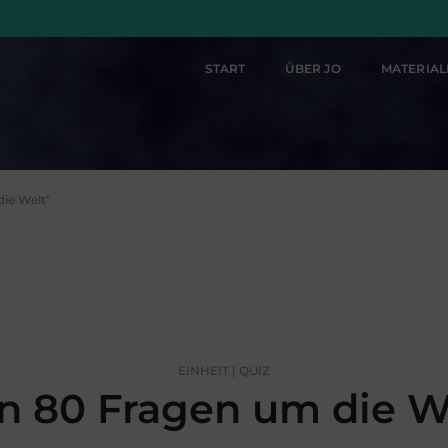
START
ÜBER JO
MATERIA
die Welt"
EINHEIT | QUIZ
n 80 Fragen um die W