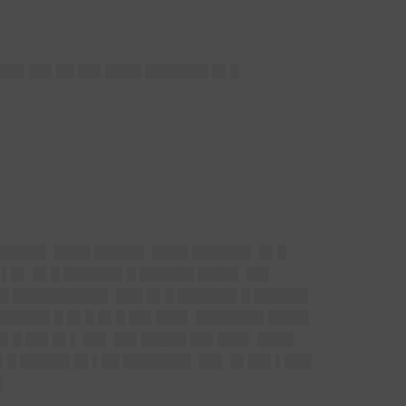
███▌██▌██ ██▌████ ███████ █▌█
██████▌ ████ █████▌ ████ ██████▌ █▌█
 ▌█▌ █▌█ ██████▌█ ██████ ████▌ ██▌
█ ██████████▌ ███ █▌█ ██████▌█ ██████
█ █████▌█ █▌█ █▌█ ██▌███▌ ███████▌████▌
██▌█ ██▌█▌▌ ██▌ ██▌█████ ██▌███▌ ████
█▌█ █████▌█▌▌██ ███████▌ ██▌ █▌██▌▌███
▌