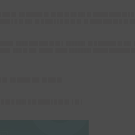
█ ██▌█▌ ██ █████▌█▌ █▌██ █▌██ ██▌█▌█████ ████ █▌▌
███▌▌█ █▌██▌ █▌█ ██▌▌▌█ █▌█▌█▌ █▌████ ███ █▌█ █▌█
████▌ ████ ███ ███ █▌█▌▌ ██████▌ █▌█ ██████ █▌██▌
███▌ ███ █▌██▌ ████▌ ████ ███████▌█████ ███████ █
█▌█▌ ██ ████▌██▌ █▌██▌█▌
█ █▌█ ███▌█ █▌████ ▌█ █▌█▌ ▌█▌▌