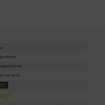
iz
gendliche
uppenstunde
iel und Spaß