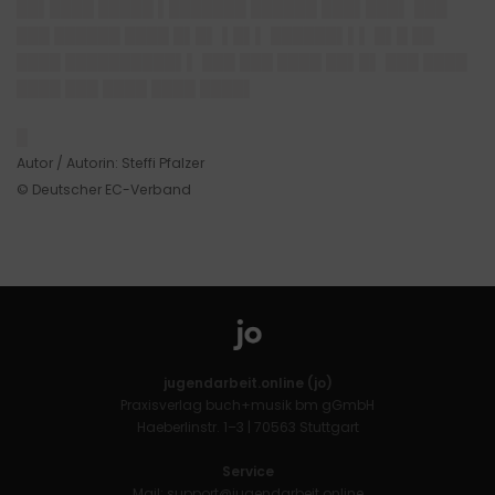
██▌████ █████ ▌███████ ██████ ███▌███▌ ███
███ ██████ ████ █▌█▌ ▌█▌▌ ██████▌▌▌ █▌█ ██
████ ██████████▌▌ ███ ███ ████ ██▌█▌ ███ ████
████ ███ ████ ████ ████▌
█
Autor / Autorin: Steffi Pfalzer
© Deutscher EC-Verband
jugendarbeit.online (jo)
Praxisverlag buch+musik bm gGmbH
Haeberlinstr. 1–3 | 70563 Stuttgart
Service
Mail:
support@jugendarbeit.online