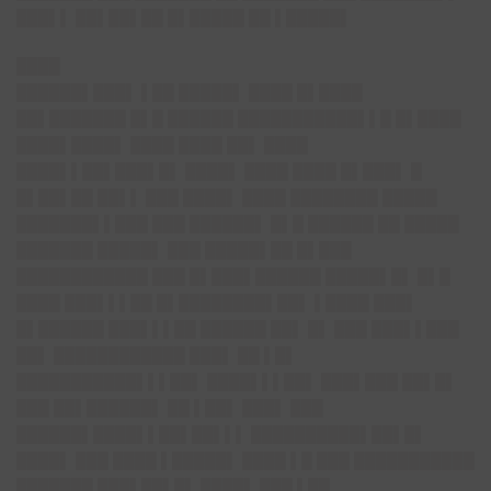
███▌▌ ██▌██▌██ █▌█████ ██ ▌█████▌
████
██████▌███▌
▌██ █████▌ ████ █▌████
██▌███████ █▌█ ██████ ███████████▌▌█ █▌████
████▌████▌ ████ ████ ██▌ ████
████▌▌██▌███▌█▌ ████▌ ████ ████ █▌███▌ █
█▌██▌██ ██▌▌ ███ ████▌ ████ ████████ █████
███████▌▌███ ███ ██████▌ █▌█ ██████ ██ █████
███████ █████▌ ███ █████▌██ █▌███
████████████ ███ █▌███▌██████ █████▌█▌ █▌█
████ ███▌▌▌██ █▌████████▌██▌ ▌████ ███▌
█▌██████ ███▌▌▌██ ██████ ██▌ █▌ ███ ███▌▌███
██▌ ████████████ ███▌ ██ ▌█▌
███████████▌▌▌██▌ ████▌▌▌██▌ ███▌███ ██▌█▌
███ ██▌██████▌ ██ ▌██▌ ███▌ ███
██████▌████▌▌██▌██▌▌▌ ██████████▌██▌█▌
████▌ ███ ████ ▌█████▌ ████ ▌█ ███ ███████████
███████ ███▌██▌█▌ ████▌ ███ ▌██