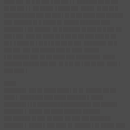
███▌██▌ █▌█ █▌██▌ ▌██ ██▌▌▌ ███████ ██ █▌██▌
█▌██ ██▌▌▌ ██ ████▌ ▌████ ██▌ ████▌ █▌██ █▌█
██████████▌██▌██ ███ ▌█▌█▌██ ████ ███ ██████
██▌ ██████ █▌█ ████▌█▌ █████ ███████ ███
██████▌▌██ █████▌ █▌█ ██████ █▌███ █▌█ ██▌██
██▌▌██▌ ███ ██ ████ █▌█ ██ █▌██ ███ ███ █▌██
█▌▌ ▌████ █▌▌█▌█ ▌█ █▌██ █▌██▌ ███████▌ █▌█
██▌██▌ ██▌██▌█████ ███ █▌███▌ █████
▌█▌█████▌██▌ █▌██ ████ ███ ████████▌ ████
██████ █████▌██▌██▌ █▌█ █▌██ ▌██ █▌██▌ ███▌▌
███ ███▌▌
████
███████▌
██▌█▌ ████ ████ ▌█▌█▌ █████▌██ ██
███▌▌ ████████ ███ ████ ██████▌▌ ████
███████▌▌▌█ ██████████████████▌██▌█████▌
██████▌▌ ████▌ ██ ████ ██████ ██████
██▌██████ █▌██▌ █▌███▌██ ███ ██▌███████
██████▌▌ ████▌▌ ██▌███▌█▌ █████▌▌█▌████▌ ███