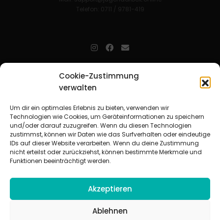
Telefon: 0711 / 9781-419
jugendarbeit.online
- kurz jo - ist der Online-Materialpool für
Cookie-Zustimmung
Mitarbeitende in der christlichen Kinder-, Jugend- und jungen
verwalten
Erwachsenenarbeit. Auf
jo
findet man unkompliziert und schnell
zahlreiche praxiserprobte Materialien und gewinnt so Zeit für
Beziehungsarbeit.
Um dir ein optimales Erlebnis zu bieten, verwenden wir
Technologien wie Cookies, um Geräteinformationen zu speichern
und/oder darauf zuzugreifen. Wenn du diesen Technologien
Beteiligte Verbände
zustimmst, können wir Daten wie das Surfverhalten oder eindeutige
CVJM-Landesverband Bayern e. V.
|
CVJM-Gesamtverband in
IDs auf dieser Website verarbeiten. Wenn du deine Zustimmung
Deutschland e. V.
nicht erteilst oder zurückziehst, können bestimmte Merkmale und
CVJM-Westbund e. V.
|
Deutscher Jugendverband „Entschieden für
Funktionen beeinträchtigt werden.
Christus“ e. V.
Evangelisches Jugendwerk in Württemberg
Akzeptieren
Ablehnen