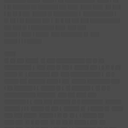
███████▌████▌ ████ ▌██ ██████████▌ ████ ▌██
▌█▌██████ ██ ███████ ██▌███▌ ████ ███▌ ██ ███
▌█▌█▌█ ██▌ █████ █▌████████▌▌ ██████████▌▌
█▌██ ▌█▌█████▌██▌▌ █▌█ ██ ██▌███ ██████████▌
██▌███ █▌▌████████ ███▌ ███ ███
████▌▌███▌▌████▌ ███ ███████▌█▌ ███
████▌▌▌▌█████
████
█▌██ ██▌████▌ █▌███ ██████████ ██ █▌██
█████████▌▌ ███ ███ █▌██▌▌ █████ ██▌▌█ █▌█ ██
████▌█▌ ▌███████▌██▌ ███ ██████████▌▌ █▌█
█████ ██▌██████ ████ ▌██▌ █████ ████████ ███
▌██ ██████▌▌▌ █████ █▌▌ █▌██████▌▌ █▌█▌█
███████████ ██████▌ ███ ██▌███▌███
███████▌▌▌ ███ ███ ██████ █▌█ ███████▌ █████▌
█████▌▌▌▌ ████▌█▌██▌▌ █████▌█▌ ▌████▌█▌ ████
███ ███ ████▌ █████ ▌█▌█▌ █▌▌ ▌█████ ██
███▌██▌ █▌█ █▌██▌ █▌█▌██ █▌████ ▌██▌ ██