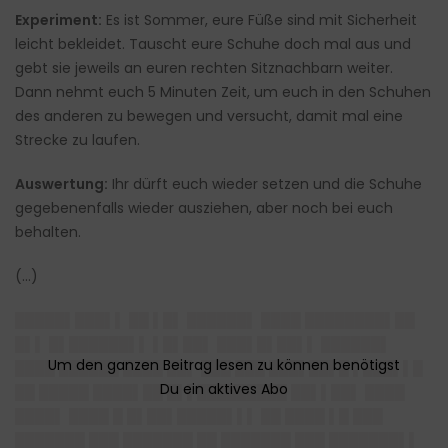
Experiment:
Es ist Sommer, eure Füße sind mit Sicherheit
leicht bekleidet. Tauscht eure Schuhe doch mal aus und
gebt sie jeweils an euren rechten Sitznachbarn weiter.
Dann nehmt euch 5 Minuten Zeit, um euch in den Schuhen
des anderen zu bewegen und versucht, damit mal eine
Strecke zu laufen.
Auswertung:
Ihr dürft euch wieder setzen und die Schuhe
gegebenenfalls wieder ausziehen, aber noch bei euch
behalten.
(…)
█████▌███▌▌
██ ▌█▌ ██████▌ ████ ████████▌██
█▌▌ █▌██████▌▌ ▌█▌██▌ ███▌█▌██▌▌ ██████▌
████ ██████ ████ ██▌ ███ ███ ███▌██▌█ ▌███▌▌█
██ █████ ████▌██ █▌▌█████████ ██▌▌██▌ ████
████▌ ████ █ █▌██▌█████▌▌▌ ██ ████ ▌█ ███
███████ ███ ███████ ██ ███████ ███ ███████▌▌