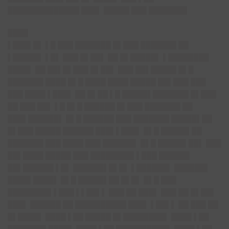
██████████████ ███▌ █████ ███ ███████▌
████
▌███▌█▌
▌█ ███ ███████ █▌███ ███████ ██
▌█████▌ ▌█▌ ███ █▌██▌ ██ █▌█████▌ ▌████████
████▌ ██ ██▌█▌███ █▌██▌ ███ ██▌█████ █▌█
███████ ████ █▌█ ████ ████ █████ ██▌███ ███
███ ████ ▌███▌ ██ █▌██ ▌█ █████▌███████ █▌███
██ ███ ██▌ ▌█ █▌█ ██████ █▌███ ███████ ██
███▌██████▌ █▌█ ██████ ███ ███████ █████▌██
█▌███ █████ ██████ ███▌▌███▌ █▌█ █████▌██
███████ ███ ████ ███ ██████▌ █▌█ █████▌██▌ ███
██▌████ █████ ███ ████████▌▌███ ██████
██▌██████ ▌█▌ ██████▌█▌█▌ ▌██████▌ ██████▌
████▌████▌ █▌█ █████▌██ █▌█▌ █▌█ ███
████████▌▌███ ▌▌██▌▌ ███ ██ ███▌ ███ ██ █▌██▌
███▌ ██████ ██ ██████████ ███▌ ▌██▌▌ ██ ███ ██
█▌████▌ ████ ▌██ █████ █▌████████▌ ████ ▌██