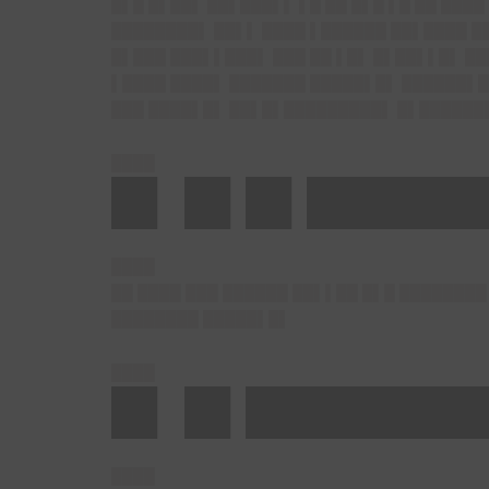
█▌█ █▌██▌ ██▌███▌▌ ▌█ ██ █▌█ ▌█ ██ ███
████████▌ ██▌▌ ████ ▌██████ ██▌████ █
█▌███ ███▌▌███▌ ███ ██ ▌█▌ █▌██▌▌█▌ ██
▌████ ████▌ ███████ █████▌█▌ ██████▌█
███ ████▌█▌ ██▌█▌█████████▌ █▌██████
████
█▌ █▌█▌█████
████
██ ████ ███ ██████ ██▌▌██ █▌█ ████████
████████ █████▌█▌
████
█▌ █▌████████
████