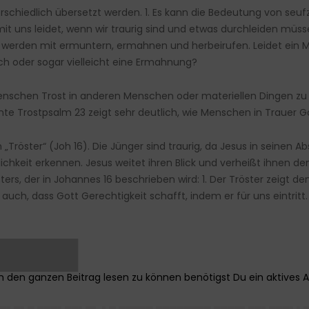
rschiedlich übersetzt werden. 1. Es kann die Bedeutung von seuf
er mit uns leidet, wenn wir traurig sind und etwas durchleiden m
t werden mit ermuntern, ermahnen und herbeirufen. Leidet ein M
uch oder sogar vielleicht eine Ermahnung?
nschen Trost in anderen Menschen oder materiellen Dingen zu 
annte Trostpsalm 23 zeigt sehr deutlich, wie Menschen in Trauer 
n „Tröster“ (Joh 16). Die Jünger sind traurig, da Jesus in sein
ichkeit erkennen. Jesus weitet ihren Blick und verheißt ihnen den
ters, der in Johannes 16 beschrieben wird: 1. Der Tröster zeigt d
 auch, dass Gott Gerechtigkeit schafft, indem er für uns eintritt
█████