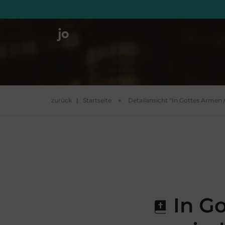
zurück
|
Startseite
Detailansicht "In Gottes Armen /
In Go