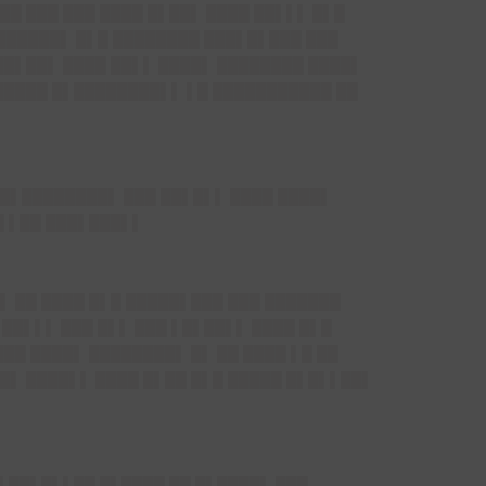
██ ███ ███ ████ █▌██▌ ████ ██▌▌▌ █▌█
 ██████▌ █▌█ ████████ ███▌█▌███ ███
██▌██▌ ████ ██▌▌ ████▌ ████████ ████▌
█████ █▌████████▌▌ ▌█ ███████████ ██
██▌████████▌ ███ ██▌█▌▌ ████ ████▌
█ ▌██ ███▌███▌▌
▌ ██ ████ █▌█ █████▌███ ███ ███████
██▌▌▌ ███ █▌▌ ███ ▌█▌██▌▌ ████ █▌█
██ ████▌ ████████▌ █▌ ██ ████ ▌█ ██
█▌ ████▌▌ ████ █▌██ █▌█ █████ █▌█▌▌██▌
█▌██▌█▌▌██ █▌████ ██ █▌████▌ ███