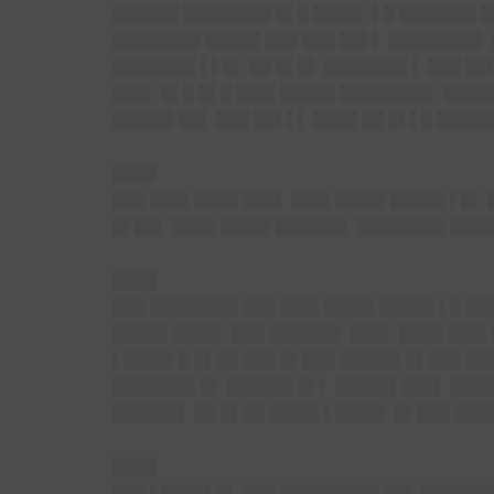
██████ ████████ █▌█ ████▌ ▌█ ███████ █
████████ █████ ███ ███ ██▌▌ ████████▌ 
███████▌▌▌█▌ ██ █▌█▌ ███████▌▌ ███ ██
███▌ █▌█ █▌█ ███▌█████ ████████▌ ████
█████▌██▌ ███ ██▌▌▌ ████ ██ █▌▌█ █████
████
███ ███▌████ ███▌ ███▌████▌█████ ▌█▌ 
█▌██▌ ████ ████▌██████▌ ████████ ████
████
███ ████████ ███ ███▌████▌█████ ▌█ ██
█████ ████▌ ███ ██████▌ ███▌ ████ ███▌
▌████▌█ █▌██ ███ █▌███ █████▌█▌███ ███
███████▌█▌ ██████ █▌▌ █████▌███▌ ████
██████▌ ██ █▌██ ████▌▌████▌ █▌███ ███
████
███ ▌████▌█▌ ███ █████████ ██▌ ██████