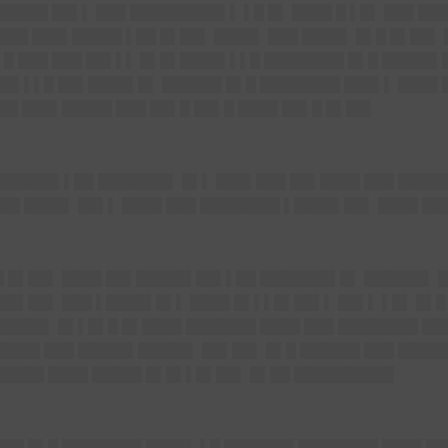
█████ ██▌▌ ███ █████████▌▌ ▌█ █▌ ████ █ ▌█▌ ███ ███
███ ███▌█████ ▌██ █▌██▌ ████▌ ███ ████▌ █▌█ █▌██▌
▌█ ███ ███ ██▌▌▌ █▌█▌████▌▌▌█ ████████ █▌█ █████▌
██▌▌▌█ ██▌████▌█▌ ██████ █▌█ ████████ ███▌▌ ████ 
██ ███▌█████ ███ ██▌█ ██▌█ ████ ██▌█ █▌██▌
██████▌▌██ ███████▌ █▌▌ ███▌███ ██▌████ ███ ████
██ ████▌ ██▌▌ ████ ███ ████████ ▌████▌██▌ ████ ██
█ █▌██▌ ████ ██▌█████▌██▌▌██ ███████▌█▌ ██████▌ █
██▌██▌ ███ ▌████▌█▌▌ ████ █▌▌▌█▌██▌▌ ██▌▌ ▌█▌ █▌█ 
████▌ █▌▌█▌█ █▌████ ███████ ████ ███ ████████ ███
████ ███ █████▌█████▌ ██▌██▌ █▌█ ██████ ███ █████
█████ ████ █████ █▌█▌▌█▌██▌ █▌██ ██████████
███ █▌█ ████████ ████▌ ▌█ ███████ ████████ ████ █