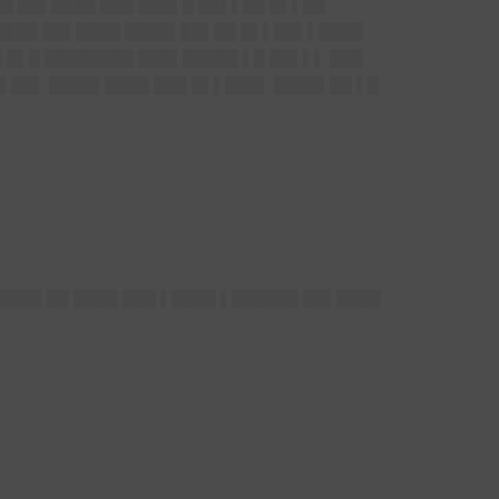
██ ██▌████ ███ ███▌█ ██▌▌██ █▌▌██
█████ ██▌████ ████▌██▌██ █▌▌██▌▌████
█ █▌█ ████████ ███▌█████ ▌█ ██▌▌▌ ███
▌██▌ ████▌████ ███ █▌▌███▌ ████▌██ ▌█
████▌██ ████ ███ ▌████ ▌██████ ██▌████