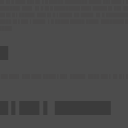
█ █▌█▌█ ███▌██▌█▌ ▌█ █████ ████████ ████▌██▌███▌▌
███████▌ ███▌ █▌█ █▌█ █████████ ███▌█████ █▌██▌ 
██ █▌█ ▌█████▌ ███ █▌█ ▌████▌██ ████▌ █▌█ ███████
████ █▌▌██▌▌████▌ ▌█ █████ █████ ████▌ ████████ █
████▌
██
 ██▌███▌ ███ ███▌████▌▌██▌ █████▌ ████ ██▌▌ █▌█ ▌
█ ▌██▌▌ ███████