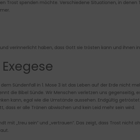
nen Trost spenden möchte. Verschiedene Situationen, in denen T
mmer.
und verinnerlicht haben, dass Gott sie trösten kann und ihnen 
. Exegese
dem Sündenfall in 1. Mose 3 ist das Leben auf der Erde nicht m
t die Bibel Sünde. Wir Menschen verletzen uns gegenseitig, es g
nken kann, egal wie die Umstände aussehen. Endgültig getröste
, dass er alle Tränen abwischen und kein Leid mehr sein wird.
ndt mit „treu sein“ und „vertrauen“. Das zeigt, dass Trost nich
aut.