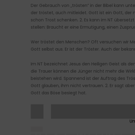
Der Gebrauch von „trösten“ in der Bibel kann unte
der tröstet, auch mitleidet. Gott ist ein Gott, d
schon Trost schenken. 2. Es kann im NT übersetz
stellen: Braucht er eine Ermutigung, einen Zuspr
Wer tröstet den Menschen? Oft versuchen wir Me
Gott selbst aus. Er ist der Tröster. Auch der bek
Im NT bezeichnet Jesus den Heiligen Geist als de
die Trauer können die Jünger nicht mehr die Wirkl
beistehen wird. Spannend ist der Auftrag des Trös
Gott glauben, ihm nicht vertrauen. 2. Er sagt aber
Gott das Böse besiegt hat.
█▌ █████████
████