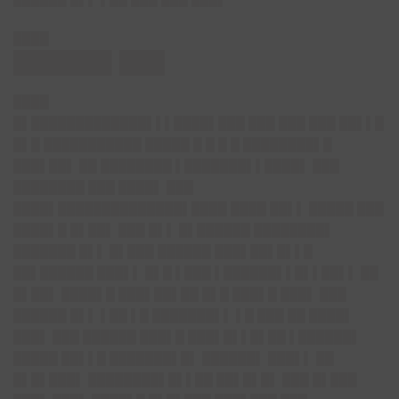
████
██████▌███
████
█▌█████████████▌▌▌████▌███ ███ ███ ███ ██▌▌█
█▌█ ███████████ █████ █ █ █ █ ████████▌█
███▌██▌ ██ ████████ ▌███████▌▌████▌ ███
████████ ███ ████▌ ███
████▌██████████████▌████ ████ ██▌▌ █████ ███
████▌█ █▌██▌ ███ █▌▌ █▌██████ ████████▌
███████ █▌▌ █▌███ ██████ ███▌██▌█▌▌█
██▌██████ ███▌▌ █▌█ ▌███ ▌██████▌▌█▌▌██▌▌ ██
█▌██▌ ████▌█ ███▌██▌██ █▌█ ███▌█ ███▌ ███
██████ █▌▌ ▌██ ▌█ ███████▌▌ ▌█ ███ ██ ████▌
███▌ ███ ██████ ███▌█ ███▌█▌▌█▌██ ▌██████▌
█████ ██▌▌█ ███████▌█▌ ██████▌ ███▌▌ ██
█▌█▌███▌ ████████▌█▌▌██ ██▌█▌█▌ ███ █▌███