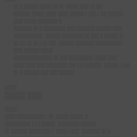
█▌█ ████▌████ █▌█▌ ████ ███ █▌██
█████▌████ ███▌███▌████▌▌██▌▌██ █████
███ ████ ██████▌█
██████ █▌█ ███████ ███ ██████ █████ ███
█████████▌ █████ ███████ █▌██▌█ ████▌█
█▌██ █▌█▌▌█▌██▌ █████ ██████ █████████
███ █████ ████
████████████▌█▌██▌████████ ████ ███
███▌███ ███ ██████▌██▌▌█ █████▌ ████▌▌██▌
█▌█ █████ ██▌██▌█████
████
████ ███
████
███▌█████████ ▌█▌ ████ ████▌█
████████▌▌▌▌████▌ ███████ █████
█▌█████▌████ ██▌▌ ███▌▌██▌ ██████ █▌█