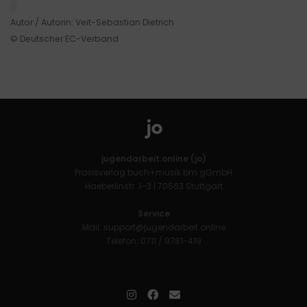
█
Autor / Autorin: Veit-Sebastian Dietrich
© Deutscher EC-Verband
jugendarbeit.online (jo)
Praxisverlag buch+musik bm gGmbH
Haeberlinstr. 1–3 | 70563 Stuttgart
Service
Mail:
support@jugendarbeit.online
Telefon: 0711 / 9781-419