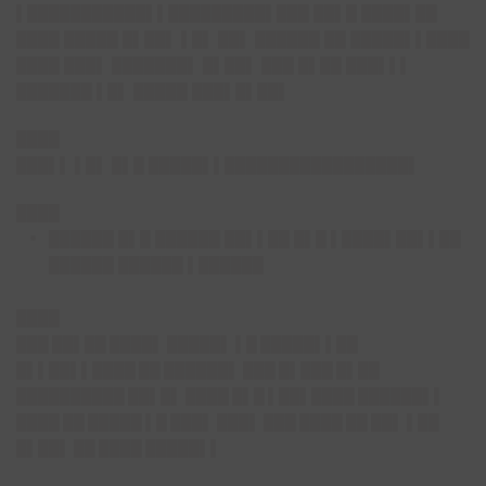
▌███████████▌▌█████████▌███ ██▌█ ████▌██
████ █████ █▌██▌ ▌█▌ ██▌ ██████ ██ █████▌▌████
████ ███▌ ███████▌ █▌██▌ ███ █▌██ ███▌▌▌
███████ ▌█▌ █████ ███▌█▌██▌
████
███▌▌ ▌█▌ █▌█ █████▌▌█████████████████▌
████
██████ █▌█ ██████ ██▌▌██ █▌█ ▌████▌██▌▌██
██████ ██████ ▌██████
████
███ ██▌██ ████▌ █████▌ ▌█ █████▌▌██
█▌▌██▌▌████ ██ ██████▌ ███ █▌███ █▌██
██████████ ██▌█▌ ████ █▌█ ▌██▌████ ██████▌▌
████ ██ █████ ▌█ ███▌ ███▌ ███ ████ ██ ██▌ ▌██
█▌██▌ ██ ████ █████▌▌