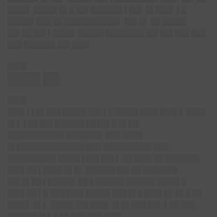
████▌ █████ █▌█ ██▌██████▌▌██▌ █▌███▌ ▌█
█████▌███ ██ ███████████▌ ██▌█▌ ██ █████
██▌██ ██▌▌████▌ █████ ████████ ██▌██▌███ ███
███ ██████▌██▌███▌
████
████ ██
████
███▌▌▌█▌███ █████ ██▌▌█ █████ ███▌███▌▌ ████
█▌▌ ▌██ ██▌██████ ██ ██▌█ █▌██
███████████▌███████▌ ███ ████
█▌██████████████ ███ ██████████ ███
██████████ ████▌▌██▌██▌▌ ██ ███▌██ ███████
███▌██ ▌████ █▌█▌ ██████ ██▌██ ███████
██▌█▌██ ▌█████▌ ██ ▌██████ ██████ ████▌█
███▌██ ▌█ ███ ███▌█████ ███ █▌█ ███▌█▌ █▌█ ██
████▌ █▌▌ █████ ██▌███▌ █▌█▌███ ██▌ ▌██ ███
██████ █▌▌ ▌██ ███ ███ ███▌