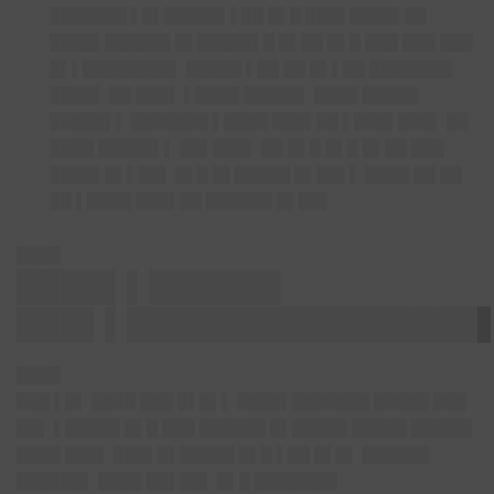
███████ ▌█▌█████▌▌██ █▌█ ███▌████▌██
████▌██████ █▌█████▌█ █▌██ █▌█ ███ ███ ███
█▌▌████████▌ █████ ▌██ ██ █▌▌██ ███████▌
████▌ ██ ███▌ ▌████ █████▌ ████ █████
█████▌▌ ███████ ▌████ ███▌██ ▌███▌███▌ ██
████ █████▌▌ ██▌███▌ ██ █▌█ █▌█ █▌██ ███
████▌█▌▌██▌ █▌█ █▌█████ █▌██▌▌ ████ ██ ██
██ ▌████ ███▌██ ██████ █▌██▌
████
████▌▌██████
███▌▌████████████████
████
███ ▌█▌ ████ ███ █▌█▌▌ ████▌███████ █████ ███
██▌ ▌█████ █▌█ ███ ██████ █▌█████ █████ █████▌
████ ███▌ ███▌█▌█████ █▌█ ▌██ █▌█▌ ██████
██████▌ ████ ██▌██▌ █▌█ ███████▌