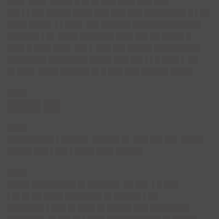
███▌ ███▌ ████▌█ █▌█▌███ ███▌███ ███
██▌▌▌██▌█████ ████ ███ ███ ███ ████████▌█ ▌██
████ ████▌ ▌▌███▌ ██▌██████ ██████████████
██████▌▌█▌ ████ ███████ ███▌██▌██ ████▌█
███▌█ ███▌███▌ ██▌▌ ███ ██▌█████ █████████▌
████████ ████████ ████▌███ ██▌▌▌█ ███▌▌ ██
█▌███▌ ████ ██████ █▌█ ███ ███ █████▌████▌
████
████ ██
████
█████████▌▌█████▌ █████▌█▌ ███ ██▌██▌ ████▌
█████ ███ ▌██▌▌████ ███▌█████▌
████
████▌█████████ █▌██████▌ ██ ██▌ ▌█ ███
▌█▌█▌██ ████ ███████▌█▌█████▌▌██
███████▌▌███ █▌███▌█▌█████ ███ ████████