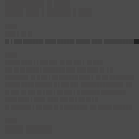
███████▌█ ███
███▌██▌▌████▌▌██▌
████
███▌▌ █▌█▌
█▌▌██▌██████▌███▌█████▌████▌███▌███████████
████
█████ ███▌▌▌██▌██▌ █▌██ ██▌▌ █▌███
██▌█▌█▌████ ▌███████ ███ ███ ███▌█▌ ▌█
███████▌ █▌█ ██ ▌██ ██████ ███▌▌ █▌██ ████████
█████ ████ █████▌█ ▌██▌██▌ █████████████▌ ██
█▌██▌ █▌██▌█▌▌██ ▌██ ██▌▌█ ██████ ████████
████ ███▌▌███▌ ███▌██▌█▌▌██ █▌▌█
█▌██████▌▌██ ███ █▌█ ███████▌ ██ ████▌██████
████
███▌█████