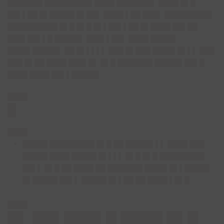
███████ █████████▌████ ███████▌ ████ █▌█
██▌▌██ █▌█████ █▌██▌ ████ ▌██ ███▌ █████████▌
██████████ █▌█ █▌█ █▌▌██▌▌██ █▌████ ██▌██
███▌██▌▌█ █████▌ ███▌▌██▌ ████ █████
████▌█████▌ ██ █▌▌▌▌▌ ███ █▌███ ████▌█▌▌▌ ███
███ █▌██ ████ ███▌█▌ █▌█ ███████ █████▌██▌█
████ ████ ██▌▌█████▌
████
█
████
█████ █████████ █▌█ ██ █████▌▌▌ ████ ███
█████ ████ █████ █▌▌▌▌ █▌█ █▌█ █████████
██▌▌ █▌█ ██ ████ ██ ███████ ████▌█▌▌█████
█▌█████ ██▌▌ █████ █▌▌██ ██ ████ ▌█▌█
████
█▌ ██▌███▌█ ████ █▌█