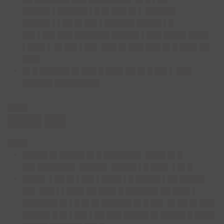
█████▌▌██████ ▌█ █▌███ █▌▌ ██████
█████▌▌▌██ █▌██▌▌██████ █████ ▌█
██▌▌██▌███ ███████ █████▌▌███ ████▌████
▌███▌▌ █▌██▌▌██▌ ███ █▌███ ███ █▌█ ███▌██
███▌
█▌█ ██████ █▌███ █ ███▌██ █▌█ ██▌▌ ███
██████ █████████
████
████ ██▌
████
█████ █▌█████ █▌█ ███████▌ ████ █▌█
██▌███████▌ █████▌ █████ ▌█ ███▌ ▌█▌█
████▌ ▌██ █▌▌██▌▌████ ▌█ █████ ▌██ █████
██▌ ███ ▌▌███▌██ ███▌█ ██████▌██ ███▌▌
███████ █▌▌█ █▌█▌██████ █▌█ ██▌ █▌██ █▌███
█████▌█ █▌▌██▌▌██ ███ █████ █▌█████ █ ████