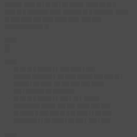
█████▌ ███▌█▌▌█▌██ ▌██ ████▌ ████ ██ █▌█
███▌█▌█ ███████ ███▌ ██████ █▌█ ██████▌ ████
█▌███ ███▌██▌███▌████ ███▌ ███ ███
████████████▌█▌
████
█
████
█▌██ █▌█ ████▌▌▌ ███ ███▌▌███
█████▌██████▌▌ ██ ███▌█████ ███ ███ █▌▌
█████ ▌██ ███▌ ██ ██▌███ ███ ████
██▌▌██████ ██ ███████
█▌██ █▌█ ████▌▌▌ ██▌▌ █▌▌ █████
████████▌████▌ ██▌██▌ ████ ███ ███
█▌████▌█ ███ ███ █▌█ █▌███▌▌▌██ ███
███████▌▌▌██ ████ ▌██ ██▌▌ ██▌▌███
████