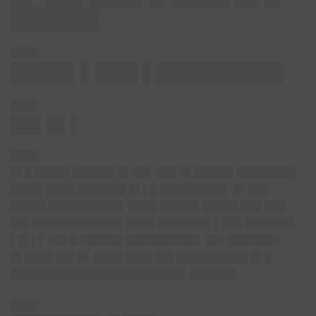
██████
████
████▌▌███ ▌█████████
████
██▌█▌▌
████
█▌█ █████ ██████ █▌██▌ ███ █▌█████▌████████▌
████▌████ ███████ █▌▌█ █████████▌ █▌███
█████ ██████████▌ ████ █████▌█████ ███ ███
██▌█████████████ ████ ███████▌▌███ ███████
▌█▌▌▌ ██▌█ ██████ ██████████▌ ██▌███████▌
█▌████ ██▌█▌ ████ ████ ██▌██████████ █▌█
████████████████████████▌ ██████▌
████