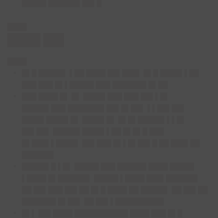
█████ ██████▌██▌█
████
████ ██▌
████
█▌█ █████▌ ▌██ ████ ██▌███▌ █▌█ ████▌▌██
███ ███ █▌▌█████ ███ ███████ █▌██
███ ████ █▌ █▌ ████▌███ ███ ██▌▌█▌
█████▌███ ███████▌██▌█▌██▌ ▌▌██▌██▌
████▌████▌█▌ ████▌█▌ █▌█▌█████▌▌▌█▌
██▌██▌ █████▌████▌▌██ █▌█▌█ ███
█▌███▌▌████▌ ██▌███ █▌▌█▌██▌█ ██ ███▌██
██████▌
█████▌█ ▌█▌ █████ ███ ██████ ████ █████
▌████ █▌██████▌ █████ ▌████ ███▌██████▌
██ ██▌███ ██▌██ █▌█ ████ ██ █████▌ ██ ██▌██
███████ █▌██▌ ██ ██▌▌██████████
█▌▌ ██▌████ ███████████ ████ ███ █▌█