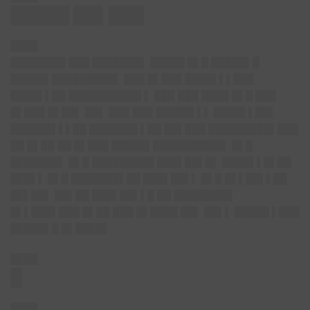
█████ ██▌███
████
████████ ███ ███████▌ █████ █▌█ █████▌█
█████▌█████████▌ ███ █▌███ ████▌▌▌███
████▌▌██ ██████████▌▌ ███ ███ ████ █▌█ ███
█▌███ █▌██▌ ██▌ ███ ███ █████▌▌▌ ████▌▌██▌
██████▌▌▌██ ███████ ▌██ ██▌███ █████████▌███
██ █▌██ ██ █▌███ █████▌██████████▌ █▌█
███████▌ █▌█ █████████ ███▌██▌█▌ ████▌▌█▌██
███▌▌ █▌█ ███████▌██ ███▌██▌▌ █▌█ █▌▌██▌▌██
██▌██▌ ██▌██ ███▌██▌▌█ ██ ████████▌
█▌▌███▌███ █▌██ ███ █▌████ ██▌ ██▌▌ █████ ▌███
█████▌█ █▌████▌
████
█
████