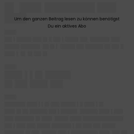
█▌ ███▌████████ ███
███▌
████
██▌▌█████ ███ █▌█ ██▌▌████▌██▌ ██████▌███
█████ ██████▌ ██ █▌▌ █████ ██▌██████ ██ ██▌█
███▌▌ █▌ █▌██▌█▌
████
███▌▌▌█▌█████
█▌██▌███▌██▌
████
███████ ███▌▌▌█▌███ █████ ▌█ ███▌▌█▌
███▌█▌██ ██████ ██▌▌█████▌ ██████ ███▌▌███
███ ██████▌█▌███▌ ████▌████ █████████████▌
██▌▌███ ███ ████▌██████▌▌██ ███ ██▌████▌
██████▌█▌██▌ █████ ███ ▌█████████ ███▌ ██▌██