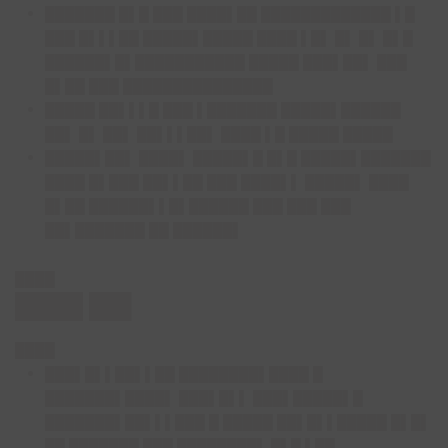
███████ █▌█ ███ ████▌██ █████████████ ▌█
███ █▌▌▌██ █████▌█████ ████ ▌█▌ █▌ █▌ █▌█
██████▌█▌███████████ █████ ███▌██▌ ███
█▌██ ███ ███████████████
█████ ██▌▌▌█ ███ ▌███████ █████▌██████
██▌ █▌ ██▌ ██▌▌▌██▌ ████ ▌█ █████ █████
█████▌██▌ ████▌ █████▌█ █▌█ █████▌███████
████ █▌███ ██▌▌██ ███ ████▌▌ █████▌ ████
█▌██ ██████▌▌█▌██████ ███ ███ ███
██▌███████ ██ ██████▌
████
████ ██▌
████
███▌█▌▌██▌▌██ ████████▌████ █
███████▌████▌
███▌█▌▌ ███▌█████▌█
███████▌██▌▌▌███ █ █████ ██▌█▌▌█████ █▌█▌
██ ███████ ███ ████████▌ █▌█ ▌██