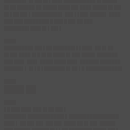
███████▌ █▌██▌█▌▌███▌███████████ █▌█████
█▌██ ██████ ██ █████ ████ ██▌████ █████ █▌██▌
█▌▌██ ██▌▌██████████▌ ███ ▌▌██▌ █████▌ ████
███ ███ ████████▌█ ███ █ ██▌██ ███
████████▌███▌█▌▌██▌▌
████
██████████ ██▌▌██ ███████▌▌▌███▌ ██ █▌██
█▌██▌████ █▌█ █▌█▌████ █▌███ ████▌ ███████
███ ███▌ ███▌ ████▌████ ███▌ ██████▌███████
██████▌▌ █▌▌█ ▌███████ █▌██ ▌█ ████████████▌
████
████ ██
████
▌█ ███ ███▌███ █▌██ ██▌▌
███████▌████████████▌▌ █████████████████
███▌▌ ██ ██▌██▌ ██▌██▌ ████ ██ █▌██▌ █████▌