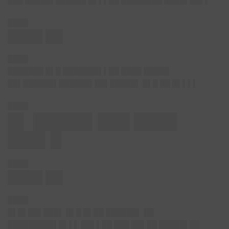
███ █████▌██████ █▌▌▌██ ████████ ████▌██▌▌
████
████ ██
████
███████ █▌█ ███████▌▌██ ████ █████
██▌██████▌██████▌██▌█████▌ █▌█ ██ █▌▌▌▌
████
█▌ █████▌███ ████
███▌█
████
████ ██
████
█▌█▌██▌███▌ █▌█ █▌██ ██████▌ ██
█████████▌█▌▌▌ ██▌▌██ ███ ██▌██ █████▌██