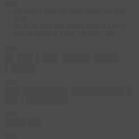
████
███ ███▌▌▌ ████ ███ █████ ████▌▌██▌████
█▌██
██▌██ ██▌████ ███▌██████ ████▌█▌ ▌██ ▌█
███▌██ ██████ █▌█ ███▌ ▌██ ███▌▌ ███
████
█▌██▌▌██▌ ████▌████
▌████
████
███ ████████▌ ██████████ █
██▌▌████████
████
████ ██▌
████