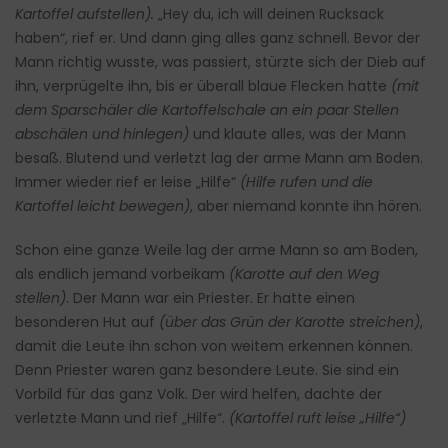
Kartoffel aufstellen).
„Hey du, ich will deinen Rucksack
haben“, rief er. Und dann ging alles ganz schnell. Bevor der
Mann richtig wusste, was passiert, stürzte sich der Dieb auf
ihn, verprügelte ihn, bis er überall blaue Flecken hatte
(mit
dem Sparschäler die Kartoffelschale an ein paar Stellen
abschälen und hinlegen)
und klaute alles, was der Mann
besaß. Blutend und verletzt lag der arme Mann am Boden.
Immer wieder rief er leise „Hilfe“
(Hilfe rufen und die
Kartoffel leicht bewegen)
, aber niemand konnte ihn hören.
Schon eine ganze Weile lag der arme Mann so am Boden,
als endlich jemand vorbeikam
(Karotte auf den Weg
stellen)
. Der Mann war ein Priester. Er hatte einen
besonderen Hut auf
(über das Grün der Karotte streichen)
,
damit die Leute ihn schon von weitem erkennen können.
Denn Priester waren ganz besondere Leute. Sie sind ein
Vorbild für das ganz Volk. Der wird helfen, dachte der
verletzte Mann und rief „Hilfe“.
(Kartoffel ruft leise „Hilfe“)