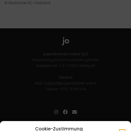
© Deutscher EC-Verband
jugendarbeit.online (jo)
Praxisverlag buch+musik bm gGmbH
Haeberlinstr. 1–3 | 70563 Stuttgart
Service
Mail:
support@jugendarbeit.online
Telefon: 0711 / 9781-419
jugendarbeit.online
- kurz jo - ist der Online-Materialpool für
Cookie-Zustimmung
Mitarbeitende in der christlichen Kinder-, Jugend- und jungen