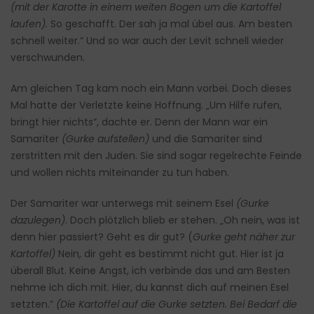
(mit der Karotte in einem weiten Bogen um die Kartoffel
laufen).
So geschafft. Der sah ja mal übel aus. Am besten
schnell weiter.“ Und so war auch der Levit schnell wieder
verschwunden.
Am gleichen Tag kam noch ein Mann vorbei. Doch dieses
Mal hatte der Verletzte keine Hoffnung. „Um Hilfe rufen,
bringt hier nichts“, dachte er. Denn der Mann war ein
Samariter
(Gurke aufstellen)
und die Samariter sind
zerstritten mit den Juden. Sie sind sogar regelrechte Feinde
und wollen nichts miteinander zu tun haben.
Der Samariter war unterwegs mit seinem Esel
(Gurke
dazulegen)
. Doch plötzlich blieb er stehen. „Oh nein, was ist
denn hier passiert? Geht es dir gut? (
Gurke geht näher zur
Kartoffel)
Nein, dir geht es bestimmt nicht gut. Hier ist ja
überall Blut. Keine Angst, ich verbinde das und am Besten
nehme ich dich mit. Hier, du kannst dich auf meinen Esel
setzten.”
(Die Kartoffel auf die Gurke setzten. Bei Bedarf die