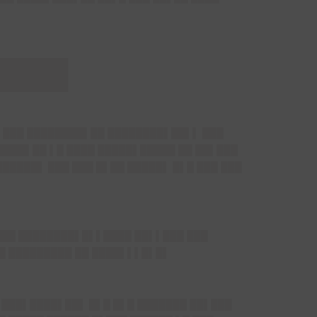
████
██ ███ ████████▌██ ████████▌██▌▌ ███
 ████▌██ ▌█ ████ █████▌█████ ██ ██▌███
█████▌ ███ ███ █▌██ █████▌ █▌█ ███ ███
▌███ ████████▌█▌▌████ ██▌▌███ ███
██ █████████ ██ ████▌▌▌█▌█▌
▌███▌████▌██▌ █▌█ █▌█ ███████ ██▌███