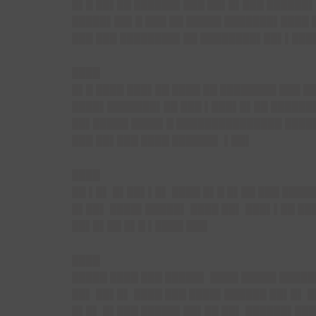
█▌█ ██▌██ ██████▌███ ██▌█▌███ ██████▌ 
█████▌██▌█ ███ ██ █████ ███████▌████ 
███ ███ ████████▌██ ████████▌██▌▌███
████
█▌█ ████ ███▌██ ████ ██ ████████ ███ █
████▌███████▌██ ███ ▌███▌█▌██ ███████
██▌█████ ████▌█ ███████████████ █████
███ ██▌███ ████ ██████▌ ▌██▌
████
██ ▌█▌ █▌██▌▌█▌ ████ █▌█ █▌██ ███ ████
█▌██▌ ████▌█████▌ ████ ██▌ ███▌▌██ ██
██▌█▌██ █▌█ ▌████ ███
████
█████ ████ ███ █████▌ ████ █████ ████
██▌ ██▌█▌ ████ ███ ████▌██████ ██▌█▌ █
█▌█▌ █▌███ █████▌██▌██ ██▌ ██████▌████