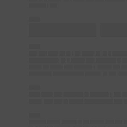
██████ ▌██▌
████
████████▌███
████
███ ███ ███▌██ █▌▌██ ████▌█▌ █▌█ █████
██████████▌ █▌█ █████ ███ ███████ █▌██
████▌██ ████▌███ ██████▌▌ █████ ██▌██▌
████████ ███████████ █████▌ █▌██▌ ███
████
████ ████ ███ ███████ █▌██████▌▌ ██▌█
████▌ ███ ███ █▌█████ ██████████ ███ 
████
██████ ████▌ █████ █▌██ █████ ███ ██▌