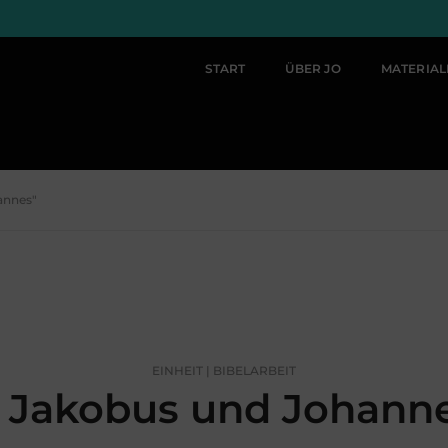
START
ÜBER JO
MATERIA
annes"
EINHEIT | BIBELARBEIT
Jakobus und Johann