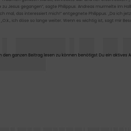
zu Jesus gegangen“, sagte Philippus. Andreas murmelte im Halbs
usch mal, das interessiert mich!“ entgegnete Philippus. „Da ich j
O.k., ich döse so lange weiter. Wenn es wichtig ist, sagt mir Be
▌ █████ ▌█▌ █▌
█████
 ███▌█▌ ███ █▌██▌ ███ █▌██ ██▌██▌▌ ████ ███ ▌█▌█▌▌