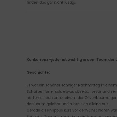
finden das gar nicht lustig…
Konkurrenz -jeder ist wichtig in dem Team der
Geschichte:
Es war ein schöner sonniger Nachmittag in einem
Schatten. Einer saß etwas abseits… Jesus und s
hatten es sich unter einem der Olivenbäume gem
den Baum gelehnt und ruhte sich alleine aus.
Gerade als Philippus kurz vor dem Einschlafen wa
Philippus. Thomas, der durch die Frage aus seine