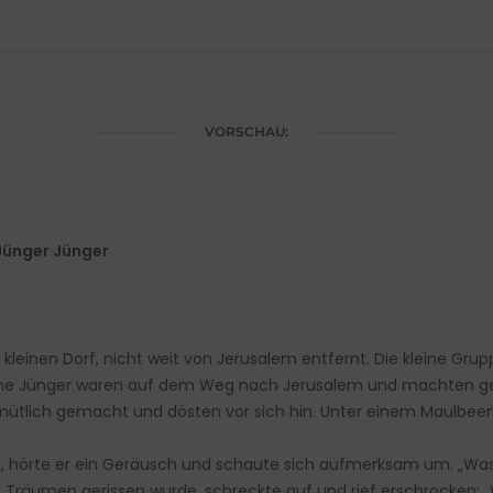
VORSCHAU:
 Jünger Jünger
 kleinen Dorf, nicht weit von Jerusalem entfernt. Die kleine 
eine Jünger waren auf dem Weg nach Jerusalem und machten ge
ütlich gemacht und dösten vor sich hin. Unter einem Maulbeerb
r, hörte er ein Geräusch und schaute sich aufmerksam um. „Was 
n Träumen gerissen wurde, schreckte auf und rief erschrocken: „