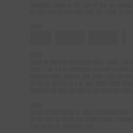
██████▌▌████ █▌██▌ ███ █▌██▌ ██ █████
█▌██▌▌███ █▌███ ██▌▌██▌ ██ ▌███▌ █▌██
████
██▌███▌███▌▌ 
████
████ █▌████ █▌██ █████▌██▌▌▌███▌▌██ █
███▌▌▌█▌ ▌█ █▌███████▌██ ████ ▌█ ███ 
████ ██ ███▌ █████▌ ██▌ ███▌▌██▌██ ███
█▌██▌█▌ ███ █▌█▌ ▌█▌ ██▌ ████ ████ ███
████ ██ ██ ██▌▌██ ███ █▌██ ████ ███ ██
████
████ ▌█ ███ ████▌█▌ ████ ██ █████ ███▌
█▌██▌ ██▌█▌ █▌██ ███ █████ ███▌▌ █████
███ ████▌█▌ ██████▌▌██▌