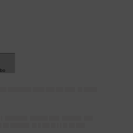
█▌
██ ████████ ████ ███ ██▌███▌ █▌████▌
▌▌ ███████▌ ██████ ███▌ ██████▌ ███
▌██ ██████▌ █▌█ ██▌█▌▌▌█▌██ ███