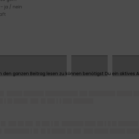
 ja / nein
aft
██████ ███ ██
██▌ █████ ██████▌██████████▌██▌████████▌█████ ██
█▌▌█▌████▌ ██▌ █▌██▌▌▌███ ██████▌
█▌ ██▌██ ██▌ █▌██▌▌█▌ ███████ ███▌██ ▌█ █▌██████
▌ ████████ ▌█▌ █▌█ ████▌█▌██▌ ███ ████▌█████ ████