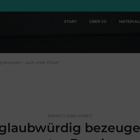
START
ÜBER JO
MATERIA
ig bezeugen – auch unter Druck"
EINHEIT | BIBELARBEIT
glaubwürdig bezeuge