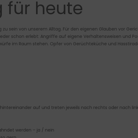
 für heute
eg zu sein von unserem Alltag. Für den eigenen Glauben vor Geric
eder schon erlebt: Angriffe auf eigene Verhaltensweisen und Posit
würfe im Raum stehen. Opfer von Gerüchteküche und Hasstiraden
he hintereinander auf und treten jeweils nach rechts oder nach li
hndet werden – ja / nein
 so gern