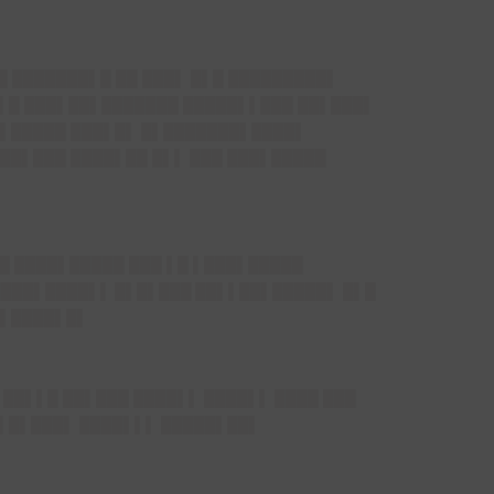
█ ███████▌█ ██ ███▌ █▌█ █████████▌
█▌█ ███▌██▌███████ █████▌▌███ ██▌███▌
█▌█████ ███▌█▌ █▌███████▌████▌
▌██▌███ ████▌██ █▌▌ ███ ███▌█████
█ ████▌█████ ███ ▌█ ▌███▌█████
████▌████▌▌
█▌█▌███ ██▌▌██▌█████
▌ █▌█
 ▌████▌█▌
 ██▌▌█ ██▌███ ████▌▌ ████▌▌ ████ ███
█▌█▌███▌ ████▌▌▌ █████▌██▌