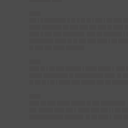
████
██▌▌█
███████▌█ █▌█ █▌█▌▌██▌▌██ ███ ██
████ ███████ ██ ███ ███ ██▌███ █▌███▌
███▌█ ██▌███ ███████▌ ███ ██ ██████▌▌
████████▌████ █▌█▌██▌███ ███▌▌██ ████
█▌███ ██▌████ ██████▌
████
███▌█▌▌██
███ █████▌▌████ ████▌▌ ███ 
████▌████████▌█▌██████████ ███▌ █▌██ 
█▌██ █▌▌█▌▌████ ███ █████ ██▌██ █████
████
███▌██
███ ████▌█████ █▌██▌████████▌ 
██▌ █████ ███▌██▌▌ ████ ███ ██▌▌▌██ █
████████████ ██████▌ █▌██ ███▌▌ ███ █