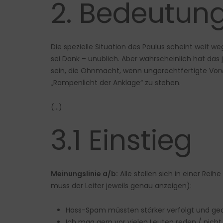
2. Bedeutung
Die spezielle Situation des Paulus scheint weit w
sei Dank – unüblich. Aber wahrscheinlich hat das j
sein, die Ohnmacht, wenn ungerechtfertigte Vor
„Rampenlicht der Anklage“ zu stehen.
(…)
3.1 Einstieg
Meinungslinie a/b:
Alle stellen sich in einer Rei
muss der Leiter jeweils genau anzeigen):
Hass-Spam müssten stärker verfolgt und gea
Ich mag gern vor vielen Leuten reden / nicht