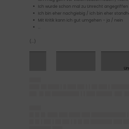
Ich wurde schon mal zu Unrecht angegriffen –
Ich bin eher nachgiebig / ich bin eher standh
Mit Kritik kann ich gut umgehen – ja / nein
…
(…)
█▌ ███▌██
████
███▌██ ████ ▌█ ███ ██▌▌▌██ ███ ▌█████
██▌ █▌██ █████████▌▌▌███ █████▌ ██▌ █
████
█▌█▌█▌ ███▌███
████ ███ ████████████ ▌
█▌█▌▌██▌▌██ ██▌▌█ █▌██ ███████▌███ ██
███████▌███▌