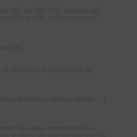
███▌███▌ ███ ███▌▌▌██▌ ████████▌███
██████▌▌▌██ █▌██▌ █▌█ ██▌██████ ███
 ████▌██▌
█ ██▌███████▌▌▌██ ████████ ███ ███
███ █▌██ ████ █▌█ ▌█████ █▌██████▌▌ ▌█
██████▌ ███▌███ █▌██████▌███▌██ █▌█
███▌ ██ ███▌▌▌██▌ ████ ███ ███▌█▌██▌██