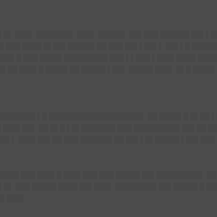
 █▌ ███▌ ███████▌ ███▌ █████▌ ██▌███ ██████ ██▌▌█
██ ███ ████ █▌██▌█████▌██ ███ ██▌▌██▌▌ ██▌▌█ ████
███▌█ ███ ████▌█████████ ███ ▌▌███ ▌███▌████ ███
▌██ ███▌█ ████▌██ █████ ▌██▌ █████ ███▌ █▌█ ████
████████ ▌█ ███████████████████▌ ██ ████▌█ █▌██ ▌
███▌██▌ ██ █▌█ ▌█▌███████ ███ ███
██████▌██▌██ █
██▌▌ ███▌██▌██ ███ ██████▌██ ██▌▌█▌█████ ▌██▌███
████ ███ ███▌█ ███▌███ ███ █████ ██▌█████████▌ ██
█▌█▌ ███ █████ ████ ██▌███▌ ████████▌██▌█████ █ █
█▌███▌