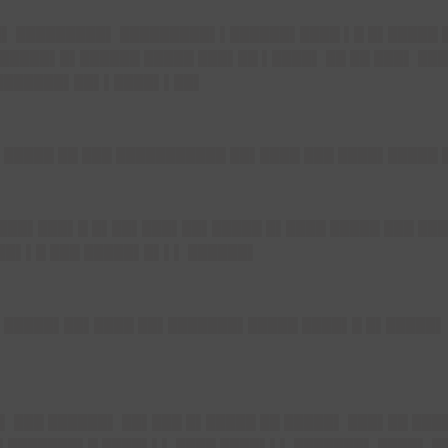
▌ █████████▌ █████████▌▌██████▌████ ▌█ █▌█████ 
█████▌█▌██████ █████ ███▌██ ▌████▌ ██ ██ ███▌ ██
████████▌██▌▌████▌▌██▌
▌█████ ██ ███ ███████████ ██▌████ ███ ████▌█████
████▌███▌█ █▌██▌███▌██▌█████ █▌████ █████ ███ ██
██▌▌█ ███ █████▌█▌▌▌ ██████▌
 █████▌██▌████ ██▌███████▌█████ ████▌█ █▌█████▌ 
▌ ███ ██████▌ ██▌███ █▌█████ ██ █████▌ ███▌██ ██
█▌███████▌█ ████▌▌▌ ████ ████▌▌▌ ███████▌ ████▌ █