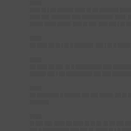
████
███▌█▌▌██ █████▌███▌█▌██ ██████▌████
███▌██▌ ██████▌███ ██████████▌ ███▌ █
████▌████ ████▌ ███ █▌██▌ ███ ██▌▌█▌
████
██ ███▌██ █▌▌█▌█ ██████▌ ██▌▌█▌█ ████
████
██ ███▌██ ██▌ █▌█ █████████ ███ █████
█████▌██▌▌██ █████████ ██▌███ ██████
████
██ ███████▌█ █████▌██▌██▌████▌ ██ █▌█
██████▌
████
█▌██▌██▌
███▌██ ███▌█▌█▌█▌ █▌██ ██▌██
██▌█ █████████ ███ ██▌█▌ ████ █▌▌█ ██