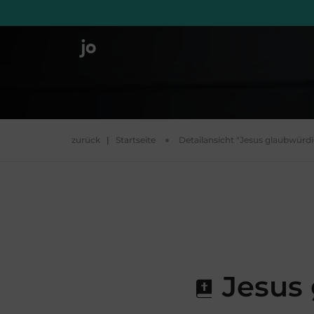
zurück
|
Startseite
Detailansicht "Jesus glaubwürd
Jesus 