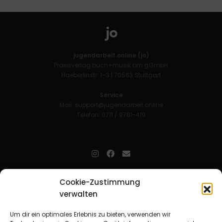
jugendarbeit.online (jo)
Praxisverlag buch+musik bm gGmbH
Haeberlinstr. 1–3 | 70563 Stuttgart
Service
Mail:
support@jugendarbeit.online
Telefon: 0711 / 9781-419
jugendarbeit.online
- kurz jo - ist der Online-Materialpool für
Cookie-Zustimmung
Mitarbeitende in der christlichen Kinder-, Jugend- und jungen
verwalten
Erwachsenenarbeit. Auf
jo
findet man unkompliziert und schnell
zahlreiche praxiserprobte Materialien und gewinnt so Zeit für
Beziehungsarbeit.
Um dir ein optimales Erlebnis zu bieten, verwenden wir