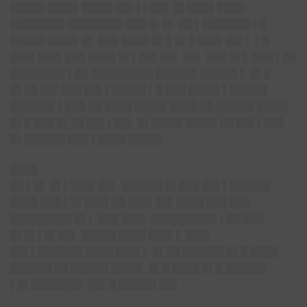
█████ ████▌████▌██▌▌▌██▌ █▌████ ████
████████ ████████ ███ █▌█▌ ██ ▌███████ ▌█
█████ ████▌█▌ ███ ████ █▌█ █▌█ ███▌██▌▌ ▌█
███▌███▌███ ████ █▌▌██▌██▌ ██▌ ███ █▌▌ ███ ▌██
████████ ▌██ █████████ ██████ █████▌▌ █▌█
█▌██ ██▌███ ██▌▌█████ ▌█ ███ ████▌▌█████▌
██████▌▌███ ██ ████ ████▌████ ██ █████▌████▌
█▌█ ███ █▌██ ██▌▌██▌ █▌████▌████▌██ ██▌▌███
█▌██████ ███ ▌████ █████
████
██ ▌█▌ █▌▌███▌██▌ ██████ █▌███ ██▌▌██████
████ ███ ▌█▌███▌██ ███▌██▌████ ███ ███
█████████ █▌▌ ███ ███▌ █████████▌▌██ ███
█▌█▌▌█▌██▌ █████ ████ ███▌▌ ███▌
██▌▌██████▌████ ███▌▌ █▌██ ██████ █▌█ ████
██████ ██ █████▌████▌ █▌█ ████ █▌█ ██████
▌█▌███████▌ ██▌█ █████▌██▌