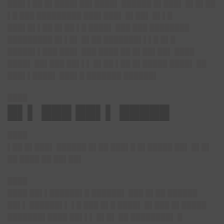
███▌▌██ █▌████▌██▌████▌ ██████ █▌███▌ █▌█▌██
▌█ ███ █████████ ███▌███▌ █▌██▌ █▌▌█
███▌█▌▌██ █▌██ ▌█ ████▌ ███ ███ ████████
█████████ █▌▌█▌ █▌██ ███████▌▌▌█ █▌█
█████▌▌███ ███▌ ███ ████ ██ █▌██▌██▌ ████
████▌ ██▌███ ██▌▌▌ █▌██ ▌██ █▌█████ ████▌ ██
███▌▌████▌ ███▌█ ███████ ██████▌
████
█▌▌ ███ ██▌▌ █████
████
▌██ █▌███▌ ██████ █▌██ ███▌█ █▌█████ ██▌ █▌█▌
██ ████ ██ ██▌██▌
████
████ ██▌▌██████▌█ ██████▌ ███ █▌██ ██████
██▌▌ ██████▌▌ ▌█ ███ █▌█ ████▌ █▌███ █▌█████
███████▌████ ██▌▌▌ █▌█▌ ██ ████████▌ █