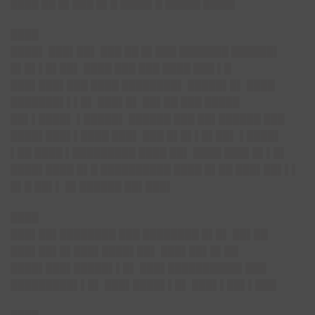
████ ██ █▌███ █▌█ ████▌█ █████ ████▌
████
████▌ ███▌██▌ ███ ██ █▌███ ███████ ██████▌
█▌█▌▌█▌██▌ ████ ███ ███ ████ ███ ▌█
███▌███▌███ ████ ████████▌ █████▌█▌ ████
███████▌▌▌█▌ ███▌█▌ ██▌██ ███ █████
██▌▌████▌ ▌█████▌ ██████ ███ ██▌██████ ███
████▌███▌▌████ ███▌ ███ █▌█▌▌█▌██▌ ▌████▌
▌██ ████ ▌█████████ ████ ██▌ ████ ███▌█▌▌█▌
████▌████ █▌█ ██████████ ████ █▌██ ███▌██▌▌▌
█▌█ ██▌▌ █▌██████ ██▌███▌
████
███▌██▌████████ ███ ████████ █▌█▌ ██▌██
███▌██▌█▌███▌████▌██▌ ███▌██▌█▌██
████▌███▌█████▌▌█▌ ███▌██████████▌███
█████████▌▌█▌ ███▌████▌▌█▌ ███▌▌██▌▌███