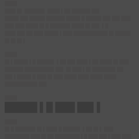
████
███▌█▌ ██████▌ ████ ▌██ ██████ ██▌
████▌██▌█████ ██████ ████▌█ █████ ██▌██▌███
███ ███ ████ █▌█ ██████▌████ █▌██▌ ▌█
███▌██▌██ ███ ████▌▌███ ███████████ █▌█████
█▌█▌█▌▌
████
█▌▌████▌▌█ █████▌ ▌██ ██▌███▌▌██ ████ █▌███
██████ █████████▌██▌ █▌███ ▌█▌███████▌██
██▌▌████▌█ ███ █▌███ ████ ███▌████ ████
██████████▌██▌
████
█████ ▌█ ███ ██▌▌
████
█▌█ ██████▌█▌▌███▌█ █████▌ ▌██ █▌▌ ███
████████ ███ █▌██ ████████ ▌█ ███ ██▌▌███ ███