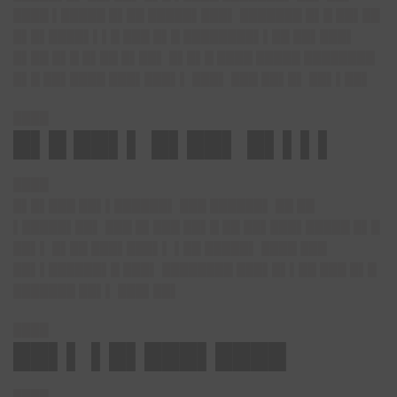
████ ▌█████ █▌██ █████▌███▌ ███████ █▌█ ██▌██
█▌█▌████▌▌▌█ ███ █▌█ ████████▌▌██ ██▌███▌
█▌██ █▌█ █▌██ █▌██▌ █▌█▌█ ████ █████ ████████
█▌█ ██▌████ ███▌███▌▌ ███▌ ███ ██▌█▌ ██▌▌██▌
████
█▌█ ██▌▌ █▌██▌ █▌▌▌▌
████
█▌█▌███ ██▌▌██████▌ ███ ██████▌ ██ ██
▌█████▌██▌ ███ █▌███ ██▌█ ██ ██▌███▌█████ █▌█
██▌▌ █▌██ ███▌███▌▌ ▌██ █████▌ ████ ███
██▌▌██████▌█ ███▌ ████████ ███▌█▌▌██ ███ █▌█
███████ ██▌▌ ███▌██▌
████
██▌▌ ▌█▌███▌████
████