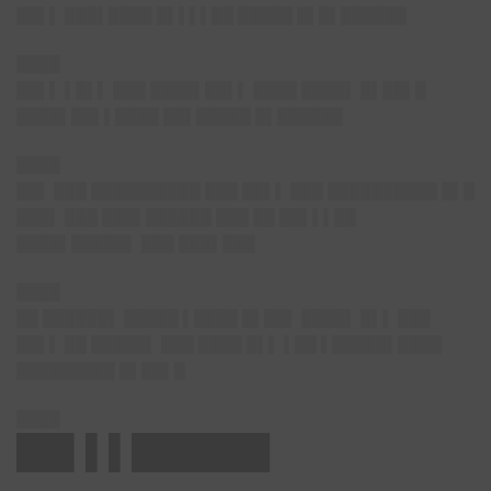
██▌▌ ███▌████ █▌▌▌▌██ █
████ █▌█▌██████
████
██▌▌ ▌█▌▌ ███ ████▌██▌▌ ████ ████▌ █▌██▌█
████▌██▌▌████ █
█▌█████ █▌██████
████
██▌ ███ ██████████ ███ ██▌▌ ███ ██████████ █▌█
███▌ ███ ███▌██████ ███ ██ ██▌▌▌██
█
███▌█████▌ ███ ███▌███
████
██ ██████▌ █████ ▌████ █▌██▌ ████▌ █▌▌ ███
██▌▌ ██ █████▌ ███ ████ █▌▌ ▌██ ▌█████▌████
█
████████ █▌██▌█
████
██▌▌▌██████