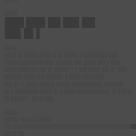
████▌
████
███ ███ ██ ██▌██
██▌█▌▌
████
██ █▌█▌ ████ ████ █▌█▌█ ██▌▌▌████████ ███
█████████████ ███ █████▌██▌ ████ ██▌▌ ███
████ ████ █▌▌██ █▌████▌▌▌▌ ██▌████ ██▌█▌ ███
██████ ███▌█▌█ █████▌█ ████ ██▌████
██▌█▌▌▌███ ▌███▌█ █████ ██████████ ██████▌
█▌█ ████████ ████ █▌█ ████ ██████████▌ █▌█ █▌█
█▌█████▌▌██ █▌██▌
████
████▌ ██▌▌▌ ████▌
██▌████████████████████████████████████████
██ █▌██