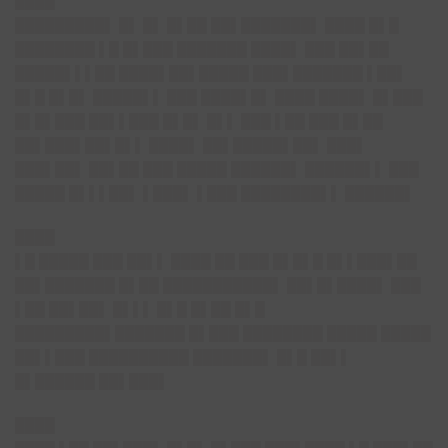
████
█████████▌ █▌ █▌ █▌██ ██▌███████▌ ████ █▌█
████████ ▌█ █▌███ ███████ ████▌ ███ ██▌██
█████▌▌▌██ ████▌██▌█████ ███▌███████ ▌██▌
█▌█ █▌█▌ █████▌▌ ███ ████▌█▌ ████ ████▌ █▌███
█▌█▌███ ██▌▌███ █▌█▌ █▌▌ ███ ▌██ ███ █▌██
██▌███▌██▌█▌▌ ████▌ ██▌█████▌██▌ ███▌
███▌██▌ ██▌██ ███ █████ ██████▌ ██████▌▌ ███
█████ █▌▌▌██▌ ▌███▌ ▌███ ████████▌▌ ██████▌
████
▌█ █████ ███ ██▌▌ ████ ██ ███ █▌█▌█ █▌▌███▌██
██▌███████ █▌██ ███████████▌ ██▌█▌████▌ ███
▌██ ██▌██▌ █▌▌▌ █▌█ █▌██ █▌█
█████████▌███████ █▌███ ████████ █████ █████
██▌▌███ ██████████ ███████▌ █▌█ ██▌▌
█▌██████ ██▌███▌
████