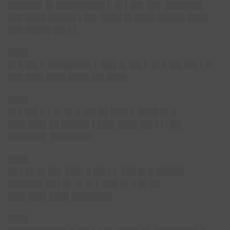
██████▌ █▌█████████▌▌ █▌▌██▌ ██▌ ███████▌
███ ████ █████▌▌██▌ ████ █▌████ █████▌████
███ █████ ██▌▌▌
████
█▌█ ██▌▌ ████████▌▌ ███ █▌██▌▌ █▌█ ██▌██▌▌█▌
███ ███▌████ █
███ ██▌████
████
█▌█ ██▌▌ ▌█▌ █▌█ ██▌██ ███▌▌ ████ █▌█
███▌███▌██ █████▌▌███▌████ █
█▌▌▌▌██
███████▌ ████████
████
██ ▌█▌ █▌██▌ ███▌█ ██▌▌▌ ███ █▌█ █████▌
███████ ██ ▌█▌ █▌█▌▌ ███ █▌█ █▌██▌
███▌███▌████ █
███████
████