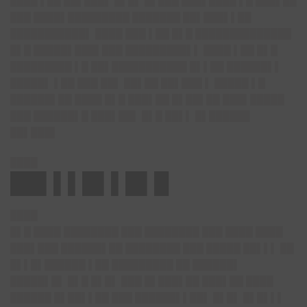
████ ▌██ ██▌███▌ █▌█▌ █▌███ ███▌████ ▌█ ███▌██
███ ████▌█████████ ███████ ██▌███▌▌██
███████████▌ ████ ███ ▌██ █▌█ ██████████████
█▌█ █████▌███▌███ █████████▌▌ ████ ▌██ █▌█
█████████ ▌█ ██▌███████████ █▌▌██ ██████▌▌
█████▌ ▌██ ███ ██▌ ██▌██ ██▌███ ▌ █████ ▌█
██████▌██ ████ █▌█ ███▌██ █▌██▌██ ███▌█████
███ ██████▌█ ███▌██▌ █▌█ ██▌▌ █▌██████
██▌███▌
████
██▌▌▌█▌▌█▌█
████
█▌█ ████ ████████ ███ ████████ ███ ████ ████
███▌███ ██████▌██ ████████ ███ █████ ██▌▌▌ ██
█▌▌█▌██████ ▌██ █████████ ██ ██████▌
█████▌█▌ █▌█ █▌█▌ ███ █▌███▌██ ███▌██ ████
██████ █▌██▌▌██ ███ ██████▌▌██▌ █▌█▌ █▌█▌▌▌