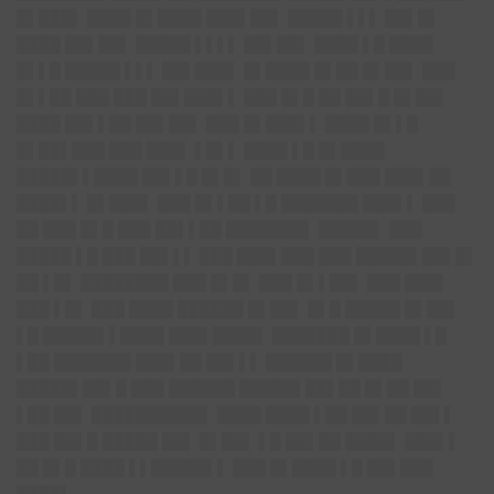
█▌███▌ ████ █▌████ ███▌██▌ █████ ▌▌▌ ██▌█▌
████ ██▌██▌ █████ ▌▌▌▌ ██▌██▌ ████ ▌█ ████
█▌▌█ █████ ▌▌▌ ██▌███▌ █▌████ █▌██ █▌██▌ ███
█▌▌██ ███ ███ ██▌███▌▌ ███ █▌█ ██ ██▌█ █▌██▌
████ ██▌▌██ ██▌██▌ ███ █▌███▌▌ ████ █▌▌█
█▌██▌███ ███ ███▌ ▌█▌▌ ████ ▌█ █▌████
█████▌▌████ ██▌▌█ █▌█▌ ██ ████ █▌███ ███▌██
████▌▌ █▌███▌ ███ █▌▌██ ▌█ ███████ ███▌▌ ███
██ ███ █▌█ ███ ██▌▌██ ███████▌ █████▌ ███
█████ ▌█ ███ ██▌▌▌ ███ ███▌███ ███ █████▌██▌█▌
██ ▌█▌ ████████ ███ █▌█▌ ███ █▌▌██▌ ███ ███▌
███ ▌█▌ ███ ████ ██████ █▌██▌ █▌█ █████ █▌██▌
▌█ █████▌▌████ ███▌████▌ ███████ █▌████ ▌█
▌██ ███████ ███▌██ ██▌▌▌ ██████ █▌████
█████▌██▌█ ███ ██████ █████▌██▌██ █▌██ ██▌
▌██ ██▌ ██████████▌ ████ ████ ▌██ ██▌██ ██▌▌
███ ██▌█ █████ ██▌ █▌██▌ ▌█ ██▌██ ████▌ ███▌▌
██ █▌█ ████ ▌▌█████▌▌ ███ █▌████ ▌█ ██▌███