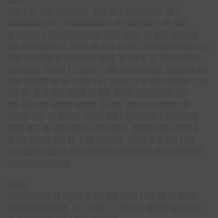
███ ▌█▌ ███ ██████▌ ███ █▌█ ███████▌ █▌▌
███████ ██▌▌ █████████ ▌██ ██████▌ █▌███
█▌████▌ ▌████████ ██▌███▌███▌ █▌███ █████▌
██▌██ █████▌▌ ██ █▌█▌█ █▌█ ██▌▌██████▌████ ▌█
███ ██████ █▌███ ███ ███▌ █▌██ █▌█▌██ ██████
██████▌ ████▌▌█ ███▌ ▌██▌██ ██████▌██████ ██
███ █████ ██ █▌█ ██▌▌█ ▌███▌▌█ █▌███ ████▌ ▌██
██▌█▌ █▌█ ███ ████ █▌██▌ ████ ███████▌██▌
██▌██ ███ ████▌████▌ █▌██▌ ███ █▌████▌▌█▌
████▌██▌ █▌████▌ ████ ██▌▌██████▌█ ██████▌
███▌██▌ █▌███ ███▌▌██ ████▌ █████ ███ ███▌█
█▌██ ████▌██▌█▌ ▌██ █████▌ ████ █▌█ ██▌▌██
█▌█████ ███ █▌███ █████▌███████▌██▌▌██████
██████ ██████▌
████
█████████ █▌████ █▌██ ██▌███▌▌██ ██ █▌████
████████████▌ █▌▌█ ██▌▌▌ ███ █▌████▌██▌█▌█▌