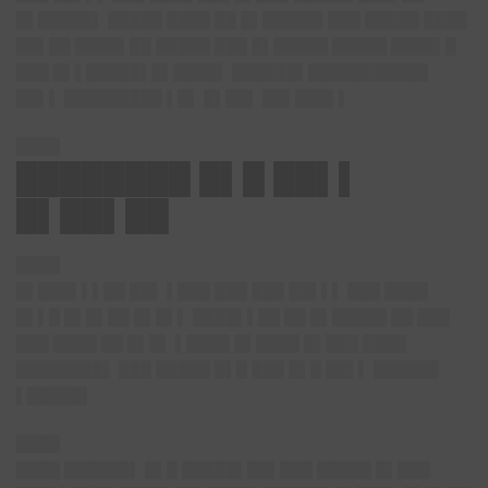
█▌█████▌ █████ ████ ██ █▌█████▌███ █████ ████
██▌██ ████▌██ █████ ███ █▌█████ █████ ████▌█
███ █▌▌█████▌█▌████▌ ██████▌███████████
██▌▌ █████████ ▌█▌ █▌██▌ ██▌███▌▌
████
████████ █▌█ ██▌▌
█▌██▌██
████
█▌███▌▌▌██ ██▌ ▌███ ███ ███ ██▌▌▌ ███ ████
█▌▌█ █▌█▌██ █▌█▌▌ ████▌▌██ ██ █▌█████ ██ ███
███ ████ ██ █▌█▌ ▌████ █▌████ █▌███ ████
████████▌ ███ █████ █▌█ ███ █▌█ ██▌▌ ██████
▌█████▌
████
████ ██████▌ █▌█ █████▌██▌███ █████ █▌███