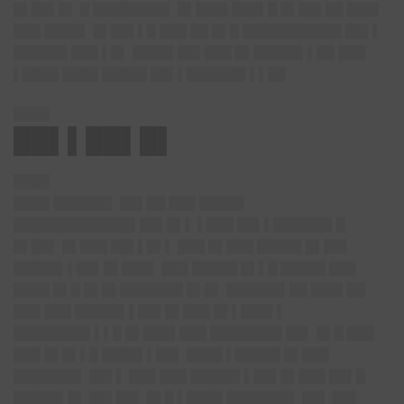
█▌██▌█▌ █ ████████▌ █▌███▌███▌█ █▌██▌██ ███▌
███ ████▌ █▌██▌▌█ ███ ██ █▌█ ███████████ ██▌▌
██████ ███ ▌█▌ ████▌██▌███ █▌█████▌▌██ ███
▌████ ████ █████ ██▌▌██████▌▌▌██
████
██▌▌██▌█▌
████
████ ██████▌ ██▌██ ███ █████
█████████████▌██▌█▌▌ ▌███ ██▌▌██████▌█
█▌██▌ █▌███ ██▌▌█▌▌ ███ █▌███ █████ █▌██▌
█████▌▌██▌█▌███▌ ███ █████ █▌▌█ █████ ███
████ █▌█ █▌█▌███████ █▌█▌ ██████▌██ ███▌██
███ ███ █████▌▌██▌█▌███ █▌▌███▌▌
████████▌▌▌█ █▌███▌███ ████████ ██▌ █▌█ ███
███ █▌█▌▌█ ████▌▌██▌ ████ ▌█████ █▌███
███████▌ ██▌▌ ███ ███ █████▌▌██▌█▌███ ██▌█
█████▌█▌ ██▌██▌ █▌█ ▌████ ███████▌ ██▌ ██▌