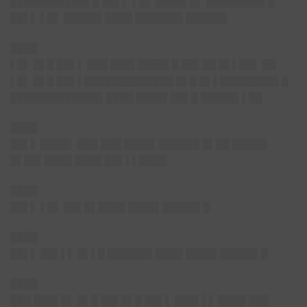
███████████▌█ ██▌▌ ▌█▌ ████▌█▌ ████████▌█
██▌▌ ▌█▌ █████▌████ █
██████ ██████
████
▌█▌ █▌█ ██▌▌ ███ ███▌████▌█ ██▌██ █▌▌██▌ ██
▌█▌ █▌█ ██▌▌█████████████ █▌█ █▌▌████████▌█
█████████████▌████ █
███▌██▌█ █████▌▌██
████
██▌▌ ████▌ ███ ███ ████▌██████ █▌██ █████
█▌██▌████ █
███ ██▌▌▌████
████
██▌▌ ▌█▌ ██▌█▌████ █
███▌█████▌█
████
██▌▌ ██▌▌▌ █▌▌█ ██████▌████ █
███▌█████▌█
████
███ ███▌█▌ █▌█ ██▌█▌█ ██▌▌ ███▌▌▌ ████ ███