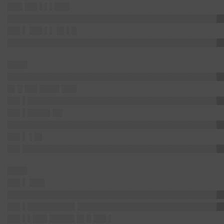
███ ██▌▌▌▌███
███████████████████████████████████████████
██▌▌ ██▌▌▌ █▌▌█
███████████████████████████████████████████
████
███████████████████████████████████████████
█▌█ ██▌████ ███
██▌▌███████████████████████████████████████
██▌▌████▌██
███████████████████████████████████████████
██▌▌ ▌█▌
██▌████████████████████████████████████████
████
██▌▌ ███
███████████████████████████████████████████
██▌▌█████████▌█████████████████████████████
██▌▌▌███ █████ █▌█ ██▌▌