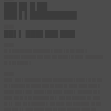
██▌█▌█ ██
██▌▌▌█████████
████
██▌▌ ███▌██▌███
████
█▌█ ████████ ███████ ▌███▌▌█ ██ ███▌▌
██████▌██████ ██▌██▌██ ████ ▌█ ███▌ ███████
█▌█ █▌████▌▌
████
███▌ ██▌▌██████▌████ ████████ ▌███▌▌█ █▌██
█▌▌█████▌█▌████ ███ █▌███ █▌███▌███▌███▌▌
████ ███ ▌██▌ ████ ▌██ ███▌ ███▌▌ ██████ █▌▌
███▌██ █▌█ █▌██████▌█▌▌ ██▌██ █████▌█▌ ███
█▌▌▌ ██▌ █▌█ █████▌▌ ██ ███▌██▌██████▌ █▌██
███ ██▌▌▌ ███ ████ ███ █▌███ █████▌███▌██