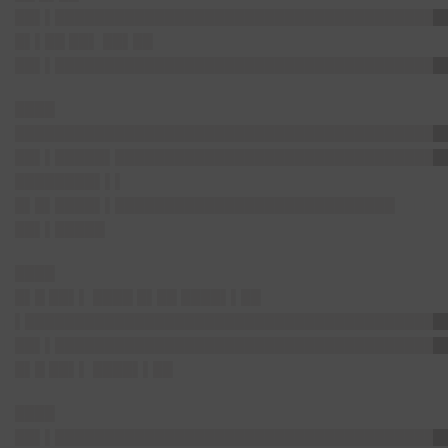
██▌▌███████████████████████████████████████
█▌▌██ ██▌ ██▌██
██▌▌███████████████████████████████████████
████
███████████████████████████████████████████
██▌▌█████▌█████████████████████████████████
████████▌▌▌
█▌█▌████▌▌████████████████████████████
██▌▌█████
████
█▌█ ██▌▌ ████ █▌██ ████▌▌██
▌██████████████████████████████████████████
██▌▌███████████████████████████████████████
█▌█ ██▌▌ ████▌▌██
████
██▌▌███████████████████████████████████████