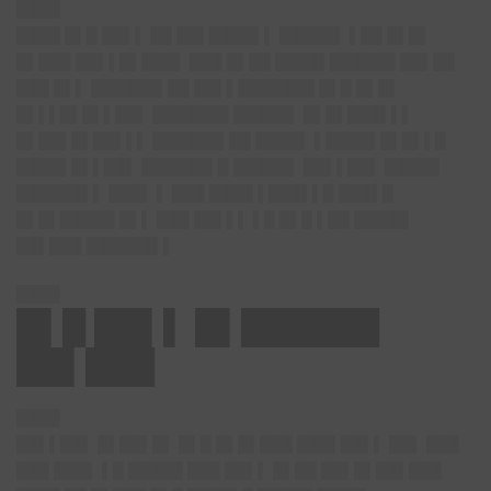
████
████ █▌█ ██▌▌ ██ ██▌████▌▌ █████▌ ▌██ █▌█▌
█▌███ ██▌▌█▌███▌ ███ █▌██ ████▌██████ ██▌██
███ █▌▌ ██████▌██ ██▌▌███████ █▌█ █▌█▌
█▌▌▌█▌█▌▌██▌ ███████ █████▌ █▌█▌███▌▌▌
█▌██▌█▌██▌▌▌ ██████▌██ ████▌ ▌████▌█▌█▌▌█
████▌█▌▌██▌ ██████▌█ █████▌ ██▌▌██▌ █████
██████▌▌ ███▌ ▌ ███ ████ ▌███▌▌█ ███▌█
█▌█▌█████ █▌▌ ███ ██▌▌▌ ▌█ █▌█ ▌██ █████
██▌███ ██████▌▌
████
█▌█ ██▌▌ █▌██████
██▌███
████
██▌▌██▌ █▌██▌█▌ █▌█ █▌█▌███ ███▌██▌▌ ██▌ ███
███ ███▌ ▌█ █████ ███ ██▌▌ █▌██ ██▌█▌██▌███