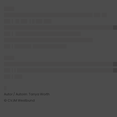
████
██████████████████████████████████ ██▌██
██▌▌ █▌██▌ ▌█ ██▌███
███████████████████████████████████████████
██▌▌ █████████████████████████
██████████████████████████████████
██▌▌██████▌█████████████
████
███████████████████████████████████████████
██▌▌▌██████████████████████████████████████
██▌▌███
█
Autor / Autorin: Tanya Worth
© CVJM Westbund