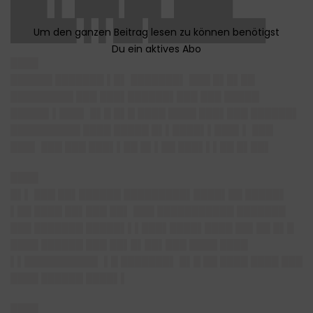
██▌▌ ███ ██▌ ████
████▌▌▌██ ████████
████
██████ ███████ ▌█▌ ███████▌ ███ █▌█▌██
█████████ ███ ███▌██████▌███ ███ █████
█████▌▌███▌ █▌█ █▌█ ████ ████ ███▌███ ██████▌
██████████ ████ █████ █▌▌████▌▌███▌▌ ███
███▌ ███ ███ ███▌▌██ █▌▌██ ███▌▌▌██ █▌██▌
████
█▌▌ ███ ██▌██████ █████████▌████▌██ █████▌
▌██ ████ ██▌███ ██▌ ███ ███████████ ███████
███ ███████ █████▌▌▌███▌████▌████ ██▌██ █▌█
████ ██████ ███ ██▌█▌██▌███ ████ ████
▌▌██████████▌ ▌█ ███████▌ █▌█ ██ ████ ████ ███
████ ██████ ████▌▌
████