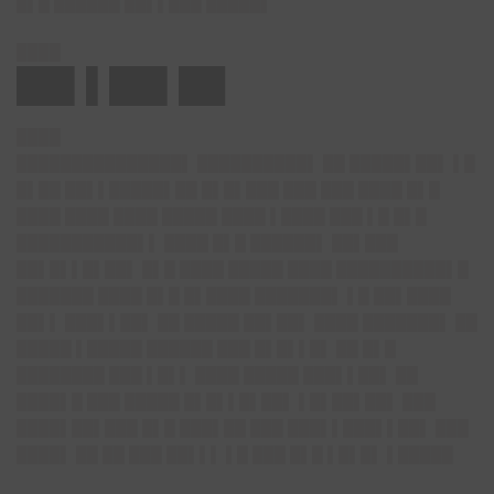
█▌█ ██████ ██▌▌███ █████▌
████
██▌▌██▌██
████
███████████████▌ ██████████▌ ██ █████▌██▌ ▌█
█▌██ ██▌▌█████▌██ █▌█▌███ ███ ███ ████ █▌█
████ ████ ████ █████ ████ ▌████ ███ ▌█ █▌█
███████████▌▌ ████ █▌█ ██████▌ ██▌███
██▌█▌▌█▌██▌ █▌█ ████ █████ ████ ██████████▌█
███████ ████ █▌█ █▌████ ███████▌ ▌█ ██▌████
██▌▌ ███▌▌██▌ ██ █████ ██▌██▌ ████ ███████▌ ██
█████ ▌█████ ██████ ███ █▌█▌▌█▌ ██ █▌█
████████ ███ ▌█▌▌ ████ █████ ███▌▌██▌ ██
████▌█ ███ █████ █▌█▌▌█▌██▌ ▌█▌██▌██▌ ███
████▌██▌███ █▌█ ███▌██ ███ ███▌▌███▌▌██▌ ███
████▌ ██ ██ ███ ██▌▌▌ ▌█ ███ █▌█ ▌█▌█▌ ▌█████