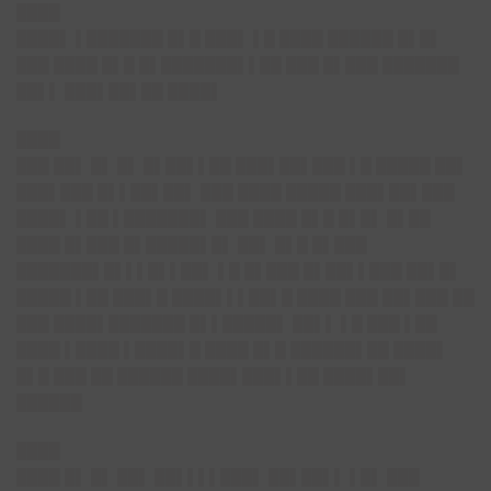
████
████▌ ▌███████ █▌█ ███▌ ▌█ ████ ██████ █▌█▌
███ ████ █▌█ █▌███████▌▌██ ███ █▌███ ███████
██▌▌ ███▌██▌██ ████▌
████
███ ██▌ █▌ █▌ █▌██▌▌██ ███▌██▌███ ▌█ █████ ██▌
███▌███ █▌▌██▌██▌ ███ ████ █████ ███▌██▌███
████▌ ▌██ ▌███████▌ ███ ████ █▌█ █▌█▌ █▌██
████ █▌███ █▌█████▌█▌ ██▌ █▌█ █▌███
███████▌█▌▌▌█▌▌██▌ ▌█ █▌███ █▌██▌▌███ ██▌█▌
█████ ▌██ ███▌█ ████▌▌▌██▌█ ████ ███ ██▌███ ██
███ ████▌███████ █▌▌█████▌ ██▌▌ ▌█ ███ ▌██
████ ▌████ ▌████▌█ ████ █▌█ ██████▌██ ████▌
█▌█ ███ ██ ██████ ████▌███▌▌██ ████▌██▌
██████
████
████ █▌ █▌ ██▌ ██▌▌▌▌███▌ ██▌██▌▌ ▌█▌ ███