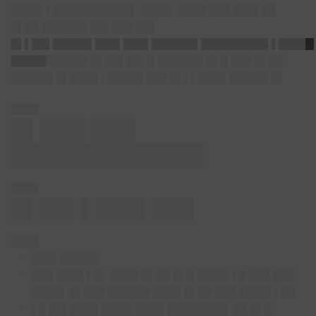
████▌▌███████████▌
████▌ ████ ███
███▌██
█▌██ ██████▌██▌███ ██▌
█▌▌██▌█████▌███▌███▌██████▌█████████▌▌█████
█████
██
████ █▌██▌██▌█ ██████▌█▌█ ███ █▌██
██████ █▌████ ▌█████ ███ █▌▌▌████ █████▌█▌
████
█▌███ ███
█████████████
████
█▌██▌▌███▌███
████
███▌█████▌
███ ████ ▌█▌ ████ █▌██ █▌█ ████▌▌█ ███ ███
████▌ █▌███ ██████ ████ █▌██ ███ ████▌▌██
▌█ ██▌████ ████▌████ ████████▌ ██ █▌█