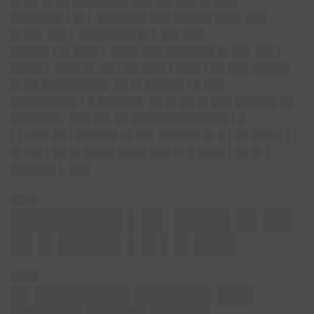
█▌██ █▌██ ████████ ███ ██▌███ █▌███▌
███████▌▌█▌▌ ███████ ███ █████▌███▌ ███
█▌██▌ ██▌▌ ████████ █▌▌ ██▌███
█████▌▌█▌███▌▌ ████ ███ ███████ █▌██▌ ██▌▌
████▌▌ ███▌█▌ ██ ▌██ ███▌▌███▌▌██ ███ █████▌
█▌██ █████████▌ ██ █▌█████▌▌█ ███
█████████▌▌█ ██████▌ ██ █▌██ █▌███ ██████ ██
███████▌ ███ ██▌██ ██████████████ ▌█
▌▌███▌██ ▌██████ █▌██▌ ██████ █▌█ ▌██ ████▌▌▌
█▌██▌▌██ █▌████▌████ ███ █▌█ ████ ▌██ █▌▌
██████▌▌ ███
████
████████ ▌█▌ ████ █▌██
█▌█ ████▌▌█ ▌█ ███
████
█▌████████ ██████▌███