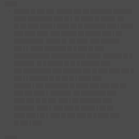
████
█████ █▌██▌██▌
█████ ██▌██ ███████ ██████
████ ████████ ███ █▌▌ █▌████ █▌████▌ ██
█▌██ ███▌████ ▌████ ██ █▌███████ ███ ▌████
███ ███▌███▌ ███ █████ ██ █████ ███ ▌██
█████████▌ ████▌█▌ ██ ███▌ ███ ██████
██▌▌▌ ████ ███████ █▌█ ███ █▌███
███████████▌███████████ ████▌ ██████ █▌█
██████▌ █▌█ █████ █▌█▌█ ██████ ███
██▌█████████ ███ ██████ ██▌█▌███ ███▌██▌█
██▌▌▌██████ █▌█▌██ █▌▌████ ███
█████▌▌██▌███████▌█▌████ ███ ███ ██▌██
███ ██▌███▌▌ ██████▌ ██ ████████ ███
███▌██▌█▌█▌██▌ ███ ▌██ ███████ ███
██████▌ ███▌▌ ███ ███ █▌████▌▌██ ██
███▌███ ▌█▌▌ ███ █▌██▌███ █▌█ ███▌███
█▌██▌▌███
████