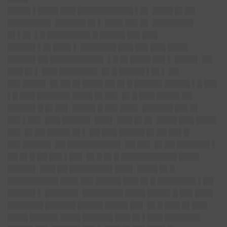
████▌▌████ ███ ███████████ ▌█▌ ████ █▌██
████████▌ ██████ █▌▌ ███▌██▌█▌ ████████
█▌▌█▌ ▌█ ████████▌█ █████ ██▌███
█████▌▌█▌███▌▌ ███████ ███ ██▌███ ████
█████▌██ ██████████▌ ▌█ █▌████ ██▌▌ ████▌ ██
███ █▌▌ ███ ███████▌ █▌█ █████ ▌█▌▌ ██
██▌████▌ █▌██ █▌████ ██ █▌█ █████▌█████ ▌█ ██▌
▌█ ███ ██████▌████ █▌██▌ █▌█ ███ ████▌██
█████▌█ █▌██▌
████▌█ ██▌███▌
██████ ██▌█▌
██▌▌██▌ ███ █████▌ ███▌ ███ █▌█▌ ████ ███ ████
██▌ █▌██ ████▌█▌▌ ██ ███ █████ █▌██ ██▌█
██▌█████▌ ██ ██████████▌ ██ ██▌ █▌██ ██████▌▌
██ █▌█ ██ ██▌▌██▌ █▌█ █▌█ ███████████ ████
█████▌ ███ ██ ████████▌███▌ ████ █▌█
██████████ ███▌██▌█████ ███ █▌█ ███████▌▌██
█████▌▌ ██████▌ ████████ ████
████▌█ ██▌███▌
███████ ██████ █████ ████▌██▌ █▌█ ███ █▌███
████ █████▌████ ██████ ███ █▌▌███ ███████