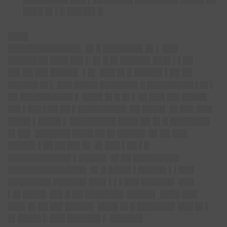
████ █▌▌█ █████▌█
████
██████████████▌ █▌█ ████████ █▌▌ ███
████████ ███▌██▌▌ █▌█ █▌██████ ███▌▌▌██
██▌██ ██▌█████▌ ▌█▌ ███ █▌█ █████▌▌██ ██
██████ █▌▌ ███ ████▌███████▌█ █████████ ▌█▌▌
██ ██████████▌▌ ████ █▌█ █▌▌ █▌███ ██▌█████
██▌▌██▌▌██ ██ ▌█████████▌ ██ ████▌ █▌██▌ ███
████▌▌████▌▌ █████████ ████ ██ █▌█ ████████
█▌██▌ ███████ ████ ██ █▌█████▌ █▌██ ███
█████▌▌██ ██ ██▌█▌ █▌███ ▌██ ▌█
████████████▌▌█████▌ █▌██ █████████
███████████████▌ █▌█ ████▌▌█████▌▌▌███
████████▌██████▌███▌▌▌▌███ ██████▌ ███
▌█▌████▌ ██▌█ ██ ███████▌ █████▌ ████ ███
███▌█▌██ ██▌█████▌ ████ █▌█ ███████▌███ █▌▌
█▌████▌▌ ███ ██████▌▌ ██████▌