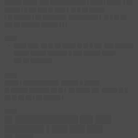
█████▌████▌ ███ ███████████▌▌████ ▌████▌ ▌██
█████ ▌█ ██▌███ █▌███▌▌ █▌█ ██ █████
▌█▌█████▌▌██ ███████▌ █████████▌▌ █▌█ █▌██
██▌██ ██████ █████▌▌▌▌
████
████ ███▌ ██ █▌██ ████▌█▌█▌█ ██▌ ███ ██████
█████ █████ ██████▌█ ███ █████▌████▌
██▌██ ███████
████
████▌▌███████████▌
█████▌█ █████
█▌█████▌██████▌██ █▌▌ ██ ████▌██▌ █████ █▌█
██ █▌██ ██ ▌██ █████▌▌
████
█▌████████████ ██▌███
███████▌▌███ ███ ███
█▌███▌