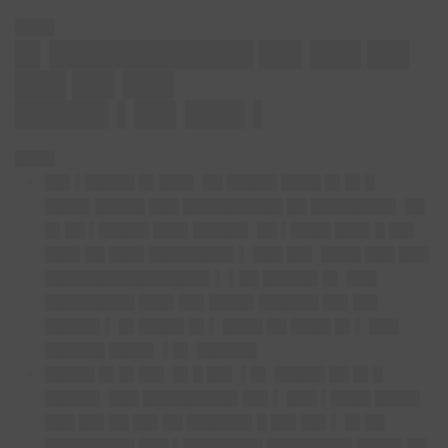
████
█▌████████████ ██▌███ ██▌
███ ██▌███
█████▌▌██▌███▌▌
████
██▌▌█████ █▌███▌
██ █████ ████ █▌█▌█
████▌█████ ███ ██████████ ██ ████████▌ ██
█▌██ ▌█████ ███▌█████▌ ██ ▌████ ███▌█ ██▌
███▌██ ███▌████████▌▌ ███ ██▌ ████ ███ ███
████████████████▌▌ ▌██ █████▌█▌ ███
█████████ ███▌██▌████▌██████ ██▌██▌
█████▌▌ █▌████▌█▌▌ ████ ██ ████ █▌▌ ███
██████ ████▌ ▌█▌ ██████
█████ █▌█▌██▌
█▌█ ██▌ ▌█▌ █████ ██ █▌█
█████▌ ███ █████████▌██▌▌ ███ ▌████ ████▌
███ ██▌██ ██▌██ ██████▌█ ██▌██▌▌ █▌██
█████████ ███ ▌████████ ████████▌████▌██