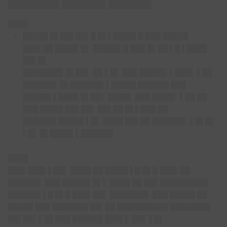
██████ █████ █████
████
█████ █▌██▌
██▌█ █▌▌████▌█ ███ █████
███▌██ ████▌█▌ █████▌█ ███ █▌██ ▌█ ▌████
██▌█▌
████████ █▌██▌
██ ▌█▌ ███ █████▌▌███▌ ▌██
██████▌ █▌██████▌▌█████ ██████ ███
█████▌▌████ █▌██▌ ████▌ ███ ████▌ ▌██ ██
███ ████▌██▌██▌ ██▌██ █▌▌███ ██
██████▌█████ ▌█▌ ████ ██▌██ ██████▌ ▌█▌█▌
▌█▌ █▌████▌▌██████▌
████
███▌███▌▌██▌ ████ ██ ████▌▌█ █▌█ ███▌██
██████▌ ███ █████▌█▌▌ ████ ██ ██▌█████████▌
██████▌▌█ █▌█ ███▌██▌ ███████▌ ███ █████ ██
█████ ███ ███████ ██▌██ ██████████ ████████
██▌██▌▌ █▌███ ██████ ███▌▌ ██▌ ▌█▌