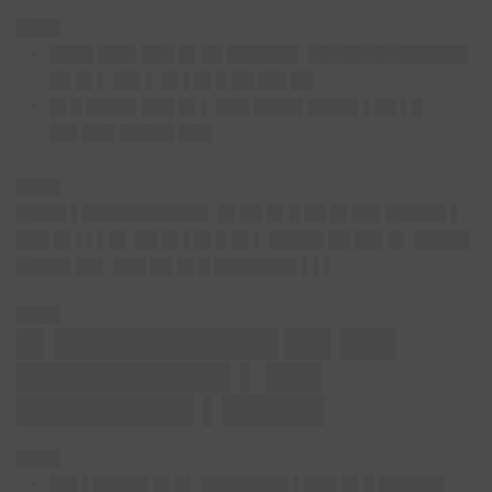
████
████ ███▌███ █▌██ ██████▌ ██████████████▌
██ █▌▌ ██▌▌ █▌▌█▌█ ██ ██▌██
█▌█ ████▌███ █▌▌ ███ ████▌████▌▌██ ▌█
██▌███ █████ ███
████
████▌▌███████████▌
█▌██ █▌█ ██ █▌██▌█████▌▌
███ █▌▌▌▌█▌ ██ █▌▌█▌█ █▌▌ █████ ██ ██▌█▌ █████
█████ ██▌ ███ ██ █▌█ ███████▌▌▌▌
████
█▌████████████ ██▌███
███████████▌▌ ███
█████████▌▌█████▌
████
██▌▌█████ █▌█▌
████████ ▌███ █▌█ ██████