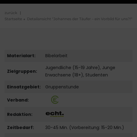
zurück
|
Startseite
Detailansicht "Johannes der Täufer – ein Vorbild für uns?!"
Materialart:
Bibelarbeit
Jugendliche (15-19 Jahre), Junge
Zielgruppen:
Erwachsene (18+), Studenten
Einsatzgebiet:
Gruppenstunde
Verband:
Redaktion:
Zeitbedarf:
30-45 Min. (Vorbereitung: 15-20 Min.)