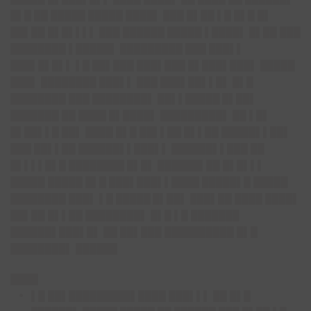
█▌█ ██ █████ █████ ████▌ ███ █▌██ ▌█ █▌█ █▌
██▌██ █▌█▌▌▌▌ ███ ██████ █████ ▌████▌ █▌██ ███
████████ ▌█████▌ █████████ ███ ███▌▌
███▌█▌█▌▌ ▌█ ██▌███ ███▌███ █▌███▌███▌ █████
███▌ ████████ ███▌▌ ███ ███▌██▌▌█▌ █▌█
████████ ███ ████████▌
██▌▌█████ █▌██▌
███
████ ██ ████ █▌████▌ █████████▌ ██ ▌█▌
█▌██▌▌█ ██▌ ████ █▌█ ██▌▌██ █▌▌██ █████▌▌██▌
███ ██▌▌██ ██████▌▌███▌▌ ██████▌▌███ ██
█▌▌▌▌█▌█ ████████ █▌█▌
██████▌██ █▌█▌▌▌
█████ █████ █▌█ ███▌███▌▌████ █████▌█ █████
████████ ███▌ ▌█
█████ █▌██▌
███▌██ ████ ████▌
██▌██ █▌▌██ ████████▌ █▌█ ▌█ ███████
██████▌███▌█▌ ██ ██▌███ ██████████ █▌█
████████▌ ██████
████
▌█ ██▌█████████▌████ ███▌▌▌ ██ █▌█