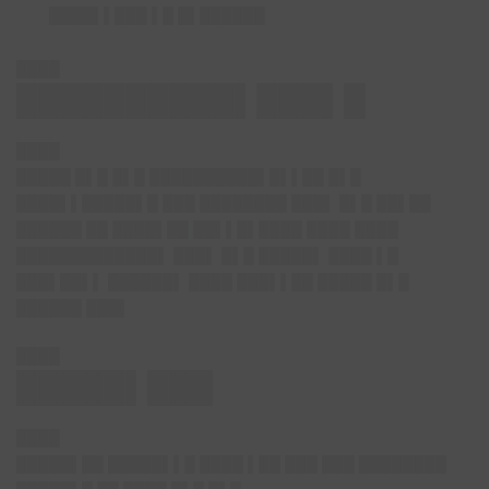
████▌▌███ ▌█ █▌██████
████
██████████▌███▌█
████
█████ █▌█ █▌█ ██████████▌█▌▌██ █▌█
████▌▌█████▌█ ███ ████████ ███▌ █▌█ ██▌██
██████ ██ ████▌██ ██▌▌█▌████ ████ ████
█████████████▌ ███▌ █▌█ █████▌ ████ ▌█
███▌██▌▌ ██████▌ ████ ███▌▌██ █████ █▌█
██████ ███▌
████
█████▌███
████
█████▌██ █████▌▌█ ████ ▌██ ███ ███ ████████