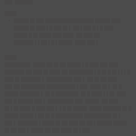
████
█████ █▌██▌
████████████████ █████ ███
█████ █▌███ ▌█ ██▌█▌▌ ██ ▌██▌█ ▌█ ███
████▌█ █▌████ ███ ███▌ ██ ███ ██
██████▌▌▌██ ▌█ ▌████▌ ███▌██▌▌
████
████████▌ ████ ██ █▌██ ████▌▌█ ███ ██▌███
██████▌██ ███ █▌███▌██ ████████ ▌█ █▌█ █▌▌▌▌█
███ █▌██████▌▌ ████████▌██▌▌ ██ █▌██ ███
██▌██ ████████ █████████▌▌██▌ ███▌█▌▌ █▌█
████▌██████▌▌ █▌█ ███████▌ █▌█ ███▌▌▌█▌ ███
██▌█ █████ ██▌▌ ████████▌██▌ ████▌ ██ ███
█▌▌█▌███▌█ ███ ██▌▌ ▌█ █▌████▌ ████ ██████ █▌█
████▌████▌▌██ █▌█ █████████ █████████ █▌▌
██▌▌ ██████▌▌████ █▌██ ███ ██ ██ ▌█████ ████▌
█▌██ ██▌▌ ████ ██ ██▌███▌█▌▌██▌