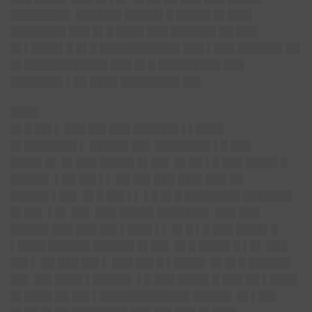
████████▌
██████▌█████▌█ █████ █▌███▌
████████ ███ █▌█ ████ ███ ██████▌██ ███
█▌▌████▌█ █▌█ ███████████▌███ ▌███ ██████▌██
█▌████████████ ███ █▌█ █████████ ███
███████▌▌██ ████ ████████▌██▌
████
█▌█ ██▌▌ ███ ██▌███ ██████▌▌▌████
█▌███████▌▌ █████▌██▌ ████████ ▌█ ███
████▌█▌ █▌███ █████ █▌██▌ █▌██ ▌█ ███ ████▌█
█████▌ ▌██ ██▌▌▌ ██ ██▌███ ███▌███ ██
█████▌▌██▌ █▌█ ██▌▌▌ ▌█ █▌█ ████████ ███████
█▌██▌ ▌█▌ ██▌ ███ █████ ███████▌ ███ ███
█████▌███ ███ ██▌▌███▌▌▌ █▌█ ▌█ ███ ████▌█
▌████ ██████ ██████ █▌██▌ █▌█ ████▌█ ▌█▌ ███
██▌▌ ██ ███ ██▌▌ ███ ██▌█ ▌████▌ █▌█▌█ ██████
██▌ ██▌████ ▌█████▌ ▌█ ███ ████▌█ ███ ██ ▌████
█▌████ ██ ██▌▌█████████████ █████▌ █▌▌██▌