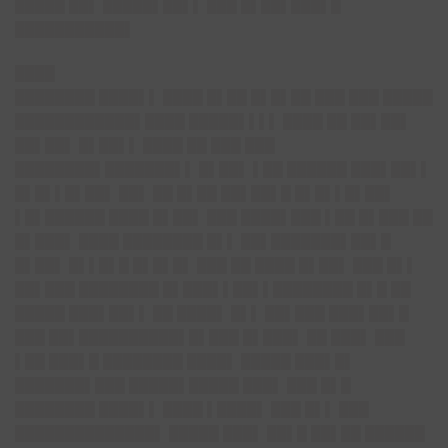
█████ ██▌ █████▌██▌▌ ███ █▌██▌███▌█
███████████▌
████
████████ ████▌▌ ████ █▌██ █▌█▌██ ███ ███ █████
████████████▌████ █████▌▌▌▌ ████ ██ ██▌██▌
██▌██▌ █▌██▌▌ ████ ██ ███ ███
████████▌███████▌▌ █▌██▌ ▌██ ██████ ███▌██▌▌
█▌█▌▌█▌██▌ ██▌ ██ █▌██ ██▌██▌█ █▌█▌▌█▌██▌
▌█▌██████ ████ █▌██▌ ███ ████▌███ ▌██ █▌███ ██
█▌███▌ ████ ████████ █▌▌ ██▌███████▌██▌█
█▌██▌ █▌▌█▌█ █▌█▌█▌ ███ ██ ████ █▌██▌ ███ █▌▌
██▌███ ████████ █▌███▌▌██▌▌████████ █▌█ ██
█████ ███▌██▌▌ ██ ████▌ █▌▌ ██▌███ ███▌██▌█
███ ██▌██████████▌█▌███ █▌███▌ ██ ███▌ ███
▌██ ███▌█ ████████ ████▌ █████ ███▌█▌
███████▌███ █████▌█████ ███▌ ███ █▌█
████████ ████▌▌ ████ ▌████▌ ███ █▌▌ ███
██████████████▌ █████ ███▌ ██▌█ ██▌██ ██████