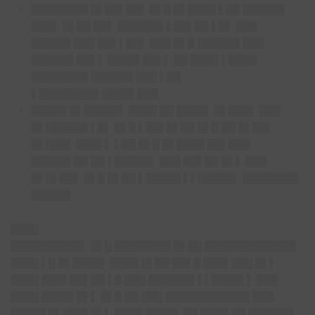
████████ █▌██▌██▌
█▌█ █▌████ ▌██ ██████
███▌ █▌██ ██▌ ██████▌▌██▌██ ▌█▌ ███
█████▌███ ██▌▌██▌ ███ █▌█ ██████ ███
██████ ██▌▌ ████▌██▌▌
██ ████ ▌████
████████ ██████ ███ ▌██
▌████████▌████▌███
█████ █▌█████▌
████ ██ ████▌ █▌███▌ ███
█▌██████ ▌█▌ █▌█ ▌██▌█▌██ █▌█ ██ █▌██▌
█▌███▌ ███▌▌ ▌██ █▌█ █▌████ ██▌███
█████▌██ ██ ▌█████▌ ███ ██▌██ █▌▌ ███
█▌█▌██▌ █▌█ █▌██ ▌█████ ▌▌█████▌ ████████
█████▌
████
██████████▌ █▌█ ████████ █▌██ █████████████
████ ▌█ █▌████▌ ████ █▌██ ██▌█ ███▌███ █▌▌
████ ███▌██▌██ ▌█ ███ ██████▌▌▌████▌▌ ███
████ ████▌█▌▌ █▌█ ██ ███ ████████████ ███
█████ █▌███▌█▌▌ ████ ████▌ ██ ████ ██ ██████▌