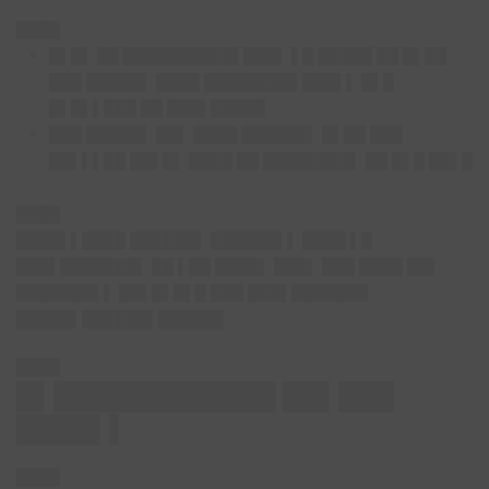
████
█▌█▌ ██ ██████████▌███▌ ▌█ █████ ██ █▌██
███ █████▌ ████ ████████▌███▌▌ █▌█
█▌█▌▌███ ██ ███▌█████
███ █████▌ ██▌ ████ ██████▌ █▌██ ███
██▌▌▌██ ██▌█▌ ████ ██ ████████▌ ██ █▌█ ██▌█
████
████▌▌████ ██████▌
██████▌▌ ████ ▌█
███▌███████▌ ██ ▌██ ████▌ ███▌ ███ ████ ██▌
███████▌▌ ██▌█▌█▌█ ███ ███▌███████
█████▌██████▌██████
████
█▌████████████ ██▌███
████▌▌
████