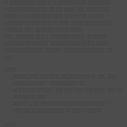
█▌█ ████████ ███ █▌█ ████████ ██ █████▌██
███████████ ███▌ ██ ██▌█ ██▌██▌ ████████
████▌ █▌█ ████████████ ███ ████▌▌████▌
████████ ████ ██ █▌█▌███▌ ████ ████ ██ ███
████▌█▌██▌▌█▌████▌███ █▌████
██▌▌██████▌█▌█▌▌ ███████ ████▌ ██ ██▌█▌
███████ ██ █████▌ ████ ██████ ██ ██▌████▌
██████████ ███▌█████▌ ████ ██ ███ ████▌██
▌█▌▌
████
█████ ███▌███ ███▌██▌█ ████ █▌█▌ ██▌ ███
█████ █████▌▌ ██████▌██▌▌█
█▌█ ████▌███ █▌▌ ██▌███ ███▌██▌█ ██▌ ███ ██
███ ████▌ ███
███ █▌▌▌█▌███ ███ ████████ ██████ █▌▌
███▌██▌█ ███ ██████▌█▌███ ▌██████
████