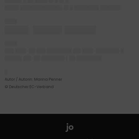
█████▌█ ██ ████ █▌█ █▌█
████▌█████████████▌█▌█ ████████ ██████▌
████
████▌ █████▌██████
████
███ ███▌ ██ ███ ████████ ██▌███▌ ███████▌█
█████▌██▌ ██ ███████▌▌██ ████████
█
Autor / Autorin: Marina Penner
© Deutscher EC-Verband