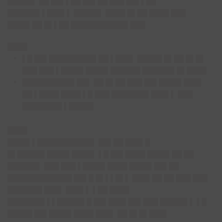
█████▌ ██ ██▌▌██ ██▌██ ███ ██▌▌██
██████▌▌███▌▌ █████▌ ████ █▌██ ████ ███
████▌██ █▌▌██ ███████████▌███
████
▌█ ██▌█████████▌██ ▌███▌ █████ █▌██ █▌█▌
███ ███ ▌████▌████▌██████ ██████▌█▌████
██████████▌██▌ ██ █▌██ ███ ██▌████▌███▌
██ ▌████ ████ ▌█ ███ ███████▌███▌▌ ███
████████ ▌█████
████
████▌▌███████████▌
██▌██ ███▌█
█▌█████▌████▌████▌ ▌█ ██▌████ ████▌██ ██
██████▌ ███ ███ ▌████▌████ ████▌██▌██
█████████████ ██▌█ █▌▌▌█▌▌ ███▌██ ██ ███ ███
███████ ███▌ ███▌▌ ▌██ ████
███████▌▌▌█████▌█ ██▌███▌██▌███ █████▌▌ ▌█
█████ ██▌████▌████ ███▌ ██ █▌█▌███▌