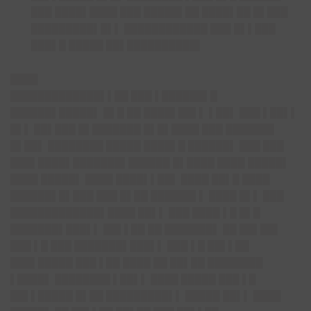
███ ████▌████ ███ █████▌██ ████▌██ █▌███
█████████▌█▌▌ ████████████ ███ █▌▌███
███▌█ █████ ██▌██████████▌
████
█████████████▌▌██ ███ ▌██████▌█
██████▌█████▌ █▌█ ██ ████▌██▌▌ ▌██▌ ███ ▌██▌▌
█▌▌ ██▌███ █▌███████ █▌█▌████ ███ ███████
█▌██▌ ████████ █████ ████▌█ ██████▌ ███ ███
███▌████▌███████▌██████ █▌████ ████ █████▌
████ █████▌ ████ ████▌▌██▌ ████ ██▌█ ████
██████▌█▌███ ███ █▌██ ██████▌▌ ████ █▌▌ ███
█████████████▌████ ██▌▌ ███ ████ ▌█ █▌█
███████▌███▌▌ ██▌▌██ ██ ███████▌ ██ ██▌██▌
███ ▌█ ███ ███████▌███▌▌ ███ ▌█ ██▌▌██
███▌█████ ███ ▌██ ████ ██ ██▌██ ████████
▌████▌ ████████ ▌██▌▌ ████ █████ ███ ▌█
██▌▌█████ █▌██ █████████▌▌ ███
██ ██▌▌ ████