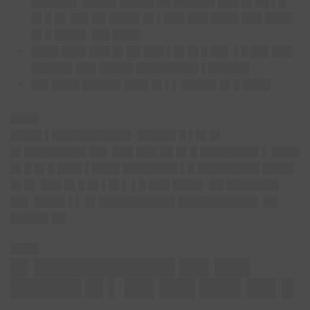
██████▌ █████ █████ ██ ██████ ███ █▌██ ▌█
█▌█ █▌ ██▌██ ████▌█▌▌███ ███ ████ ███ ████
█▌█ ████▌ ██▌████
████ ███▌███ █▌██ ███ ▌█▌█▌█ ██▌ ▌█ ██▌███
██████ ███ █████ █████████ ▌██████
██▌████ █████▌███▌█▌▌▌ █████ █▌█ ████
████
████▌▌███████████▌
█████▌█ ▌█▌█▌
█▌█████████ ██▌ ███ ███ ██ █▌█ ████████▌▌ ████
█▌█ █▌█ ███▌▌████ ████████ ▌█ █████████ ████▌
█▌█▌ ███ █▌█ █▌▌█▌▌ ▌█ ███ ████▌ ██ ███████▌
██▌ ████▌▌▌ █▌███████████ ███████████▌ ██
█████▌██
████
█▌████████████ ██▌███
██████ █▌▌ ██▌███ ███▌██▌█