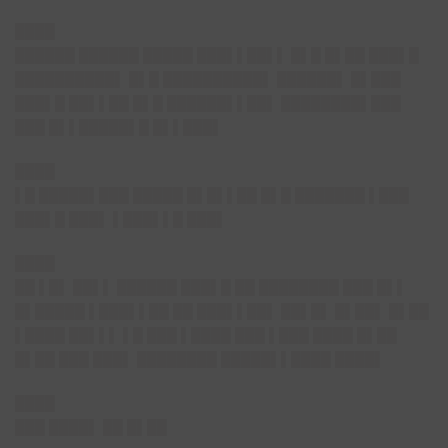
████
██████ ██████ █████ ███▌▌██▌▌ █▌█ █▌██ ███▌█
██████████▌ █▌█ ██████████▌ ██████▌ █▌███
███▌█ ██▌▌██ █▌█ ██████▌▌██▌ ████████▌███
███ █▌▌█████▌█ █▌▌███▌
████
▌█ █████▌███ █████ █▌█▌▌██ █▌█ ███████ ▌███
███▌█ ███▌ ▌███▌▌█ ███▌
████
██ ▌█▌ ██▌▌ ██████ ███▌█ ██ ████████ ███ █▌▌
█▌█████ ▌███▌▌██ ██ ███▌▌██▌ ██▌█▌ █▌██▌ █▌██
▌████ ██▌▌▌ ▌█ ███ ▌████ ███ ▌███ ████ █▌██
█▌██ ███ ███▌ ████████ █████▌▌████ ████▌
████
███ ████▌ ██ █▌██