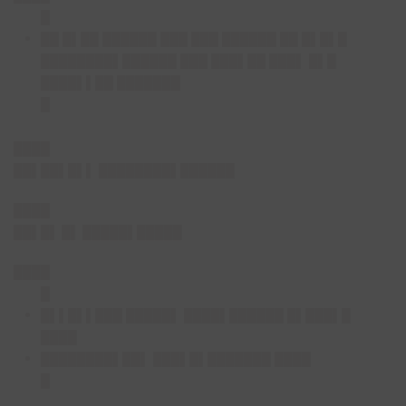
█
██ █▌██ ██████ ███ ███ ██████ ██ █▌█▌█
████████▌██████ ███ ███▌██ ███▌ █▌█
████▌▌██ ███████
█
████
██▌██▌█▌▌ ████████▌██████
████
██▌█▌ █▌ █████▌█████
████
█
█▌▌█▌▌███ █████▌ ████▌██████ █▌███▌█
████
████████▌██▌ ███▌█▌███████ ████
█