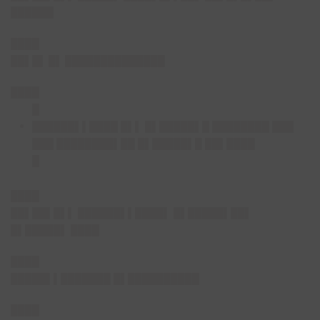
██████
████
██▌█▌ █▌ ██████████████
████
█
██████▌▌████ █▌▌ █▌█████▌█ ████████ ███
███ ████████▌██ █▌█████▌█ ██▌████
█
████
██▌██▌█▌▌ ██████▌▌████▌ █▌█████▌██▌
█▌█████▌ ████
████
█████▌▌███████ █▌██████████
████