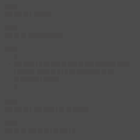
████
██▌██▌█▌▌ █████▌
████
██▌█▌ █▌ ███████████
████
█
██▌███▌▌█ ██ ███ █▌███ █▌███ ██████▌████
▌█████▌ ████ █▌█ ▌█ ██ ███████▌█▌██
█▌██████ ▌█████
█
████
██▌██▌█▌▌ ██▌███▌▌█▌ █▌█████
████
██▌█▌ █▌ ██▌█▌█▌▌█▌██▌▌█