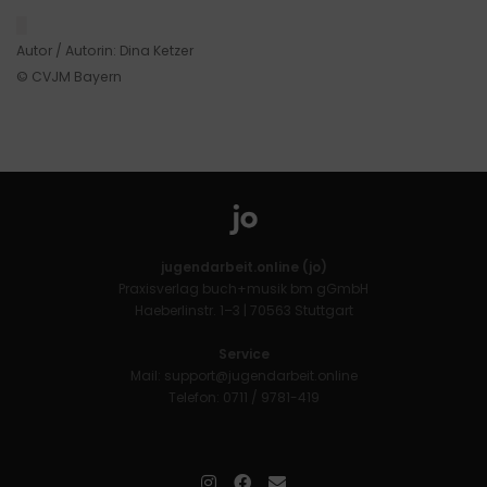
█
Autor / Autorin: Dina Ketzer
© CVJM Bayern
jugendarbeit.online (jo)
Praxisverlag buch+musik bm gGmbH
Haeberlinstr. 1–3 | 70563 Stuttgart
Service
Mail:
support@jugendarbeit.online
Telefon: 0711 / 9781-419