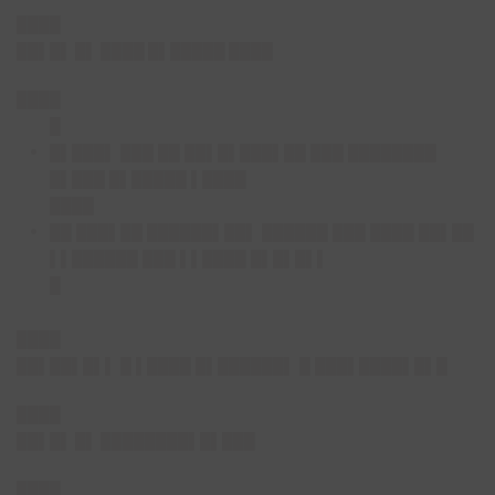
████
██▌█▌ █▌ ████ █▌█████ ████
████
█
█▌███▌ ███ ██ ██▌█▌███▌██ ███ ████████
█▌███ █▌█████ ▌████
████
██ ███▌██ ██████▌██▌ ██████ ███ ████ ██▌██
▌▌██████ ███ ▌▌████ █▌█▌█▌▌
█
████
██▌██▌█▌▌ █ ▌████ █▌██████▌ █ ███▌████▌█▌█
████
██▌█▌ █▌ ████████▌█▌███
████