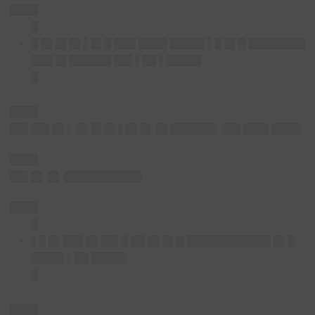
████
█
█ █▌█▌█▌▌█▌█ ███ ████ █████ ▌█ █▌█ ████████
███ █▌██████ ██▌▌██ ▌█████
█
████
██▌██▌█▌▌ █▌█▌█▌▌█▌█▌ █▌██████▌ ██▌███▌████
████
██▌█▌ █▌ ███████████
████
█
▌█ █▌███ █▌██▌█ ██ █▌█▌█ ████████████ █▌█
████▌▌██ █████
█
████