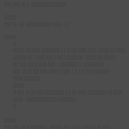
██▌██▌█▌▌ ████████████
████
██▌█▌ █▌ ████████▌███▌▌█
████
█
████ █▌███ ██████▌▌▌█ ██ ███ ███ ████ █▌███
████▌█▌▌███ ██▌▌██ ▌█████▌ ████ █▌████
█▌███ ███ ███ ██▌▌██████ ▌▌███████
██▌█▌█▌██ ██▌███▌▌██▌▌█ ▌█ █▌█ █████
███▌█████▌
████
█ ██▌█▌█▌██ ███████ ▌█ █▌███ ██████ ▌█ ███
███▌ ███████████ ██████
█
████
██▌██▌█▌▌ █████▌ ████▌█▌▌██▌ ██▌█▌█▌██▌