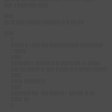
███▌█ ████ ███▌████
████
██▌█▌███▌██████ ███████▌█ █▌██▌██▌
████
█
█████ █▌▌███ ███ ████████████ █████████
▌█████
████
████████ ▌██████▌█ █▌███ █▌██▌█ ▌█████
███ ██▌█████ █▌███▌█ ████ █▌█ █████ ██████
████
████▌█ █████▌█
████
████████ ██▌ ███ ████ █▌▌ ███ ██▌█▌██
████▌██
█