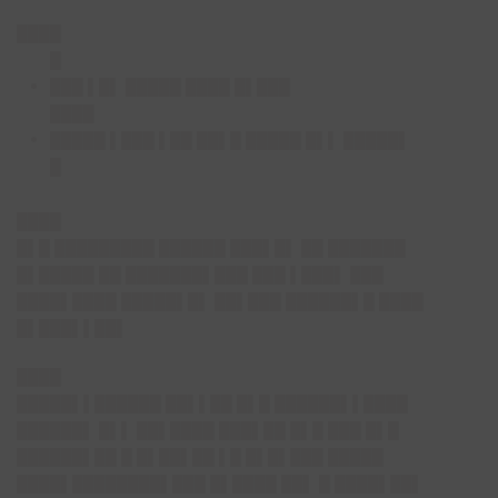
████
█
███ ▌█▌ █████ ████ █▌███
████
█████ ▌███ ▌██ ██▌█ █████ █▌▌ █████▌
█
████
█▌█ █████████ ██████ ███▌█▌ ██ ███████
█▌█████ ██ ███████▌███ ███ ▌███▌ ███
████▌████ █████▌█▌ ██▌███ ██████▌█ ████
█▌███▌▌██▌
████
█████▌▌██████ ██▌▌██ █▌█ ██████▌▌████
██████▌ █▌▌ ██▌████ ███▌██ █▌█ ███ █▌█
██████▌██ █ █▌██▌██ ▌█ █▌█▌███ █████
████▌████████▌███ █▌████ ██▌ █ ████▌██▌