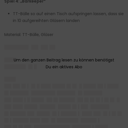
Spiel 4: „Barkeeper“
TT-Bälle so auf einen Tisch aufspringen lassen, dass sie
in 10 aufgereihten Gläsern landen
Material: TT-Bälle, Gläser
████████▌ ██▌ ██▌██
████
███████▌ █▌█
████
██▌██▌█▌▌ █▌█ ███▌████▌█▌█▌ █ ████▌██ ▌████
█▌██████▌ ████████▌██████▌ █▌██████▌
██▌███▌▌█ ████▌ ██ █▌█████▌ ██ █▌█▌█▌▌█▌█▌ █
██▌███▌████▌ █████▌ ████▌█▌▌██▌ ██████▌
█▌█████▌██▌ ████▌ █▌▌█████▌▌ ███▌██▌ █▌▌█▌█▌
█▌▌█████▌███▌██▌ █▌███████▌ █████▌▌
██▌█▌█▌██▌ ████████████▌ ██████▌▌████▌