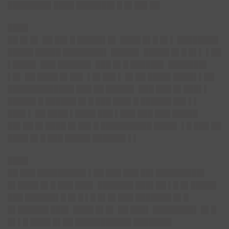
████████▌████ ███████▌█ █▌██▌██
████
██ █▌█▌ ██ ██▌█ █████▌█▌ ████ █▌█ █▌▌ ████████
█████ █████ ████████▌ █████▌ █████ █▌█ █▌▌ ▌██
▌████▌ ███ ██████▌ ███ █▌█ ██████▌ ███████▌
▌█▌ ██ ████ █▌██▌ ▌█▌██▌▌ █▌██ ████▌████▌▌██
█████████████ ███ ██ █████▌ ███ ███ █▌███▌▌
█████▌█ ██████ █▌█ ███ ███▌█ ██████ ██▌▌▌
███▌▌ ██ ████ ▌████ ███ ▌███ ███ ███ █████
██▌██ █▌████ █▌██▌█ ██████████ ████▌ ▌█ ███ ██
████ █▌█ ███ █████ ██████▌▌▌
████
██ ███ █████████▌▌██ ███ ███ ██▌█████████▌
█▌████ █▌█ ███ ███▌ ███████ ███▌██ ▌█ █▌█████
███ ██████▌█ █▌█ ▌█ █▌█▌███ ███████ █▌█
█▌██████ ███▌ ████ █▌█▌ ██ ███▌ ████████▌ █▌█
█▌▌█ ████ █▌██ ███████████ ███████▌