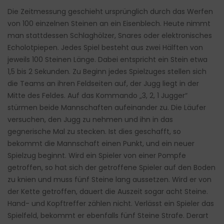
Die Zeitmessung geschieht ursprünglich durch das Werfen
von 100 einzelnen Steinen an ein Eisenblech. Heute nimmt
man stattdessen Schlaghölzer, Snares oder elektronisches
Echolotpiepen. Jedes Spiel besteht aus zwei Hälften von
jeweils 100 Steinen Länge. Dabei entspricht ein Stein etwa
1,5 bis 2 Sekunden. Zu Beginn jedes Spielzuges stellen sich
die Teams an ihren Feldseiten auf, der Jugg liegt in der
Mitte des Feldes. Auf das Kommando „3, 2, 1 Jugger“
stürmen beide Mannschaften aufeinander zu. Die Läufer
versuchen, den Jugg zu nehmen und ihn in das
gegnerische Mal zu stecken. Ist dies geschafft, so
bekommt die Mannschaft einen Punkt, und ein neuer
Spielzug beginnt. Wird ein Spieler von einer Pompfe
getroffen, so hat sich der getroffene Spieler auf den Boden
zu knien und muss fünf Steine lang aussetzen. Wird er von
der Kette getroffen, dauert die Auszeit sogar acht Steine.
Hand- und Kopftreffer zählen nicht. Verlässt ein Spieler das
Spielfeld, bekommt er ebenfalls fünf Steine Strafe. Derart