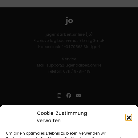
jugendarbeit.online (jo)
Praxisverlag buch+musik bm gGmbH
Haeberlinstr. 1–3 | 70563 Stuttgart
Service
Mail:
support@jugendarbeit.online
Telefon: 0711 / 9781-419
jugendarbeit.online
- kurz jo - ist der Online-Materialpool für
Cookie-Zustimmung
Mitarbeitende in der christlichen Kinder-, Jugend- und jungen
verwalten
Erwachsenenarbeit. Auf
jo
findet man unkompliziert und schnell
zahlreiche praxiserprobte Materialien und gewinnt so Zeit für
Beziehungsarbeit.
Um dir ein optimales Erlebnis zu bieten, verwenden wir