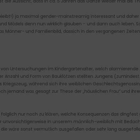
 die Aussicht, dass in ca. 5 Jahren das Ganze wieder mal als Th
leibt!) ja maximal gender-mainstreamig interessant und daher i
und Mädels denn nun wirklich glauben – und dann auch leben. Sc
as Männer- und Familienbild, dassich in den vergangenen Zeiten
n von Untersuchungen im Kindergartenalter, welch alarmierende
Anzahl und Form von Bauklötzen stellten Jungens (zumindest 
Kriegszeug, während sich ihre weiblichen Geschlechtsgenossinn
h jemand was gesagt zur These der „häuslichen Frau“ und ihrer
 folglich nur noch zu klären, welche Konsequenzen das dingfest
r unvorsichtigerweise in unserem männlich-weiblich mit Bedach
die wäre sonst vermutlich ausgefallen oder sehr lang ausgefall