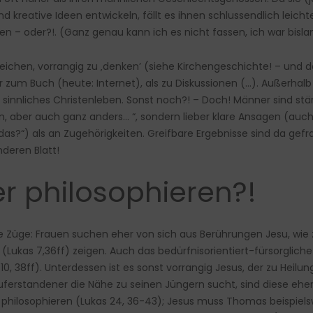
 kreative Ideen entwickeln, fällt es ihnen schlussendlich leichte
oder?!. (Ganz genau kann ich es nicht fassen, ich war bislang
hen, vorrangig zu ‚denken’ (siehe Kirchengeschichte! – und das 
zum Buch (heute: Internet), als zu Diskussionen (…). Außerhalb
sinnliches Christenleben. Sonst noch?! – Doch! Männer sind stä
, aber auch ganz anders… “, sondern lieber klare Ansagen (auc
das?“) als an Zugehörigkeiten. Greifbare Ergebnisse sind da gefrag
deren Blatt!
 philosophieren?!
 Züge: Frauen suchen eher von sich aus Berührungen Jesu, wie z.
 (Lukas 7,36ff) zeigen. Auch das bedürfnisorientiert-fürsorglic
s 10, 38ff). Unterdessen ist es sonst vorrangig Jesus, der zu He
uferstandener die Nähe zu seinen Jüngern sucht, sind diese ehe
 philosophieren (Lukas 24, 36-43); Jesus muss Thomas beispiel