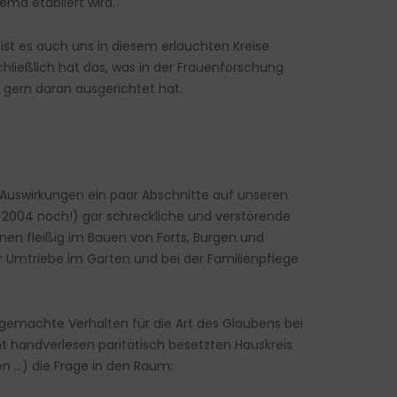
ema etabliert wird.
st es auch uns in diesem erlauchten Kreise
hließlich hat das, was in der Frauenforschung
 gern daran ausgerichtet hat.
 Auswirkungen ein paar Abschnitte auf unseren
2004 noch!) gar schreckliche und verstörende
en fleißig im Bauen von Forts, Burgen und
 Umtriebe im Garten und bei der Familienpflege
 gemachte Verhalten für die Art des Glaubens bei
t handverlesen paritätisch besetzten Hauskreis
en …) die Frage in den Raum: