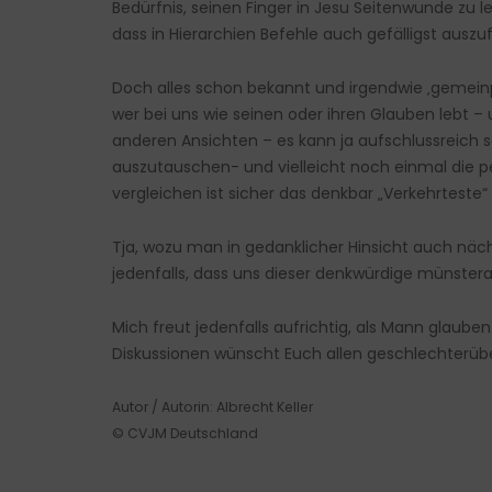
Bedürfnis, seinen Finger in Jesu Seitenwunde z
dass in Hierarchien Befehle auch gefälligst auszufü
Doch alles schon bekannt und irgendwie ‚gemeinp
wer bei uns wie seinen oder ihren Glauben lebt –
anderen Ansichten – es kann ja aufschlussreich 
auszutauschen- und vielleicht noch einmal die 
vergleichen ist sicher das denkbar „Verkehrteste“ 
Tja, wozu man in gedanklicher Hinsicht auch nächt
jedenfalls, dass uns dieser denkwürdige münste
Mich freut jedenfalls aufrichtig, als Mann glaub
Diskussionen wünscht Euch allen geschlechterübe
Autor / Autorin: Albrecht Keller
© CVJM Deutschland