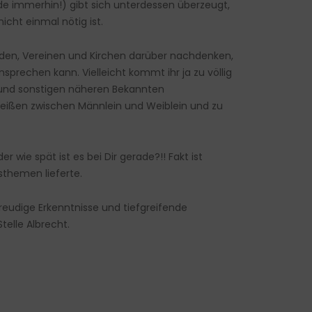
e immerhin!) gibt sich unterdessen überzeugt,
icht einmal nötig ist.
nden, Vereinen und Kirchen darüber nachdenken,
prechen kann. Vielleicht kommt ihr ja zu völlig
d und sonstigen näheren Bekannten
reißen zwischen Männlein und Weiblein und zu
wie spät ist es bei Dir gerade?!! Fakt ist
themen lieferte.
reudige Erkenntnisse und tiefgreifende
elle Albrecht.