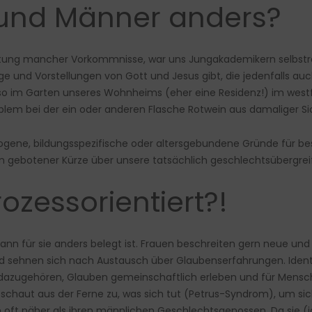
und Männer anders?
htung mancher Vorkommnisse, war uns Jungakademikern selbst
und Vorstellungen von Gott und Jesus gibt, die jedenfalls auch
so im Garten unseres Wohnheims (eher eine Residenz!) im west
oblem bei der ein oder anderen Flasche Rotwein aus damaliger Si
zogene, bildungsspezifische oder altersgebundene Gründe für b
n gebotener Kürze über unsere tatsächlich geschlechtsübergrei
ozessorientiert?!
Mann für sie anders belegt ist. Frauen beschreiten gern neue u
d sehnen sich nach Austausch über Glaubenserfahrungen. Identif
azugehören, Glauben gemeinschaftlich erleben und für Mensche
schaut aus der Ferne zu, was sich tut (Petrus-Syndrom), um sic
n oft näher als ihren männlichen Geschlechtsgenossen. Da sie (j