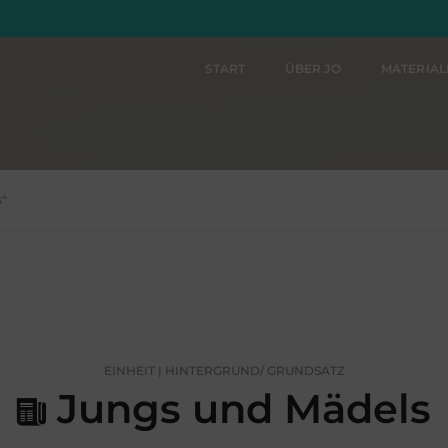
START
ÜBER JO
MATERIA
s"
EINHEIT | HINTERGRUND/ GRUNDSATZ
Jungs und Mädels