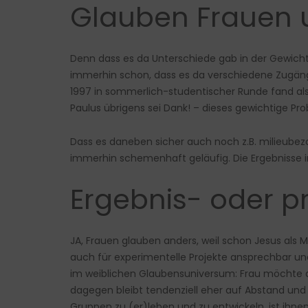
Glauben Frauen 
Denn dass es da Unterschiede gab in der Gewic
immerhin schon, dass es da verschiedene Zugänge 
1997 in sommerlich-studentischer Runde fand al
Paulus übrigens sei Dank! – dieses gewichtige Pr
Dass es daneben sicher auch noch z.B. milieube
immerhin schemenhaft geläufig. Die Ergebnisse i
Ergebnis- oder pr
JA, Frauen glauben anders, weil schon Jesus als 
auch für experimentelle Projekte ansprechbar un
im weiblichen Glaubensuniversum: Frau möchte d
dagegen bleibt tendenziell eher auf Abstand und 
Gruppen zu (er)leben und zu entwickeln, ist ihne