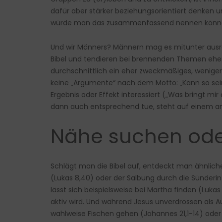
dafür aber stärker beziehungsorientiert denken und
würde man das zusammenfassend nennen können – 
Und wir Männers? Männern mag es mitunter ausreic
Bibel und tendieren bei brennenden Themen eher 
durchschnittlich ein eher zweckmäßiges, weniger 
keine „Argumente“ nach dem Motto: „Kann so sein
Ergebnis oder Effekt interessiert („Was bringt mir 
dann auch entsprechend tue, steht auf einem an
Nähe suchen oder
Schlägt man die Bibel auf, entdeckt man ähnliche
(Lukas 8,40) oder der Salbung durch die Sünderin
lässt sich beispielsweise bei Martha finden (Luka
aktiv wird. Und während Jesus unverdrossen als A
wahlweise Fischen gehen (Johannes 21,1-14) oder