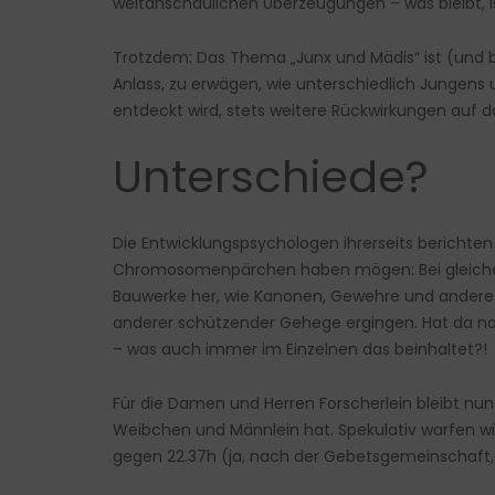
weltanschaulichen Überzeugungen – was bleibt, ist
Trotzdem: Das Thema „Junx und Mädis“ ist (und b
Anlass, zu erwägen, wie unterschiedlich Jungens 
entdeckt wird, stets weitere Rückwirkungen auf d
Unterschiede?
Die Entwicklungspsychologen ihrerseits berichte
Chromosomenpärchen haben mögen: Bei gleicher 
Bauwerke her, wie Kanonen, Gewehre und anderes 
anderer schützender Gehege ergingen. Hat da noc
– was auch immer im Einzelnen das beinhaltet?!
Für die Damen und Herren Forscherlein bleibt nun
Weibchen und Männlein hat. Spekulativ warfen wi
gegen 22.37h (ja, nach der Gebetsgemeinschaft, 