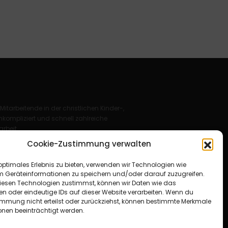
 Mitarbeitende in der christlichen Kinder-,
kompliziert und schnell zahlreiche
rbeit.
Cookie-Zustimmung verwalten
Deutschland e. V.
optimales Erlebnis zu bieten, verwenden wir Technologien wie
für Christus“ e. V.
m Geräteinformationen zu speichern und/oder darauf zuzugreifen.
esen Technologien zustimmst, können wir Daten wie das
en oder eindeutige IDs auf dieser Website verarbeiten. Wenn du
immung nicht erteilst oder zurückziehst, können bestimmte Merkmale
onen beeinträchtigt werden.