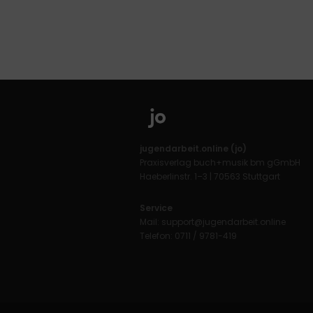
jugendarbeit.online (jo)
Praxisverlag buch+musik bm gGmbH
Haeberlinstr. 1–3 | 70563 Stuttgart
Service
Mail:
support@jugendarbeit.online
Telefon: 0711 / 9781-419