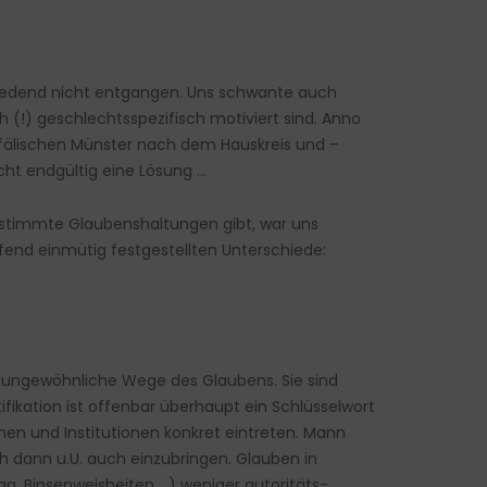
redend nicht entgangen. Uns schwante auch
 (!) geschlechtsspezifisch motiviert sind. Anno
fälischen Münster nach dem Hauskreis und –
cht endgültig eine Lösung …
estimmte Glaubenshaltungen gibt, war uns
fend einmütig festgestellten Unterschiede:
nd ungewöhnliche Wege des Glaubens. Sie sind
ikation ist offenbar überhaupt ein Schlüsselwort
n und Institutionen konkret eintreten. Mann
h dann u.U. auch einzubringen. Glauben in
aa, Binsenweisheiten …) weniger autoritäts-,