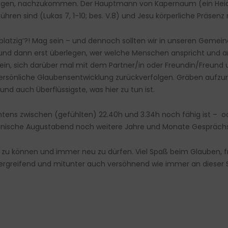
u legen, nachzukommen. Der Hauptmann von Kapernaum (ein Heid
hren sind (Lukas 7, 1-10; bes. V.8) und Jesu körperliche Präsenz n
latzig’?! Mag sein – und dennoch sollten wir in unseren Gemei
 und dann erst überlegen, wer welche Menschen anspricht und ans
sein, sich darüber mal mit dem Partner/in oder Freundin/Freun
persönliche Glaubensentwicklung zurückverfolgen. Gräben aufzu
und auch Überflüssigste, was hier zu tun ist.
ens zwischen (gefühlten) 22.40h und 3.34h noch fähig ist – oder 
ranische Augustabend noch weitere Jahre und Monate Gesprächs
en zu können und immer neu zu dürfen. Viel Spaß beim Glauben, f
rgreifend und mitunter auch versöhnend wie immer an dieser St