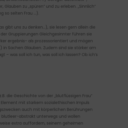
r, Glauben zu „spüren“ und zu erleben. „Sinnlich“
 so selten Frau …).
gibt uns zu denken…), sie lesen gern allein die
 der Gruppierungen Gleichgesinnter führen sie
rker ergebnis- als prozessorientiert und mögen
h) in Sachen Glauben. Zudem sind sie stärker am
t – was soll ich tun, was soll ich lassen? Ob ich’s
B. die Geschichte von der „blutflüssigen Frau“
he Element mit starkem sozialethischen Impuls
ilungszwecken auch mit körperlichen Berührungen
r blutleer-abstrakt unterwegs und wollen
sweise extra auffordern, seinem geheimen