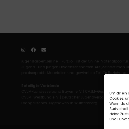
jugendarbeit.online
- kurz jo - ist der Online-Materialpool für
Jugend- und jungen Erwachsenenarbeit. Auf
jo
findet man un
praxiserprobte Materialien und gewinnt so Zeit für Beziehungsa
Beteiligte Verbände
CVJM-Landesverband Bayern e. V.
|
CVJM-Gesamtverband in 
Um dir ein 
CVJM-Westbund e. V.
|
Deutscher Jugendverband „Entschieden 
Cookies, u
Evangelisches Jugendwerk in Württemberg
Wenn du di
Surfverhalt
deine Zust
und Funkti