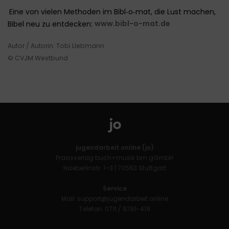
Eine von vielen Methoden im Bibl‑o‑mat, die Lust machen,
Bibel neu zu entdecken:
www.bibl-o-mat.de
Autor / Autorin: Tobi LIebmann
© CVJM Westbund
jugendarbeit.online (jo)
Praxisverlag buch+musik bm gGmbH
Haeberlinstr. 1–3 | 70563 Stuttgart
Service
Mail:
support@jugendarbeit.online
Telefon: 0711 / 9781-419