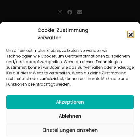
jugendarbeit.online
- kurz jo - ist der Online-Materialpool für
Cookie-Zustimmung
Mitarbeitende in der christlichen Kinder-, Jugend- und jungen
verwalten
Erwachsenenarbeit. Auf
jo
findet man unkompliziert und schnell
zahlreiche praxiserprobte Materialien und gewinnt so Zeit für
Beziehungsarbeit.
Um dir ein optimales Erlebnis zu bieten, verwenden wir
Technologien wie Cookies, um Geräteinformationen zu speichern
und/oder darauf zuzugreifen. Wenn du diesen Technologien
Beteiligte Verbände
zustimmst, können wir Daten wie das Surfverhalten oder eindeutige
CVJM-Landesverband Bayern e. V.
|
CVJM-Gesamtverband in
IDs auf dieser Website verarbeiten. Wenn du deine Zustimmung
Deutschland e. V.
nicht erteilst oder zurückziehst, können bestimmte Merkmale und
CVJM-Westbund e. V.
|
Deutscher Jugendverband „Entschieden für
Funktionen beeinträchtigt werden.
Christus“ e. V.
Evangelisches Jugendwerk in Württemberg
Akzeptieren
Ablehnen
Einstellungen ansehen
© 2026 jugendarbeit.online