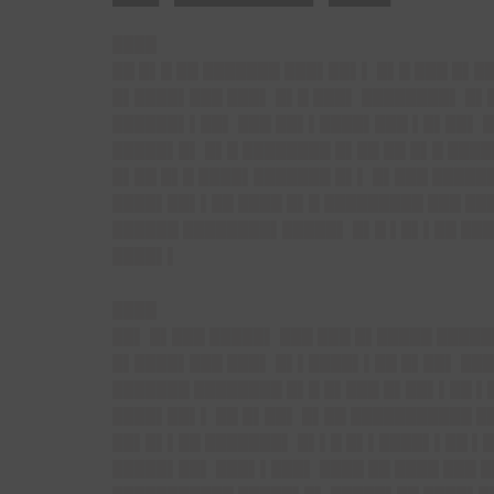
████
██ █▌█ ██ ███████ ███▌██▌▌ █▌█ ███ █▌
█▌████▌███ ███▌ █▌█ ███▌ ████████▌ █▌
██████▌▌██▌ ███ ██▌▌████▌███ ▌█▌██▌ █
█████▌█▌ █▌█ ████████ █▌██ ██ █▌█ ███
█▌██ █▌█ ████▌███████ █▌▌ █▌███ ██████
████▌██▌▌██ ████ █▌█ █████████ ███ ██
██████ ████████▌█████▌ █▌█ ▌█▌▌██ ███
████▌▌
████
██▌ █▌███ █████▌ ███ ███ █▌█████ ████
█▌████▌███ ███▌ █▌▌████▌▌██ █▌██▌ ███
███████ ████████ █▌█ █▌███ █▌██▌▌██ ▌
████▌██▌▌ ██ █▌██▌ █▌██ ███████████ █
██▌█▌▌██ ███████▌ █▌▌█ █▌▌████▌▌██ ▌█
█████▌██▌ ███▌▌███▌ ████ ██ ████ ███ 