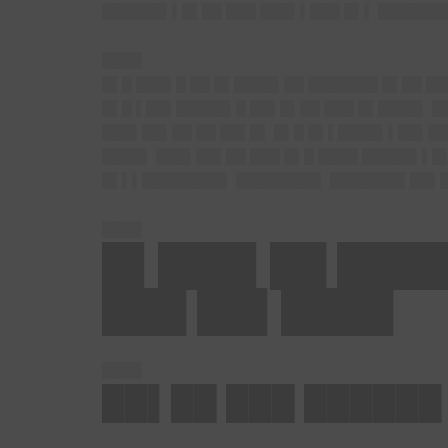
██████▌▌█▌██ ███ ███▌▌███ █▌▌ ███████
████
█▌█ ███▌█ ██ █▌████▌██ ███████ █▌██ █
█▌█ ▌██▌█████▌█ ██▌█▌██ ███ █▌████▌ ██
███▌██▌██ ██ ██▌█▌ █▌█ █▌▌████▌▌██▌██
████▌ ███▌██▌██ ███ █▌█ ████ █████▌▌█
█▌▌▌████████▌ ████████▌ ███████▌██▌██
████
█▌███▌██ ███
███ ██▌████
████
██▌██ ███ ██████