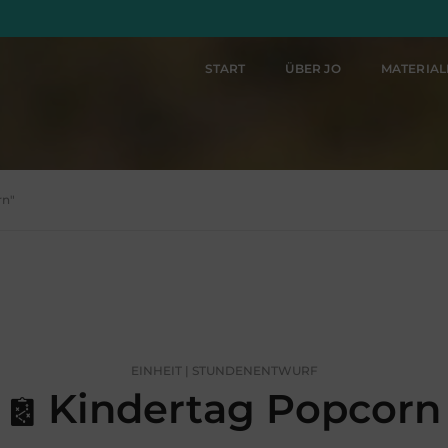
START
ÜBER JO
MATERIA
rn"
EINHEIT | STUNDENENTWURF
Kindertag Popcorn