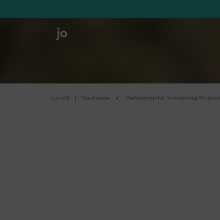
zurück
|
Startseite
Detailansicht "Kindertag Popco