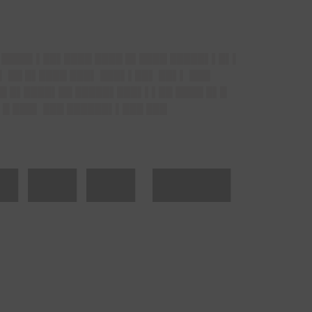
▌▌████▌▌██▌████ ████ █▌████ █████▌▌█▌▌
▌ ██ █▌████ ███▌ ███▌▌██▌ ██▌▌ ███
██ █▌████▌██ █████▌███▌▌▌██ ████ █▌█
▌█ ███▌ ███ ██████▌▌███ ███
█▌██▌██▌ ████