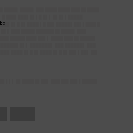
█▌████▌ ████▌ ██▌████ ████ ███ █▌████
▌█ ███▌███▌█▌▌█ █▌▌ █▌█▌▌█████
 ████ █▌█ █▌████ ▌█ ██▌█████▌██▌▌███▌█
 █▌▌ ███ ████▌██████ █▌████▌ ███
███▌█████ ███▌██▌▌ ████ ███ █▌█████
██████ █▌▌ ███████▌ ███ ██████▌ ███
████ ████ █▌█ █▌████ █▌█ █▌██▌▌██▌ ██
▌█▌▌▌▌ █▌████ █▌██▌ ███ ██▌██▌▌█████
█ ███