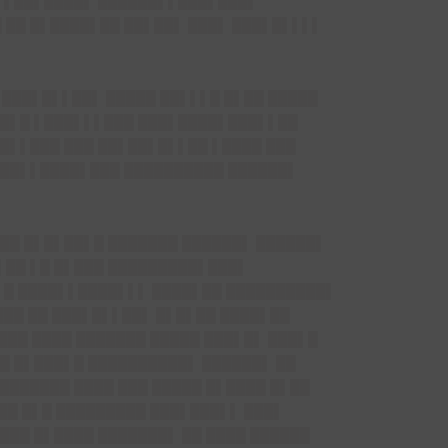
▌▌██▌████▌ ██████▌▌███▌███▌
 ██ █▌████▌██ ██▌██▌ ███▌ ███▌█▌▌▌▌
 ███▌█▌▌██▌ █████ ██▌▌▌█ █▌██ █████
 █▌█ ▌███▌▌▌███ ███▌████▌███▌▌██
▌█▌▌███ ███ ██▌██▌█▌▌██ ▌████ ███
 ██▌▌████▌███ ██████████ ██████▌
███ █▌█▌██▌█ ███████ ██████▌ ██████▌
▌██ ▌█ █▌███ █████████▌███▌
█▌█ ████▌▌████▌▌▌ ████▌██ ██████████▌
███ ██ ███▌█▌▌██▌ █▌█▌██ ████▌██
███ ████ ███████ █████ ███▌█▌ ███▌█
██ █▌███▌█ ██████████▌ ██████▌ ██
███████ ████ ███ █████ █▌████ █▌██
███ █▌█ █████████ ███▌███▌▌ ███▌
███ █▌████ ███████▌ ██ ████ ██████