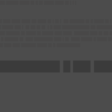
██ █████ ████ █▌█ █▌████ ███▌█▌▌▌▌
██ ███ ███▌███▌██ ███▌█▌▌█▌▌ ██ ██████ █▌█ ████ █
 ████▌██▌▌ █▌██ █▌█▌ ▌█ ███ ███████████ ██ ██████
██ █████▌█▌████ █▌████▌███ ███▌ ██████ ███ █▌██ 
▌█ █████▌█▌ ███ ███████▌███ ▌█▌ ███▌████▌█ ████ █
 ███ ███ ██████ ████ █▌█ █████████▌
█████████▌█ ██▌██