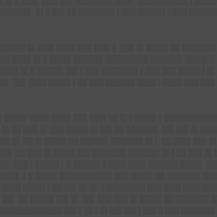
█ █▌█ ███▌███▌██▌ ███████▌███▌ ██████████▌▌████
██████▌ █▌█ ██▌██ ███████▌▌███ █████▌▌███ ██████
▌██████ █▌███▌████ ███ ███▌▌ ███ █▌████▌██ ███████
██ ████ █▌█ ████▌██████ █████████ ██████▌ ████▌█
 ████ █▌█ █████▌██▌▌██▌ ███████▌▌███ ███ ████▌▌█
▌ ██▌ ███▌████▌▌██ ███ ██████ ████ ▌████ ███ ███
█▌████▌ ████ ████ ███ ███▌██ █▌▌████▌▌██████████
 █▌██ ███ █▌███ ████▌█▌██▌██ ██████▌ ██▌██▌█▌███
██▌█▌ ██ █▌████▌██ █████▌ ██████▌█▌▌ ██ ███▌██▌ 
███▌ ██ ███ █▌████▌██▌███████ ██████▌█▌▌██ ███ █▌
██▌ ███ ▌█████ ▌█ █████▌█ ███▌███▌ ██████ ████▌ ██
████▌ ▌█ ████▌███████████ ███ ████▌██ ███████ ██
▌████ ████▌▌██ ██▌█▌ █▌█ ████████ ███ ███▌███▌███
▌██▌ ██ █████ ██▌█▌ ██▌███ ███ █▌████▌██ ███████ 
██████████████ ██▌▌ █▌▌█▌██▌██▌▌██▌█ ███ ███████ 