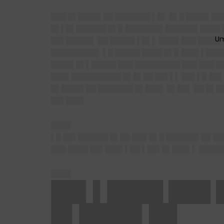
███ █▌████▌██ ███████ ▌█▌ █▌█ ████▌██
█▌▌█▌██████ █▌█ ███████▌██████▌████ █
██▌█████▌ ██ █████ ▌█▌▌ ████ ███ ████
█████████▌ ▌█ █████ ████ █▌█ ███▌▌███
████▌█▌▌█████ ███ █████████ ███ ███ █
███▌██████████ █▌█▌██ ██▌▌▌ ██▌▌█ ██▌
█▌████▌██ ███████ █▌███▌ █▌██▌ ██ █▌██
██▌███▌
████
▌█ ██▌██████ █▌██ ███ █▌█ ██████▌██ █
███ ████ ██▌███▌▌██ ▌██▌█▌███▌▌ ████
████
██▌▌████ ███ 
█▌████▌██