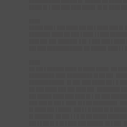
███████████ █████▌█▌ █████▌██ ████▌█
████▌█▌▌███ ███ ███▌████▌ █▌█▌████ ██
████
█████ ███ ▌███ ████ ██▌██ ▌████ ███ █
███████▌████ ██ ███ ▌███▌▌▌███ ██████
███▌██▌██▌ ██████▌ ▌█▌ ▌███ ███ ▌████
██▌███ ████████████▌██ █████▌███▌▌▌██
████
██ ██▌▌██████ ████ █▌████ ████▌ ██ ██
█████████ ███▌█████████ █▌██ ██▌ ████
████████████▌ █▌██▌ ███ ████▌██ ▌█ ██
██ ███ ████ ███ ██▌███▌██▌ ████████ █
██▌█████ ████ ███ ███▌█▌▌██ ███ █████
███ ███ █▌██▌▌ ███▌█▌▌██ ████████▌ ██
█▌████ ██▌▌████▌ ██▌▌▌█ ████ █▌█ ████
█▌██████▌ ██ ██▌▌▌█ █▌██ █████ ██████
██▌▌▌██ █▌█ █▌▌███ ███ █████▌ █▌▌██▌ 