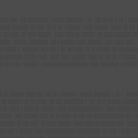
████▌██▌ ██ ██████▌▌████ █████▌▌█▌ ██ █▌█▌█ █▌▌██
████ █████▌█▌██▌ █▌█ █▌▌████▌▌██▌████▌ ███▌█▌▌▌ 
▌██ ██▌ █▌███ ████▌ ███ ███ █▌████▌██ ███ █████▌█
████▌ ████▌██████▌ █▌▌████▌▌██▌████▌ ██▌ ███ ██▌▌
█ ███▌▌ █████▌█▌▌██ ▌█▌ ██ ██▌ █▌█ ████▌██ ██████
████████ █▌█▌▌██▌ ███ ██▌▌████▌███ █▌██ █▌█ ████
█ █▌█ █▌▌████▌▌███████████████ ███ ██████ ██████
██ █▌████▌███ ██▌██ █▌▌████▌▌████ █████▌▌█▌▌ ████
 █▌████▌██ █▌███▌ █▌██ ██████▌▌ ██ █▌█ ████▌████
█ █▌███▌▌███ █▌████▌ ███ ██████████▌▌ ███ █████ █
████▌ ██▌████▌███ █▌█ ███▌█▌██ ██ ██████████ █▌▌█
█████ █▌██ ██▌ █▌███ ████▌ ███ ███ █▌████▌██▌ ███
███ ██▌▌████▌███ ██████████ ███████▌ █▌██▌▌█ ██ █