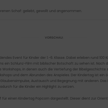
lorenen Schaf: geliebt, gewollt und angenommen.
VORSCHAU:
dendes Event für Kinder der 1.-6. Klasse. Dabei erleben rund 10
s ein Schlunz-Film mit biblischer Botschaft zu sehen ist. Nac
ste Workshops, in denen auch die Vertiefung der Bibelgeschichte
shops und dem Abrunden des Anspieles. Der Kindertag ist ein ö
aß, Glaubensimpulse, Austausch und Begegnung mit anderen. Das
adurch für die Kinder ein Highlight zu setzen.
 für einen Kindertag Popcorn dargestellt. Dieser dient zur Orien