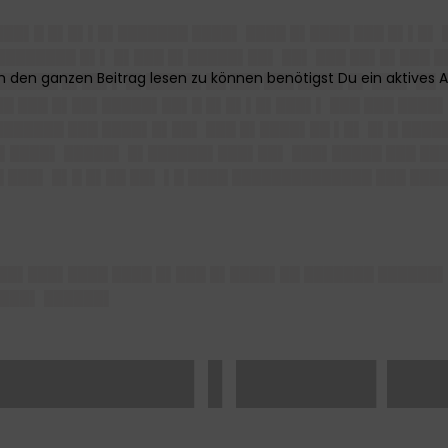
███▌█ █▌█▌▌█▌███████ ████▌ ████ █▌████ ███ █▌▌█▌ 
███████ █▌▌ █▌███ █▌█████▌██▌ ██▌ ███ ██▌█▌███ █
▌██████ █▌██▌▌ █▌█████▌██ ███ ███ ████▌█▌ ███▌ ██
██ ███ █▌██▌█████▌██▌█ █▌█▌▌█▌███▌▌ ███ ███ ████▌
███████ ███ ████▌█▌██▌ ███ █▌████▌██ ▌█▌ █▌█ ████
▌████▌ █████▌ █▌██████▌███▌██▌ ███▌█████ ███ ███
 ███▌ █▌█ █▌██ ██▌ ▌█ ████ ██████████████ ███ ███
███▌███▌████ ████ █▌███ █▌████▌██ ███████ ██████
████▌ ██████▌
███████▌▌█████ ██