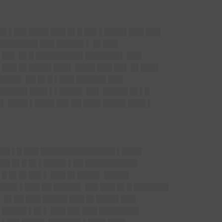
██▌▌██▌████ ███ █▌█ ██▌▌████▌███ ███
████████ ███ █████▌▌ █▌███
▌██▌ █▌█ █████████▌███████▌ ███
 ███ █▌████▌███▌ ████ ███ ██▌ █▌███▌
████▌ ██ █▌█ ▌███ ██████ ███
▌█████▌███▌▌▌████▌ ██▌ █████ █▌▌█
▌ ████ ▌████ ██▌██ ███▌████▌███▌▌
██ ▌█ ███ ███████████████ ▌████
███ █▌█ █▌▌████▌▌██ ██████████▌
▌█ █▌█▌██▌▌ ███ █▌████▌ █████
███▌▌███ ██ █████▌ ██▌███ █▌█ ███████
▌ █▌██ ███ █████ ███ █▌████▌███
▌█████ ▌█▌▌ ███ ██▌███ ████████