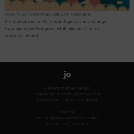
Autor / Autorin: Mechthild Belz, EJW-Weltdienst
© KlimaSail, Zentrum für Kinder, Jugendliche und junge
Erwachsene der Evangelisch-Lutherischen Kirche in
Norddeutschland
jugendarbeit.online (jo)
Praxisverlag buch+musik bm gGmbH
Haeberlinstr. 1–3 | 70563 Stuttgart
Service
Mail:
support@jugendarbeit.online
Telefon: 0711 / 9781-419