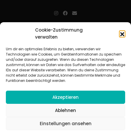
jugendarbeit.online
- kurz jo - ist der Online-Materialpool für
Cookie-Zustimmung
Mitarbeitende in der christlichen Kinder-, Jugend- und jungen
verwalten
Erwachsenenarbeit. Auf
jo
findet man unkompliziert und schnell
zahlreiche praxiserprobte Materialien und gewinnt so Zeit für
Beziehungsarbeit.
Um dir ein optimales Erlebnis zu bieten, verwenden wir
Technologien wie Cookies, um Geräteinformationen zu speichern
und/oder darauf zuzugreifen. Wenn du diesen Technologien
Beteiligte Verbände
zustimmst, können wir Daten wie das Surfverhalten oder eindeutige
CVJM-Landesverband Bayern e. V.
|
CVJM-Gesamtverband in
IDs auf dieser Website verarbeiten. Wenn du deine Zustimmung
Deutschland e. V.
nicht erteilst oder zurückziehst, können bestimmte Merkmale und
CVJM-Westbund e. V.
|
Deutscher Jugendverband „Entschieden für
Funktionen beeinträchtigt werden.
Christus“ e. V.
Evangelisches Jugendwerk in Württemberg
Akzeptieren
Ablehnen
Einstellungen ansehen
© 2026 jugendarbeit.online