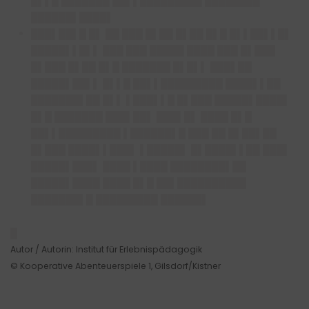
█▌▌█ ███████ ██▌▌█████████ ████████
██████▌████▌
███▌██▌█ █▌ ██ ███ █▌██ █▌██ █▌█ █▌▌██▌▌█▌
█████▌▌█▌▌ ███ ███ █████ ████ ███ █▌███
█▌███ █▌██ █▌█ ███████ █▌█▌▌ ███▌██
█████▌██▌▌ █▌▌█ ██▌▌█████████ ████▌▌██
███████▌██ █▌▌ ▌███▌▌█ █▌███ █████▌████▌
█▌█ ███████ ███▌██▌ ███▌█▌ ████ █▌█
██▌▌█████████ ▌██████▌█ ███ ██ █▌██▌██
█▌███ ████▌▌███▌ ▌█████▌ █▌████▌▌██ ███▌
█████▌███▌ ████ ▌████ ████████▌██
█████▌████ ████ █▌█ ██▌██████████
███████▌█ █████████ ██████▌
█
Autor / Autorin: Institut für Erlebnispädagogik
© Kooperative Abenteuerspiele 1, Gilsdorf/Kistner