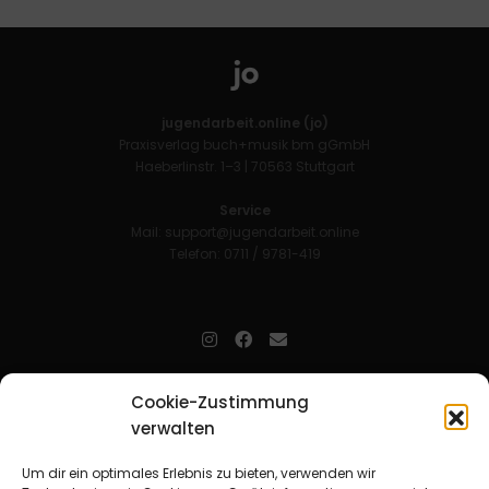
jugendarbeit.online (jo)
Praxisverlag buch+musik bm gGmbH
Haeberlinstr. 1–3 | 70563 Stuttgart
Service
Mail:
support@jugendarbeit.online
Telefon: 0711 / 9781-419
jugendarbeit.online
- kurz jo - ist der Online-Materialpool für
Cookie-Zustimmung
Mitarbeitende in der christlichen Kinder-, Jugend- und jungen
verwalten
Erwachsenenarbeit. Auf
jo
findet man unkompliziert und schnell
zahlreiche praxiserprobte Materialien und gewinnt so Zeit für
Beziehungsarbeit.
Um dir ein optimales Erlebnis zu bieten, verwenden wir