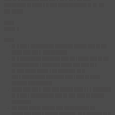
████████▌█▌████ ▌█ ███ ███████████ █▌█▌ ██
██▌████▌
████
████▌█
████
█▌█ ██▌▌█████████ ███████ █████ ███ █▌██
████ ███ ██▌▌ █████████▌
█▌█ ████████ ███████ ███ ██ ▌████ ███ █▌██
██████████▌▌███████ ████ ███ ███ █▌▌
█▌███ ████ ████▌▌██ ██████▌ █▌█
██▌▌█████████ ███████ ███ ▌███ █▌████
██████ █████████▌
████ ███ ██▌▌ ███ ███ █████ ███▌▌▌▌ ███████
█▌█ ██▌▌█████████ ███ █▌██▌ ███ █▌█████
███████▌
██ ████ ████▌█████ ███ █████████▌██
████▌██▌███▌▌█████ ██████▌ █▌█ ██████ █▌█