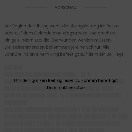
VORSCHAU:
Vor Beginn der Übung wählt die Übungsleitung im Raum
oder auf dem Gelände eine Wegstrecke und errichtet
einige Hindernisse, die überwunden werden müssen.
Die Teilnehmenden bekommen je eine Schnur. Alle
Schnüre ins an einem Ring befestigt auf dem ein Ball liegt.
██▌███
███ ███▌██ ███ ██████ ████▌▌ █▌█
███████▌█▌▌███ ▌█ ████ ████ ███ ███ ██▌█████
█▌██ ████▌█████ ███ ███▌██▌█▌ ███ █▌████
█▌█▌██ █▌█████▌███▌ █▌█ ███████████ ██████
███████▌
█▌█ ██▌▌█████████ ████████ ▌█ █▌██ ██████▌
█▌▌█ ████████ █▌██ ██ █▌███ █▌██ █████▌▌█▌ ███
███ █▌█ ██▌▌ ▌▌██▌▌ █▌█ ██▌▌█████████ █████
███ █▌█ ███████ ███ ██▌▌ █▌▌ █▌▌██ ███