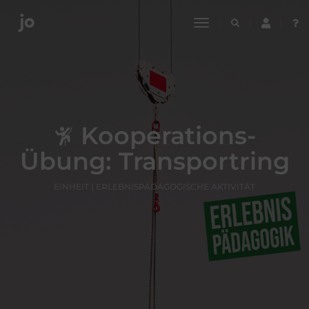
toggle
navigation
Kooperations-
Übung: Transportring
EINHEIT | ERLEBNISPÄDAGOGISCHE AKTIVITÄT