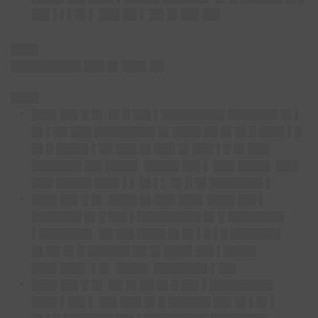
██▌▌▌▌█▌▌ ███ ██ ▌ ██ █▌██▌██▌
████
██████████ ███ █▌███▌██
████
███▌██▌█ █▌ █▌█ ██▌▌█████████ ███████ █▌▌
█▌▌██ ███ ████████▌█▌████ ██ █▌█▌█ ███▌▌█
█▌█ ████▌▌██ ███ █▌███ █▌███ ▌█ █▌███
███████ ██▌████▌ █████ ██▌▌ ███ ████▌ ███
███ █████ ███▌▌▌ █▌▌▌ █▌█ █▌███████▌▌
███▌██▌█ █▌ ████ █▌███ ███▌████ ██▌▌
███████ █▌█ ██▌▌█████████ █▌█ ████████
▌███████▌ ██ ██▌████ █▌█▌▌█ ▌█ ███████
█▌██ █▌█ ██████ ██ █▌████ ██▌▌████▌
███▌███▌ ▌█▌ ████▌ ███████▌▌██▌
███▌██▌█ █▌ ██ █▌██ █▌█ ██▌▌█████████
███▌▌██▌▌ ██▌███ █▌█ ██████ ██▌█▌▌█▌▌