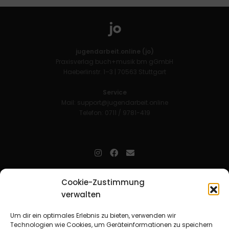
jugendarbeit.online (jo)
Praxisverlag buch+musik bm gGmbH
Haeberlinstr. 1–3 | 70563 Stuttgart
Service
Mail:
support@jugendarbeit.online
Telefon: 0711 / 9781-419
jugendarbeit.online
- kurz jo - ist der Online-Materialpool für
Cookie-Zustimmung
Mitarbeitende in der christlichen Kinder-, Jugend- und jungen
verwalten
Erwachsenenarbeit. Auf
jo
findet man unkompliziert und schnell
zahlreiche praxiserprobte Materialien und gewinnt so Zeit für
Beziehungsarbeit.
Um dir ein optimales Erlebnis zu bieten, verwenden wir
Technologien wie Cookies, um Geräteinformationen zu speichern