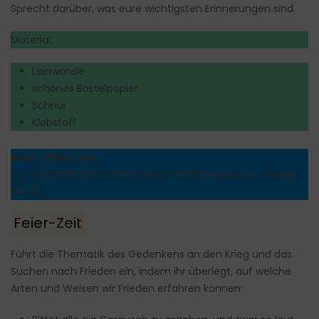
Sprecht darüber, was eure wichtigsten Erinnerungen sind.
Material:
Leinwände
schönes Bastelpapier
Schnur
Klebstoff
In der Bibel steht:
[…] so will ich [Gott] doch deiner nicht vergessen. (Jesaja
49, 15)
Feier-Zeit
Führt die Thematik des Gedenkens an den Krieg und das
Suchen nach Frieden ein, indem ihr überlegt, auf welche
Arten und Weisen wir Frieden erfahren können: