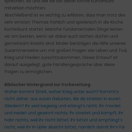
sprechen, ob und wie sie bei dieser Kirche Kunterbunt
mitwirken möchten.
Abschließend ist es wichtig zu erklären, dass man trotz des
sehr ernsten Themas fröhlich und spielerisch in die Kirche
Kunterbunt startet. Manche fundamentalen Dinge lernen
wir am besten, wenn wir dabei auch lachen dürfen und
gemeinsam kreativ sind. Kinder benötigen die Hilfe unseres
Zusammenseins um mit großen Fragen wie Leben und Tod,
Krieg und Frieden zurechtzukommen. Dieser Entwurf ist
darauf ausgelegt, gute Familiengespräche über diese
Fragen zu ermöglichen.
Biblischer Hintergrund zur Vorbereitung
Woher kommt Streit, woher Krieg unter euch? Kommt’s
nicht daher: aus euren Gelüsten, die da streiten in euren
Gliedern? Ihr seid begierig und erlangt’s nicht; ihr mordet
und neidet und gewinnt nichts; ihr streitet und kämpft; ihr
habt nichts, weil ihr nicht bittet; ihr bittet und empfangt’s
nicht, weil ihr in übler Absicht bittet, nämlich damit ihr’s für