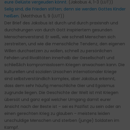
eure Gelüste vergeuden könnt.
(Jakobus 4, 1-3 (LUT))
Selig sind, die Frieden stiften; denn sie werden Gottes Kinder
heißen.
(Matthäus 5, 9 (LUT))
Der Brief des Jakobus ist durch und durch praxisnah und
durchdrungen von durch Gott inspiriertem gesunden
Menschenverstand. Er weiß, wie schnell Menschen sich
zerstreiten, und wie die menschliche Tendenz, den eigenen
Willen durchsetzen zu wollen, schnell zu persönlichen
Fehden und Rivalitäten innerhalb der Gesellschaft und
schließlich kompromisslosem Kriegen anwachsen kann. Die
kulturellen und sozialen Ursachen internationaler Kriege
sind selbstverständlich komplex, aber Jakobus erkennt,
dass dem sehr häufig menschliche Gier und Egoismus
zugrunde liegen. Die Geschichte der Welt ist mit Kriegen
übersät und ganz egal welcher Umgang damit eurer
Ansicht nach der Beste ist – sei es Pazifist zu sein oder an
einen gerechten Krieg zu glauben – meistens leiden
unschuldige Menschen und sterben (junge) Soldaten im
Kampf.