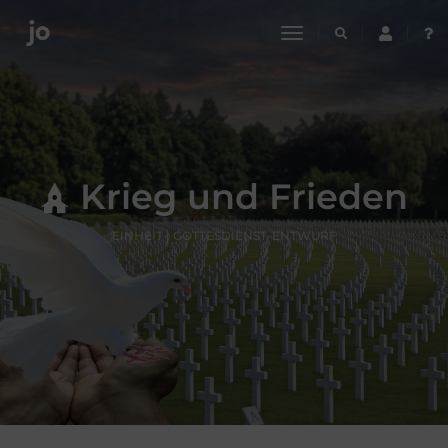
toggle
navigation
Krieg und Frieden
EINHEIT | GOTTESDIENST-ENTWURF