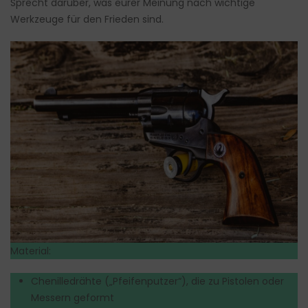
Sprecht darüber, was eurer Meinung nach wichtige
Werkzeuge für den Frieden sind.
Material:
Chenilledrähte („Pfeifenputzer“), die zu Pistolen oder
Messern geformt