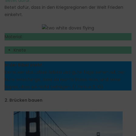
Betet dafür:
Betet dafür, dass in den Kriegsregionen der Welt Frieden
einkehrt.
Material:
Knete
In der Bibel steht:
Denn wer das Leben lieben und gute Tage sehen will, der
hüte seineZunge, dass sie nichts Böses rede, und seine
Lippen, dass sie nicht betrügen. (1. Petrus 3, 10)
2. Brücken bauen