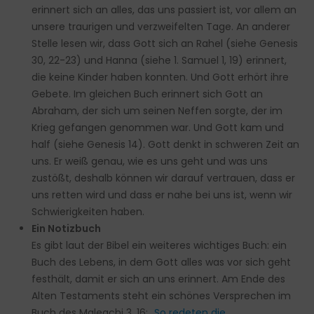
erinnert sich an alles, das uns passiert ist, vor allem an
unsere traurigen und verzweifelten Tage. An anderer
Stelle lesen wir, dass Gott sich an Rahel (siehe Genesis
30, 22-23) und Hanna (siehe 1. Samuel 1, 19) erinnert,
die keine Kinder haben konnten. Und Gott erhört ihre
Gebete. Im gleichen Buch erinnert sich Gott an
Abraham, der sich um seinen Neffen sorgte, der im
Krieg gefangen genommen war. Und Gott kam und
half (siehe Genesis 14). Gott denkt in schweren Zeit an
uns. Er weiß genau, wie es uns geht und was uns
zustößt, deshalb können wir darauf vertrauen, dass er
uns retten wird und dass er nahe bei uns ist, wenn wir
Schwierigkeiten haben.
Ein Notizbuch
Es gibt laut der Bibel ein weiteres wichtiges Buch: ein
Buch des Lebens, in dem Gott alles was vor sich geht
festhält, damit er sich an uns erinnert. Am Ende des
Alten Testaments steht ein schönes Versprechen im
Buch des Maleachi 3, 16:
„So redeten die