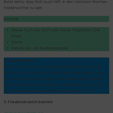
Betet dafür, dass Gott euch hilft, in den nächsten Wochen
Friedensstifter zu sein.
Material:
blaues Tuch aus Stoff oder blauer Pappkarton (als
Fluss)
Steine
Kartons etc. als Brückenbauteile
In der Bibel steht:
Darum, wenn du deine Gabe auf dem Altar opferst und
dort kommt dir in den Sinn, dass dein Bruder etwas gegen
dich hat, so lass dort vor dem Altar deine Gabe und geh
zuerst hin und versöhne dich mit deinem Bruder, und dann
komm und opfere deine Gabe. (Matthäus 5, 23-24)
3. Friedenskranich basteln