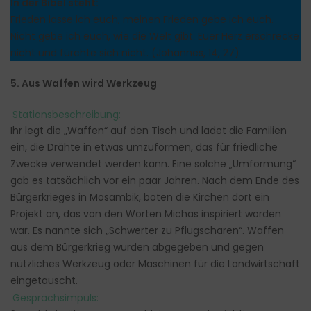
In der Bibel steht:
Frieden lasse ich euch, meinen Frieden gebe ich euch.
Nicht gebe ich euch, wie die Welt gibt. Euer Herz erschrecke
nicht und fürchte sich nicht. (Johannes, 14, 27)
5. Aus Waffen wird Werkzeug
Stationsbeschreibung:
Ihr legt die „Waffen“ auf den Tisch und ladet die Familien
ein, die Drähte in etwas umzuformen, das für friedliche
Zwecke verwendet werden kann. Eine solche „Umformung“
gab es tatsächlich vor ein paar Jahren. Nach dem Ende des
Bürgerkrieges in Mosambik, boten die Kirchen dort ein
Projekt an, das von den Worten Michas inspiriert worden
war. Es nannte sich „Schwerter zu Pflugscharen“. Waffen
aus dem Bürgerkrieg wurden abgegeben und gegen
nützliches Werkzeug oder Maschinen für die Landwirtschaft
eingetauscht.
Gesprächsimpuls: