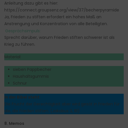
Anleitung dazu gibt es hier:
https://connect.groupsenz.org/view/37/becherpyramide
Ja, Frieden zu stiften erfordert ein hohes Maß an
Anstrengung und Konzentration von alle Beteiligten.
Gesprächsimpuls:
Sprecht darüber, warum Frieden stiften schwerer ist als
Krieg zu führen.
Material:
sieben Pappbecher
Haushaltsgummis
Schnur
In der Bibel steht:
Die Frucht der Gerechtigkeit aber wird gesät in Frieden für
die, die Frieden stiften. (Jakobus 3, 18)
8. Memos