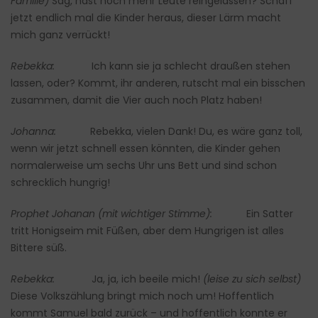
Familie)
Sag, hast noch mehr Leute reingelassen? Schaff
jetzt endlich mal die Kinder heraus, dieser Lärm macht
mich ganz verrückt!
Rebekka:
Ich kann sie ja schlecht draußen stehen
lassen, oder? Kommt, ihr anderen, rutscht mal ein bisschen
zusammen, damit die Vier auch noch Platz haben!
Johanna:
Rebekka, vielen Dank! Du, es wäre ganz toll,
wenn wir jetzt schnell essen könnten, die Kinder gehen
normalerweise um sechs Uhr uns Bett und sind schon
schrecklich hungrig!
Prophet Johanan (mit wichtiger Stimme):
Ein Satter
tritt Honigseim mit Füßen, aber dem Hungrigen ist alles
Bittere süß.
Rebekka:
Ja, ja, ich beeile mich!
(leise zu sich selbst)
Diese Volkszählung bringt mich noch um! Hoffentlich
kommt Samuel bald zurück – und hoffentlich konnte er