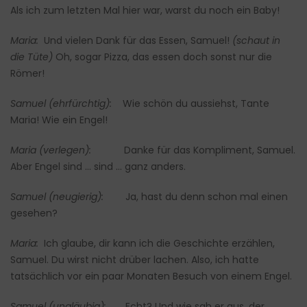
Als ich zum letzten Mal hier war, warst du noch ein Baby!
Maria:
Und vielen Dank für das Essen, Samuel!
(schaut in
die Tüte)
Oh, sogar Pizza, das essen doch sonst nur die
Römer!
Samuel (ehrfürchtig):
Wie schön du aussiehst, Tante
Maria! Wie ein Engel!
Maria (verlegen):
Danke für das Kompliment, Samuel.
Aber Engel sind … sind … ganz anders.
Samuel (neugierig):
Ja, hast du denn schon mal einen
gesehen?
Maria:
Ich glaube, dir kann ich die Geschichte erzählen,
Samuel. Du wirst nicht drüber lachen. Also, ich hatte
tatsächlich vor ein paar Monaten Besuch von einem Engel.
Samuel (ungläubig):
Echt? Und wie sah er aus, der