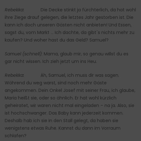
Rebekka:
Die Decke stinkt ja fürchterlich, da hat wohl
ihre Ziege drauf gelegen, die letztes Jahr gestorben ist. Die
kann ich doch unseren Gästen nicht anbieten! Und Essen,
sagst du, vom Markt … Ich dachte, da gibt´s nichts mehr zu
kaufen? Und woher hast du das Geld? Samuel?
Samuel (schnell):
Mama, glaub mir, so genau willst du es
gar nicht wissen. Ich zieh jetzt um ins Heu.
Rebekka:
Äh, Samuel, ich muss dir was sagen.
Während du weg warst, sind noch mehr Gäste
angekommen. Dein Onkel Josef mit seiner Frau, ich glaube,
Maria heißt sie, oder so ähnlich. Er hat wohl kürzlich
geheiratet, wir waren nicht mal eingeladen – na ja. Also, sie
ist hochschwanger. Das Baby kann jederzeit kommen.
Deshalb hab ich sie in den Stall gelegt, da haben sie
wenigstens etwas Ruhe. Kannst du dann im Vorraum
schlafen?