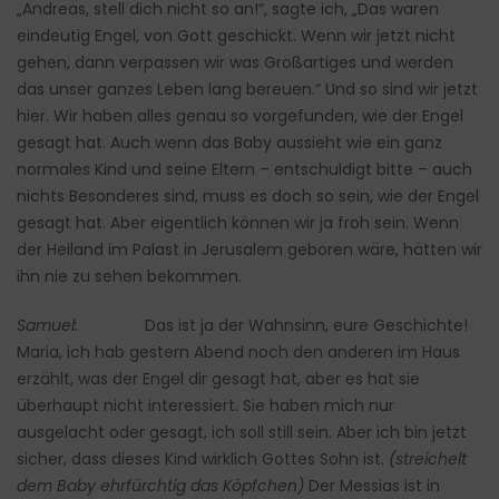
„Andreas, stell dich nicht so an!“, sagte ich, „Das waren
eindeutig Engel, von Gott geschickt. Wenn wir jetzt nicht
gehen, dann verpassen wir was Großartiges und werden
das unser ganzes Leben lang bereuen.“ Und so sind wir jetzt
hier. Wir haben alles genau so vorgefunden, wie der Engel
gesagt hat. Auch wenn das Baby aussieht wie ein ganz
normales Kind und seine Eltern – entschuldigt bitte – auch
nichts Besonderes sind, muss es doch so sein, wie der Engel
gesagt hat. Aber eigentlich können wir ja froh sein. Wenn
der Heiland im Palast in Jerusalem geboren wäre, hätten wir
ihn nie zu sehen bekommen.
Samuel:
Das ist ja der Wahnsinn, eure Geschichte!
Maria, ich hab gestern Abend noch den anderen im Haus
erzählt, was der Engel dir gesagt hat, aber es hat sie
überhaupt nicht interessiert. Sie haben mich nur
ausgelacht oder gesagt, ich soll still sein. Aber ich bin jetzt
sicher, dass dieses Kind wirklich Gottes Sohn ist.
(streichelt
dem Baby ehrfürchtig das Köpfchen)
Der Messias ist in