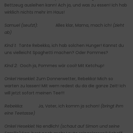
Bettzeug ausleihen kann! Ach ja, und was zu essen! Ich hab
wirklich nichts mehr im Haus!
Samuel (seufzt):
Alles klar, Mama, mach ich!
(zieht
ab)
Kind 1:
Tante Rebekka, ich hab solchen Hunger! Kannst du
uns vielleicht Spaghetti machen? Oder Pommes?
Kind 2:
Ooch ja, Pommes wär cool! Mit Ketchup!
Onkel Hesekiel:
Zum Donnerwetter, Rebekka! Mich so
warten zu lassen! Mit wem redest du da die ganze Zeit! Ich
will jetzt sofort meinen Tee!!!
Rebekka:
Ja, Vater, ich komm ja schon!
(bringt ihm
eine Teetasse)
Onkel Hesekiel:
Na endlich!
(schaut auf Simon und seine