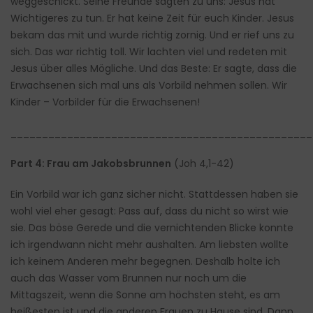
weggeschickt. Seine Freunde sagten zu uns: Jesus hat
Wichtigeres zu tun. Er hat keine Zeit für euch Kinder. Jesus
bekam das mit und wurde richtig zornig. Und er rief uns zu
sich. Das war richtig toll. Wir lachten viel und redeten mit
Jesus über alles Mögliche. Und das Beste: Er sagte, dass die
Erwachsenen sich mal uns als Vorbild nehmen sollen. Wir
Kinder – Vorbilder für die Erwachsenen!
________________________________________________
Part 4: Frau am Jakobsbrunnen
(Joh 4,1-42)
Ein Vorbild war ich ganz sicher nicht. Stattdessen haben sie
wohl viel eher gesagt: Pass auf, dass du nicht so wirst wie
sie. Das böse Gerede und die vernichtenden Blicke konnte
ich irgendwann nicht mehr aushalten. Am liebsten wollte
ich keinem Anderen mehr begegnen. Deshalb holte ich
auch das Wasser vom Brunnen nur noch um die
Mittagszeit, wenn die Sonne am höchsten steht, es am
heißesten ist und die anderen Frauen zu Hause sind. Dann