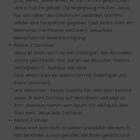
(mit seiner „Jesus-Brille), er hat mit ihm gesprochen
und er hat ihn geheilt. Die Begegnung mit ihm, Jesus,
hat das Leben des Gelähmten verändert und ihm
wieder eine Perspektive gegeben. (aus einem Kreis ein
Männchen mit Pflaster zeichnen). Jesus liebt
Menschen mit Beeinträchtigung!
Person 2: Zachäus
Jesus ist auch nicht vor den Fieslingen, den Abzockern
zurück geschreckt. Wer war an der Abzocker-Station
(erfolgreich?). Zachäus war reich
(aus einem Kreis ein Männchen mit Geldstapel und
Krone zeichnen)
und verachtet – keiner mochte ihn. Und dann kommt
Jesus. Er sieht Zachäus auf dem Baum und sagt zu
ihm: „Zachäus, komm vom Baum. Ich will heute dein
Gast sein.“ Jesus liebt Zachäus!
Person 3: Kinder
Jesus stört sich nicht an wilden und lauten Kindern. Er
hat die Kinder zu sich gerufen. Mit ihnen gelacht und