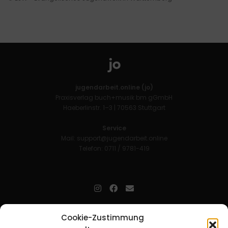
jugendarbeit.online (jo)
Praxisverlag buch+musik bm gGmbH
Haeberlinstr. 1–3 | 70563 Stuttgart
Service
Mail:
support@jugendarbeit.online
Telefon: 0711 / 9781-419
jugendarbeit.online
- kurz jo - ist der Online-Materialpool für
Cookie-Zustimmung
Mitarbeitende in der christlichen Kinder-, Jugend- und jungen