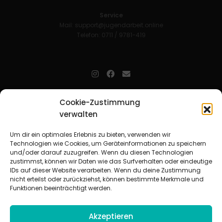
Service
Mail:
support@jugendarbeit.online
Telefon: 0711 / 9781-419
jugendarbeit.online
- kurz jo - ist der Online-Materialpool für
Cookie-Zustimmung
Mitarbeitende in der christlichen Kinder-, Jugend- und jungen
verwalten
Erwachsenenarbeit. Auf
jo
findet man unkompliziert und schnell
zahlreiche praxiserprobte Materialien und gewinnt so Zeit für
Beziehungsarbeit.
Um dir ein optimales Erlebnis zu bieten, verwenden wir
Technologien wie Cookies, um Geräteinformationen zu speichern
und/oder darauf zuzugreifen. Wenn du diesen Technologien
Beteiligte Verbände
zustimmst, können wir Daten wie das Surfverhalten oder eindeutige
CVJM-Landesverband Bayern e. V.
|
CVJM-Gesamtverband in
IDs auf dieser Website verarbeiten. Wenn du deine Zustimmung
Deutschland e. V.
nicht erteilst oder zurückziehst, können bestimmte Merkmale und
CVJM-Westbund e. V.
|
Deutscher Jugendverband „Entschieden für
Funktionen beeinträchtigt werden.
Christus“ e. V.
Evangelisches Jugendwerk in Württemberg
Akzeptieren