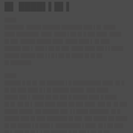
█▌ ████▌▌█▌▌
████
██████▌ █████ ██████ ███████ ███ ▌█▌ ████
███▌███████▌ ███▌ ████ ▌██ █▌█ ██▌███▌ ████
█▌██▌ █████ █████ ███▌ ████ ███▌▌ █▌███
█████▌██▌▌ ███ ▌██ █▌██▌ ████ ███▌██▌▌▌████
█████ █████ ██▌▌▌█ ▌██ █▌████ █▌█▌██
█▌███████
████
█████▌█ █▌█▌ ██ ██████ ▌█ █████████▌███▌ █▌█
█▌██ ███ ███▌█ ▌█▌█████▌████▌ ███ ████
████▌██▌▌ ████ ██ ██ ██▌█ █████ ███▌█ ████
█▌█▌ ██ █▌▌ ███ ███▌███▌██ ██▌███▌ ██▌█▌ █▌██▌
████▌████▌ ██ █████▌██▌ ▌▌████ ██████▌ █▌█
█████ ███ █▌███ ███████ █▌██▌ ██▌████▌██ ████
█▌██ ████▌▌█ ███▌▌ ████████▌▌███▌ █▌▌██ ███
█▌▌ ███ █▌█▌▌ ▌██ █████▌█ █▌██▌▌██ █▌██