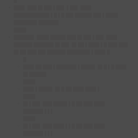
█
███▌ ███ █▌██▌▌██▌ ▌██▌ ███▌
███████████▌▌█ ▌█ ██▌█████▌██▌▌████
███████▌██████▌
████
██████▌ ████ █████ ███ █▌██▌▌██▌ ███▌
██████ ██████▌█▌██▌ █▌██ ▌███▌▌█ ███ ███
█▌██ ███ ██▌██████ ███████▌▌███▌█
█
███▌██ ███ ▌██████▌▌████▌ █▌█ ▌█ ███▌
█▌█████▌
████
███▌▌████▌ █▌█ ██ ███▌███▌▌
████
█▌▌██▌ ███ ████▌▌█ ██ ███ ███▌
██████▌▌▌▌
████
█▌▌██▌ ███ ███▌▌▌█ ██ ███ ███▌
██████▌▌▌▌