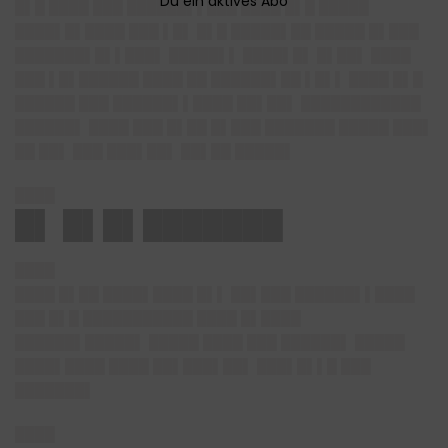
█▌█ ████ ███ ██████▌▌███ ████ █▌█ █████
████▌█▌████ ███ ▌█▌ █▌█ █████▌██ █████ █▌███
███████▌█▌▌███▌ █████▌▌ ████▌█▌ █▌██▌ ████
███ ▌█▌██████ ████ ██ ██████▌██ ▌█▌▌ ████ █▌█
██████ ███ ██████▌▌████ ██▌██▌ ████████████
██████▌ ████ ███ █▌██ █▌███ ███████ █████ ███▌
██ ██▌ ███ ███▌██▌ ██▌██ █████▌
████
█▌ █▌█▌███████
████
████ █▌██ ████▌████ █▌▌ ██▌███ ██████▌▌████
███ █▌█ ███████████ ████ █▌████
██████▌█████▌ █████ ████ ███ ██████▌ █████
████▌████ ████ ██▌███▌██▌ ███▌█▌▌█ ███
███████▌
████