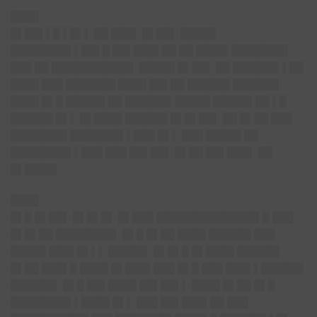
████
█▌██▌▌█ ▌█▌▌ ██ ███▌ █▌██▌ █████
████████▌▌██▌█ ██▌███▌██ ██ ████▌████████
███ ██ ███████████▌ █████ █▌██▌ ██ ██████▌▌██
████ ███ ███████ ████ ██▌██ ██████ ██████▌
████ █▌█ █████▌██ ██████▌█████ █████▌██ ▌█
██████ █▌▌ █▌████ ██████ █▌█▌██▌ ██ █▌██ ███
████████ ███████▌▌███ █▌▌ ███ █████ ██
████████▌▌███ ███ ██▌██▌ █▌██ ██▌███▌ ██
█▌████▌
████
█▌█ █▌██▌ █▌█▌█▌ █▌███ ██████████████▌█ ███
█▌█▌██ ████████▌ █▌█ █▌██ ████ ██████ ███
█████ ███▌█▌▌▌ █████▌ █▌█▌█ █▌████ ██████
█▌██ ███▌█ ████ █▌███▌███ █▌█ ███ ███▌▌██████
██████▌ █▌█ ██▌████ ██▌██▌▌ ████ █▌██ █▌█
████████▌▌████ █▌▌ ███ ██▌███▌██ ███