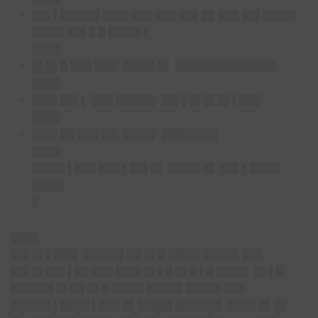
██▌▌█████▌███▌███ ███ ██▌██ ███ ██▌████▌
████▌██▌█ █ ████▌▌
████
█▌█▌█ ███ ███▌████▌█▌ ██████████████
████
███▌██▌▌ ███ █████▌ ██▌▌█▌█▌█▌▌███
████
███▌██ ███ ██▌████▌ ████████
████
████▌▌███ ███ ▌██▌█▌ ████▌█▌ ██▌▌████▌
████▌
█
████
██▌█▌▌███▌ █████▌██ █▌█ ████▌█████ ███
██▌█▌██▌▌██ ███ ███▌█▌▌█ █▌█ ▌█ ████▌ █▌▌█
██████ █▌██ █▌█ ████▌█████ █████ ███
█████▌▌████ ▌███ █▌█████ ██████▌ ████ █▌██