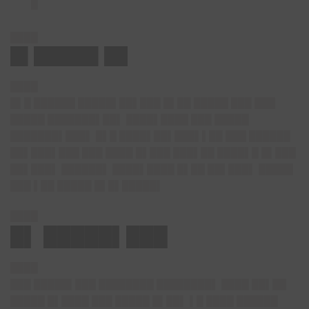
█
████
█▌█████▌██
████
█▌█ ██████ █████▌██▌███ █▌██ █████ ███ ███
█████ ███████▌██▌ ████▌████ ███ █████
███████▌███▌ █▌█ ████▌██▌███▌▌██ ███ ██████
██▌███▌███ ███ ████ █▌███ ███▌██ ████▌█ █▌███
██▌███▌ ██████▌ ████▌████ █▌██ ██▌███▌ █████
███ ▌██ █████ █▌█▌█████▌
████
█▌ █████▌███
████
███ █████▌███ ████████ ████████▌ ████ ██▌██
█████ █▌████ ███ █████ █▌██▌ ▌█ ████ ██████