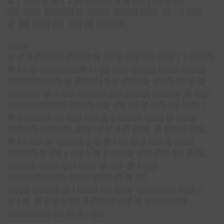
██▌███▌ ██████ █▌████▌ █████ ███▌ ██ ▌█ ███
█▌██▌███▌██▌ ██▌██ █████▌
████
█▌█▌█ ██████ █████ █▌██ █▌███ ██▌███▌▌ ▌█████
█▌██ █▌█████████▌▌▌██ ███▌█████ ████ █████
███████████ █▌████▌▌█ █▌█████▌ ████ ██ █▌█▌
██████▌ █▌█ ██▌██████ ███ █████ █████▌ █▌███
████████████ █████ ██▌ ██▌██ █▌███ ██▌███▌▌
█▌█ █████▌██ ███ ███ █▌█ █████ ████ █▌████
██████ ██████▌ ███ ▌█ █▌█ █▌███▌ █▌████▌███
█▌██ ██▌█▌ █████▌█ █▌█▌▌██ █▌█ ███ █▌████
██████ █▌██▌▌ ██▌▌ █▌█ ████▌ ███ ███ ██▌███▌
█████▌ ████ ██ ▌███▌ █▌██▌ █▌████
███████████▌ ████ ████ ██ █▌██
████▌█████▌█▌▌████ ██▌███▌ ████████ ███▌▌
█▌▌█▌ █▌█ █▌█ ██▌█ █████ ███ █▌█ ███████
████████▌ ██ █▌█▌▌██▌