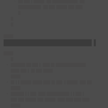
██ ██▌▌████▌ ██ ██████████▌ ██
█████████▌ ██ ██▌████▌██▌███
█
█
█
████
█████████████████████▌▌
████
█
██████ ██ ██▌▌ ███ █▌████████████▌
███▌██▌▌ █▌██▌████
████
█▌▌▌████▌████ ███ █▌██▌ ▌████▌ ██▌██
████
█████▌▌▌██▌ ███ █████████▌▌▌██▌▌
██▌██▌████▌██▌████▌ ███ ███ ███ ███
████