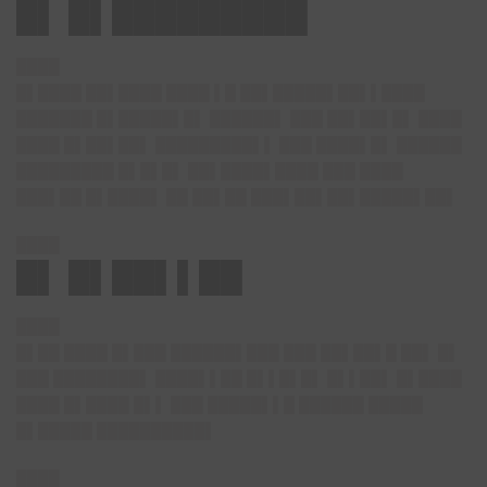
█▌ █▌█████████
████
█▌████ ██▌████ ████ ▌█ ██▌█████▌██▌▌████
███████ █▌█████▌█▌ ██████▌ ███ ██▌██▌█▌ ████
████ █▌██▌██▌ █████████▌▌ ███ ████▌█▌ ██████
█████████ █▌█▌█▌ ██▌████▌████ ███ ████
███▌██ █▌████▌ ██ ██▌██ ███▌██▌██▌█████▌██▌
████
█▌ █▌██▌▌██
████
█▌██ ████ █▌███ ██████▌███ ███ ██▌██▌█ ██▌ █▌
███ ████████▌ ████▌▌██ █▌▌█▌█▌ █▌▌██▌ █▌████
████ █▌████ █▌▌ ███ █████▌▌█ ██████ █████
█▌█████ ██████████▌
████