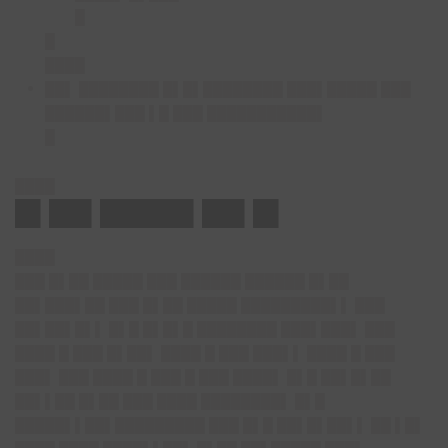
█
█
████
██▌ ████████ █▌█▌████████ ███▌█████ ███
██████▌███ ▌█ ███ ███████████▌
█
████
█▌██▌█████▌██▌█▌
████
███ █▌██ █████ ███ ██████ ██████ █▌██
██▌███▌██ ███ █▌██ █████ █████████▌▌ ███
██▌██▌█▌▌ █▌█ █▌█▌█ ████████ ███▌███▌ ███
████ █ ███ █▌██▌ ████ █ ███ ███▌▌ ████ █ ███
███▌ ███ ████ █ ███ █ ███ ████▌ █▌█ ██▌█▌██
██▌▌██ █▌██ ███ ████ ████████▌ █▌█
█████▌▌██▌█████████ ███ █▌█ ██▌█▌██▌▌ ██ ▌█▌