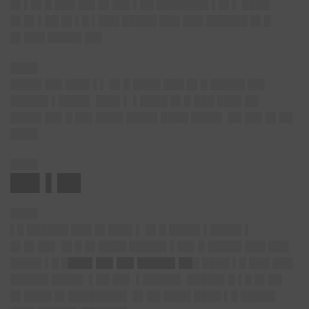
█▌▌█▌█ ███ ██▌█▌██▌▌██ ███████▌▌█▌▌ ████
█▌█▌▌██ █▌▌█ ▌███ █████ ███ ███ ██████ █▌█
█▌███ █████ ██▌
████
████▌██▌███▌▌▌ █▌█ ████ ███ █▌█ █████ ██▌
█████▌▌████▌ ███▌▌ ▌████ █▌█ ███ ███▌██
████▌██▌█ ██▌████ ████▌████ ████▌ ██ ██▌█▌██
████
████
██▌▌██
████
▌█ ██████ ███ █▌███▌▌ █▌█ ████▌▌████▌▌
█▌█▌██▌ █▌█ █▌████ █████▌▌██▌█ █████ ███ ███
████▌▌█ █
███▌██▌██▌█████▌██
█ ████ ▌█ ███ ███
█████▌████▌ ▌██ ██▌ ▌█████▌ █████▌█ ▌█ █▌██
█▌████ █▌████████▌ █▌██ ████ ████ ▌█ █████