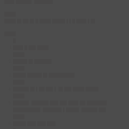
███▌█████▌ ██████▌
████
████ █▌██ █▌█ ████ ████▌▌▌█ ███▌▌█▌
████
█
███▌█ ██▌████
████
█████ █▌██████
████
████▌█████ █▌█████████
████
█████▌█▌▌██ ██▌▌ █▌██▌████ ████▌
████
█████▌ ██████ ███ ██▌███▌██ ███████
█████████▌ ██████▌▌████▌ █████▌██▌
████
████▌███ ███ ███