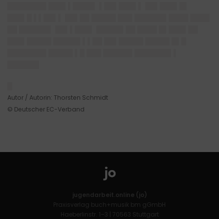
████████ ███▌▌████▌ ▌██▌███▌▌ ██▌███▌█▌
███▌█ ▌▌██▌▌ ██▌██ █████ ███ ██████▌████ ████
██ ██████▌ ██▌▌███▌ █████▌██ ████ █▌███▌██
███▌█████ █████▌▌▌██ ██▌█████ █████ █▌█
████████ █████ ▌█ ███ ██████ ███████▌▌
██████▌
█
Autor / Autorin: Thorsten Schmidt
© Deutscher EC-Verband
jugendarbeit.online (jo)
Praxisverlag buch+musik bm gGmbH
Haeberlinstr. 1–3 | 70563 Stuttgart