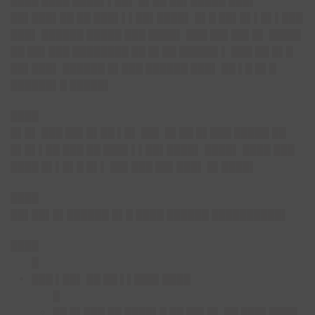
████ ████ ████▌▌██▌ █▌██ ██▌█████ ███▌
██▌███▌██ ██ ███▌▌▌██▌████▌ █▌█ ██▌█▌▌█▌▌███
███▌ ██████ █████ ███ ████▌ ███ ██▌██▌█▌ ████▌
██ ██▌███ ████████ ██ █▌██ █████▌▌ ███ ██ █▌█
██▌███▌ ██████ █▌███ ██████ ███▌ ██ ▌█ █▌█
██████▌█ █████▌
████
█▌█▌ ███ ██▌█▌██ ▌█▌ ██▌ █▌██ █▌███ █████ ██
█▌█▌▌██ ███ ██ ███▌▌▌██▌████▌ ████▌ ████ ███
████ █▌▌█▌█ █▌▌ ██▌███ ██▌███▌ █▌████▌
████
██▌██▌█▌██████ █▌█ ████ ██████ ██████████▌
████
█
███ ▌██▌ ██ ██ ▌▌███▌████
█
██ █▌███ ██ ████▌█ ██ ██▌█▌ ██ ███▌████