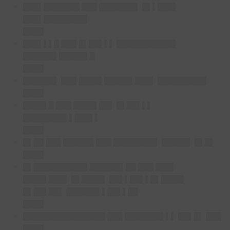
███▌███████ ███ ███████▌ █▌▌███▌
███▌████████▌
████
███▌▌▌█ ███ █▌██▌▌▌ ███████████▌
██████▌█████▌█
████
██████▌ ███ ████▌█████▌███▌ █████████▌
████
████▌█ ███ ████▌██▌ █▌██▌▌▌
████████▌▌███▌▌
████
█▌██ ███ ██████ ███ ████████▌ █████▌ █▌█▌
████
█▌██████████▌██████▌██ ███ ███▌
████▌███▌ █▌████▌ ██▌▌██▌▌█▌████▌
█▌██▌██▌ ██████▌▌██▌▌██
████
████████████████ ███ ███████▌▌▌ ██▌█▌ ███
████