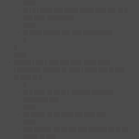
████
█▌▌█ ▌████ ███ ████▌████▌███▌██▌ █▌█
███ ███▌ ████████▌
████
█▌████ █████▌██▌ ███ █████████▌
█
█
████
█████▌▌██▌▌ ███ ███ ███▌ ████ ████
▌███████▌ █████▌█▌ ███▌▌████ ███ █▌███
█▌███▌█▌█
█
█▌█ ███▌ █▌██ █▌▌ ██████ ███████
████████ ███
████
██ ████▌ █▌██ ████ ██▌███▌███
████
███ █████▌ ██ ██ ██▌███ ██████ ██ █▌██
████▌ █▌███