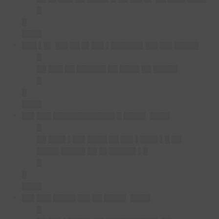
█
█
████
███ ▌█▌ ██▌██ █▌██▌▌██████▌██▌██▌█████
█
██ ███ ██ ██████ ██ ████ ██ █████
█
█
████
██▌███ ████████████▌█ ████▌ ████
█
██ ███▌▌██▌████ ██ ██▌▌███▌▌█ ██
████▌█████ ██ █▌█████▌▌█
█
█
████
██▌███ ████▌██▌██ ████▌ ████
█