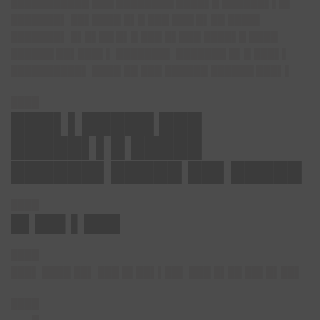
███████████ ███ ████████ ████▌█ ██████▌▌█▌
███████▌ ██▌████ █▌█ ███ ███ █▌██ ████▌
███████▌ █▌█▌██ █▌█ ███ █▌███ ████▌█ ████
██████ ██▌███▌▌ ███████▌ ███████ █▌█ ███▌▌
██████████▌ ████ ██ ███ ██████ ██████ ███▌▌
████
███▌▌█████ ███
█████▌▌█ █████
██████▌█████ ██▌█████
████
█▌██▌▌███
████
███▌ ████ ██▌ ███ █▌██▌▌██▌ ███ █▌██ ██▌█▌██▌
████